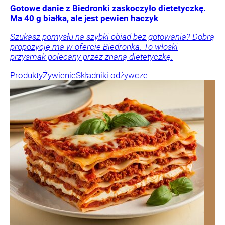
Gotowe danie z Biedronki zaskoczyło dietetyczkę.
Ma 40 g białka, ale jest pewien haczyk
Szukasz pomysłu na szybki obiad bez gotowania? Dobrą
propozycję ma w ofercie Biedronka. To włoski
przysmak polecany przez znaną dietetyczkę.
Produkty
Żywienie
Składniki odżywcze