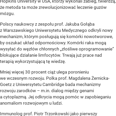
Hopkins University w USA, którzy wykonali zabieg, twierdzą,
że metoda ta może zrewolucjonizować leczenie guzów
mózgu.
Polscy naukowcy z zespołu prof. Jakuba Gołąba
z Warszawskiego Uniwersytetu Medycznego odkryli nowy
mechanizm, którym posługują się komórki nowotworowe,
by oszukać układ odpornościowy. Komórki raka mogą
wysyłać do węzłów chłonnych „złośliwe oprogramowanie”
blokujące działanie limfocytów. Trwają już prace nad
terapią wykorzystującą tę wiedzę.
Mniej więcej 30 procent ciąż ulega poronieniu
we wczesnym rozwoju. Polka prof. Magdalena Żernicka-
Goetz z Uniwersytetu Cambridge bada mechanizmy
rozwoju zarodków – m.in. dialog między genami
a cytoplazmą. Jej odkrycia mogą pomóc w zapobieganiu
anomaliom rozwojowym u ludzi.
Immunolog prof. Piotr Trzonkowski jako pierwszy