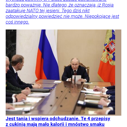
bardzo poważnie. Nie dlatego, że oznaczają, iż Rosja
zaatakuje NATO tej jesieni. Tego dziś nikt
odpowiedzialny powiedzieć nie może. Niepokojące jest
coś innego.
Jest tania i wspiera odchudzanie. Te 4 przepisy
z cukinią mają mało kalorii i mnóstwo smaku