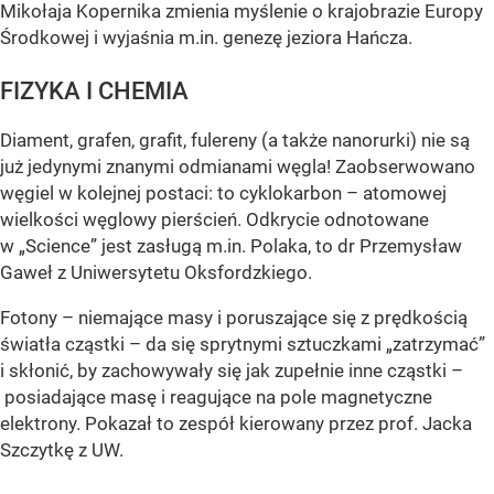
Mikołaja Kopernika zmienia myślenie o krajobrazie Europy
Środkowej i wyjaśnia m.in. genezę jeziora Hańcza.
FIZYKA I CHEMIA
Diament, grafen, grafit, fulereny (a także nanorurki) nie są
już jedynymi znanymi odmianami węgla! Zaobserwowano
węgiel w kolejnej postaci: to cyklokarbon – atomowej
wielkości węglowy pierścień. Odkrycie odnotowane
w „Science” jest zasługą m.in. Polaka, to dr Przemysław
Gaweł z Uniwersytetu Oksfordzkiego.
Fotony – niemające masy i poruszające się z prędkością
światła cząstki – da się sprytnymi sztuczkami „zatrzymać”
i skłonić, by zachowywały się jak zupełnie inne cząstki –
posiadające masę i reagujące na pole magnetyczne
elektrony. Pokazał to zespół kierowany przez prof. Jacka
Szczytkę z UW.