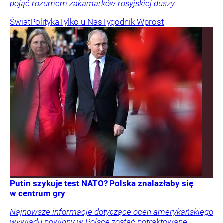
pojąć rozumem zakamarków rosyjskiej duszy.
Świat
Polityka
Tylko u Nas
Tygodnik Wprost
Putin szykuje test NATO? Polska znalazłaby się
w centrum gry
Najnowsze informacje dotyczące ocen amerykańskiego
wywiadu powinny w Polsce zostać potraktowane