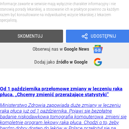
Informacje zawarte w serwisie mają wyłącznie charakter informacyjny i nie
stanowią porady lekarskiej, a stosowanie ich w praktyce powinno za każdym
razem być konsultowane na indywidualnej wizycie lekarskiej z lekarzem
specjalistą.
SKOMENTUJ
UDOSTĘPNIJ
Obserwuj nas
w
Google News
Dodaj jako
źródło w Google
Od 1 października przełomowe zmiany w leczeniu raka
płuca. „Chcemy zmienić przerażające statystyki”
Ministerstwo Zdrowia zapowiada duże zmiany w leczeniu
raka płuca już od 1 października. Pojawi się bezpłatne
badanie niskodawkową tomografią komputerową, zmieni się
kompletnie program lekowy raka płuca. Chodzi o to, żeby
bardzo dobry dostęp do leków w Polsce przełożył się na