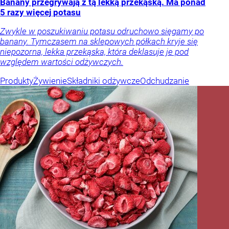
Banany przegrywają z tą lekką przekąską. Ma ponad
5 razy więcej potasu
Zwykle w poszukiwaniu potasu odruchowo sięgamy po
banany. Tymczasem na sklepowych półkach kryje się
niepozorna, lekka przekąska, która deklasuje je pod
względem wartości odżywczych.
Produkty
Żywienie
Składniki odżywcze
Odchudzanie