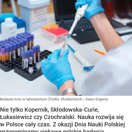
Badanie krwi w laboratorium
Źródło:
Shutterstock
/
Salov Evgeniy
Nie tylko Kopernik, Skłodowska-Curie,
Łukasiewicz czy Czochralski. Nauka rozwija się
w Polsce cały czas. Z okazji Dnia Nauki Polskiej
przypominamy ciekawe polskie badania