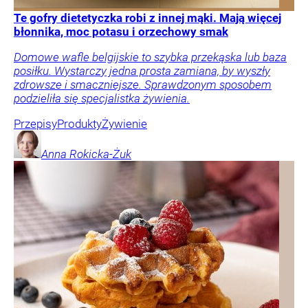
Te gofry dietetyczka robi z innej mąki. Mają więcej
błonnika, moc potasu i orzechowy smak
Domowe wafle belgijskie to szybka przekąska lub baza
posiłku. Wystarczy jedna prosta zamiana, by wyszły
zdrowsze i smaczniejsze. Sprawdzonym sposobem
podzieliła się specjalistka żywienia.
Przepisy
Produkty
Żywienie
Anna
Rokicka-Żuk