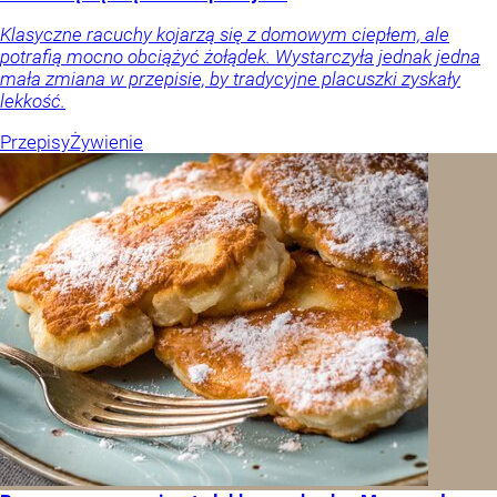
Klasyczne racuchy kojarzą się z domowym ciepłem, ale
potrafią mocno obciążyć żołądek. Wystarczyła jednak jedna
mała zmiana w przepisie, by tradycyjne placuszki zyskały
lekkość.
Przepisy
Żywienie