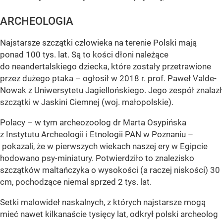
ARCHEOLOGIA
Najstarsze szczątki człowieka na terenie Polski mają
ponad 100 tys. lat. Są to kości dłoni należące
do neandertalskiego dziecka, które zostały przetrawione
przez dużego ptaka – ogłosił w 2018 r. prof. Paweł Valde-
Nowak z Uniwersytetu Jagiellońskiego. Jego zespół znalazł
szczątki w Jaskini Ciemnej (woj. małopolskie).
Polacy – w tym archeozoolog dr Marta Osypińska
z Instytutu Archeologii i Etnologii PAN w Poznaniu –
pokazali, że w pierwszych wiekach naszej ery w Egipcie
hodowano psy-miniatury. Potwierdziło to znalezisko
szczątków maltańczyka o wysokości (a raczej niskości) 30
cm, pochodzące niemal sprzed 2 tys. lat.
Setki malowideł naskalnych, z których najstarsze mogą
mieć nawet kilkanaście tysięcy lat, odkrył polski archeolog