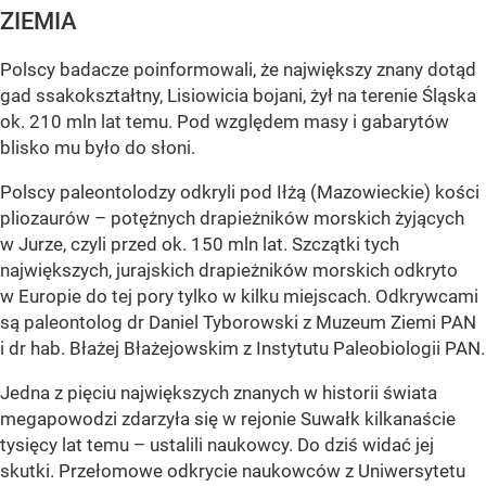
ZIEMIA
Polscy badacze poinformowali, że największy znany dotąd
gad ssakokształtny, Lisiowicia bojani, żył na terenie Śląska
ok. 210 mln lat temu. Pod względem masy i gabarytów
blisko mu było do słoni.
Polscy paleontolodzy odkryli pod Iłżą (Mazowieckie) kości
pliozaurów – potężnych drapieżników morskich żyjących
w Jurze, czyli przed ok. 150 mln lat. Szczątki tych
największych, jurajskich drapieżników morskich odkryto
w Europie do tej pory tylko w kilku miejscach. Odkrywcami
są paleontolog dr Daniel Tyborowski z Muzeum Ziemi PAN
i dr hab. Błażej Błażejowskim z Instytutu Paleobiologii PAN.
Jedna z pięciu największych znanych w historii świata
megapowodzi zdarzyła się w rejonie Suwałk kilkanaście
tysięcy lat temu – ustalili naukowcy. Do dziś widać jej
skutki. Przełomowe odkrycie naukowców z Uniwersytetu