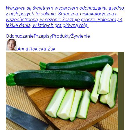
Warzywa są świetnym wsparciem odchudzania, a jedno
z najlepszych to cukinia. Smaczna, niskokaloryczna i
wszechstronna, w sezonie kosztuje grosze. Polecamy 4
lekkie dania, w których gra główną rolę.
Odchudzanie
Przepisy
Produkty
Żywienie
Anna
Rokicka-Żuk