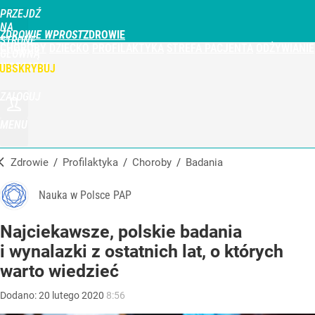
PRZEJDŹ
NA
ZDROWIE WPROST
STRONĘ
CHOROBY
DZIECKO
PROFILAKTYKA
STREFA PACJENTA
ODŻYWIANIE
GŁÓWNĄ
WPROST.PL
UBSKRYBUJ
ZALOGUJ
MENU
Zdrowie
/
Profilaktyka
/
Choroby
/
Badania
Nauka w Polsce PAP
Najciekawsze, polskie badania
i wynalazki z ostatnich lat, o których
warto wiedzieć
Dodano:
20
lutego
2020
8:56