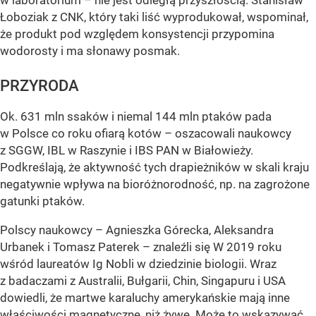
w laboratorium – nie jest odległą przyszłością. Stanisław
Łoboziak z CNK, który taki liść wyprodukował, wspominał,
że produkt pod względem konsystencji przypomina
wodorosty i ma słonawy posmak.
PRZYRODA
Ok. 631 mln ssaków i niemal 144 mln ptaków pada
w Polsce co roku ofiarą kotów – oszacowali naukowcy
z SGGW, IBL w Raszynie i IBS PAN w Białowieży.
Podkreślają, że aktywność tych drapieżników w skali kraju
negatywnie wpływa na bioróżnorodność, np. na zagrożone
gatunki ptaków.
Polscy naukowcy – Agnieszka Górecka, Aleksandra
Urbanek i Tomasz Paterek – znaleźli się W 2019 roku
wśród laureatów Ig Nobli w dziedzinie biologii. Wraz
z badaczami z Australii, Bułgarii, Chin, Singapuru i USA
dowiedli, że martwe karaluchy amerykańskie mają inne
właściwości magnetyczne, niż żywe. Może to wskazywać