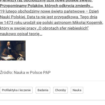
Pierwszy raz obchodzimy dziś nowe polskie święto.
Przypominamy Polaków, których odkrycia zmieniły...
19 lutego obchodzimy nowe święto państwowe – Dzień
Nauki Polskiej. Data ta nie jest przypadkowa. Tego dnia
w 1473 roku urodził się polski astronom Mikołaj Kopernik,
który w swojej pracy „O obrotach sfer niebieskich”
naukowo opisał teorię...
Źródło:
Nauka w Polsce PAP
Profilaktyka i leczenie
Badania
Choroby
Nauka