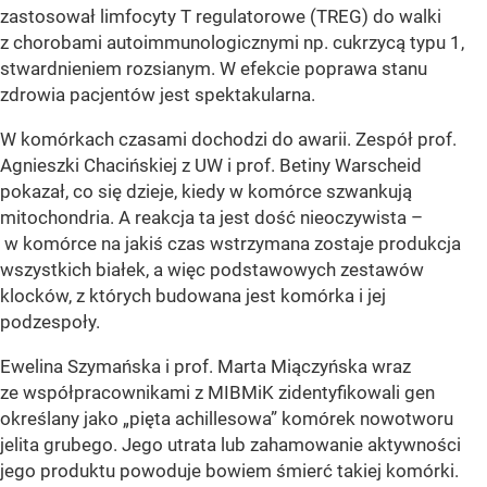
zastosował limfocyty T regulatorowe (TREG) do walki
z chorobami autoimmunologicznymi np. cukrzycą typu 1,
stwardnieniem rozsianym. W efekcie poprawa stanu
zdrowia pacjentów jest spektakularna.
W komórkach czasami dochodzi do awarii. Zespół prof.
Agnieszki Chacińskiej z UW i prof. Betiny Warscheid
pokazał, co się dzieje, kiedy w komórce szwankują
mitochondria. A reakcja ta jest dość nieoczywista –
w komórce na jakiś czas wstrzymana zostaje produkcja
wszystkich białek, a więc podstawowych zestawów
klocków, z których budowana jest komórka i jej
podzespoły.
Ewelina Szymańska i prof. Marta Miączyńska wraz
ze współpracownikami z MIBMiK zidentyfikowali gen
określany jako „pięta achillesowa” komórek nowotworu
jelita grubego. Jego utrata lub zahamowanie aktywności
jego produktu powoduje bowiem śmierć takiej komórki.