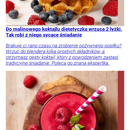
Do malinowego koktajlu dietetyczka wrzuca 2 łyżki.
Tak robi z niego sycące śniadanie
Brakuje ci rano czasu na zrobienie pożywnego posiłku?
Wrzuć do blendera kilka prostych składników, a
otrzymasz gęsty koktajl, który z powodzeniem zastąpi
tradycyjne śniadanie. Poleca go znana ekspertka.