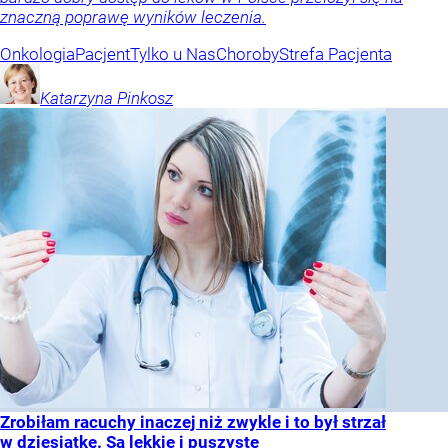
znaczną poprawę wyników leczenia.
Onkologia
Pacjent
Tylko u Nas
Choroby
Strefa Pacjenta
Katarzyna
Pinkosz
Zrobiłam racuchy inaczej niż zwykle i to był strzał
w dziesiątkę. Są lekkie i puszyste