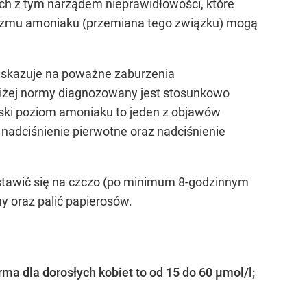
ch z tym narządem nieprawidłowości, które
izmu amoniaku (przemiana tego związku) mogą
 wskazuje na poważne zaburzenia
iżej normy diagnozowany jest stosunkowo
iski poziom amoniaku to jeden z objawów
adciśnienie pierwotne oraz nadciśnienie
 stawić się na czczo (po minimum 8-godzinnym
y oraz palić papierosów.
ma dla dorosłych kobiet to od 15 do 60 µmol/l;