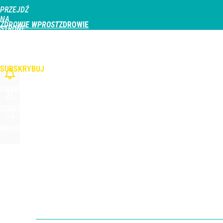
PRZEJDŹ
Udostępnij
0
Skomentuj
NA
ZDROWIE WPROST
STRONĘ
GŁÓWNĄ
CHOROBY
DZIECKO
PROFILAKTYKA
STREFA PACJENTA
ODŻYWIAN
WPROST.PL
SUBSKRYBUJ
ZALOGUJ
SZUKAJ
MENU