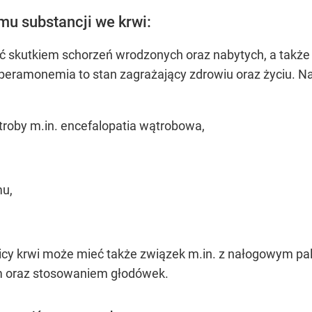
u substancji we krwi:
 skutkiem schorzeń wrodzonych oraz nabytych, a także
iperamonemia to stan zagrażający zdrowiu oraz życiu. N
troby m.in. encefalopatia wątrobowa,
mu,
cy krwi może mieć także związek m.in. z nałogowym pa
m oraz stosowaniem głodówek.