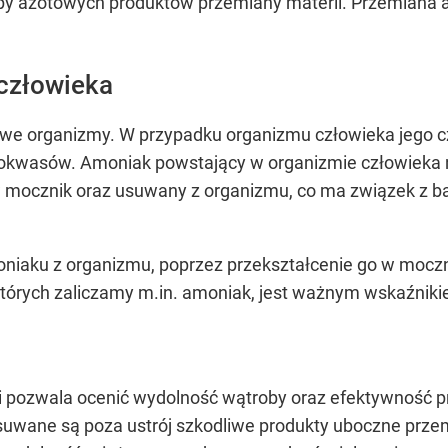
upy azotowych produktów przemiany materii. Przemiana 
człowieka
ywe organizmy. W przypadku organizmu człowieka jego 
nokwasów. Amoniak powstający w organizmie człowieka
 mocznik oraz usuwany z organizmu, co ma związek z ba
iaku z organizmu, poprzez przekształcenie go w moczn
tórych zaliczamy m.in. amoniak, jest ważnym wskaźnik
 pozwala ocenić wydolność wątroby oraz efektywność 
suwane są poza ustrój szkodliwe produkty uboczne przemi