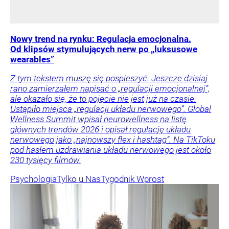
Nowy trend na rynku: Regulacja emocjonalna.
Od klipsów stymulujących nerw po „luksusowe
wearables”
Z tym tekstem muszę się pospieszyć. Jeszcze dzisiaj
rano zamierzałem napisać o „regulacji emocjonalnej”,
ale okazało się, że to pojęcie nie jest już na czasie.
Ustąpiło miejsca „regulacji układu nerwowego”. Global
Wellness Summit wpisał neurowellness na listę
głównych trendów 2026 i opisał regulację układu
nerwowego jako „najnowszy flex i hashtag”. Na TikToku
pod hasłem uzdrawiania układu nerwowego jest około
230 tysięcy filmów.
Psychologia
Tylko u Nas
Tygodnik Wprost