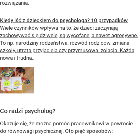
rozwiązania.
Kiedy iść z dzieckiem do psychologa? 10 przypadków
Wiele czynników wpływa na to, że dzieci zaczynają
zachowywać się dziwnie, są wycofane, a nawet agresywne.
To np. narodziny rodzeństwa, rozwód rodziców, zmiana
szkoły, utrata przyjaciela czy przymusowa izolacja. Każda
nowa i trudna...
Co radzi psycholog?
Okazuje się, że można pomóc pracownikowi w powrocie
do równowagi psychicznej. Oto pięć sposobów: