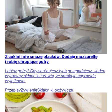
Z cukinii nie smażę placków. Dodaję mozzarellę
i robię chrupiące gofry
Lubisz gofry? Gdy spróbujesz tych przepadniesz. Jeden
wytrawny składnik sprawia, że smakują naprawdę
wyjątkowo.
Przepisy
Żywienie
Składniki odżywcze