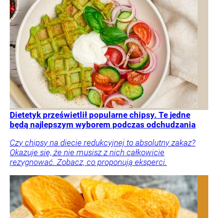
Dietetyk prześwietlił popularne chipsy. Te jedne
będą najlepszym wyborem podczas odchudzania
Czy chipsy na diecie redukcyjnej to absolutny zakaz?
Okazuje się, że nie musisz z nich całkowicie
rezygnować. Zobacz, co proponują eksperci.