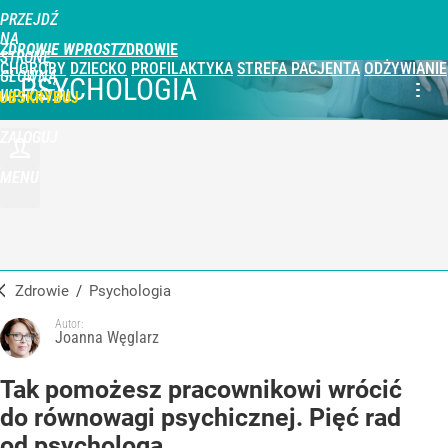
PRZEJDŹ
NA
ZDROWIE WPROST
STRONĘ
CHOROBY
DZIECKO
PROFILAKTYKA
STREFA PACJENTA
ODŻYWIANIE
GŁÓWNĄ
PSYCHOLOGIA
WPROST.PL
UBSKRYBUJ
ZALOGUJ
MENU
Zdrowie
/
Psychologia
Autor:
Joanna Węglarz
Tak pomożesz pracownikowi wrócić
do równowagi psychicznej. Pięć rad
od psychologa