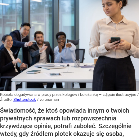
Kobieta obgadywana w pracy przez kolegów i koleżankę – zdjęcie ilustracyjne
/
Źródło:
Shutterstock
/
voronaman
Świadomość, że ktoś opowiada innym o twoich
prywatnych sprawach lub rozpowszechnia
krzywdzące opinie, potrafi zaboleć. Szczególnie
wtedy, gdy źródłem plotek okazuje się osoba,