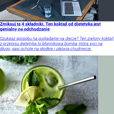
Zmiksuj te 4 składniki. Ten koktajl od dietetyka jest
genialny na odchudzanie
Szukasz sposobu na podjadanie na diecie? Ten zielony koktajl
z przepisu dietetyka to błonnikowa bomba, która syci na
długo, gasi ochotę na słodkie i ułatwia chudnięcie.