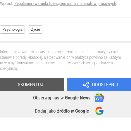
Wprost.
Regulamin i warunki licencjonowania materiałów prasowych
.
Psychologia
Życie
Informacje zawarte w serwisie mają wyłącznie charakter informacyjny i nie
stanowią porady lekarskiej, a stosowanie ich w praktyce powinno za każdym
razem być konsultowane na indywidualnej wizycie lekarskiej z lekarzem
specjalistą.
SKOMENTUJ
UDOSTĘPNIJ
Obserwuj nas
w
Google News
Dodaj jako
źródło w Google