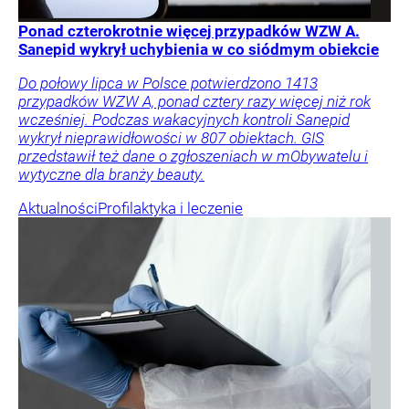
Ponad czterokrotnie więcej przypadków WZW A.
Sanepid wykrył uchybienia w co siódmym obiekcie
Do połowy lipca w Polsce potwierdzono 1413
przypadków WZW A, ponad cztery razy więcej niż rok
wcześniej. Podczas wakacyjnych kontroli Sanepid
wykrył nieprawidłowości w 807 obiektach. GIS
przedstawił też dane o zgłoszeniach w mObywatelu i
wytyczne dla branży beauty.
Aktualności
Profilaktyka i leczenie