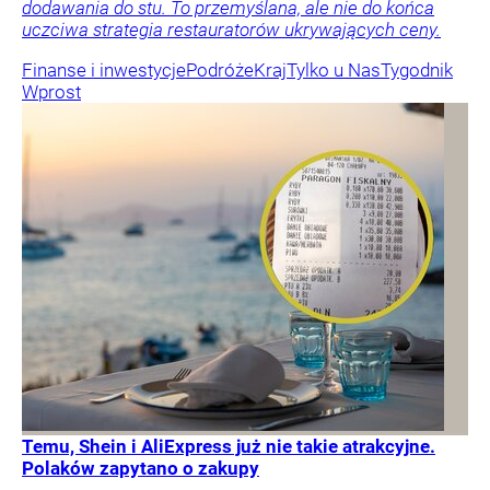
dodawania do stu. To przemyślana, ale nie do końca
uczciwa strategia restauratorów ukrywających ceny.
Finanse i inwestycje
Podróże
Kraj
Tylko u Nas
Tygodnik
Wprost
Temu, Shein i AliExpress już nie takie atrakcyjne.
Polaków zapytano o zakupy