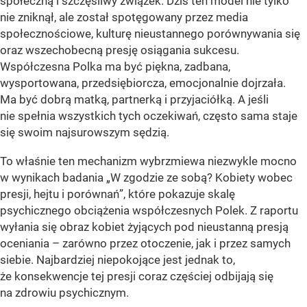
społeczną i szczęśliwy związek. Dziś ten model nie tylko
nie zniknął, ale został spotęgowany przez media
społecznościowe, kulturę nieustannego porównywania się
oraz wszechobecną presję osiągania sukcesu.
Współczesna Polka ma być piękna, zadbana,
wysportowana, przedsiębiorcza, emocjonalnie dojrzała.
Ma być dobrą matką, partnerką i przyjaciółką. A jeśli
nie spełnia wszystkich tych oczekiwań, często sama staje
się swoim najsurowszym sędzią.
To właśnie ten mechanizm wybrzmiewa niezwykle mocno
w wynikach badania „W zgodzie ze sobą? Kobiety wobec
presji, hejtu i porównań”, które pokazuje skalę
psychicznego obciążenia współczesnych Polek. Z raportu
wyłania się obraz kobiet żyjących pod nieustanną presją
oceniania – zarówno przez otoczenie, jak i przez samych
siebie. Najbardziej niepokojące jest jednak to,
że konsekwencje tej presji coraz częściej odbijają się
na zdrowiu psychicznym.