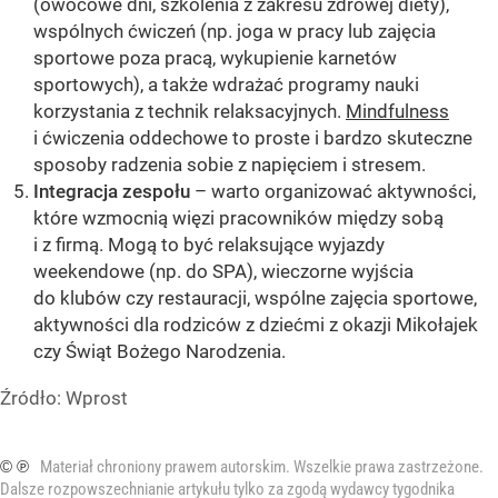
(owocowe dni, szkolenia z zakresu zdrowej diety),
wspólnych ćwiczeń (np. joga w pracy lub zajęcia
sportowe poza pracą, wykupienie karnetów
sportowych), a także wdrażać programy nauki
korzystania z technik relaksacyjnych.
Mindfulness
i ćwiczenia oddechowe to proste i bardzo skuteczne
sposoby radzenia sobie z napięciem i stresem.
Integracja zespołu
– warto organizować aktywności,
które wzmocnią więzi pracowników między sobą
i z firmą. Mogą to być relaksujące wyjazdy
weekendowe (np. do SPA), wieczorne wyjścia
do klubów czy restauracji, wspólne zajęcia sportowe,
aktywności dla rodziców z dziećmi z okazji Mikołajek
czy Świąt Bożego Narodzenia.
Źródło:
Wprost
© ℗
Materiał chroniony prawem autorskim. Wszelkie prawa zastrzeżone.
Dalsze rozpowszechnianie artykułu tylko za zgodą wydawcy tygodnika