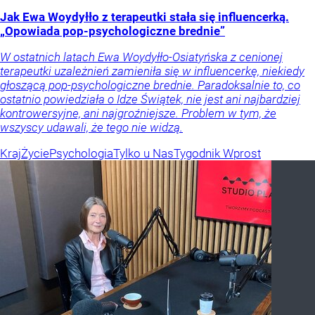
Jak Ewa Woydyłło z terapeutki stała się influencerką.
„Opowiada pop-psychologiczne brednie”
W ostatnich latach Ewa Woydyłło-Osiatyńska z cenionej
terapeutki uzależnień zamieniła się w influencerkę, niekiedy
głoszącą pop-psychologiczne brednie. Paradoksalnie to, co
ostatnio powiedziała o Idze Świątek, nie jest ani najbardziej
kontrowersyjne, ani najgroźniejsze. Problem w tym, że
wszyscy udawali, że tego nie widzą.
Kraj
Życie
Psychologia
Tylko u Nas
Tygodnik Wprost