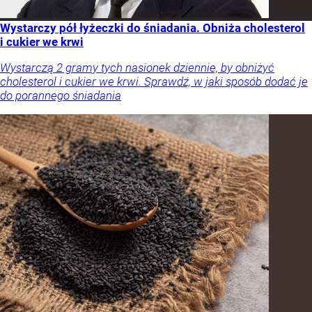
Wystarczy pół łyżeczki do śniadania. Obniża cholesterol
i cukier we krwi
Wystarczą 2 gramy tych nasionek dziennie, by obniżyć
cholesterol i cukier we krwi. Sprawdź, w jaki sposób dodać je
do porannego śniadania