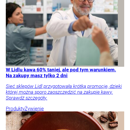
W Lidlu kawa 60% taniej, ale pod tym warunkiem.
Na zakupy masz tylko 2 dni
Sieć sklepów Lidl przygotowała krótką promocję, dzięki
której można sporo zaoszczędzić na zakupie kawy.
Sprawdź szczegóły.
Produkty
Żywienie