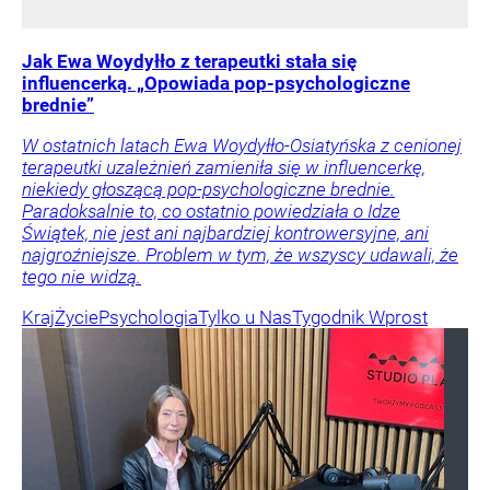
Jak Ewa Woydyłło z terapeutki stała się
influencerką. „Opowiada pop-psychologiczne
brednie”
W ostatnich latach Ewa Woydyłło-Osiatyńska z cenionej
terapeutki uzależnień zamieniła się w influencerkę,
niekiedy głoszącą pop-psychologiczne brednie.
Paradoksalnie to, co ostatnio powiedziała o Idze
Świątek, nie jest ani najbardziej kontrowersyjne, ani
najgroźniejsze. Problem w tym, że wszyscy udawali, że
tego nie widzą.
Kraj
Życie
Psychologia
Tylko u Nas
Tygodnik Wprost