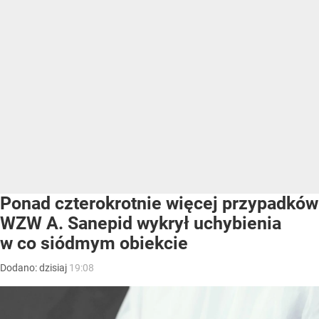
Ponad czterokrotnie więcej przypadków
WZW A. Sanepid wykrył uchybienia
w co siódmym obiekcie
Dodano:
dzisiaj
19:08