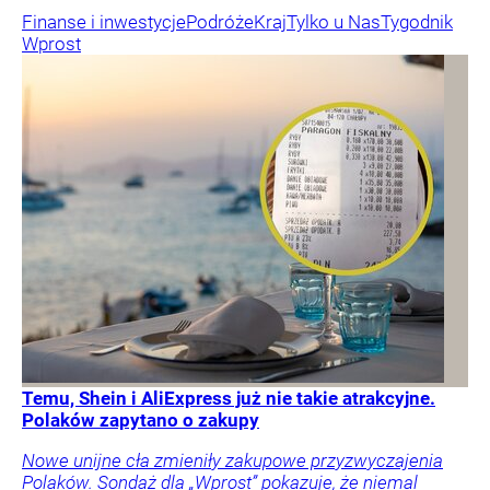
Finanse i inwestycje
Podróże
Kraj
Tylko u Nas
Tygodnik
Wprost
Temu, Shein i AliExpress już nie takie atrakcyjne.
Polaków zapytano o zakupy
Nowe unijne cła zmieniły zakupowe przyzwyczajenia
Polaków. Sondaż dla „Wprost” pokazuje, że niemal