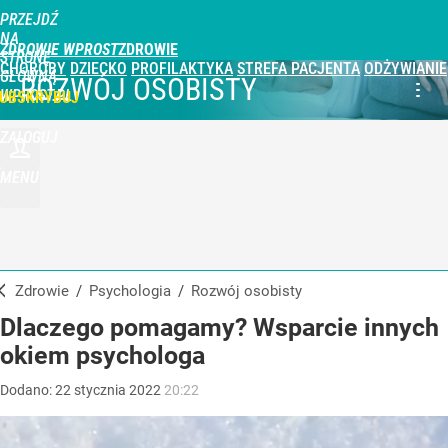
PRZEJDŹ
NA
ZDROWIE WPROST
STRONĘ
CHOROBY
DZIECKO
PROFILAKTYKA
STREFA PACJENTA
ODŻYWIANIE
GŁÓWNĄ
ROZWÓJ OSOBISTY
WPROST.PL
UBSKRYBUJ
ZALOGUJ
MENU
Zdrowie
/
Psychologia
/
Rozwój osobisty
Dlaczego pomagamy? Wsparcie innych
okiem psychologa
Dodano:
22
stycznia
2022
20:22