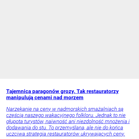
Tajemnica paragonów grozy. Tak restauratorzy
manipulują cenami nad morzem
Narzekanie na ceny w nadmorskich smażalniach są
częścią naszego wakacyjnego folkloru. Jednak to nie
głupota turystów, naiwność ani niezdolność mnożenia i
dodawania do stu. To przemyślana, ale nie do końca
uczciwa strategia restauratorów ukrywających ceny.