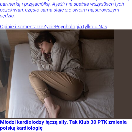
partnerką i przyjaciółką. A jeśli nie spełnia wszystkich tych
oczekiwań, często sama staje się swoim najsurowszym
sędzią.
Opinie i komentarze
Życie
Psychologia
Tylko u Nas
Młodzi kardiolodzy łączą siły. Tak Klub 30 PTK zmienia
polską kardiologię