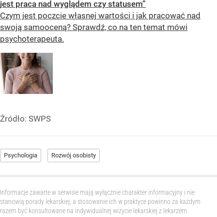
jest praca nad wyglądem czy statusem”
Czym jest poczcie własnej wartości i jak pracować nad
swoją samooceną? Sprawdź, co na ten temat mówi
psychoterapeuta.
Źródło:
SWPS
Psychologia
Rozwój osobisty
Informacje zawarte w serwisie mają wyłącznie charakter informacyjny i nie
stanowią porady lekarskiej, a stosowanie ich w praktyce powinno za każdym
razem być konsultowane na indywidualnej wizycie lekarskiej z lekarzem