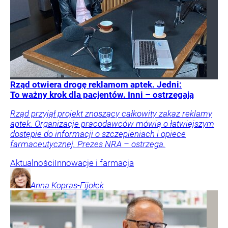
Rząd otwiera drogę reklamom aptek. Jedni:
To ważny krok dla pacjentów. Inni – ostrzegają
Rząd przyjął projekt znoszący całkowity zakaz reklamy
aptek. Organizacje pracodawców mówią o łatwiejszym
dostępie do informacji o szczepieniach i opiece
farmaceutycznej. Prezes NRA – ostrzega.
Aktualności
Innowacje i farmacja
Anna
Kopras-Fijołek