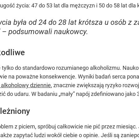
ugość życia: 47 do 53 lat dla mężczyzn i 50 do 58 lat dla 
cia była od 24 do 28 lat krótsza u osób z
j” – podsumowali naukowcy.
kodliwe
się tylko do standardowo rozumianego alkoholizmu. Nauko
ie na poważne konsekwencje. Wyniki badań serca ponad
 alkoholowy dziennie
, znacznie zwiększają ryzyko rozw
ć do udaru. W badaniu „mały” napój zdefiniowano jako 33
ależniony
blem z piciem, spróbuj całkowicie nie pić przez miesiąc
akże zapytać ludzi wokół ciebie o opinie. Jeśli są zani