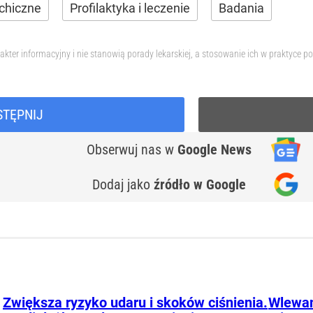
chiczne
Profilaktyka i leczenie
Badania
akter informacyjny i nie stanowią porady lekarskiej, a stosowanie ich w praktyce
STĘPNIJ
Obserwuj nas
w
Google News
Dodaj jako
źródło w Google
Zwiększa ryzyko udaru i skoków ciśnienia.
Wlewam