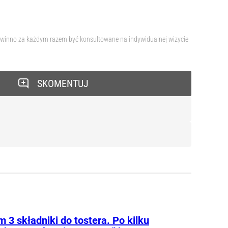
 powinno za każdym razem być konsultowane na indywidualnej wizycie
SKOMENTUJ
 3 składniki do tostera. Po kilku