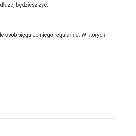
dłużej będziesz żyć.
e osób sięga po niego regularnie. W których