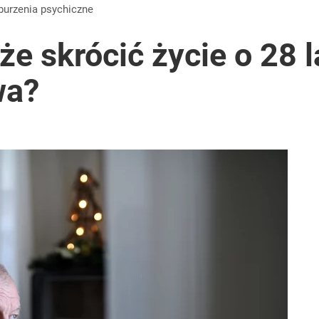
olnością serca. Wykryto zanieczyszczenia
aburzenia psychiczne
e skrócić życie o 28 l
wa?
rką. „Opowiada pop-psychologiczne brednie”
i go Polacy. Sondaż dla „Wprost”