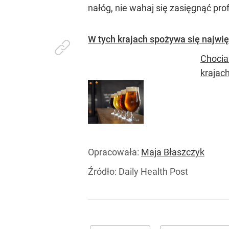
nałóg, nie wahaj się zasięgnąć pro
W tych krajach spożywa się najwięc
Chocia
krajach
Opracowała:
Maja Błaszczyk
Źródło:
Daily Health Post