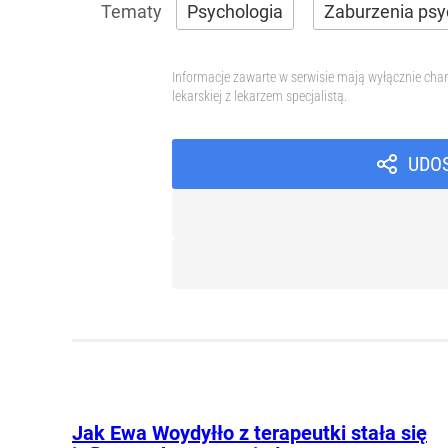
Psychologia
Zaburzenia psy
Informacje zawarte w serwisie mają wyłącznie char
lekarskiej z lekarzem specjalistą.
UDO
Jak Ewa Woydyłło z terapeutki stała się