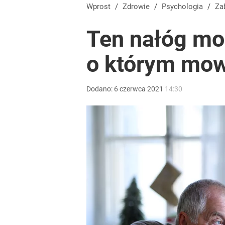
Wycofują lek podawany pacjentom z ciężką niewyd
Wprost
/
Zdrowie
/
Psychologia
/
Z
Ten nałóg moż
dodaj
o którym mo
Jak Ewa Woydyłło z terapeutki stała się influence
Dodano:
6
czerwca
2021
14:30
1
Nawrocki ma szansę na drugą kadencję? Tak ocenil
10