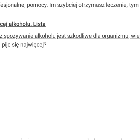
fesjonalnej pomocy. Im szybciej otrzymasz leczenie, tym 
ej alkoholu. Lista
ż spożywanie alkoholu jest szkodliwe dla organizmu, wiel
 pije się najwięcej?