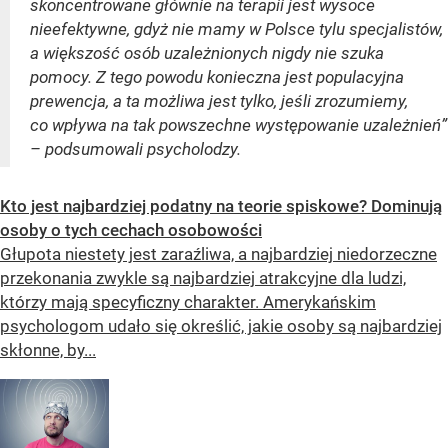
skoncentrowane głównie na terapii jest wysoce
nieefektywne, gdyż nie mamy w Polsce tylu specjalistów,
a większość osób uzależnionych nigdy nie szuka
pomocy. Z tego powodu konieczna jest populacyjna
prewencja, a ta możliwa jest tylko, jeśli zrozumiemy,
co wpływa na tak powszechne występowanie uzależnień”
– podsumowali psycholodzy.
Kto jest najbardziej podatny na teorie spiskowe? Dominują
osoby o tych cechach osobowości
Głupota niestety jest zaraźliwa, a najbardziej niedorzeczne
przekonania zwykle są najbardziej atrakcyjne dla ludzi,
którzy mają specyficzny charakter. Amerykańskim
psychologom udało się określić, jakie osoby są najbardziej
skłonne, by...