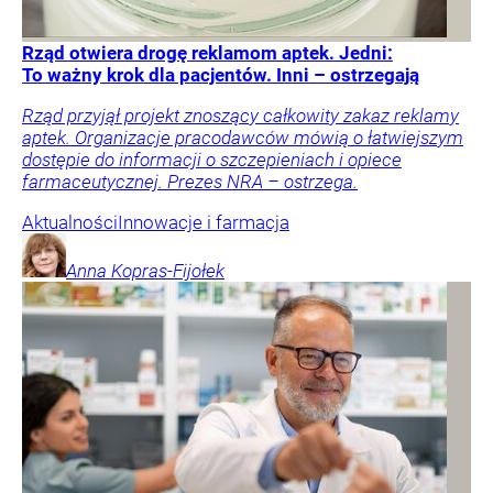
Rząd otwiera drogę reklamom aptek. Jedni:
To ważny krok dla pacjentów. Inni – ostrzegają
Rząd przyjął projekt znoszący całkowity zakaz reklamy
aptek. Organizacje pracodawców mówią o łatwiejszym
dostępie do informacji o szczepieniach i opiece
farmaceutycznej. Prezes NRA – ostrzega.
Aktualności
Innowacje i farmacja
Anna
Kopras-Fijołek