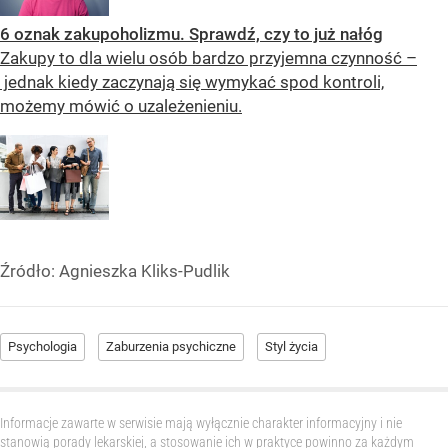
6 oznak zakupoholizmu. Sprawdź, czy to już nałóg
Zakupy to dla wielu osób bardzo przyjemna czynność –
jednak kiedy zaczynają się wymykać spod kontroli,
możemy mówić o uzależenieniu.
Źródło:
Agnieszka Kliks-Pudlik
Psychologia
Zaburzenia psychiczne
Styl życia
Informacje zawarte w serwisie mają wyłącznie charakter informacyjny i nie
stanowią porady lekarskiej, a stosowanie ich w praktyce powinno za każdym