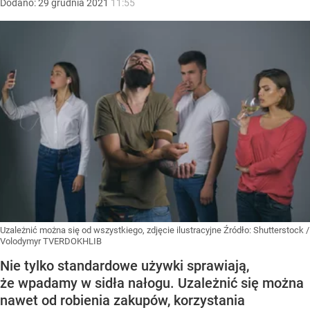
Dodano:
29
grudnia
2021
11:55
Uzależnić można się od wszystkiego, zdjęcie ilustracyjne
Źródło:
Shutterstock
/
Volodymyr TVERDOKHLIB
Nie tylko standardowe używki sprawiają,
że wpadamy w sidła nałogu. Uzależnić się można
nawet od robienia zakupów, korzystania