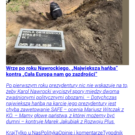
Wrze po roku Nawrockiego. „Największa hańba”
kontra „Cała Europa nam go zazdrości”
Po pierwszym roku prezydentury nic nie wskazuje na to,
żeby Karol Nawrocki wyciszył spory między dwoma
zwaśnionymi politycznymi obozami. – Dotychczas
największą hańbą na karcie jego prezydentury jest
chyba zawetowanie SAFE – ocenia Mariusz Witczak z
KO. – Mamy głowę państwa, z której możemy być
dumni – kontruje Marek Jakubiak z Rozwoju Plus.
Kraj
Tylko u Nas
Polityka
Opinie i komentarze
Tygodnik