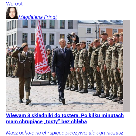
Wprost
Magdalena
Frindt
Wlewam 3 składniki do tostera. Po kilku minutach
mam chrupiące „tosty” bez chleba
Masz ochotę na chrupiące pieczywo, ale ograniczasz