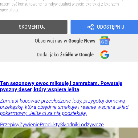
razem być konsultowane na indywidualnej wizycie lekarskiej z lekarzem
specjalistą.
SKOMENTUJ
UDOSTĘPNIJ
Obserwuj nas
w
Google News
Dodaj jako
źródło w Google
Ten sezonowy owoc miksuję i zamrażam. Powstaje
pyszny deser, który wspiera jelita
Zamiast kupować przesłodzone lody, przygotuj domową
przekąskę, która obłędnie smakuje i realnie wspiera układ
pokarmowy. Jelita ci za nią podziękują.
Przepisy
Żywienie
Produkty
Składniki odżywcze