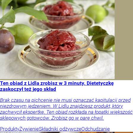
Ten obiad z Lidla zrobisz w 3 minuty. Dietetyczkę
zaskoczył też jego skład
Brak czasu na pichcenie nie musi oznaczać kapitulacji przed
niezdrowym jedzeniem. W Lidlu znajdziesz produkt, który
zachwycił ekspertkę. Ten obiad rozkłada na łopatki większość
sklepowych gotowców. Zrobisz go w parę chwil.
Produkty
Żywienie
Składniki odżywcze
Odchudzanie