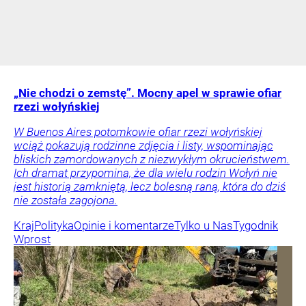
„Nie chodzi o zemstę”. Mocny apel w sprawie ofiar
rzezi wołyńskiej
W Buenos Aires potomkowie ofiar rzezi wołyńskiej
wciąż pokazują rodzinne zdjęcia i listy, wspominając
bliskich zamordowanych z niezwykłym okrucieństwem.
Ich dramat przypomina, że dla wielu rodzin Wołyń nie
jest historią zamkniętą, lecz bolesną raną, która do dziś
nie została zagojona.
Kraj
Polityka
Opinie i komentarze
Tylko u Nas
Tygodnik
Wprost