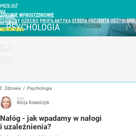
PRZEJDŹ
NA
ZDROWIE WPROST
STRONĘ
CHOROBY
DZIECKO
PROFILAKTYKA
STREFA PACJENTA
ODŻYWIANIE
GŁÓWNĄ
PSYCHOLOGIA
WPROST.PL
UBSKRYBUJ
ZALOGUJ
MENU
Zdrowie
/
Psychologia
Autor:
Alicja Kowalczyk
Nałóg - jak wpadamy w nałogi
i uzależnienia?