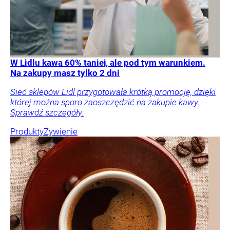
W Lidlu kawa 60% taniej, ale pod tym warunkiem.
Na zakupy masz tylko 2 dni
Sieć sklepów Lidl przygotowała krótką promocję, dzięki
której można sporo zaoszczędzić na zakupie kawy.
Sprawdź szczegóły.
Produkty
Żywienie