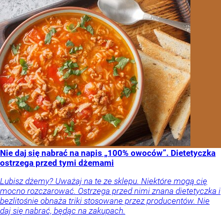
Nie daj się nabrać na napis „100% owoców”. Dietetyczka
ostrzega przed tymi dżemami
Lubisz dżemy? Uważaj na te ze sklepu. Niektóre mogą cię
mocno rozczarować. Ostrzega przed nimi znana dietetyczka i
bezlitośnie obnaża triki stosowane przez producentów. Nie
daj się nabrać, będąc na zakupach.