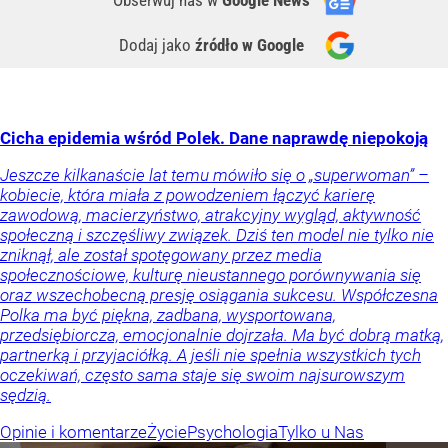
Obserwuj nas
w
Google News
Dodaj jako
źródło w Google
Cicha epidemia wśród Polek. Dane naprawdę niepokoją
Jeszcze kilkanaście lat temu mówiło się o „superwoman” –
kobiecie, która miała z powodzeniem łączyć karierę
zawodową, macierzyństwo, atrakcyjny wygląd, aktywność
społeczną i szczęśliwy związek. Dziś ten model nie tylko nie
zniknął, ale został spotęgowany przez media
społecznościowe, kulturę nieustannego porównywania się
oraz wszechobecną presję osiągania sukcesu. Współczesna
Polka ma być piękna, zadbana, wysportowana,
przedsiębiorcza, emocjonalnie dojrzała. Ma być dobrą matką,
partnerką i przyjaciółką. A jeśli nie spełnia wszystkich tych
oczekiwań, często sama staje się swoim najsurowszym
sędzią.
Opinie i komentarze
Życie
Psychologia
Tylko u Nas