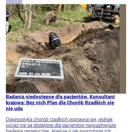
Wprost
Badania niedostępne dla pacjentów. Konsultant
krajowa: Bez nich Plan dla Chorób Rzadkich się
nie uda
Diagnostyka chorób rzadkich poprawia się, jednak
wciąż nie są dostępne dla pacjentów najważniejsze
badania genetyczne. Apeluję o jak najszybsze ich