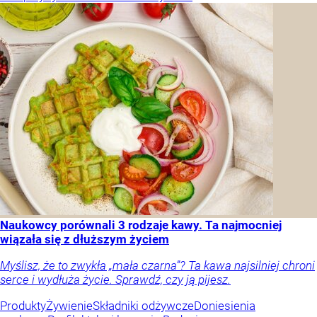
Naukowcy porównali 3 rodzaje kawy. Ta najmocniej
wiązała się z dłuższym życiem
Myślisz, że to zwykła „mała czarna”? Ta kawa najsilniej chroni
serce i wydłuża życie. Sprawdź, czy ją pijesz.
Produkty
Żywienie
Składniki odżywcze
Doniesienia