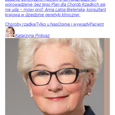
wprowadzenie, bez tego Plan dla Chorób Rzadkich się
nie uda – mówi prof. Anna Latos-Bieleńska, konsultant
krajowa w dziedzinie genetyki klinicznej.
Choroby rzadkie
Tylko u Nas
Opinie i wywiady
Pacjent
Katarzyna
Pinkosz