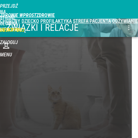
PRZEJDŹ
NA
ZDROWIE WPROST
STRONĘ
CHOROBY
DZIECKO
PROFILAKTYKA
STREFA PACJENTA
ODŻYWIANIE
GŁÓWNĄ
ZWIĄZKI I RELACJE
WPROST.PL
UBSKRYBUJ
ZALOGUJ
MENU