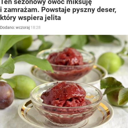
Ten sezonowy owoc miksuję
i zamrażam. Powstaje pyszny deser,
który wspiera jelita
Dodano:
wczoraj
18:28