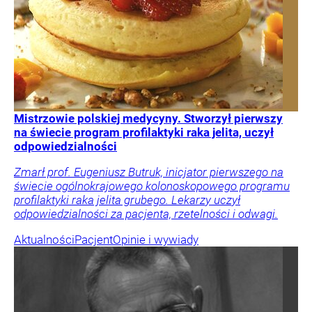
Mistrzowie polskiej medycyny. Stworzył pierwszy
na świecie program profilaktyki raka jelita, uczył
odpowiedzialności
Zmarł prof. Eugeniusz Butruk, inicjator pierwszego na
świecie ogólnokrajowego kolonoskopowego programu
profilaktyki raka jelita grubego. Lekarzy uczył
odpowiedzialności za pacjenta, rzetelności i odwagi.
Aktualności
Pacjent
Opinie i wywiady