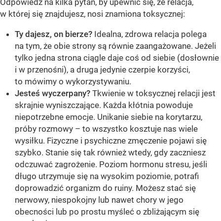
Odpowiedz na kilka pytań, by upewnić się, że relacja,
w której się znajdujesz, nosi znamiona toksycznej:
Ty dajesz, on bierze?
Idealna, zdrowa relacja polega
na tym, że obie strony są równie zaangażowane. Jeżeli
tylko jedna strona ciągle daje coś od siebie (dosłownie
i w przenośni), a druga jedynie czerpie korzyści,
to mówimy o wykorzystywaniu.
Jesteś wyczerpany?
Tkwienie w toksycznej relacji jest
skrajnie wyniszczające. Każda kłótnia powoduje
niepotrzebne emocje. Unikanie siebie na korytarzu,
próby rozmowy – to wszystko kosztuje nas wiele
wysiłku. Fizyczne i psychiczne zmęczenie pojawi się
szybko. Stanie się tak również wtedy, gdy zaczniesz
odczuwać zagrożenie. Poziom hormonu stresu, jeśli
długo utrzymuje się na wysokim poziomie, potrafi
doprowadzić organizm do ruiny. Możesz stać się
nerwowy, niespokojny lub nawet chory w jego
obecności lub po prostu myśleć o zbliżającym się