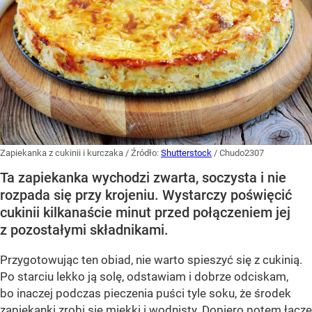
Zapiekanka z cukinii i kurczaka
/ Źródło:
Shutterstock
/
Chudo2307
Ta zapiekanka wychodzi zwarta, soczysta i nie
rozpada się przy krojeniu. Wystarczy poświęcić
cukinii kilkanaście minut przed połączeniem jej
z pozostałymi składnikami.
Przygotowując ten obiad, nie warto spieszyć się z cukinią.
Po starciu lekko ją solę, odstawiam i dobrze odciskam,
bo inaczej podczas pieczenia puści tyle soku, że środek
zapiekanki zrobi się miękki i wodnisty. Dopiero potem łączę