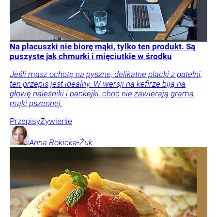
Na placuszki nie biorę mąki, tylko ten produkt. Są
puszyste jak chmurki i mięciutkie w środku
Jeśli masz ochotę na pyszne, delikatne placki z patelni,
ten przepis jest idealny. W wersji na kefirze biją na
głowę naleśniki i pankejki, choć nie zawierają grama
mąki pszennej.
Przepisy
Żywienie
Anna
Rokicka-Żuk