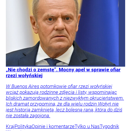
„Nie chodzi o zemstę”. Mocny apel w sprawie ofiar
rzezi wołyńskiej
W Buenos Aires potomkowie ofiar rzezi wołyńskiej
wciąż pokazują rodzinne zdjęcia i listy, wspominając
bliskich zamordowanych z niezwykłym okrucieństwem.
Ich dramat przypomina, że dla wielu rodzin Wołyń nie
jest historią zamkniętą, lecz bolesną raną, która do dziś
nie została zagojona.
Kraj
Polityka
Opinie i komentarze
Tylko u Nas
Tygodnik