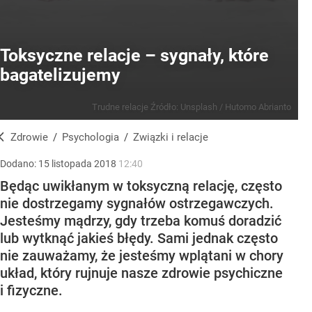
Toksyczne relacje – sygnały, które
bagatelizujemy
Trudne relacje
Źródło:
Unsplash
/
Hutomo Abrianto
Zdrowie
/
Psychologia
/
Związki i relacje
Dodano:
15
listopada
2018
12:40
Będąc uwikłanym w toksyczną relację, często
nie dostrzegamy sygnałów ostrzegawczych.
Jesteśmy mądrzy, gdy trzeba komuś doradzić
lub wytknąć jakieś błędy. Sami jednak często
nie zauważamy, że jesteśmy wplątani w chory
układ, który rujnuje nasze zdrowie psychiczne
i fizyczne.