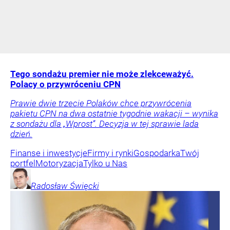
Tego sondażu premier nie może zlekceważyć.
Polacy o przywróceniu CPN
Prawie dwie trzecie Polaków chce przywrócenia
pakietu CPN na dwa ostatnie tygodnie wakacji – wynika
z sondażu dla „Wprost”. Decyzja w tej sprawie lada
dzień.
Finanse i inwestycje
Firmy i rynki
Gospodarka
Twój
portfel
Motoryzacja
Tylko u Nas
Radosław
Święcki