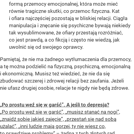
formą przemocy emocjonalnej, która może mieć
równie tragiczne skutki, co przemoc fizyczna. Kat
i ofiara najczęściej pozostają w bliskiej relacji. Ciągła
manipulacja i znęcanie się psychiczne bywają niekiedy
tak wysublimowane, że ofiary przestają rozróżniać,
co jest prawdą, a co fikcją i często nie wiedzą, jak
uwolnić się od swojego oprawcy.
Pamiętaj, że nie ma żadnego wytłumaczenia dla przemocy,
a tę można podzielić na fizyczną, psychiczną, emocjonalną
i ekonomiczną. Musisz też wiedzieć, że nie da się
zbudować szczerej i zdrowej relacji bez zaufania. Jeżeli
nie ufasz drugiej osobie, relacje te nigdy nie będą zdrowe.
„Po prostu weź się w garść”. A jeśli to depresja?
„Po prostu weź się w garść”, „musisz stanąć na nogi”,
„znajdź sobie jakieś zajęcie”, „przestań się nad sobą
użalać”, „inni ludzie mają gorzej, ty nie wiesz co,
to prawdziwe problemy” – żadna z tych złotych rad