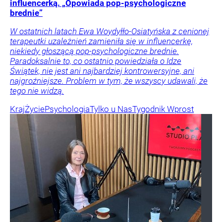
influencerką. „Opowiada pop-psychologiczne
brednie”
W ostatnich latach Ewa Woydyłło-Osiatyńska z cenionej
terapeutki uzależnień zamieniła się w influencerkę,
niekiedy głoszącą pop-psychologiczne brednie.
Paradoksalnie to, co ostatnio powiedziała o Idze
Świątek, nie jest ani najbardziej kontrowersyjne, ani
najgroźniejsze. Problem w tym, że wszyscy udawali, że
tego nie widzą.
Kraj
Życie
Psychologia
Tylko u Nas
Tygodnik Wprost