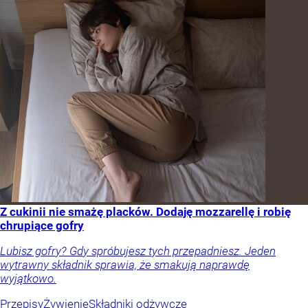
Z cukinii nie smażę placków. Dodaję mozzarellę i robię
chrupiące gofry
Lubisz gofry? Gdy spróbujesz tych przepadniesz. Jeden
wytrawny składnik sprawia, że smakują naprawdę
wyjątkowo.
Przepisy
Żywienie
Składniki odżywcze