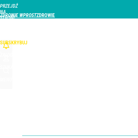
PRZEJDŹ
Udostępnij
0
Skomentuj
NA
ZDROWIE WPROST
STRONĘ
GŁÓWNĄ
CHOROBY
DZIECKO
PROFILAKTYKA
STREFA PACJENTA
ODŻYWIAN
WPROST.PL
SUBSKRYBUJ
ZALOGUJ
SZUKAJ
MENU