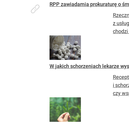
RPP zawiadamia prokuraturę o śmie
Rzeczn
z usłu
chodzi 
W jakich schorzeniach lekarze wy
Recept
i scho
czy wsp