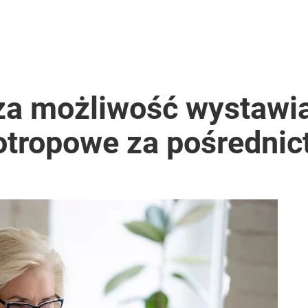
za możliwość wystawia
otropowe za pośrednic