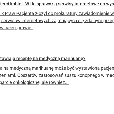
rci kobiet. W tle sprawy są serwisy internetowe do wys
ik Praw Pacjenta złożył do prokuratury zawiadomienie w
g serwisów internetowych zajmujących się zdalnym prze
w całej sprawie.
stawiają receptę na medyczną marihuanę?
a na medyczną marihuanę może być wystawiona pacjent
rzeniami. Obszarów zastosowań suszu konopnego w medycyn
arcie onkologiczne, ale również...