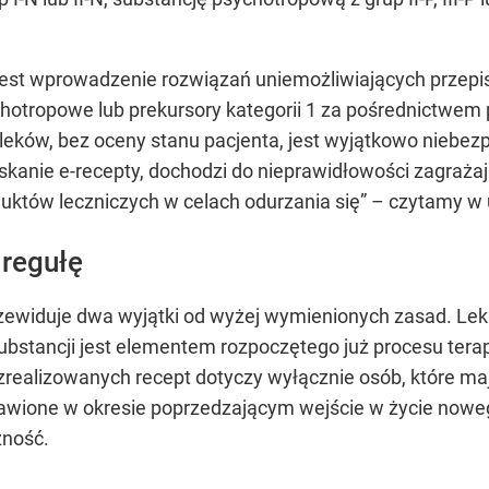
est wprowadzenie rozwiązań uniemożliwiających przepi
chotropowe lub prekursory kategorii 1 za pośrednictwem
leków, bez oceny stanu pacjenta, jest wyjątkowo niebez
kanie e-recepty, dochodzi do nieprawidłowości zagraża
duktów leczniczych w celach odurzania się” – czytamy 
 regułę
zewiduje dwa wyjątki od wyżej wymienionych zasad. Lek
 substancji jest elementem rozpoczętego już procesu ter
 zrealizowanych recept dotyczy wyłącznie osób, które m
awione w okresie poprzedzającym wejście w życie nowe
żność.