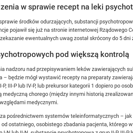
enia w sprawie recept na leki psychot
prawie środków odurzających, substancji psychotropowy
ncje pojawił się już na stronie internetowej Rządowego Ce
przekazanie ewentualnych uwag został skrócony do 5 dni
sychotropowych pod większą kontrolą
ia nadzoru nad przepisywaniem leków zawierających su
– będzie mógł wystawić recepty na preparaty zawierając
P, III-P lub IV-P, lub prekursor kategorii 1 dopiero po o
ją medyczną chorego (między innymi historią zrealizowa
 względami medycznymi.
 za pośrednictwem systemów teleinformatycznych – jak 
y od ostatniego, osobistego zbadania pacjenta, którego 
-N lub II-N, substancję psychotropową z grup II-P, III-P lu