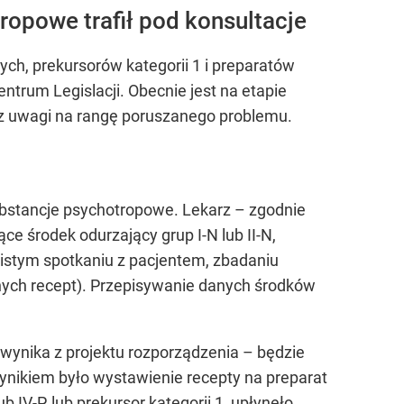
ropowe trafił pod konsultacje
ch, prekursorów kategorii 1 i preparatów
ntrum Legislacji. Obecnie jest na etapie
 z uwagi na rangę poruszanego problemu.
bstancje psychotropowe. Lekarz – zgodnie
e środek odurzający grup I-N lub II-N,
sobistym spotkaniu z pacjentem, zbadaniu
nych recept). Przepisywanie danych środków
wynika z projektu rozporządzenia – będzie
wynikiem było wystawienie recepty na preparat
b IV-P, lub prekursor kategorii 1, upłynęło