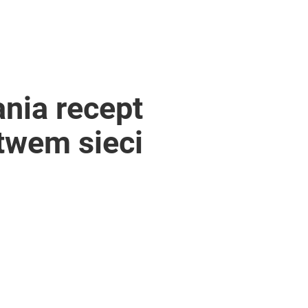
nia recept
twem sieci