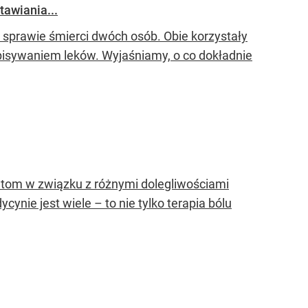
tawiania...
 sprawie śmierci dwóch osób. Obie korzystały
pisywaniem leków. Wyjaśniamy, o co dokładnie
om w związku z różnymi dolegliwościami
ie jest wiele – to nie tylko terapia bólu