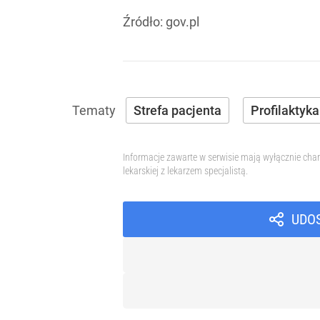
Źródło:
gov.pl
Strefa pacjenta
Profilaktyka
Informacje zawarte w serwisie mają wyłącznie char
lekarskiej z lekarzem specjalistą.
UDO