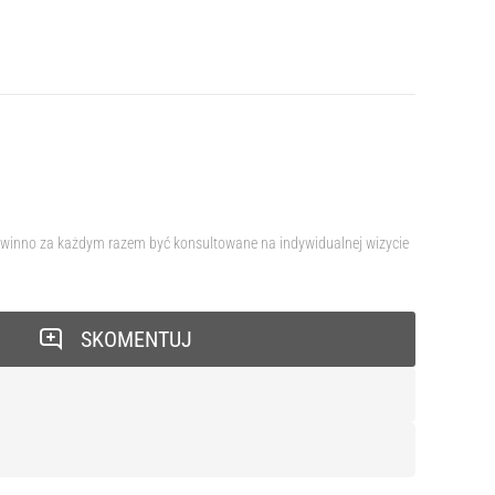
 powinno za każdym razem być konsultowane na indywidualnej wizycie
SKOMENTUJ