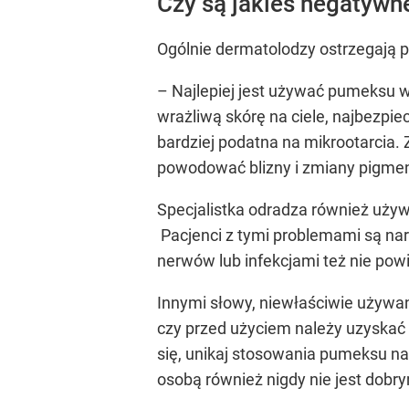
Czy są jakieś negatywn
Ogólnie dermatolodzy ostrzegają 
– Najlepiej jest używać pumeksu w 
wrażliwą skórę na ciele, najbezpie
bardziej podatna na mikrootarcia.
powodować blizny i zmiany pigmen
Specjalistka odradza również używa
Pacjenci z tymi problemami są nar
nerwów lub infekcjami też nie pow
Innymi słowy, niewłaściwie używan
czy przed użyciem należy uzyskać z
się, unikaj stosowania pumeksu na
osobą również nigdy nie jest dobr