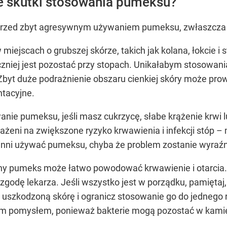
e skutki stosowania pumeksu?
przed zbyt agresywnym używaniem pumeksu, zwłaszcza n
miejscach o grubszej skórze, takich jak kolana, łokcie i
czniej jest pozostać przy stopach. Unikałabym stosowania
 Zbyt duże podrażnienie obszaru cienkiej skóry może pro
tacyjne.
nie pumeksu, jeśli masz cukrzycę, słabe krążenie krwi l
ażeni na zwiększone ryzyko krwawienia i infekcji stóp –
inni używać pumeksu, chyba że problem zostanie wyraźni
y pumeks może łatwo powodować krwawienie i otarcia. D
godę lekarza. Jeśli wszystko jest w porządku, pamiętaj,
 uszkodzoną skórę i ogranicz stosowanie go do jednego 
ym pomysłem, ponieważ bakterie mogą pozostać w kamieni