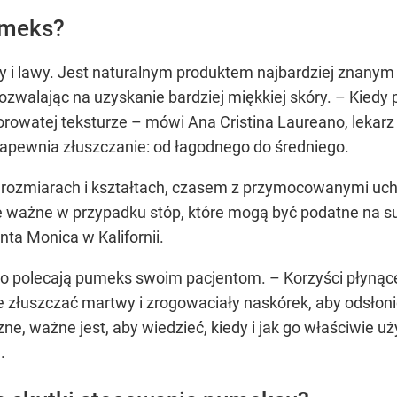
umeks?
 i lawy. Jest naturalnym produktem najbardziej znanym 
 pozwalając na uzyskanie bardziej miękkiej skóry. – Kiedy
 porowatej teksturze – mówi Ana Cristina Laureano, leka
zapewnia złuszczanie: od łagodnego do średniego.
ozmiarach i kształtach, czasem z przymocowanymi uchwy
e ważne w przypadku stóp, które mogą być podatne na s
nta Monica w Kalifornii.
ano polecają pumeks swoim pacjentom. – Korzyści płyną
ie złuszczać martwy i zrogowaciały naskórek, aby odsłon
czne, ważne jest, aby wiedzieć, kiedy i jak go właściwie
.