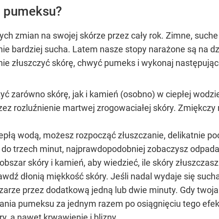
ć pumeksu?
ych zmian na swojej skórze przez cały rok. Zimne, suc
otnie bardziej sucha. Latem nasze stopy narażone są na d
tnie złuszczyć skórę, chwyć pumeks i wykonaj następujące
 zarówno skórę, jak i kamień (osobno) w ciepłej wodzie
zez rozluźnienie martwej zrogowaciałej skóry. Zmiękczy
iepłą wodą, możesz rozpocząć złuszczanie, delikatnie p
 do trzech minut, najprawdopodobniej zobaczysz odpad
obszar skóry i kamień, aby wiedzieć, ile skóry złuszczasz
awdź dłonią miękkość skóry. Jeśli nadal wydaje się such
arze przez dodatkową jedną lub dwie minuty. Gdy twoja
wania pumeksu za jednym razem po osiągnięciu tego efe
, a nawet krwawienie i blizny.