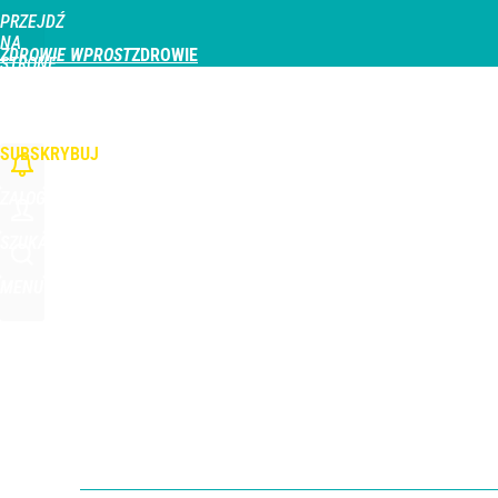
PRZEJDŹ
Udostępnij
0
Skomentuj
NA
ZDROWIE WPROST
STRONĘ
GŁÓWNĄ
CHOROBY
DZIECKO
PROFILAKTYKA
STREFA PACJENTA
ODŻYWIAN
WPROST.PL
SUBSKRYBUJ
ZALOGUJ
SZUKAJ
MENU