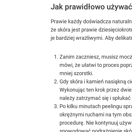
Jak prawidłowo używa
Prawie każdy doświadcza naturaln
że skóra jest prawie dziesięciokr
je bardziej wrażliwymi. Aby delika
Zanim zaczniesz, musisz moczyć
mówi, że ułatwi to proces popr
mniej szorstki.
Gdy skóra i kamień nasiąkną c
Wykonując ten krok przez dwie
należy zatrzymać się i spłukać 
Po kilku minutach peelingu spr
okrężnymi ruchami na tym obsz
procedurę. Nie kontynuuj uży
spowodować podrażnienie skóry