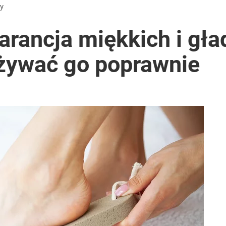
dy
ancja miękkich i gład
używać go poprawnie