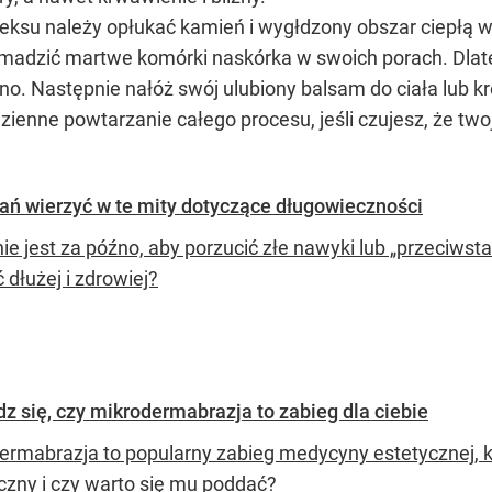
ksu należy opłukać kamień i wygłdzony obszar ciepłą
omadzić martwe komórki naskórka w swoich porach. Dlat
no. Następnie nałóż swój ulubiony balsam do ciała lub kr
zienne powtarzanie całego procesu, jeśli czujesz, że two
tań wierzyć w te mity dotyczące długowieczności
nie jest za późno, aby porzucić złe nawyki lub „przeciws
 dłużej i zdrowiej?
 się, czy mikrodermabrazja to zabieg dla ciebie
ermabrazja to popularny zabieg medycyny estetycznej, kt
czny i czy warto się mu poddać?