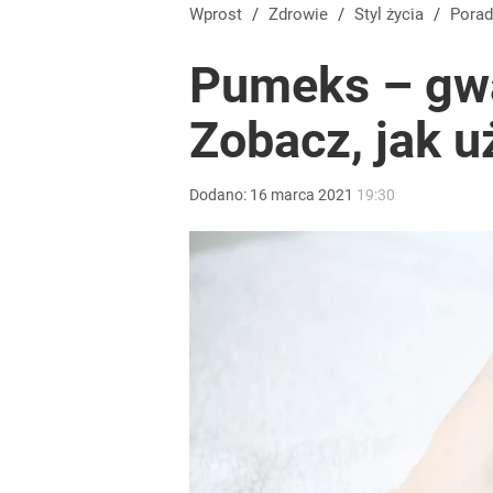
Wprost
/
Zdrowie
/
Styl życia
/
Pora
Pumeks – gwar
Zobacz, jak 
Dodano:
16
marca
2021
19:30