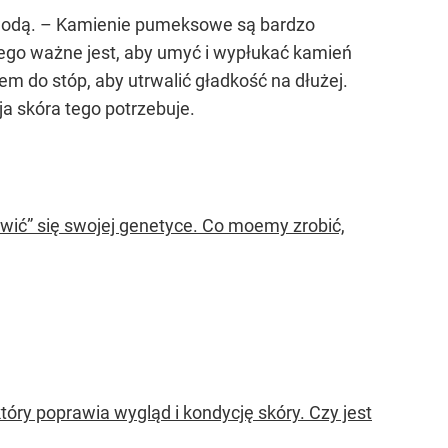
 wodą. – Kamienie pumeksowe są bardzo
ego ważne jest, aby umyć i wypłukać kamień
em do stóp, aby utrwalić gładkość na dłużej.
ja skóra tego potrzebuje.
tawić” się swojej genetyce. Co moemy zrobić,
óry poprawia wygląd i kondycję skóry. Czy jest