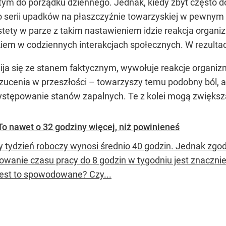
tym do porządku dziennego. Jednak, kiedy zbyt często
 Po serii upadków na płaszczyźnie towarzyskiej w pew
iestety w parze z takim nastawieniem idzie reakcja organ
kiem w codziennych interakcjach społecznych. W rezultac
mija się ze stanem faktycznym, wywołuje reakcje organiz
zucenia w przeszłości – towarzyszy temu podobny
ból
, 
ystępowanie stanów zapalnych. Te z kolei mogą zwiększ
o nawet o 32 godziny więcej, niż powinieneś
 tydzień roboczy wynosi średnio 40 godzin. Jednak zgo
owanie czasu pracy do 8 godzin w tygodniu jest znacznie
est to spowodowane? Czy...