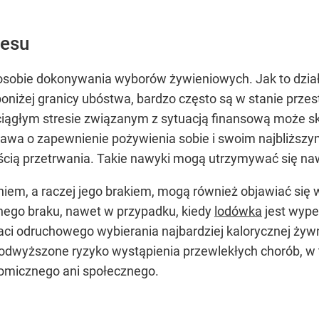
resu
sobie dokonywania wyborów żywieniowych. Jak to dział
 poniżej granicy ubóstwa, bardzo często są w stanie prz
ciągłym stresie związanym z sytuacją finansową może s
awa o zapewnienie pożywienia sobie i swoim najbliższ
cią przetrwania. Takie nawyki mogą utrzymywać się na
iem, a raczej jego brakiem, mogą również objawiać się
nego braku, nawet w przypadku, kiedy
lodówka
jest wype
i odruchowego wybierania najbardziej kalorycznej żywno
odwyższone ryzyko wystąpienia przewlekłych chorób, w t
nomicznego ani społecznego.