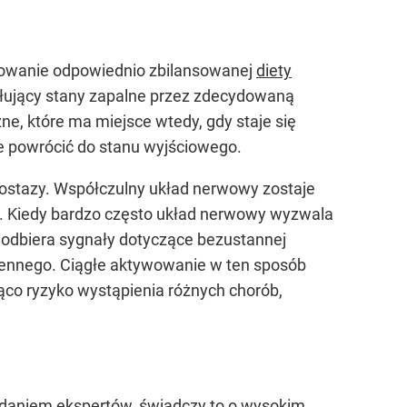
sowanie odpowiednio zbilansowanej
diety
ołujący stany zapalne przez zdecydowaną
zne, które ma miejsce wtedy, gdy staje się
e powrócić do stanu wyjściowego.
llostazy. Współczulny układ nerwowy zostaje
ki. Kiedy bardzo często układ nerwowy wyzwala
odbiera sygnały dotyczące bezustannej
ziennego. Ciągłe aktywowanie w ten sposób
ąco ryzyko wystąpienia różnych chorób,
. Zdaniem ekspertów, świadczy to o wysokim