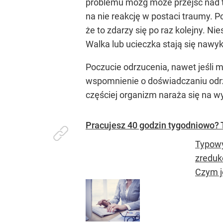
problemu mózg może przejść nad 
na nie reakcję w postaci traumy.
że to zdarzy się po raz kolejny. N
Walka lub ucieczka stają się nawy
Poczucie odrzucenia, nawet jeśli 
wspomnienie o doświadczaniu odr
częściej organizm naraża się na w
Pracujesz 40 godzin tygodniowo? T
Typowy
zreduk
Czym j