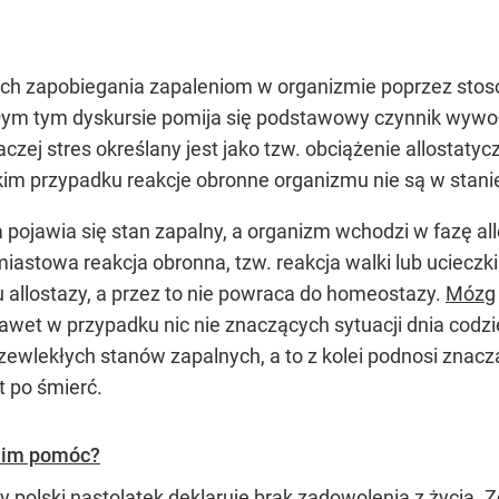
ach zapobiegania zapaleniom w organizmie poprzez sto
całym tym dyskursie pomija się podstawowy czynnik wyw
czej stres określany jest jako tzw. obciążenie allostatyc
kim przypadku reakcje obronne organizmu nie są w stani
 pojawia się stan zapalny, a organizm wchodzi w fazę a
astowa reakcja obronna, tzw. reakcja walki lub uciecz
u allostazy, a przez to nie powraca do homeostazy.
Mózg
 nawet w przypadku nic nie znaczących sytuacji dnia cod
wlekłych stanów zapalnych, a to z kolei podnosi znacz
 po śmierć.
a im pomóc?
ty polski nastolatek deklaruje brak zadowolenia z życia