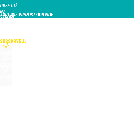
PRZEJDŹ
Udostępnij
0
Skomentuj
NA
ZDROWIE WPROST
STRONĘ
GŁÓWNĄ
CHOROBY
DZIECKO
PROFILAKTYKA
STREFA PACJENTA
ODŻYWIAN
WPROST.PL
SUBSKRYBUJ
ZALOGUJ
SZUKAJ
MENU