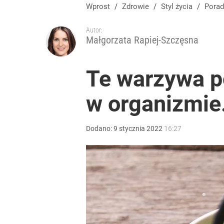
Wprost
/
Zdrowie
/
Styl życia
/
Pora
Autor:
Małgorzata Rapiej-Szczęsna
Te warzywa p
w organizmie.
Dodano:
9
stycznia
2022
16:27