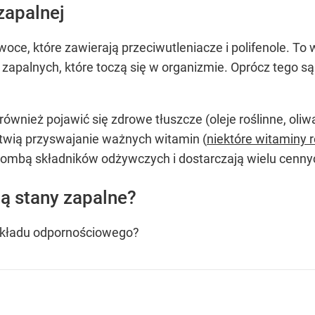
zapalnej
oce, które zawierają przeciwutleniacze i polifenole. T
 zapalnych, które toczą się w organizmie. Oprócz tego 
ównież pojawić się zdrowe tłuszcze (oleje roślinne, oli
twią przyswajanie ważnych witamin (
niektóre witaminy r
ą bombą składników odżywczych i dostarczają wielu cenn
ą stany zapalne?
 układu odpornościowego?