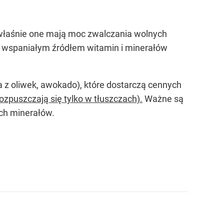
o właśnie one mają moc zwalczania wolnych
są wspaniałym źródłem witamin i minerałów
wa z oliwek, awokado), które dostarczą cennych
ozpuszczają się tylko w tłuszczach).
Ważne są
ych minerałów.