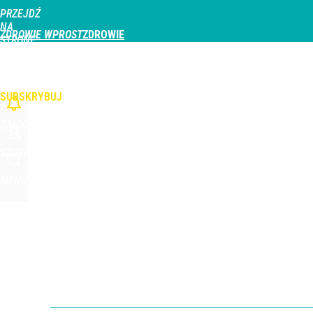
PRZEJDŹ
Udostępnij
0
Skomentuj
NA
ZDROWIE WPROST
STRONĘ
GŁÓWNĄ
CHOROBY
DZIECKO
PROFILAKTYKA
STREFA PACJENTA
ODŻYWIAN
WPROST.PL
SUBSKRYBUJ
ZALOGUJ
SZUKAJ
MENU