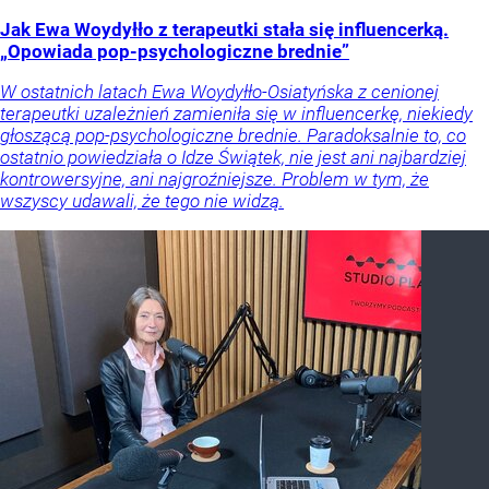
Jak Ewa Woydyłło z terapeutki stała się influencerką.
„Opowiada pop-psychologiczne brednie”
W ostatnich latach Ewa Woydyłło-Osiatyńska z cenionej
terapeutki uzależnień zamieniła się w influencerkę, niekiedy
głoszącą pop-psychologiczne brednie. Paradoksalnie to, co
ostatnio powiedziała o Idze Świątek, nie jest ani najbardziej
kontrowersyjne, ani najgroźniejsze. Problem w tym, że
wszyscy udawali, że tego nie widzą.