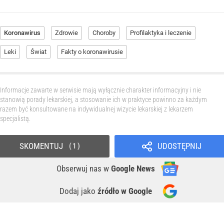
Koronawirus
Zdrowie
Choroby
Profilaktyka i leczenie
Leki
Świat
Fakty o koronawirusie
Informacje zawarte w serwisie mają wyłącznie charakter informacyjny i nie
stanowią porady lekarskiej, a stosowanie ich w praktyce powinno za każdym
razem być konsultowane na indywidualnej wizycie lekarskiej z lekarzem
specjalistą.
SKOMENTUJ
UDOSTĘPNIJ
1
Obserwuj nas
w
Google News
Dodaj jako
źródło w Google