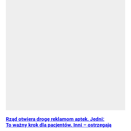
Rząd otwiera drogę reklamom aptek. Jedni:
To ważny krok dla pacjentów. Inni – ostrzegają