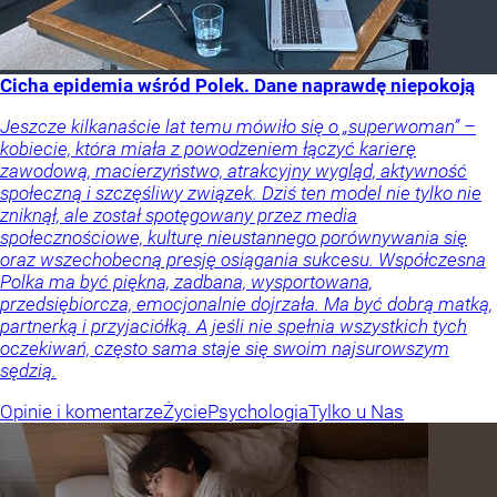
Cicha epidemia wśród Polek. Dane naprawdę niepokoją
Jeszcze kilkanaście lat temu mówiło się o „superwoman” –
kobiecie, która miała z powodzeniem łączyć karierę
zawodową, macierzyństwo, atrakcyjny wygląd, aktywność
społeczną i szczęśliwy związek. Dziś ten model nie tylko nie
zniknął, ale został spotęgowany przez media
społecznościowe, kulturę nieustannego porównywania się
oraz wszechobecną presję osiągania sukcesu. Współczesna
Polka ma być piękna, zadbana, wysportowana,
przedsiębiorcza, emocjonalnie dojrzała. Ma być dobrą matką,
partnerką i przyjaciółką. A jeśli nie spełnia wszystkich tych
oczekiwań, często sama staje się swoim najsurowszym
sędzią.
Opinie i komentarze
Życie
Psychologia
Tylko u Nas