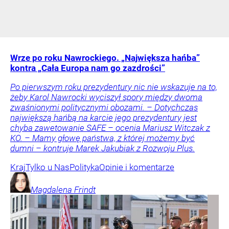
Wrze po roku Nawrockiego. „Największa hańba”
kontra „Cała Europa nam go zazdrości”
Po pierwszym roku prezydentury nic nie wskazuje na to,
żeby Karol Nawrocki wyciszył spory między dwoma
zwaśnionymi politycznymi obozami. – Dotychczas
największą hańbą na karcie jego prezydentury jest
chyba zawetowanie SAFE – ocenia Mariusz Witczak z
KO. – Mamy głowę państwa, z której możemy być
dumni – kontruje Marek Jakubiak z Rozwoju Plus.
Kraj
Tylko u Nas
Polityka
Opinie i komentarze
Magdalena
Frindt