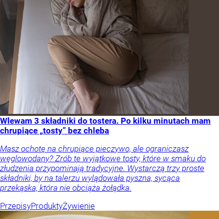
Wlewam 3 składniki do tostera. Po kilku minutach mam
chrupiące „tosty” bez chleba
Masz ochotę na chrupiące pieczywo, ale ograniczasz
węglowodany? Zrób te wyjątkowe tosty, które w smaku do
złudzenia przypominają tradycyjne. Wystarczą trzy proste
składniki, by na talerzu wylądowała pyszna, sycąca
przekąska, która nie obciąża żołądka.
Przepisy
Produkty
Żywienie