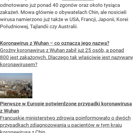
odnotowano już ponad 40 zgonów oraz około tysiąca
zakażeń. Mowa głównie o obywatelach Chin, ale nosicieli
wirusa namierzono już także w USA, Francji, Japonii, Korei
Południowej, Tajlandii czy Australii.
Koronawirus z Wuhan – co oznacza jego nazwa?
Groźny koronawirus z Wuhan zabił już 25 osób, a ponad
800 jest zakażonych. Dlaczego tak właściwie jest nazywany
koronawirusem?
Pierwsze w Europie potwierdzone przypadki koronawirusa
z Wuhan
Francuskie ministerstwo zdrowia poinformowało o dwóch
przypadkach zdiagnozowania u pacjentów w tym kraju
koronawirusa z Chin.