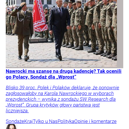
Nawrocki ma szansę na drugą kadencję? Tak ocenili
go Polacy. Sondaż dla „Wprost”
Blisko 39 proc. Polek i Polaków deklaruje, że ponownie
zagłosowałoby na Karola Nawrockiego w wyborach
prezydenckich – wynika z sondażu SW Research dla
„Wprost”. Grupa krytyków głowy państwa jest
liczniejsza.
Sondaże
Kraj
Tylko u Nas
Polityka
Opinie i komentarze