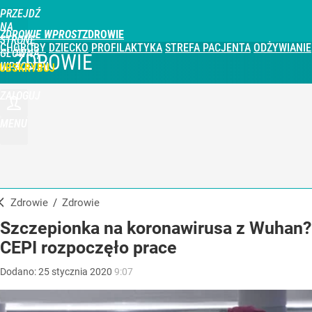
PRZEJDŹ
NA
ZDROWIE WPROST
STRONĘ
CHOROBY
DZIECKO
PROFILAKTYKA
STREFA PACJENTA
ODŻYWIANIE
GŁÓWNĄ
ZDROWIE
WPROST.PL
UBSKRYBUJ
ZALOGUJ
MENU
Zdrowie
/
Zdrowie
Szczepionka na koronawirusa z Wuhan?
CEPI rozpoczęło prace
Dodano:
25
stycznia
2020
9:07