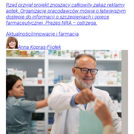
Rząd przyjął projekt znoszący całkowity zakaz reklamy
aptek. Organizacje pracodawców mówią o łatwiejszym
dostępie do informacji o szczepieniach i opiece
farmaceutycznej. Prezes NRA – ostrzega.
Aktualności
Innowacje i farmacja
Anna
Kopras-Fijołek