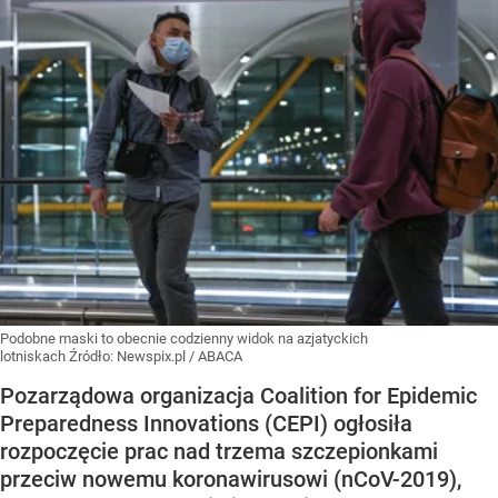
Podobne maski to obecnie codzienny widok na azjatyckich
lotniskach
Źródło:
Newspix.pl
/
ABACA
Pozarządowa organizacja Coalition for Epidemic
Preparedness Innovations (CEPI) ogłosiła
rozpoczęcie prac nad trzema szczepionkami
przeciw nowemu koronawirusowi (nCoV-2019),