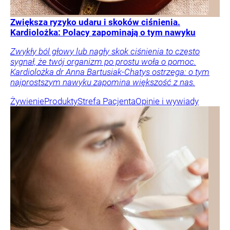
Zwiększa ryzyko udaru i skoków ciśnienia.
Kardiolożka: Polacy zapominają o tym nawyku
Zwykły ból głowy lub nagły skok ciśnienia to często
sygnał, że twój organizm po prostu woła o pomoc.
Kardiolożka dr Anna Bartusiak-Chatys ostrzega: o tym
najprostszym nawyku zapomina większość z nas.
Żywienie
Produkty
Strefa Pacjenta
Opinie i wywiady