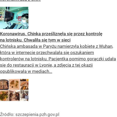
Koronawirus. Chinka prześliznęła się przez kontrolę
na lotnisku. Chwaliła się tym w sieci
Chińska ambasada w Paryżu namierzyła kobietę z Wuhan,
która w internecie przechwalała się oszukaniem
kontrolerów na lotnisku. Pacjentka pomimo gorączki udała
się do restauracji w Lyonie, a zdjęcia z tej okazji
opublikowała w mediach...
Źródło:
szczepienia.pzh.gov.pl