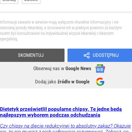
Informacje zawarte w serwisie mają wyłącznie charakter informacyjny i nie
stanowią porady lekarskiej, a stosowanie ich w praktyce powinno za każdym
razem być konsultowane na indywidualnej wizycie lekarskiej z lekarzem
specjalistą.
SKOMENTUJ
UDOSTĘPNIJ
Obserwuj nas
w
Google News
Dodaj jako
źródło w Google
Dietetyk prześwietlił popularne chipsy. Te jedne będą
najlepszym wyborem podczas odchudzania
Czy chipsy na diecie redukcyjnej to absolutny zakaz? Okazuje
się, że nie musisz z nich całkowicie rezygnować. Zobacz, co