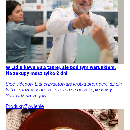
W Lidlu kawa 60% taniej, ale pod tym warunkiem.
Na zakupy masz tylko 2 dni
Sieć sklepów Lidl przygotowała krótką promocję, dzięki
której można sporo zaoszczędzić na zakupie kawy.
Sprawdź szczegóły.
Produkty
Żywienie