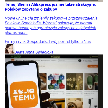
Temu, Shein i AliExpress już nie takie atrakcyjne.
Polaków zapytano o zakupy
Nowe unijne cła zmieniły zakupowe przyzwyczajenia
Polaków. Sondaż dla „Wprost” pokazuje, że niemal
połowa badanych ograniczyła zakupy na azjatyckich
platformach.
Firmy i rynki
Gospodarka
Twój portfel
Tylko u Nas
Beata Anna
Święcicka