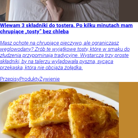
Wlewam 3 składniki do tostera. Po kilku minutach mam
chrupiące „tosty” bez chleba
Masz ochotę na chrupiące pieczywo, ale ograniczasz
węglowodany? Zrób te wyjątkowe tosty, które w smaku do
złudzenia przypominają tradycyjne. Wystarczą trzy proste
składniki, by na talerzu wylądowała pyszna, sycąca
przekąska, która nie obciąża żołądka.
Przepisy
Produkty
Żywienie