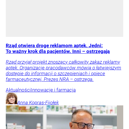
Rząd otwiera drogę reklamom aptek. Jedni:
To ważny krok dla pacjentów. Inni – ostrzegają
Rząd przyjął projekt znoszący całkowity zakaz reklamy
aptek. Organizacje pracodawców mówią o łatwiejszym
dostępie do informacji o szczepieniach i opiece
farmaceutycznej. Prezes NRA – ostrzega.
Aktualności
Innowacje i farmacja
Anna
Kopras-Fijołek