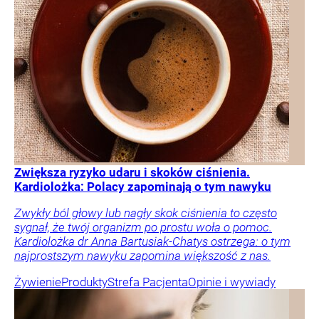
Zwiększa ryzyko udaru i skoków ciśnienia.
Kardiolożka: Polacy zapominają o tym nawyku
Zwykły ból głowy lub nagły skok ciśnienia to często
sygnał, że twój organizm po prostu woła o pomoc.
Kardiolożka dr Anna Bartusiak-Chatys ostrzega: o tym
najprostszym nawyku zapomina większość z nas.
Żywienie
Produkty
Strefa Pacjenta
Opinie i wywiady