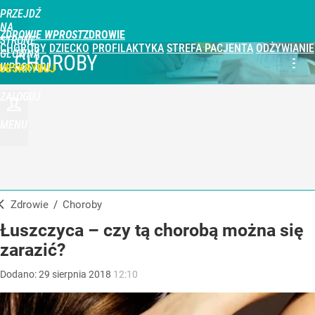
PRZEJDŹ
NA
ZDROWIE WPROST
STRONĘ
CHOROBY
DZIECKO
PROFILAKTYKA
STREFA PACJENTA
ODŻYWIANIE
GŁÓWNĄ
CHOROBY
WPROST.PL
UBSKRYBUJ
ZALOGUJ
MENU
Zdrowie
/
Choroby
Łuszczyca – czy tą chorobą można się
zarazić?
Dodano:
29
sierpnia
2018
12:10