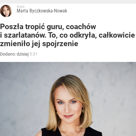
Autor:
Marta Byczkowska-Nowak
Poszła tropić guru, coachów
i szarlatanów. To, co odkryła, całkowicie
zmieniło jej spojrzenie
Dodano:
dzisiaj
5:31