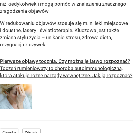
niż kiedykolwiek i mogą pomóc w znalezieniu znacznego
złagodzenia objawów.
W redukowaniu objawów stosuje się m.in. leki miejscowe
i doustne, lasery i światłoterapie. Kluczowa jest także
zmiana stylu życia – unikanie stresu, zdrowa dieta,
rezygnacja z używek.
Pierwsze objawy tocznia. Czy można je łatwo rozpoznać?
Toczeń rumieniowaty to choroba autoimmunologiczna,
która atakuje różne narządy wewnętrzne. Jak ją rozpoznać?
Choroby
Zdrowie