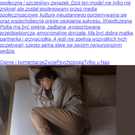
społeczną i szczęśliwy związek. Dziś ten model nie tylko nie
zniknął, ale został spotęgowany przez media
społecznościowe, kulturę nieustannego porównywania się
oraz wszechobecną presję osiągania sukcesu. Współczesna
Polka ma być piękna, zadbana, wysportowana,
przedsiębiorcza, emocjonalnie dojrzała. Ma być dobrą matką,
partnerką i przyjaciółką. A jeśli nie spełnia wszystkich tych
oczekiwań, często sama staje się swoim najsurowszym
sędzią.
Opinie i komentarze
Życie
Psychologia
Tylko u Nas