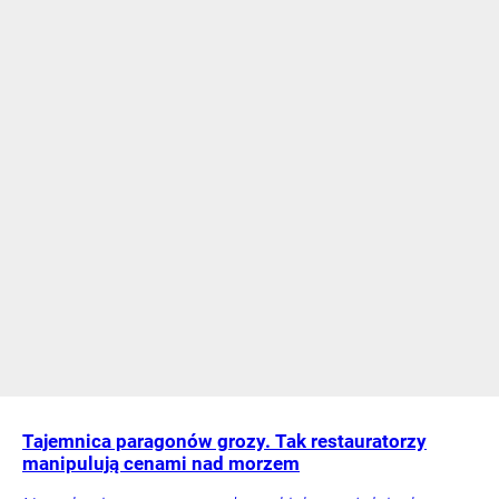
Tajemnica paragonów grozy. Tak restauratorzy
manipulują cenami nad morzem