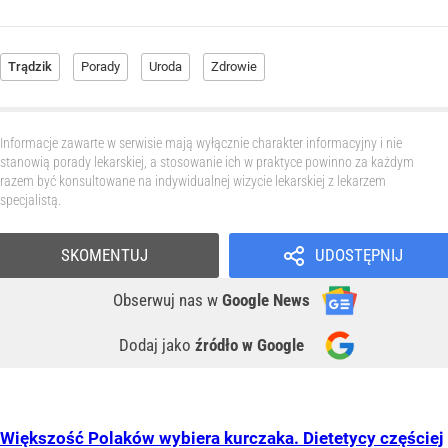
Trądzik
Porady
Uroda
Zdrowie
Informacje zawarte w serwisie mają wyłącznie charakter informacyjny i nie
stanowią porady lekarskiej, a stosowanie ich w praktyce powinno za każdym
razem być konsultowane na indywidualnej wizycie lekarskiej z lekarzem
specjalistą.
SKOMENTUJ
UDOSTĘPNIJ
Obserwuj nas
w
Google News
Dodaj jako
źródło w Google
Większość Polaków wybiera kurczaka. Dietetycy częściej