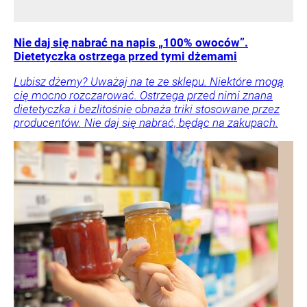
Nie daj się nabrać na napis „100% owoców”.
Dietetyczka ostrzega przed tymi dżemami
Lubisz dżemy? Uważaj na te ze sklepu. Niektóre mogą
cię mocno rozczarować. Ostrzega przed nimi znana
dietetyczka i bezlitośnie obnaża triki stosowane przez
producentów. Nie daj się nabrać, będąc na zakupach.