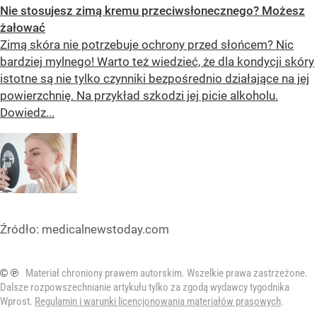
Nie stosujesz zimą kremu przeciwsłonecznego? Możesz
żałować
Zimą skóra nie potrzebuje ochrony przed słońcem? Nic
bardziej mylnego! Warto też wiedzieć, że dla kondycji skóry
istotne są nie tylko czynniki bezpośrednio działające na jej
powierzchnię. Na przykład szkodzi jej picie alkoholu.
Dowiedz...
Źródło:
medicalnewstoday.com
© ℗
Materiał chroniony prawem autorskim. Wszelkie prawa zastrzeżone.
Dalsze rozpowszechnianie artykułu tylko za zgodą wydawcy tygodnika
Wprost.
Regulamin i warunki licencjonowania materiałów prasowych
.