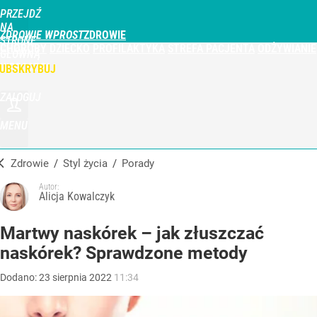
PRZEJDŹ
NA
ZDROWIE WPROST
STRONĘ
CHOROBY
DZIECKO
PROFILAKTYKA
STREFA PACJENTA
ODŻYWIANIE
GŁÓWNĄ
WPROST.PL
UBSKRYBUJ
ZALOGUJ
MENU
Zdrowie
/
Styl życia
/
Porady
Autor:
Alicja Kowalczyk
Martwy naskórek – jak złuszczać
naskórek? Sprawdzone metody
Dodano:
23
sierpnia
2022
11:34