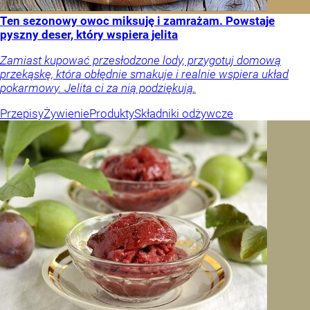
Ten sezonowy owoc miksuję i zamrażam. Powstaje
pyszny deser, który wspiera jelita
Zamiast kupować przesłodzone lody, przygotuj domową
przekąskę, która obłędnie smakuje i realnie wspiera układ
pokarmowy. Jelita ci za nią podziękują.
Przepisy
Żywienie
Produkty
Składniki odżywcze