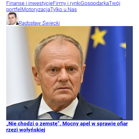
Finanse i inwestycje
Firmy i rynki
Gospodarka
Twój
portfel
Motoryzacja
Tylko u Nas
Radosław
Święcki
„Nie chodzi o zemstę”. Mocny apel w sprawie ofiar
rzezi wołyńskiej