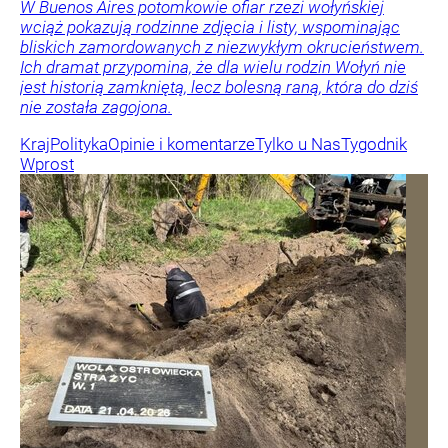
W Buenos Aires potomkowie ofiar rzezi wołyńskiej
wciąż pokazują rodzinne zdjęcia i listy, wspominając
bliskich zamordowanych z niezwykłym okrucieństwem.
Ich dramat przypomina, że dla wielu rodzin Wołyń nie
jest historią zamkniętą, lecz bolesną raną, która do dziś
nie została zagojona.
Kraj
Polityka
Opinie i komentarze
Tylko u Nas
Tygodnik
Wprost