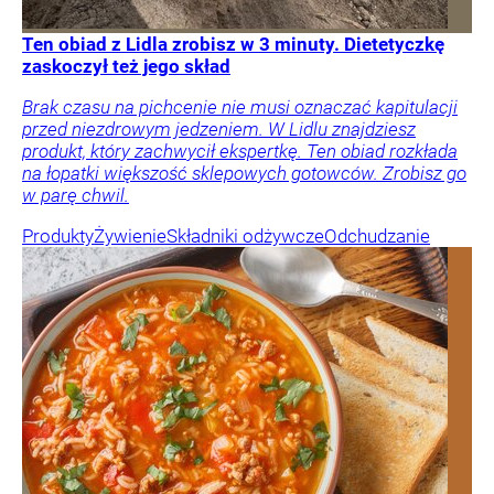
Ten obiad z Lidla zrobisz w 3 minuty. Dietetyczkę
zaskoczył też jego skład
Brak czasu na pichcenie nie musi oznaczać kapitulacji
przed niezdrowym jedzeniem. W Lidlu znajdziesz
produkt, który zachwycił ekspertkę. Ten obiad rozkłada
na łopatki większość sklepowych gotowców. Zrobisz go
w parę chwil.
Produkty
Żywienie
Składniki odżywcze
Odchudzanie