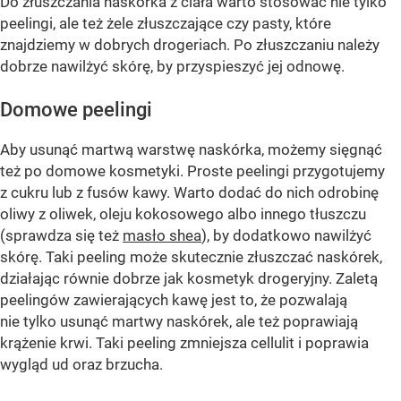
Do złuszczania naskórka z ciała warto stosować nie tylko
peelingi, ale też żele złuszczające czy pasty, które
znajdziemy w dobrych drogeriach. Po złuszczaniu należy
dobrze nawilżyć skórę, by przyspieszyć jej odnowę.
Domowe peelingi
Aby usunąć martwą warstwę naskórka, możemy sięgnąć
też po domowe kosmetyki. Proste peelingi przygotujemy
z cukru lub z fusów kawy. Warto dodać do nich odrobinę
oliwy z oliwek, oleju kokosowego albo innego tłuszczu
(sprawdza się też
masło shea
), by dodatkowo nawilżyć
skórę. Taki peeling może skutecznie złuszczać naskórek,
działając równie dobrze jak kosmetyk drogeryjny. Zaletą
peelingów zawierających kawę jest to, że pozwalają
nie tylko usunąć martwy naskórek, ale też poprawiają
krążenie krwi. Taki peeling zmniejsza cellulit i poprawia
wygląd ud oraz brzucha.