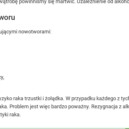
o wątrobę powinniśmy się martwić. Uzależnienie od alkoho
tworu
pującymi nowotworami:
y,
zyko raka trzustki i żołądka. W przypadku każdego z ty
ka. Problem jest więc bardzo poważny. Rezygnacja z alk
yki raka.