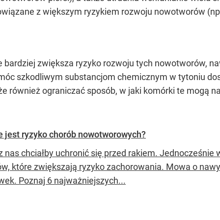
 powiązane z większym ryzykiem rozwoju nowotworów (np
ze bardziej zwiększa ryzyko rozwoju tych nowotworów, naw
omóc szkodliwym substancjom chemicznym w tytoniu dost
 może również ograniczać sposób, w jaki komórki te mog
e jest ryzyko chorób nowotworowych?
z nas chciałby uchronić się przed rakiem. Jednocześnie
w, które zwiększają ryzyko zachorowania. Mowa o nawyk
wek. Poznaj 6 najważniejszych...