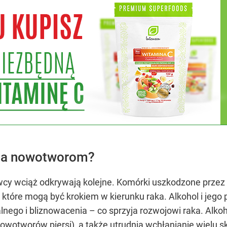
yja nowotworom?
cy wciąż odkrywają kolejne. Komórki uszkodzone przez
które mogą być krokiem w kierunku raka. Alkohol i jeg
lnego i bliznowacenia – co sprzyja rozwojowi raka. Alk
owotworów piersi), a także utrudnia wchłanianie wielu