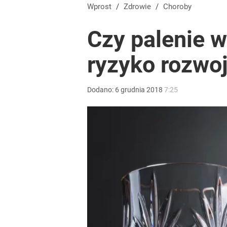
Prawdziwa wartość różnorodności
Wprost
/
Zdrowie
/
Choroby
Czy palenie w
dodaj
ryzyko rozwoj
Farmacja: wzrost pod presją. co czeka branżę do 
Dodano:
6
grudnia
2018
7:25
dodaj
Gen. Pawlikowski: Przywiozłem cenną lekcję z Dani
2