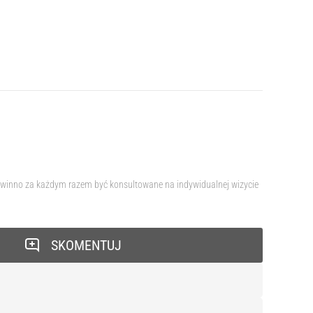
 powinno za każdym razem być konsultowane na indywidualnej wizycie
SKOMENTUJ