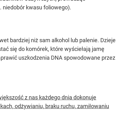
. niedobór kwasu foliowego).
et bardziej niż sam alkohol lub palenie. Dzieje
ać się do komórek, które wyściełają jamę
ą naprawić uszkodzenia DNA spowodowane przez
 większość z nas każdego dnia dokonuje
ach, odżywianiu, braku ruchu, zamiłowaniu