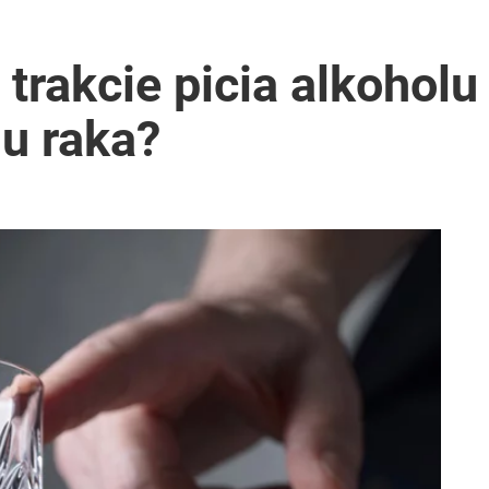
 trakcie picia alkohol
u raka?
2030 roku?
i. Tego potrzebuje dziś cała Europa