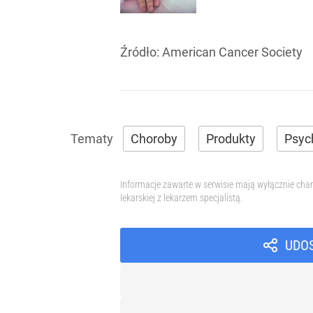
Źródło:
American Cancer Society
Choroby
Produkty
Psyc
Informacje zawarte w serwisie mają wyłącznie char
lekarskiej z lekarzem specjalistą.
UDO