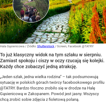
Hala Gąsienicowa
/ Źródło:
Shutterstock
/
Screen, Facebook @TATRY
To już klasyczny widok na tym szlaku w sierpniu.
Zamiast spokoju i ciszy w oczy rzucają się kolejki.
Każdy chce zobaczyć jedną atrakcję.
„Jeden szlak, jedna wielka rodzina” – tak podsumowują
sytuację w polskich górach twórcy facebookowego profilu
@TATRY. Bardzo tłoczno zrobiło się w drodze na Halę
Gąsienicową w Zakopanem. Powód jest jasny. Wszyscy
chcą zrobić sobie zdjęcia z fioletową polaną.