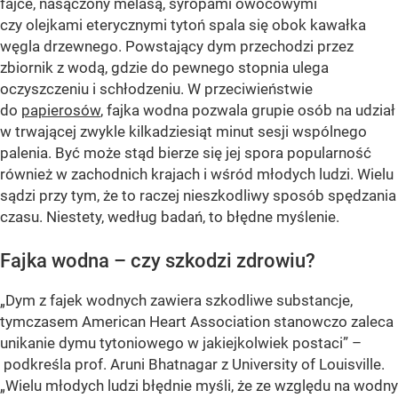
fajce, nasączony melasą, syropami owocowymi
czy olejkami eterycznymi tytoń spala się obok kawałka
węgla drzewnego. Powstający dym przechodzi przez
zbiornik z wodą, gdzie do pewnego stopnia ulega
oczyszczeniu i schłodzeniu. W przeciwieństwie
do
papierosów
, fajka wodna pozwala grupie osób na udział
w trwającej zwykle kilkadziesiąt minut sesji wspólnego
palenia. Być może stąd bierze się jej spora popularność
również w zachodnich krajach i wśród młodych ludzi. Wielu
sądzi przy tym, że to raczej nieszkodliwy sposób spędzania
czasu. Niestety, według badań, to błędne myślenie.
Fajka wodna – czy szkodzi zdrowiu?
„Dym z fajek wodnych zawiera szkodliwe substancje,
tymczasem American Heart Association stanowczo zaleca
unikanie dymu tytoniowego w jakiejkolwiek postaci” –
podkreśla prof. Aruni Bhatnagar z University of Louisville.
„Wielu młodych ludzi błędnie myśli, że ze względu na wodny