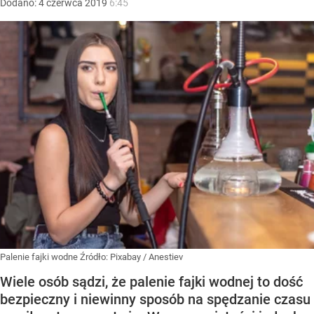
Dodano:
4
czerwca
2019
6:45
Palenie fajki wodne
Źródło:
Pixabay
/
Anestiev
Wiele osób sądzi, że palenie fajki wodnej to dość
bezpieczny i niewinny sposób na spędzanie czasu