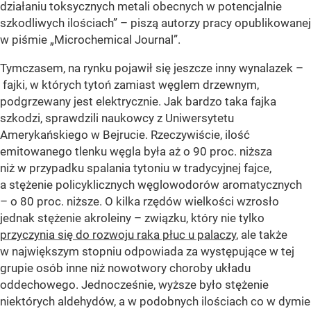
działaniu toksycznych metali obecnych w potencjalnie
szkodliwych ilościach” – piszą autorzy pracy opublikowanej
w piśmie „Microchemical Journal”.
Tymczasem, na rynku pojawił się jeszcze inny wynalazek –
fajki, w których tytoń zamiast węglem drzewnym,
podgrzewany jest elektrycznie. Jak bardzo taka fajka
szkodzi, sprawdzili naukowcy z Uniwersytetu
Amerykańskiego w Bejrucie. Rzeczywiście, ilość
emitowanego tlenku węgla była aż o 90 proc. niższa
niż w przypadku spalania tytoniu w tradycyjnej fajce,
a stężenie policyklicznych węglowodorów aromatycznych
– o 80 proc. niższe. O kilka rzędów wielkości wzrosło
jednak stężenie akroleiny – związku, który nie tylko
przyczynia się do rozwoju raka płuc u palaczy
, ale także
w największym stopniu odpowiada za występujące w tej
grupie osób inne niż nowotwory choroby układu
oddechowego. Jednocześnie, wyższe było stężenie
niektórych aldehydów, a w podobnych ilościach co w dymie