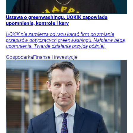
Ustawa o greenwashingu. UOKiK zapowiada
upomnienia, kontrole i kary
UOKiK nie zamierza od razu karać firm po zmianie
przepisów dotyczących greenwashingu. Najpierw będą
upomnienia. Twarde działania przyjdą później.
Gospodarka
Finanse i inwestycje