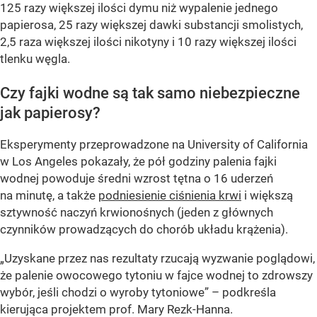
125 razy większej ilości dymu niż wypalenie jednego
papierosa, 25 razy większej dawki substancji smolistych,
2,5 raza większej ilości nikotyny i 10 razy większej ilości
tlenku węgla.
Czy fajki wodne są tak samo niebezpieczne
jak papierosy?
Eksperymenty przeprowadzone na University of California
w Los Angeles pokazały, że pół godziny palenia fajki
wodnej powoduje średni wzrost tętna o 16 uderzeń
na minutę, a także
podniesienie ciśnienia krwi
i większą
sztywność naczyń krwionośnych (jeden z głównych
czynników prowadzących do chorób układu krążenia).
„Uzyskane przez nas rezultaty rzucają wyzwanie poglądowi,
że palenie owocowego tytoniu w fajce wodnej to zdrowszy
wybór, jeśli chodzi o wyroby tytoniowe” – podkreśla
kierująca projektem prof. Mary Rezk-Hanna.