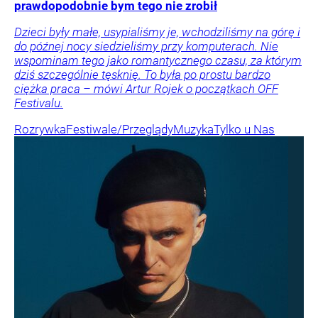
prawdopodobnie bym tego nie zrobił
Dzieci były małe, usypialiśmy je, wchodziliśmy na górę i
do późnej nocy siedzieliśmy przy komputerach. Nie
wspominam tego jako romantycznego czasu, za którym
dziś szczególnie tęsknię. To była po prostu bardzo
ciężka praca – mówi Artur Rojek o początkach OFF
Festivalu.
Rozrywka
Festiwale/Przeglądy
Muzyka
Tylko u Nas