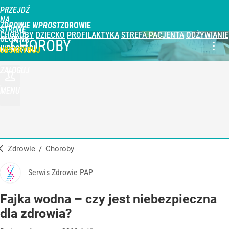
PRZEJDŹ
NA
ZDROWIE WPROST
STRONĘ
CHOROBY
DZIECKO
PROFILAKTYKA
STREFA PACJENTA
ODŻYWIANIE
GŁÓWNĄ
CHOROBY
WPROST.PL
UBSKRYBUJ
ZALOGUJ
MENU
Zdrowie
/
Choroby
Serwis Zdrowie PAP
Fajka wodna – czy jest niebezpieczna
dla zdrowia?