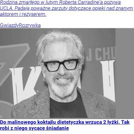
Rodzina zmarłego w lutym Roberta Carradine'a pozywa
UCLA. Padają poważne zarzuty dotyczące opieki nad znanym
aktorem i reżyserem.
Gwiazdy
Rozrywka
Do malinowego koktajlu dietetyczka wrzuca 2 łyżki. Tak
robi z niego sycące śniadanie