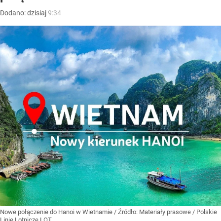
Dodano:
dzisiaj
9:34
Nowe połączenie do Hanoi w Wietnamie
/ Źródło:
Materiały prasowe
/
Polskie
Linie Lotnicze LOT