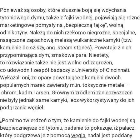
Ponieważ są osoby, które słusznie boją się wdychania
tytoniowego dymu, także z fajki wodnej, pojawiają się różne
marketingowe pomysły na „bezpieczną fajkę”, wolną
od nikotyny. Należą do nich rzekomo niegroźne, specjalne,
nasączone zapachową melasą wulkaniczne kamyki (tzw.
kamienie do sziszy, ang. steam stones). Powstaje z nich
przypominająca dym, smakowa para. Niestety,
to rozwiązanie także nie jest wolne od zagrożeń,
co udowodnił zespół badaczy z University of Cincinnati.
Wykazali oni, że opary powstające z kamieni dwóch
popularnych marek zawierały m.in. toksyczne metale –
chrom, kadm i arsen. Głównym źródłem zanieczyszczeń
nie były jednak same kamyki, lecz wykorzystywany do ich
podgrzania węgiel.
„Pomimo twierdzeń o tym, że kamienie do fajki wodnej są
bezpieczniejsze od tytoniu, badanie to pokazuje, iż palacz,
który podgrzewa je z pomocą
węgla
, nadal jest poddany