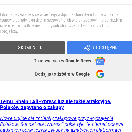
Informacje zawarte w serwisie mają wyłącznie charakter informacyjny i nie
stanowią porady lekarskiej, a stosowanie ich w praktyce powinno za każdym
razem być konsultowane na indywidualnej wizycie lekarskiej z lekarzem
specjalistą.
SKOMENTUJ
UDOSTĘPNIJ
Obserwuj nas
w
Google News
Dodaj jako
źródło w Google
Temu, Shein i AliExpress już nie takie atrakcyjne.
Polaków zapytano o zakupy
Nowe unijne cła zmieniły zakupowe przyzwyczajenia
Polaków. Sondaż dla „Wprost” pokazuje, że niemal połowa
badanych ograniczyła zakupy na azjatyckich platformach.