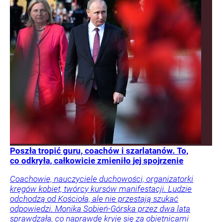
Poszła tropić guru, coachów i szarlatanów. To,
co odkryła, całkowicie zmieniło jej spojrzenie
Coachowie, nauczyciele duchowości, organizatorki
kręgów kobiet, twórcy kursów manifestacji. Ludzie
odchodzą od Kościoła, ale nie przestają szukać
odpowiedzi. Monika Sobień-Górska przez dwa lata
sprawdzała, co naprawdę kryje się za obietnicami