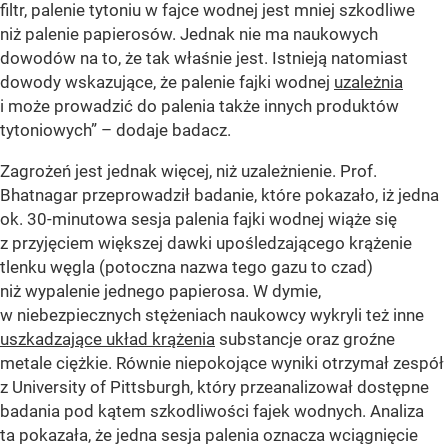
filtr, palenie tytoniu w fajce wodnej jest mniej szkodliwe
niż palenie papierosów. Jednak nie ma naukowych
dowodów na to, że tak właśnie jest. Istnieją natomiast
dowody wskazujące, że palenie fajki wodnej
uzależnia
i może prowadzić do palenia także innych produktów
tytoniowych” – dodaje badacz.
Zagrożeń jest jednak więcej, niż uzależnienie. Prof.
Bhatnagar przeprowadził badanie, które pokazało, iż jedna
ok. 30-minutowa sesja palenia fajki wodnej wiąże się
z przyjęciem większej dawki upośledzającego krążenie
tlenku węgla (potoczna nazwa tego gazu to czad)
niż wypalenie jednego papierosa. W dymie,
w niebezpiecznych stężeniach naukowcy wykryli też inne
uszkadzające układ krążenia
substancje oraz groźne
metale ciężkie. Równie niepokojące wyniki otrzymał zespół
z University of Pittsburgh, który przeanalizował dostępne
badania pod kątem szkodliwości fajek wodnych. Analiza
ta pokazała, że jedna sesja palenia oznacza wciągnięcie