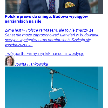
Polskie prawo do śniegu. Budowa wyciągów
narciarskich na siłę
Zima jest w Polsce rarytasem, ale to nie znaczy, ze
Senat nie może zaproponować ułatwień w budowaniu
nowych wyciągów i tras narciarskich. Szykują się
wywłaszczenia.
Twój portfel
Firmy i rynki
Finanse i inwestycje
Jowita
Flankowska