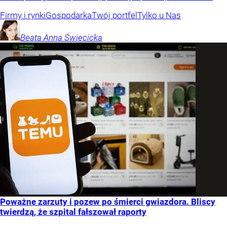
Firmy i rynki
Gospodarka
Twój portfel
Tylko u Nas
Beata Anna
Święcicka
Poważne zarzuty i pozew po śmierci gwiazdora. Bliscy
twierdzą, że szpital fałszował raporty