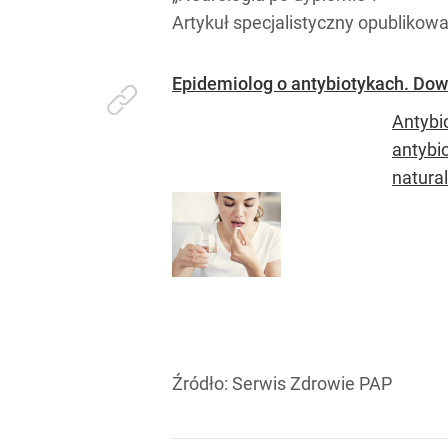
Artykuł specjalistyczny opublikow
Epidemiolog o antybiotykach. Dow
Antybi
antybi
natural
Źródło:
Serwis Zdrowie PAP