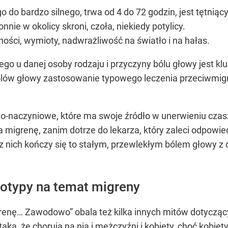
 do bardzo silnego, trwa od 4 do 72 godzin, jest tętniący
nnie w okolicy skroni, czoła, niekiedy potylicy.
ości, wymioty, nadwrażliwość na światło i na hałas.
o u danej osoby rodzaju i przyczyny bólu głowy jest kl
lów głowy zastosowanie typowego leczenia przeciwmigr
o-naczyniowe, które ma swoje źródło w unerwieniu czas
na migrenę, zanim dotrze do lekarza, który zaleci odpowi
z nich kończy się to stałym, przewlekłym bólem głowy z 
eotypy na temat migreny
ę… Zawodowo” obala też kilka innych mitów dotyczącyc
aka, że chorują na nią i mężczyźni i kobiety, choć
kobiet