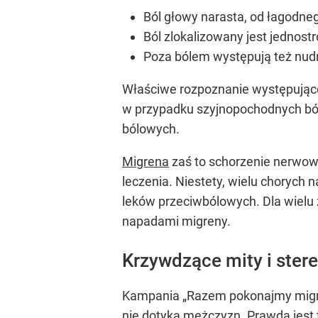
Ból głowy narasta, od łagodnego
Ból zlokalizowany jest jednostro
Poza bólem występują też nudn
Właściwe rozpoznanie występująceg
w przypadku szyjnopochodnych bó
bólowych.
Migrena
zaś to schorzenie nerwow
leczenia. Niestety, wielu chorych 
leków przeciwbólowych. Dla wielu 
napadami migreny.
Krzywdzące mity i ster
Kampania „Razem pokonajmy migren
nie dotyka mężczyzn. Prawda jest t