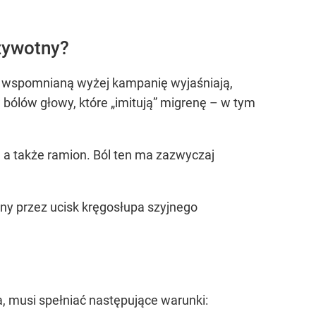
 żywotny?
ie wspomnianą wyżej kampanię wyjaśniają,
w bólów głowy, które „imitują” migrenę – w tym
, a także ramion. Ból ten ma zazwyczaj
ny przez ucisk kręgosłupa szyjnego
a, musi spełniać następujące warunki: