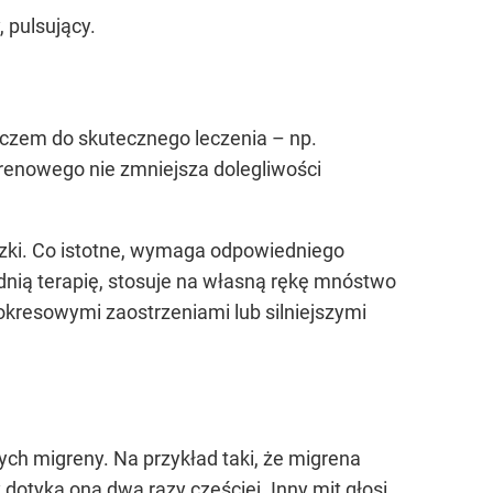
, pulsujący.
uczem do skutecznego leczenia – np.
enowego nie zmniejsza dolegliwości
zki. Co istotne, wymaga odpowiedniego
ednią terapię, stosuje na własną rękę mnóstwo
okresowymi zaostrzeniami lub silniejszymi
h migreny. Na przykład taki, że migrena
y dotyka ona dwa razy częściej
. Inny mit głosi,