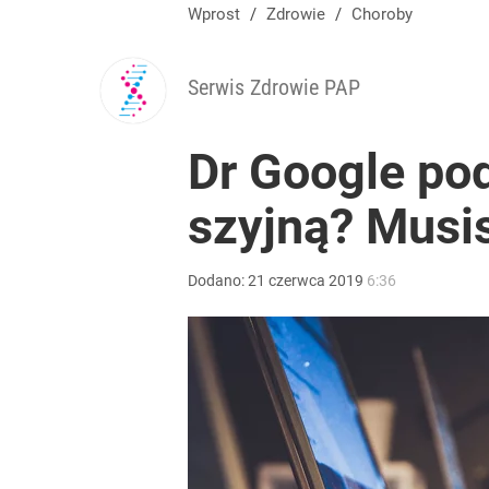
Wprost
/
Zdrowie
/
Choroby
Serwis Zdrowie PAP
Dr Google po
szyjną? Musis
Dodano:
21
czerwca
2019
6:36