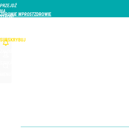
PRZEJDŹ
Udostępnij
1
Skomentuj
NA
ZDROWIE WPROST
STRONĘ
GŁÓWNĄ
CHOROBY
DZIECKO
PROFILAKTYKA
STREFA PACJENTA
ODŻYWIAN
WPROST.PL
SUBSKRYBUJ
ZALOGUJ
SZUKAJ
MENU