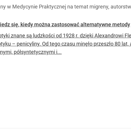
any w Medycynie Praktycznej na temat migreny, autorstwa
iedz się, kiedy można zastosować alternatywne metody
otyki znane są ludzkości od 1928 r. dzięki Alexandrowi F
otyku – penicyliny. Od tego czasu minęło przeszło 80 la
nymi, półsyntetycznymi i...