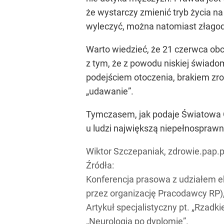
że wystarczy zmienić tryb życia na
wyleczyć, można natomiast złagodz
Warto wiedzieć, że 21 czerwca ob
z tym, że z powodu niskiej świado
podejściem otoczenia, brakiem zroz
„udawanie”.
Tymczasem, jak podaje Światowa Or
u ludzi największą niepełnospraw
Wiktor Szczepaniak, zdrowie.pap.p
Źródła:
Konferencja prasowa z udziałem 
przez organizację Pracodawcy RP),
Artykuł specjalistyczny pt. „Rzadk
„Neurologia po dyplomie”.