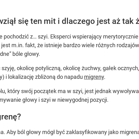
ziął się ten mit i dlaczego jest aż tak
że pochodzić z… szyi. Eksperci wspierający merytoryczn
jest m.in. fakt, że istnieje bardzo wiele różnych rodzajó
dne” bóle głowy.
zyję, okolicę potyliczną, okolicę żuchwy, gałek ocznych
) i lokalizację zbliżoną do napadu
migreny
.
u, który swój początek ma w szyi, jest jednak wywoływa
mywanie głowy i szyi w niewygodnej pozycji.
grenę?
ena. Aby ból głowy mógł być zaklasyfikowany jako migren