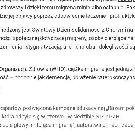
 zdrowszy i dzięki temu migrena minie albo osłabnie. Fak
ić jej objawy poprzez odpowiednie leczenie i profilakty
chodzony jest Światowy Dzień Solidarności z Chorymi na
mości społecznej dotyczącej migreny, osoby cierpiące na
umienia i stygmatyzacją, a ich choroba i dolegliwości s
ganizacja Zdrowia (WHO), ciężka migrena jest jedną z 
ność – podobnie jak demencja, porażenie czterokończy
l
ekspertów poświęcona kampanii edukacyjnej „Razem po
 która odbyła się w czerwcu w siedzibie NIZP-PZH.
ie bóle głowy imitujące migrenę”, autorstwa dr hab. Izab