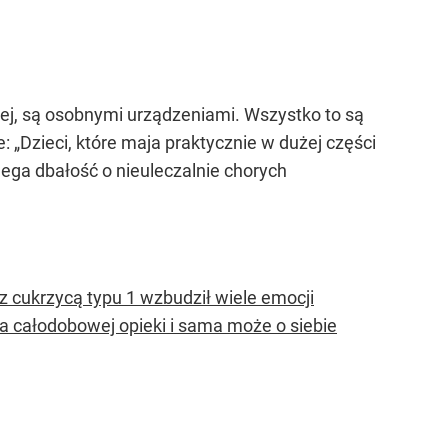
wej, są osobnymi urządzeniami. Wszystko to są
„Dzieci, które maja praktycznie w dużej części
lega dbałość o nieuleczalnie chorych
 z cukrzycą typu 1 wzbudził wiele emocji
a całodobowej opieki i sama może o siebie