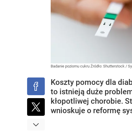
Badanie poziomu cukru
Źródło:
Shutterstock
/
Sy
Koszty pomocy dla dia
to istnieją duże proble
kłopotliwej chorobie. S
wnioskuje o reformę sy