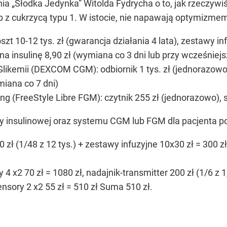
a „Słodka Jedynka” Witolda Fydrycha o to, jak rzeczywi
z cukrzycą typu 1. W istocie, nie napawają optymizmem
zt 10-12 tys. zł (gwarancja działania 4 lata), zestawy i
i na insulinę 8,90 zł (wymiana co 3 dni lub przy wcześniej
ikemii (DEXCOM CGM): odbiornik 1 tys. zł (jednorazowo),
miana co 7 dni)
g (FreeStyle Libre FGM): czytnik 255 zł (jednorazowo), 
 insulinowej oraz systemu CGM lub FGM dla pacjenta po 
ł (1/48 z 12 tys.) + zestawy infuzyjne 10x30 zł = 300 zł 
2 70 zł = 1080 zł, nadajnik-transmitter 200 zł (1/6 z 1
sory 2 x2 55 zł = 510 zł Suma 510 zł.