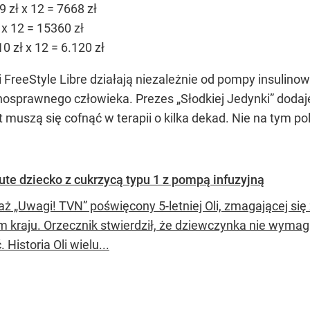
 zł x 12 = 7668 zł
 12 = 15360 zł
 zł x 12 = 6.120 zł
FreeStyle Libre działają niezależnie od pompy insulino
sprawnego człowieka. Prezes „Słodkiej Jedynki” dodaje: 
 muszą się cofnąć w terapii o kilka dekad. Nie na tym po
łute dziecko z cukrzycą typu 1 z pompą infuzyjną
aż „Uwagi! TVN” poświęcony 5-letniej Oli, zmagającej się
m kraju. Orzecznik stwierdził, że dziewczynka nie wymag
 Historia Oli wielu...