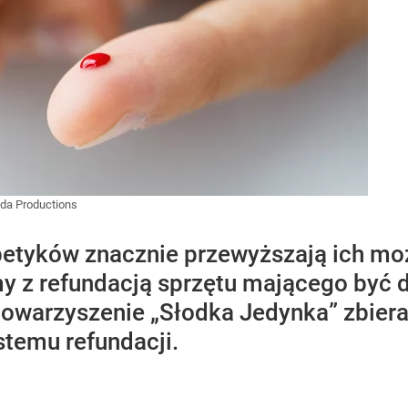
da Productions
betyków znacznie przewyższają ich mo
my z refundacją sprzętu mającego być 
towarzyszenie „Słodka Jedynka” zbiera
stemu refundacji.