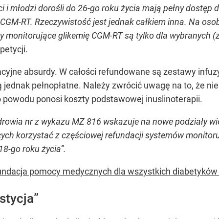
i i młodzi dorośli do 26-go roku życia mają pełny dostęp
CGM-RT. Rzeczywistość jest jednak całkiem inna. Na osob
my monitorujące glikemię CGM-RT są tylko dla wybranych 
petycji.
cyjne absurdy. W całości refundowane są zestawy infuz
ą jednak pełnopłatne. Należy zwrócić uwagę na to, że ni
o powodu ponosi koszty podstawowej inuslinoterapii.
Zdrowia nr z wykazu MZ 816 wskazuje na nowe podziały w
ych korzystać z częściowej refundacji systemów monitoru
8-go roku życia”.
undacja pomocy medycznych dla wszystkich diabetyków 
stycja”