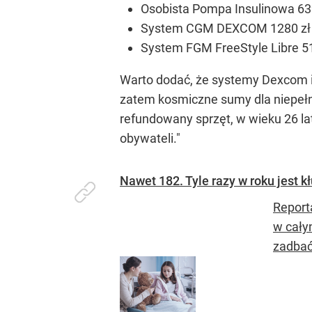
Osobista Pompa Insulinowa 639
System CGM DEXCOM 1280 zł x
System FGM FreeStyle Libre 510
Warto dodać, że systemy Dexcom i 
zatem kosmiczne sumy dla niepełno
refundowany sprzęt, w wieku 26 lat
obywateli."
Nawet 182. Tyle razy w roku jest k
Report
w cały
zadbać.