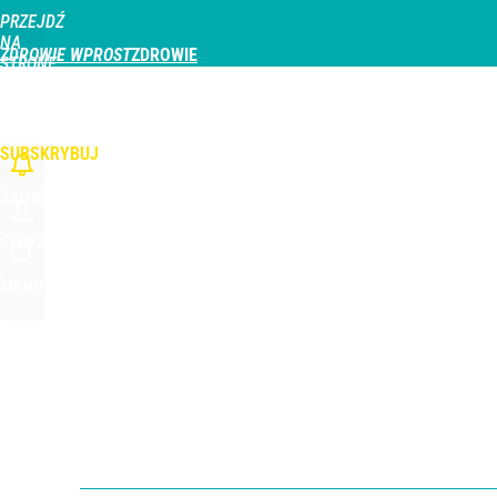
PRZEJDŹ
Udostępnij
1
Skomentuj
NA
ZDROWIE WPROST
STRONĘ
GŁÓWNĄ
CHOROBY
DZIECKO
PROFILAKTYKA
STREFA PACJENTA
ODŻYWIAN
WPROST.PL
SUBSKRYBUJ
ZALOGUJ
SZUKAJ
MENU