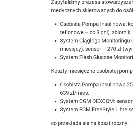
Zapytaliśmy prezesa stowarzyszeni
medycznych skierowanych do osób 
Osobista Pompa Insulinowa: kos
teflonowe – co 3 dni), zbiornik
System Ciągłego Monitoringu Gl
miesięcy), sensor – 270 zł (wy
System Flash Glucose Monitorin
Koszty miesięczne osobistej pompy
Osobista Pompa Insulinowa 250 z
639 zł/mies.
System CGM DEXCOM: sensory 4 x
System FGM FreeStyle Libre sen
co przekłada się na koszt roczny: