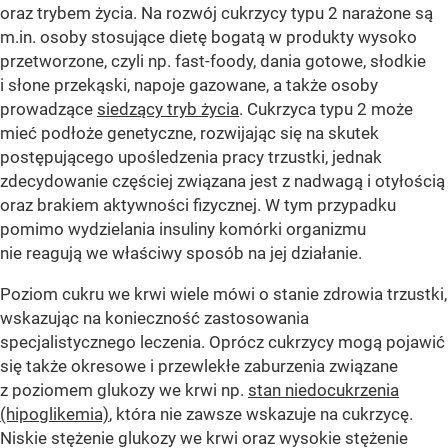
oraz trybem życia. Na rozwój cukrzycy typu 2 narażone są
m.in. osoby stosujące dietę bogatą w produkty wysoko
przetworzone, czyli np. fast-foody, dania gotowe, słodkie
i słone przekąski, napoje gazowane, a także osoby
prowadzące
siedzący tryb życia
. Cukrzyca typu 2 może
mieć podłoże genetyczne, rozwijając się na skutek
postępującego upośledzenia pracy trzustki, jednak
zdecydowanie częściej związana jest z nadwagą i otyłością
oraz brakiem aktywności fizycznej. W tym przypadku
pomimo wydzielania insuliny komórki organizmu
nie reagują we właściwy sposób na jej działanie.
Poziom cukru we krwi wiele mówi o stanie zdrowia trzustki,
wskazując na konieczność zastosowania
specjalistycznego leczenia. Oprócz cukrzycy mogą pojawić
się także okresowe i przewlekłe zaburzenia związane
z poziomem glukozy we krwi np.
stan niedocukrzenia
(hipoglikemia)
, która nie zawsze wskazuje na cukrzycę.
Niskie stężenie glukozy we krwi oraz wysokie stężenie