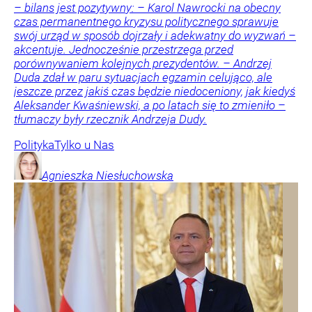
– bilans jest pozytywny: – Karol Nawrocki na obecny
czas permanentnego kryzysu politycznego sprawuje
swój urząd w sposób dojrzały i adekwatny do wyzwań –
akcentuje. Jednocześnie przestrzega przed
porównywaniem kolejnych prezydentów. – Andrzej
Duda zdał w paru sytuacjach egzamin celująco, ale
jeszcze przez jakiś czas będzie niedoceniony, jak kiedyś
Aleksander Kwaśniewski, a po latach się to zmieniło –
tłumaczy były rzecznik Andrzeja Dudy.
Polityka
Tylko u Nas
Agnieszka
Niesłuchowska