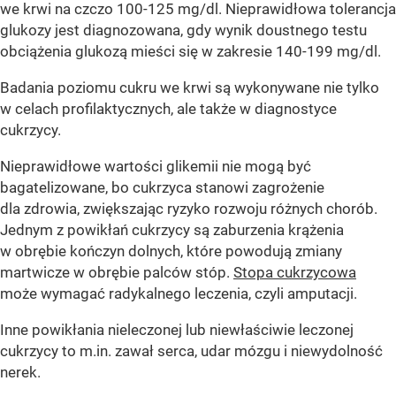
we krwi na czczo 100-125 mg/dl. Nieprawidłowa tolerancja
glukozy jest diagnozowana, gdy wynik doustnego testu
obciążenia glukozą mieści się w zakresie 140-199 mg/dl.
Badania poziomu cukru we krwi są wykonywane nie tylko
w celach profilaktycznych, ale także w diagnostyce
cukrzycy.
Nieprawidłowe wartości glikemii nie mogą być
bagatelizowane, bo cukrzyca stanowi zagrożenie
dla zdrowia, zwiększając ryzyko rozwoju różnych chorób.
Jednym z powikłań cukrzycy są zaburzenia krążenia
w obrębie kończyn dolnych, które powodują zmiany
martwicze w obrębie palców stóp.
Stopa cukrzycowa
może wymagać radykalnego leczenia, czyli amputacji.
Inne powikłania nieleczonej lub niewłaściwie leczonej
cukrzycy to m.in. zawał serca, udar mózgu i niewydolność
nerek.