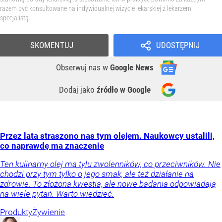
razem być konsultowane na indywidualnej wizycie lekarskiej z lekarzem
specjalistą.
SKOMENTUJ
UDOSTĘPNIJ
Obserwuj nas
w
Google News
Dodaj jako
źródło w Google
Przez lata straszono nas tym olejem. Naukowcy ustalili,
co naprawdę ma znaczenie
Ten kulinarny olej ma tylu zwolenników, co przeciwników. Nie
chodzi przy tym tylko o jego smak, ale też działanie na
zdrowie. To złożona kwestia, ale nowe badania odpowiadają
na wiele pytań. Warto wiedzieć.
Produkty
Żywienie