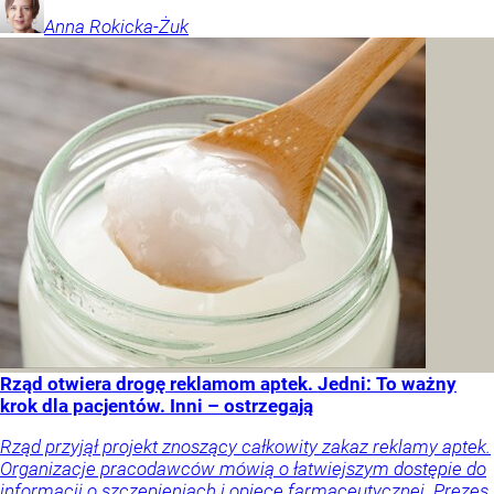
Anna
Rokicka-Żuk
Rząd otwiera drogę reklamom aptek. Jedni: To ważny
krok dla pacjentów. Inni – ostrzegają
Rząd przyjął projekt znoszący całkowity zakaz reklamy aptek.
Organizacje pracodawców mówią o łatwiejszym dostępie do
informacji o szczepieniach i opiece farmaceutycznej. Prezes