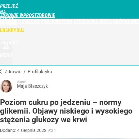
PRZEJDŹ
NA
ZDROWIE WPROST
STRONĘ
CHOROBY
DZIECKO
PROFILAKTYKA
STREFA PACJENTA
ODŻYWIANIE
GŁÓWNĄ
WPROST.PL
UBSKRYBUJ
ZALOGUJ
MENU
Zdrowie
/
Profilaktyka
Autor:
Maja Błaszczyk
Poziom cukru po jedzeniu – normy
glikemii. Objawy niskiego i wysokiego
stężenia glukozy we krwi
Dodano:
4
sierpnia
2022
9:34