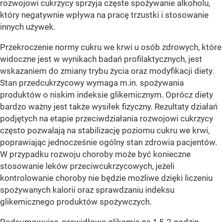
rozwojowi cukrzycy sprzyja częste spożywanie alkoholu,
który negatywnie wpływa na pracę trzustki i stosowanie
innych używek.
Przekroczenie normy cukru we krwi u osób zdrowych, które
widoczne jest w wynikach badań profilaktycznych, jest
wskazaniem do zmiany trybu życia oraz modyfikacji diety.
Stan przedcukrzycowy wymaga m.in. spożywania
produktów o niskim indeksie glikemicznym. Oprócz diety
bardzo ważny jest także wysiłek fizyczny. Rezultaty działań
podjętych na etapie przeciwdziałania rozwojowi cukrzycy
często pozwalają na stabilizację poziomu cukru we krwi,
poprawiając jednocześnie ogólny stan zdrowia pacjentów.
W przypadku rozwoju choroby może być konieczne
stosowanie leków przeciwcukrzycowych, jeżeli
kontrolowanie choroby nie będzie możliwe dzięki liczeniu
spożywanych kalorii oraz sprawdzaniu indeksu
glikemicznego produktów spożywczych.
Podsumowując, prawidłowa glikemia na 1,5-2 godzin