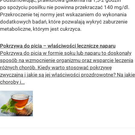
po spożyciu posiłku nie powinna przekraczać 140 mg/dl.
Przekroczenie tej normy jest wskazaniem do wykonania
dodatkowych badań, które pozwalają wykryć zaburzenie
metaboliczne, którym jest cukrzyca.
Pokrzywa do picia – właściwości lecznicze naparu
Pokrzywa do picia w formie soku lub naparu to doskonały
sposób na wzmocnienie organizmu oraz wsparcie leczenia
różnych chorób. Kiedy warto stosować pokrzywę
zwyczajną i jakie są jej właściwości prozdrowotne? Na jakie
choroby i...