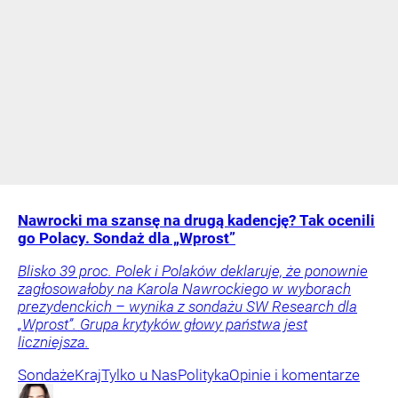
Nawrocki ma szansę na drugą kadencję? Tak ocenili
go Polacy. Sondaż dla „Wprost”
Blisko 39 proc. Polek i Polaków deklaruje, że ponownie
zagłosowałoby na Karola Nawrockiego w wyborach
prezydenckich – wynika z sondażu SW Research dla
„Wprost”. Grupa krytyków głowy państwa jest
liczniejsza.
Sondaże
Kraj
Tylko u Nas
Polityka
Opinie i komentarze