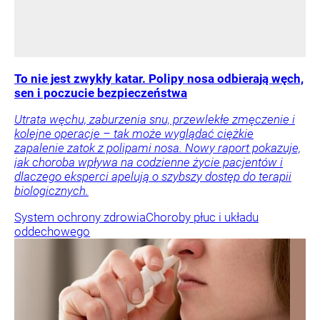
To nie jest zwykły katar. Polipy nosa odbierają węch,
sen i poczucie bezpieczeństwa
Utrata węchu, zaburzenia snu, przewlekłe zmęczenie i
kolejne operacje – tak może wyglądać ciężkie
zapalenie zatok z polipami nosa. Nowy raport pokazuje,
jak choroba wpływa na codzienne życie pacjentów i
dlaczego eksperci apelują o szybszy dostęp do terapii
biologicznych.
System ochrony zdrowia
Choroby płuc i układu
oddechowego