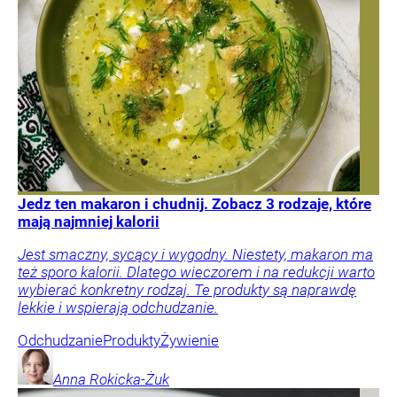
Jedz ten makaron i chudnij. Zobacz 3 rodzaje, które
mają najmniej kalorii
Jest smaczny, sycący i wygodny. Niestety, makaron ma
też sporo kalorii. Dlatego wieczorem i na redukcji warto
wybierać konkretny rodzaj. Te produkty są naprawdę
lekkie i wspierają odchudzanie.
Odchudzanie
Produkty
Żywienie
Anna
Rokicka-Żuk