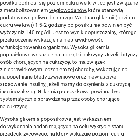
posiłku podnosi się poziom cukru we krwi, co jest związane
z metabolizowaniem
węglowodanów
, które stanowią
podstawowe paliwo dla mózgu. Wartość glikemii (poziom
cukru we krwi) 1,5-2 godziny po posiłku nie powinien być
wyższy niż 140 mg/dl. Jest to wynik dopuszczalny, którego
przekroczenie wskazuje na nieprawidłowości
w funkcjonowaniu organizmu. Wysoka glikemia
poposiłkowa wskazuje na początki cukrzycy. Jeżeli dotyczy
osób chorujących na cukrzycę, to ma związek
z nieprawidłowym leczeniem tej choroby, wskazując np.
na popełniane błędy żywieniowe oraz niewłaściwe
stosowanie insuliny, jeżeli mamy do czynienia z cukrzycą
insulinozależną. Glikemia poposiłkowa powinna być
systematycznie sprawdzana przez osoby chorujące
na cukrzycę!
Wysoka glikemia poposiłkowa jest wskazaniem
do wykonania badań mających na celu wykrycie stanu
przedcukrzycowego, na który wskazuje poziom cukru