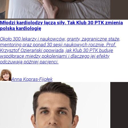
Młodzi kardiolodzy łączą siły. Tak Klub 30 PTK zmienia
polską kardiologię
Około 300 lekarzy i naukowców, granty, zagraniczne staże,
mentoring oraz ponad 30 sesji naukowych rocznie. Prof.
Krzysztof Ozierański opowiada, jak Klub 30 PTK buduje
współpracę między pokoleniami i dlaczego jej efekty
odczuwają później pacjenci.
Anna
Kopras-Fijołek