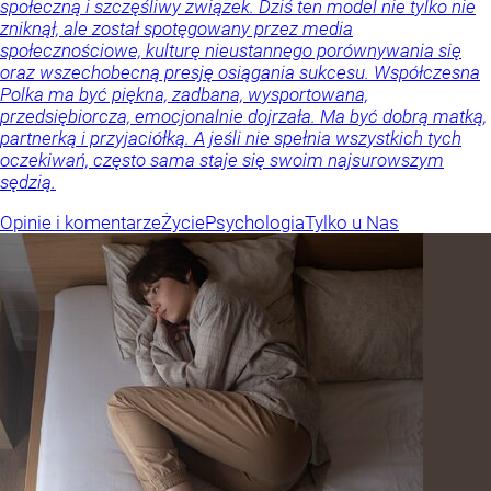
społeczną i szczęśliwy związek. Dziś ten model nie tylko nie
zniknął, ale został spotęgowany przez media
społecznościowe, kulturę nieustannego porównywania się
oraz wszechobecną presję osiągania sukcesu. Współczesna
Polka ma być piękna, zadbana, wysportowana,
przedsiębiorcza, emocjonalnie dojrzała. Ma być dobrą matką,
partnerką i przyjaciółką. A jeśli nie spełnia wszystkich tych
oczekiwań, często sama staje się swoim najsurowszym
sędzią.
Opinie i komentarze
Życie
Psychologia
Tylko u Nas