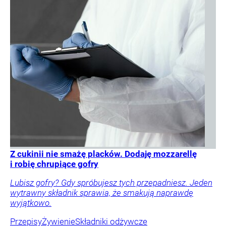
Z cukinii nie smażę placków. Dodaję mozzarellę
i robię chrupiące gofry
Lubisz gofry? Gdy spróbujesz tych przepadniesz. Jeden
wytrawny składnik sprawia, że smakują naprawdę
wyjątkowo.
Przepisy
Żywienie
Składniki odżywcze