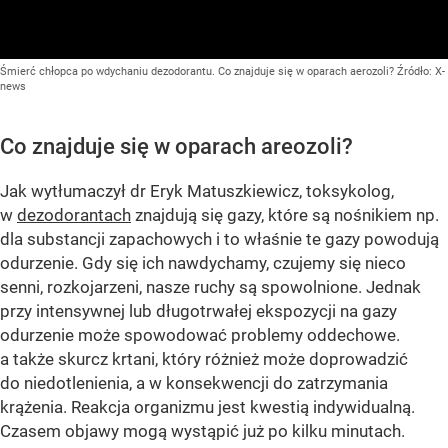
Śmierć chłopca po wdychaniu dezodorantu. Co znajduje się w oparach aerozoli?
Źródło:
X-
news
Co znajduje się w oparach areozoli?
Jak wytłumaczył dr Eryk Matuszkiewicz, toksykolog,
w
dezodorantach
znajdują się gazy, które są nośnikiem np.
dla substancji zapachowych i to właśnie te gazy powodują
odurzenie. Gdy się ich nawdychamy, czujemy się nieco
senni, rozkojarzeni, nasze ruchy są spowolnione. Jednak
przy intensywnej lub długotrwałej ekspozycji na gazy
odurzenie może spowodować problemy oddechowe.
a także skurcz krtani, który różnież może doprowadzić
do niedotlenienia, a w konsekwencji do zatrzymania
krążenia. Reakcja organizmu jest kwestią indywidualną.
Czasem objawy mogą wystąpić już po kilku minutach.