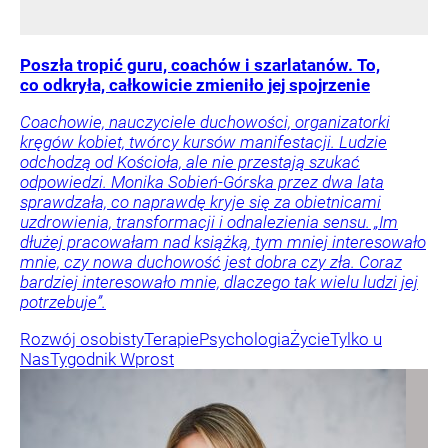
Poszła tropić guru, coachów i szarlatanów. To,
co odkryła, całkowicie zmieniło jej spojrzenie
Coachowie, nauczyciele duchowości, organizatorki
kręgów kobiet, twórcy kursów manifestacji. Ludzie
odchodzą od Kościoła, ale nie przestają szukać
odpowiedzi. Monika Sobień-Górska przez dwa lata
sprawdzała, co naprawdę kryje się za obietnicami
uzdrowienia, transformacji i odnalezienia sensu. „Im
dłużej pracowałam nad książką, tym mniej interesowało
mnie, czy nowa duchowość jest dobra czy zła. Coraz
bardziej interesowało mnie, dlaczego tak wielu ludzi jej
potrzebuje”.
Rozwój osobisty
Terapie
Psychologia
Życie
Tylko u
Nas
Tygodnik Wprost