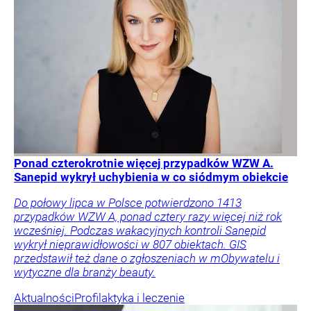
Ponad czterokrotnie więcej przypadków WZW A.
Sanepid wykrył uchybienia w co siódmym obiekcie
Do połowy lipca w Polsce potwierdzono 1413
przypadków WZW A, ponad cztery razy więcej niż rok
wcześniej. Podczas wakacyjnych kontroli Sanepid
wykrył nieprawidłowości w 807 obiektach. GIS
przedstawił też dane o zgłoszeniach w mObywatelu i
wytyczne dla branży beauty.
Aktualności
Profilaktyka i leczenie