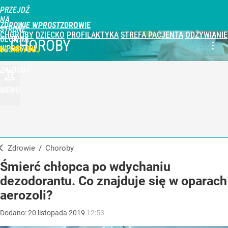
PRZEJDŹ
NA
ZDROWIE WPROST
STRONĘ
CHOROBY
DZIECKO
PROFILAKTYKA
STREFA PACJENTA
ODŻYWIANIE
GŁÓWNĄ
CHOROBY
WPROST.PL
UBSKRYBUJ
ZALOGUJ
MENU
Zdrowie
/
Choroby
Śmierć chłopca po wdychaniu
dezodorantu. Co znajduje się w oparach
aerozoli?
Dodano:
20
listopada
2019
12:53