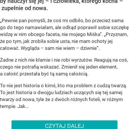
by nauczył się jej – i człowieka, którego kocha –
zupełnie od nowa.
„Pewnie pan pomyśli, że coś mi odbiło, bo przecież sama
go do tego namawiałam, ale odkąd poprawił sobie szczękę
widzę w nim obcego faceta, nie mojego Miśka”. „Przyznam,
że po tym, jak zrobiła sobie usta, nie mam ochoty jej
całować. Wygląda – sam nie wiem – dziwnie”.
Żadne z nich nie kłamie i nie robi wyrzutów. Reagują na coś,
czego nie potrafią wskazać. Zmienił się jeden element,
a całość przestała być tą samą całością.
To nie jest historia o kimś, kto ma problem z cudzą twarzą.
To jest historia o dwojgu ludziach uczących się tej samej
twarzy od nowa, tyle że z dwóch różnych foteli, w różnym
tempie. Jak...
CZYTAJ DALEJ