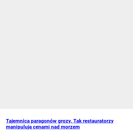
Tajemnica paragonów grozy. Tak restauratorzy
manipulują cenami nad morzem