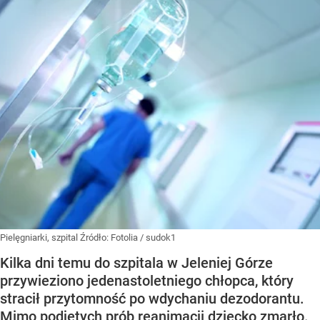
Pielęgniarki, szpital
Źródło:
Fotolia
/
sudok1
Kilka dni temu do szpitala w Jeleniej Górze
przywieziono jedenastoletniego chłopca, który
stracił przytomność po wdychaniu dezodorantu.
Mimo podjętych prób reanimacji dziecko zmarło.