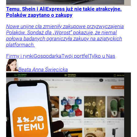
Temu, Shein i AliExpress już nie takie atrakcyjne.
Polaków zapytano o zakupy
Nowe unijne cła zmieniły zakupowe przyzwyczajenia
Polaków. Sondaż dla „Wprost” pokazuje, że niemal
połowa badanych ograniczyła zakupy na azjatyckich
platformach.
Firmy i rynki
Gospodarka
Twój portfel
Tylko u Nas
Beata Anna
Święcicka