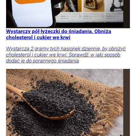
Wystarczy pół łyżeczki do śniadania. Obniża
cholesterol i cukier we krwi
Wystarczą 2 gramy tych nasionek dziennie, by obniżyć
cholesterol i cukier we krwi. Sprawdź, w jaki sposób
dodać je do porannego śniadania