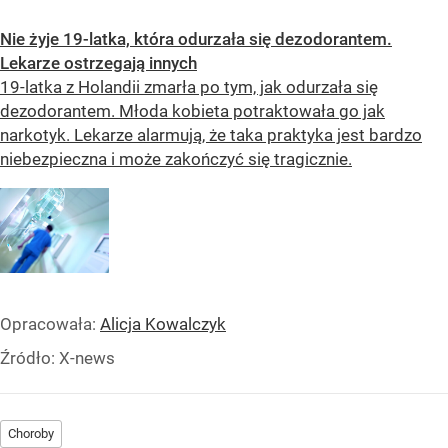
Nie żyje 19-latka, która odurzała się dezodorantem.
Lekarze ostrzegają innych
19-latka z Holandii zmarła po tym, jak odurzała się
dezodorantem. Młoda kobieta potraktowała go jak
narkotyk. Lekarze alarmują, że taka praktyka jest bardzo
niebezpieczna i może zakończyć się tragicznie.
Opracowała:
Alicja Kowalczyk
Źródło:
X-news
Choroby