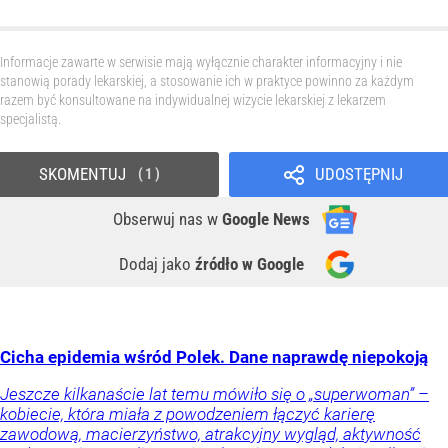
Informacje zawarte w serwisie mają wyłącznie charakter informacyjny i nie
stanowią porady lekarskiej, a stosowanie ich w praktyce powinno za każdym
razem być konsultowane na indywidualnej wizycie lekarskiej z lekarzem
specjalistą.
SKOMENTUJ
UDOSTĘPNIJ
1
Obserwuj nas
w
Google News
Dodaj jako
źródło w Google
Cicha epidemia wśród Polek. Dane naprawdę niepokoją
Jeszcze kilkanaście lat temu mówiło się o „superwoman” –
kobiecie, która miała z powodzeniem łączyć karierę
zawodową, macierzyństwo, atrakcyjny wygląd, aktywność