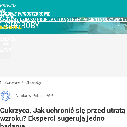
PRZEJDŹ
NA
ZDROWIE WPROST
STRONĘ
CHOROBY
DZIECKO
PROFILAKTYKA
STREFA PACJENTA
ODŻYWIANIE
GŁÓWNĄ
CHOROBY
WPROST.PL
UBSKRYBUJ
ZALOGUJ
MENU
Zdrowie
/
Choroby
Nauka w Polsce PAP
Cukrzyca. Jak uchronić się przed utratą
wzroku? Eksperci sugerują jedno
badanie