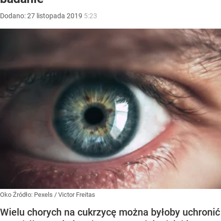
Dodano:
27
listopada
2019
5:23
Oko
Źródło:
Pexels
/
Victor Freitas
Wielu chorych na cukrzycę można byłoby uchronić