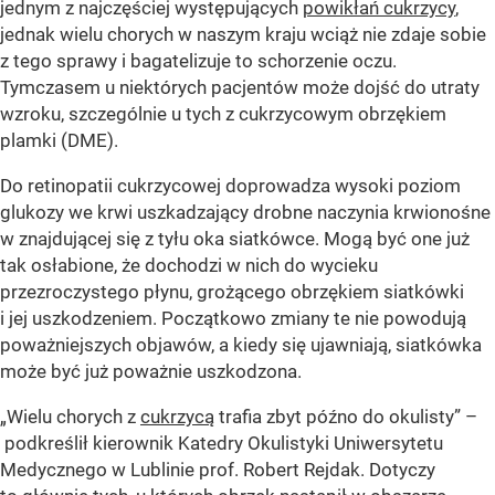
jednym z najczęściej występujących
powikłań cukrzycy
,
jednak wielu chorych w naszym kraju wciąż nie zdaje sobie
z tego sprawy i bagatelizuje to schorzenie oczu.
Tymczasem u niektórych pacjentów może dojść do utraty
wzroku, szczególnie u tych z cukrzycowym obrzękiem
plamki (DME).
Do retinopatii cukrzycowej doprowadza wysoki poziom
glukozy we krwi uszkadzający drobne naczynia krwionośne
w znajdującej się z tyłu oka siatkówce. Mogą być one już
tak osłabione, że dochodzi w nich do wycieku
przezroczystego płynu, grożącego obrzękiem siatkówki
i jej uszkodzeniem. Początkowo zmiany te nie powodują
poważniejszych objawów, a kiedy się ujawniają, siatkówka
może być już poważnie uszkodzona.
„Wielu chorych z
cukrzycą
trafia zbyt późno do okulisty” –
podkreślił kierownik Katedry Okulistyki Uniwersytetu
Medycznego w Lublinie prof. Robert Rejdak. Dotyczy