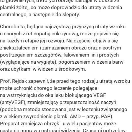
to głównie tych, u których obrzęk nastąpił w obszarze
plamki żółtej, co może doprowadzić do utraty widzenia
centralnego, a następnie do ślepoty.
Choroba ta, będąca najczęstszą przyczyną utraty wzroku
u chorych z retinopatią cukrzycową, może pojawić się
na każdym etapie jej rozwoju. Najczęściej objawia się
zniekształceniem i zamazaniem obrazu oraz nieostrym
postrzeganiem szczegółów, falowaniem linii prostych
(wyglądające na wygięte), pogorszeniem widzenia barw
oraz ubytkami w widzeniu środkowym.
Prof. Rejdak zapewnił, że przed tego rodzaju utratą wzroku
może uchronić chorego leczenie polegające
na wstrzyknięciu do oka leku blokującego VEGF
(antyVEGF), zmniejszający przepuszczalność naczyń
(podobna metoda stosowana jest w leczeniu związanego
z wiekiem zwyrodnienie plamki AMD – przyp. PAP).
Preparat zmniejsza obrzęk i u wielu pacjentów może
nastąpić poprawa ostrości widzenia. Czasami potrzebny