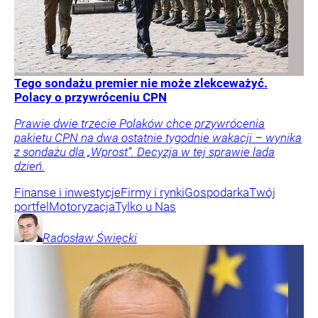
Tego sondażu premier nie może zlekceważyć.
Polacy o przywróceniu CPN
Prawie dwie trzecie Polaków chce przywrócenia
pakietu CPN na dwa ostatnie tygodnie wakacji – wynika
z sondażu dla „Wprost”. Decyzja w tej sprawie lada
dzień.
Finanse i inwestycje
Firmy i rynki
Gospodarka
Twój
portfel
Motoryzacja
Tylko u Nas
Radosław
Święcki