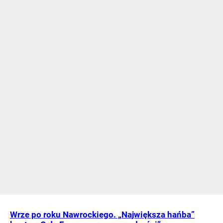
Wrze po roku Nawrockiego. „Największa hańba”