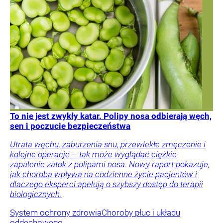
To nie jest zwykły katar. Polipy nosa odbierają węch,
sen i poczucie bezpieczeństwa
Utrata węchu, zaburzenia snu, przewlekłe zmęczenie i
kolejne operacje – tak może wyglądać ciężkie
zapalenie zatok z polipami nosa. Nowy raport pokazuje,
jak choroba wpływa na codzienne życie pacjentów i
dlaczego eksperci apelują o szybszy dostęp do terapii
biologicznych.
System ochrony zdrowia
Choroby płuc i układu
oddechowego