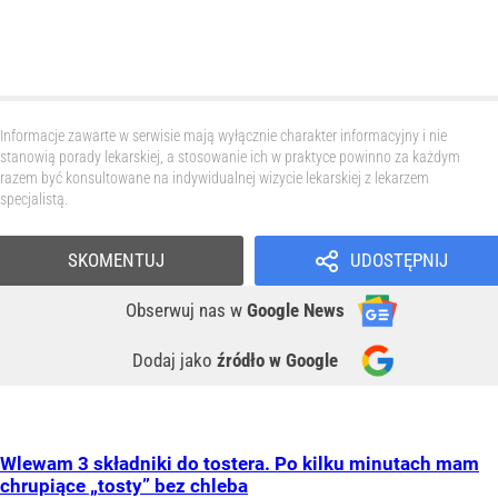
Informacje zawarte w serwisie mają wyłącznie charakter informacyjny i nie
stanowią porady lekarskiej, a stosowanie ich w praktyce powinno za każdym
razem być konsultowane na indywidualnej wizycie lekarskiej z lekarzem
specjalistą.
SKOMENTUJ
UDOSTĘPNIJ
Obserwuj nas
w
Google News
Dodaj jako
źródło w Google
Wlewam 3 składniki do tostera. Po kilku minutach mam
chrupiące „tosty” bez chleba