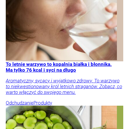
To letnie warzywo to kopalnia białka i błonnika.
Ma tylko 76 kcal i syci na długo
Aromatyczny, sycący i wyjątkowo zdrowy. To warzywo
to niekwestionowany król letnich straganów. Zobacz, co
warto włączyć do swojego menu.
Odchudzanie
Produkty