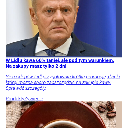
W Lidlu kawa 60% taniej, ale pod tym warunkiem.
Na zakupy masz tylko 2 dni
Sieć sklepów Lidl przygotowała krótką promocję, dzięki
której można sporo zaoszczędzić na zakupie kawy.
Sprawdź szczegóły.
Produkty
Żywienie