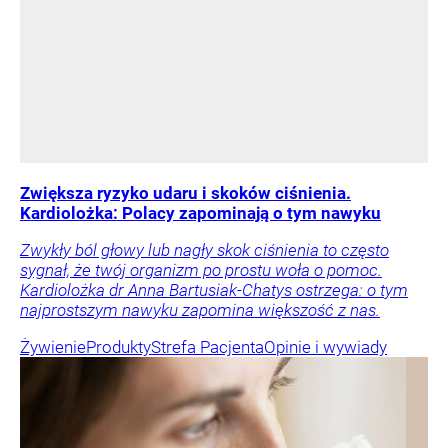
Zwiększa ryzyko udaru i skoków ciśnienia.
Kardiolożka: Polacy zapominają o tym nawyku
Zwykły ból głowy lub nagły skok ciśnienia to często
sygnał, że twój organizm po prostu woła o pomoc.
Kardiolożka dr Anna Bartusiak-Chatys ostrzega: o tym
najprostszym nawyku zapomina większość z nas.
Żywienie
Produkty
Strefa Pacjenta
Opinie i wywiady