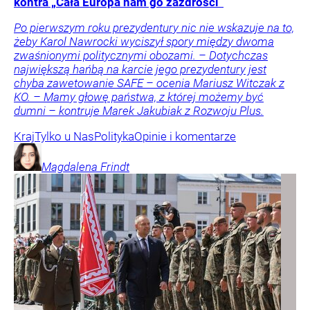
kontra „Cała Europa nam go zazdrości”
Po pierwszym roku prezydentury nic nie wskazuje na to,
żeby Karol Nawrocki wyciszył spory między dwoma
zwaśnionymi politycznymi obozami. – Dotychczas
największą hańbą na karcie jego prezydentury jest
chyba zawetowanie SAFE – ocenia Mariusz Witczak z
KO. – Mamy głowę państwa, z której możemy być
dumni – kontruje Marek Jakubiak z Rozwoju Plus.
Kraj
Tylko u Nas
Polityka
Opinie i komentarze
Magdalena
Frindt