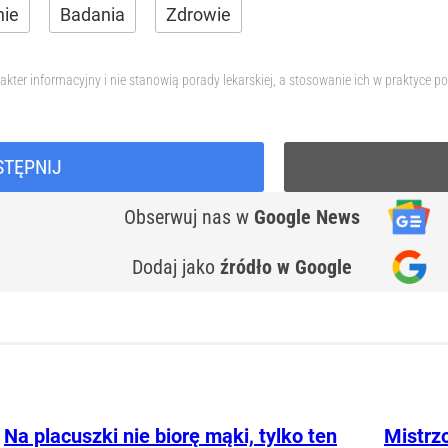
nie
Badania
Zdrowie
akter informacyjny i nie stanowią porady lekarskiej, a stosowanie ich w praktyce
STĘPNIJ
Obserwuj nas
w
Google News
Dodaj jako
źródło w Google
Na placuszki nie biorę mąki, tylko ten
Mistrz