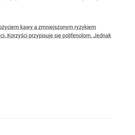
ożyciem kawy a zmniejszonym ryzykiem
i. Korzyści przypisuje się polifenolom. Jednak