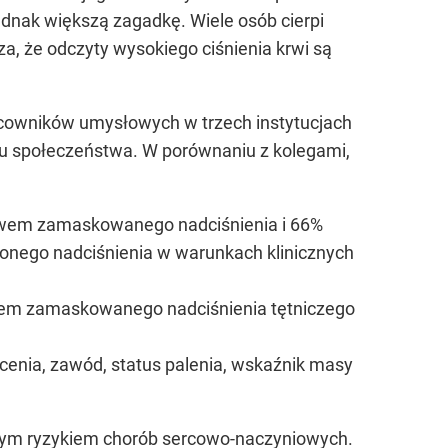
 jednak większą zagadkę. Wiele osób cierpi
że ​​odczyty wysokiego ciśnienia krwi są
cowników umysłowych w trzech instytucjach
łu społeczeństwa. W porównaniu z kolegami,
stwem zamaskowanego nadciśnienia i 66%
nego nadciśnienia w warunkach klinicznych
wem zamaskowanego nadciśnienia tętniczego
łcenia, zawód, status palenia, wskaźnik masy
szym ryzykiem chorób sercowo-naczyniowych.