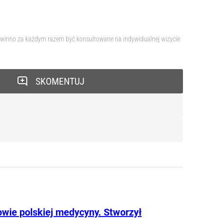
 powinno za każdym razem być konsultowane na indywidualnej wizycie
SKOMENTUJ
owie polskiej medycyny. Stworzył