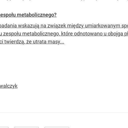
zespołu metabolicznego?
adania wskazują na związek między umiarkowanym sp
u zespołu metabolicznego, które odnotowano u obojga płc
i twierdzą, że utrata masy...
owalczyk