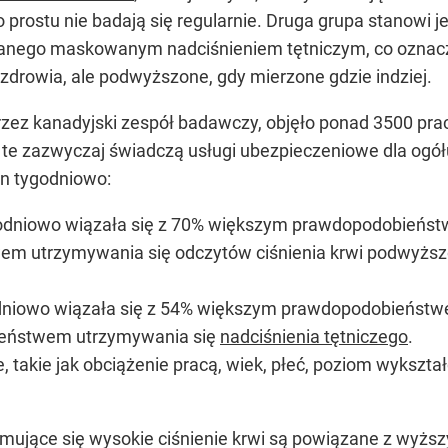
po prostu nie badają się regularnie. Druga grupa stanowi
anego maskowanym nadciśnieniem tętniczym, co oznacza, 
zdrowia, ale podwyższone, gdy mierzone gdzie indziej.
ez kanadyjski zespół badawczy, objęło ponad 3500 pra
e te zazwyczaj świadczą usługi ubezpieczeniowe dla ogó
in tygodniowo:
ygodniowo wiązała się z 70% większym prawdopodobień
 utrzymywania się odczytów ciśnienia krwi podwyższo
odniowo wiązała się z 54% większym prawdopodobieńst
ieństwem utrzymywania się
nadciśnienia tętniczego
.
 takie jak obciążenie pracą, wiek, płeć, poziom wykszta
mujące się wysokie ciśnienie krwi są powiązane z wyż