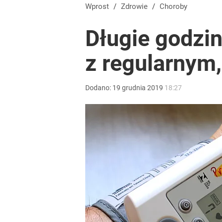
Startej cukinii nie wrzucam od razu do masy. Dzię
Wprost
/
Zdrowie
/
Choroby
Długie godzi
dodaj
z regularnym,
Większość Polaków wybiera kurczaka. Dietetycy cz
Dodano:
19
grudnia
2019
18:27
dodaj
Cicha epidemia wśród Polek. Dane naprawdę niep
dodaj