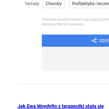
Choroby
Profilaktyka i lecze
Informacje zawarte w serwisie mają wyłącznie char
lekarskiej z lekarzem specjalistą.
UDO
Jak Ewa Woydyłło z terapeutki stała się