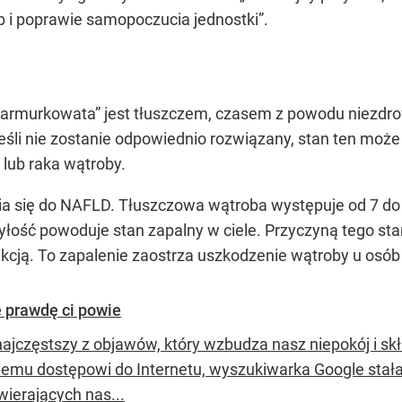
b i poprawie samopoczucia jednostki”.
armurkowata” jest tłuszczem, czasem z powodu niezdro
śli nie zostanie odpowiednio rozwiązany, stan ten może
lub raka wątroby.
a się do NAFLD. Tłuszczowa wątroba występuje od 7 do 1
tyłość powoduje stan zapalny w ciele. Przyczyną tego st
fekcją. To zapalenie zaostrza uszkodzenie wątroby u osó
e prawdę ci powie
 najczęstszy z objawów, który wzbudza nasz niepokój i s
iemu dostępowi do Internetu, wyszukiwarka Google stała
wierających nas...