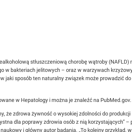
niealkoholową stłuszczeniową chorobę wątroby (NAFLD)
 w bakteriach jelitowych – oraz w warzywach krzyżowych,
m, w jaki sposób ten naturalny związek może prowadzić d
owane w Hepatology i można je znaleźć na PubMed.gov.
, że zdrowa żywność o wysokiej zdolności do produkcji
zystna dla poprawy zdrowia osób z nią korzystających” 
 naukowy i główny autor badania. „To kolejny przykład,