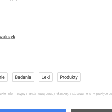
owalczyk
nie
Badania
Leki
Produkty
akter informacyjny i nie stanowią porady lekarskiej, a stosowanie ich w praktyce