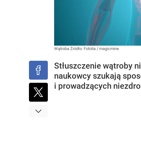
Wątroba
Źródło:
Fotolia
/
magicmine
Stłuszczenie wątroby n
naukowcy szukają sposo
i prowadzących niezdro