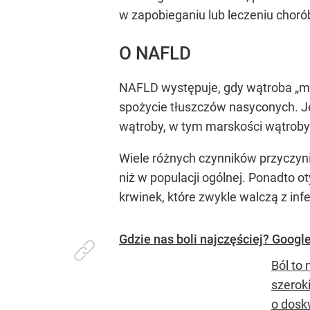
w zapobieganiu lub leczeniu choró
O NAFLD
NAFLD występuje, gdy wątroba „m
spożycie tłuszczów nasyconych. Je
wątroby, w tym marskości wątroby 
Wiele różnych czynników przyczyni
niż w populacji ogólnej. Ponadto o
krwinek, które zwykle walczą z in
Gdzie nas boli najczęściej? Googl
Ból to
szerok
o dosk