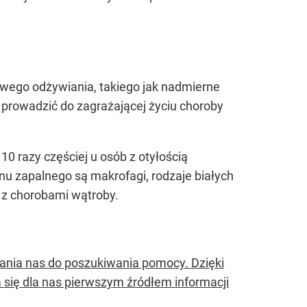
wego odżywiania, takiego jak nadmierne
 prowadzić do zagrażającej życiu choroby
0 razy częściej u osób z otyłością
anu zapalnego są makrofagi, rodzaje białych
b z chorobami wątroby.
kłania nas do poszukiwania pomocy. Dzięki
 się dla nas pierwszym źródłem informacji