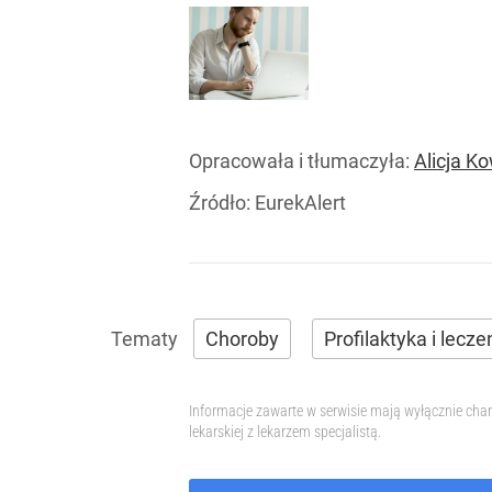
Opracowała i tłumaczyła:
Alicja K
Źródło:
EurekAlert
Choroby
Profilaktyka i lecze
Informacje zawarte w serwisie mają wyłącznie char
lekarskiej z lekarzem specjalistą.