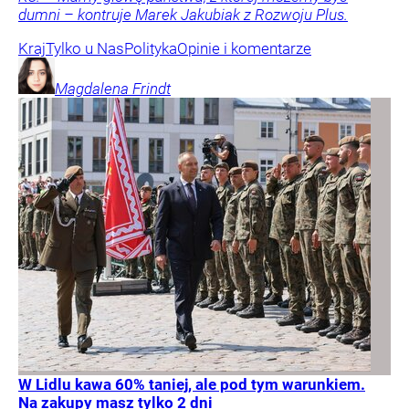
dumni – kontruje Marek Jakubiak z Rozwoju Plus.
Kraj
Tylko u Nas
Polityka
Opinie i komentarze
Magdalena
Frindt
W Lidlu kawa 60% taniej, ale pod tym warunkiem.
Na zakupy masz tylko 2 dni