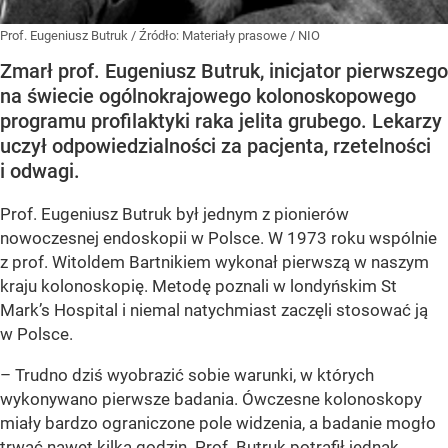
Prof. Eugeniusz Butruk
/ Źródło:
Materiały prasowe
/
NIO
Zmarł prof. Eugeniusz Butruk, inicjator pierwszego
na świecie ogólnokrajowego kolonoskopowego
programu profilaktyki raka jelita grubego. Lekarzy
uczył odpowiedzialności za pacjenta, rzetelności
i odwagi.
Prof. Eugeniusz Butruk był jednym z pionierów
nowoczesnej endoskopii w Polsce. W 1973 roku wspólnie
z prof. Witoldem Bartnikiem wykonał pierwszą w naszym
kraju kolonoskopię. Metodę poznali w londyńskim St
Mark’s Hospital i niemal natychmiast zaczęli stosować ją
w Polsce.
– Trudno dziś wyobrazić sobie warunki, w których
wykonywano pierwsze badania. Ówczesne kolonoskopy
miały bardzo ograniczone pole widzenia, a badanie mogło
trwać nawet kilka godzin. Prof. Butruk potrafił jednak