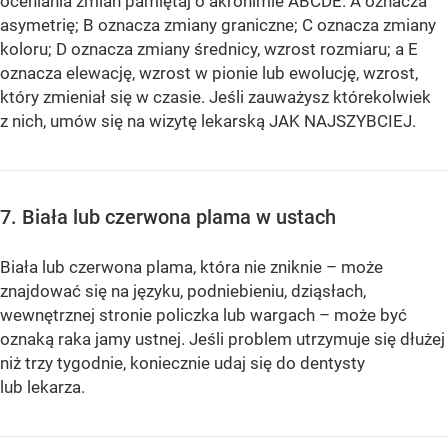
oceniania zmian pamiętaj o akronimie ABCDE. A oznacza
asymetrię; B oznacza zmiany graniczne; C oznacza zmiany
koloru; D oznacza zmiany średnicy, wzrost rozmiaru; a E
oznacza elewację, wzrost w pionie lub ewolucję, wzrost,
który zmieniał się w czasie. Jeśli zauważysz którekolwiek
z nich, umów się na wizytę lekarską JAK NAJSZYBCIEJ.
7. Biała lub czerwona plama w ustach
Biała lub czerwona plama, która nie zniknie – może
znajdować się na języku, podniebieniu, dziąsłach,
wewnętrznej stronie policzka lub wargach – może być
oznaką raka jamy ustnej. Jeśli problem utrzymuje się dłużej
niż trzy tygodnie, koniecznie udaj się do dentysty
lub lekarza.