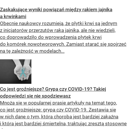
Zaskakujące wyniki powiązań między rakiem jajnika
a krwinkami
Obecnie naukowcy rozumieją, że płytki krwi są jednym
z inicjatorów przerzutów raka jajnika, ale nie wiedzieli,
co doprowadziło do wprowadzenia płytek krwi
do komórek nowotworowych. Zamiast starać się spojrzeć
na tę zależność w modelach...
Co jest groźniejsze? Grypa czy COVID-19? Takiej
odpowiedzi się nie spodziewasz
Mnożą się w popularnej prasie artykuły na temat tego,
co jest groźniejsze: grypa czy COVID-19. Zestawia się
w nich dane o tym, która choroba jest bardziej zakaźna
i która jest bardziej śmiertelna, traktując zresztą stosowne