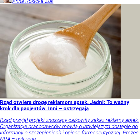
Anna
Rokicka-Żuk
Rząd otwiera drogę reklamom aptek. Jedni: To ważny
krok dla pacjentów. Inni – ostrzegają
Rząd przyjął projekt znoszący całkowity zakaz reklamy aptek.
Organizacje pracodawców mówią o łatwiejszym dostępie do
informacji o szczepieniach i opiece farmaceutycznej. Prezes
NRA – ostrzega.