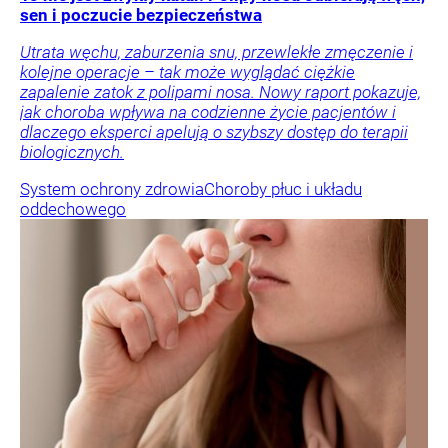
sen i poczucie bezpieczeństwa
Utrata węchu, zaburzenia snu, przewlekłe zmęczenie i
kolejne operacje – tak może wyglądać ciężkie
zapalenie zatok z polipami nosa. Nowy raport pokazuje,
jak choroba wpływa na codzienne życie pacjentów i
dlaczego eksperci apelują o szybszy dostęp do terapii
biologicznych.
System ochrony zdrowia
Choroby płuc i układu
oddechowego