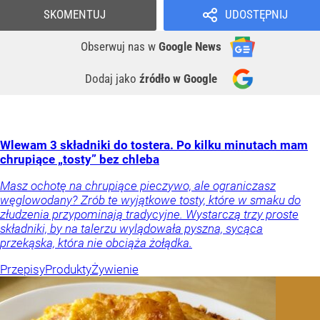
SKOMENTUJ
UDOSTĘPNIJ
Obserwuj nas
w
Google News
Dodaj jako
źródło w Google
Wlewam 3 składniki do tostera. Po kilku minutach mam
chrupiące „tosty” bez chleba
Masz ochotę na chrupiące pieczywo, ale ograniczasz
węglowodany? Zrób te wyjątkowe tosty, które w smaku do
złudzenia przypominają tradycyjne. Wystarczą trzy proste
składniki, by na talerzu wylądowała pyszna, sycąca
przekąska, która nie obciąża żołądka.
Przepisy
Produkty
Żywienie