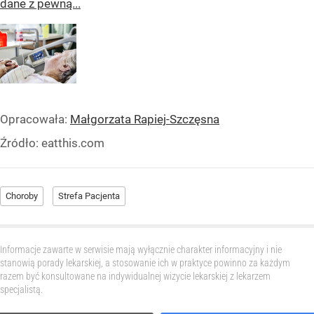
dane z pewną...
Opracowała:
Małgorzata Rapiej-Szczęsna
Źródło:
eatthis.com
Choroby
Strefa Pacjenta
Informacje zawarte w serwisie mają wyłącznie charakter informacyjny i nie
stanowią porady lekarskiej, a stosowanie ich w praktyce powinno za każdym
razem być konsultowane na indywidualnej wizycie lekarskiej z lekarzem
specjalistą.