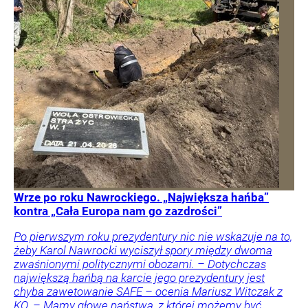
Wrze po roku Nawrockiego. „Największa hańba”
kontra „Cała Europa nam go zazdrości”
Po pierwszym roku prezydentury nic nie wskazuje na to,
żeby Karol Nawrocki wyciszył spory między dwoma
zwaśnionymi politycznymi obozami. – Dotychczas
największą hańbą na karcie jego prezydentury jest
chyba zawetowanie SAFE – ocenia Mariusz Witczak z
KO. – Mamy głowę państwa, z której możemy być