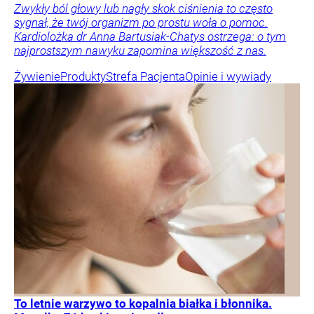
Zwykły ból głowy lub nagły skok ciśnienia to często
sygnał, że twój organizm po prostu woła o pomoc.
Kardiolożka dr Anna Bartusiak-Chatys ostrzega: o tym
najprostszym nawyku zapomina większość z nas.
Żywienie
Produkty
Strefa Pacjenta
Opinie i wywiady
To letnie warzywo to kopalnia białka i błonnika.