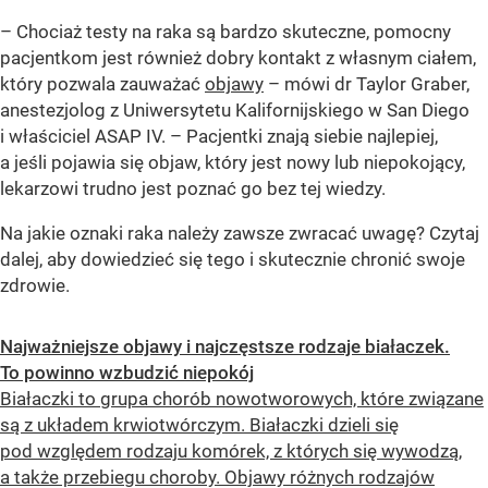
– Chociaż testy na raka są bardzo skuteczne, pomocny
pacjentkom jest również dobry kontakt z własnym ciałem,
który pozwala zauważać
objawy
– mówi dr Taylor Graber,
anestezjolog z Uniwersytetu Kalifornijskiego w San Diego
i właściciel ASAP IV. – Pacjentki znają siebie najlepiej,
a jeśli pojawia się objaw, który jest nowy lub niepokojący,
lekarzowi trudno jest poznać go bez tej wiedzy.
Na jakie oznaki raka należy zawsze zwracać uwagę? Czytaj
dalej, aby dowiedzieć się tego i skutecznie chronić swoje
zdrowie.
Najważniejsze objawy i najczęstsze rodzaje białaczek.
To powinno wzbudzić niepokój
Białaczki to grupa chorób nowotworowych, które związane
są z układem krwiotwórczym. Białaczki dzieli się
pod względem rodzaju komórek, z których się wywodzą,
a także przebiegu choroby. Objawy różnych rodzajów