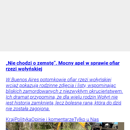
„Nie chodzi o zemstę”. Mocny apel w sprawie ofiar
rzezi wołyńskiej
W Buenos Aires potomkowie ofiar rzezi wołyńskiej
wciąż pokazują rodzinne zdjęcia i listy, wspominając
bliskich zamordowanych z niezwykłym okrucieństwem.
Ich dramat przypomina, że dla wielu rodzin Wołyń nie
jest historią zamkniętą, lecz bolesną raną, która do dziś
nie została zagojona.
Kraj
Polityka
Opinie i komentarze
Tylko u Nas