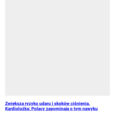
Zwiększa ryzyko udaru i skoków ciśnienia.
Kardiolożka: Polacy zapominają o tym nawyku