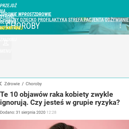
PRZEJDŹ
NA
ZDROWIE WPROST
STRONĘ
CHOROBY
DZIECKO
PROFILAKTYKA
STREFA PACJENTA
ODŻYWIANIE
GŁÓWNĄ
CHOROBY
WPROST.PL
UBSKRYBUJ
ZALOGUJ
MENU
Zdrowie
/
Choroby
Te 10 objawów raka kobiety zwykle
ignorują. Czy jesteś w grupie ryzyka?
Dodano:
31
sierpnia
2020
12:28