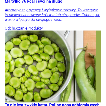
Ma tylko 76 kcal i syci na długo
Aromatyczny, sycący i wyjątkowo zdrowy. To warzywo
to niekwestionowany król letnich straganów. Zobacz, co
warto włączyć do swojego menu.
Odchudzanie
Produkty
To nie jest zwykły katar. Polipy nosa odbierają węch,