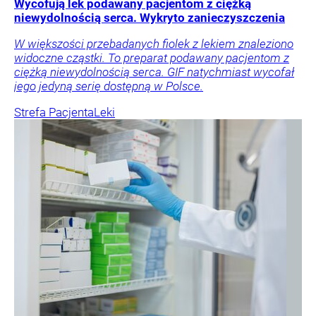
Wycofują lek podawany pacjentom z ciężką
niewydolnością serca. Wykryto zanieczyszczenia
W większości przebadanych fiolek z lekiem znaleziono
widoczne cząstki. To preparat podawany pacjentom z
ciężką niewydolnością serca. GIF natychmiast wycofał
jego jedyną serię dostępną w Polsce.
Strefa Pacjenta
Leki