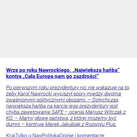
Wrze po roku Nawrockiego. „Największa hańba”
kontra „Cała Europa nam go zazdrości”
Po pierwszym roku prezydentury nic nie wskazuje na to,
żeby Karol Nawrocki wyciszył spory między dwoma
zwaśnionymi politycznymi obozami. – Dotychczas
największą hańbą na karcie jego prezydentury jest
chyba zawetowanie SAFE – ocenia Mariusz Witczak z
KO. – Mamy głowę państwa, z której możemy być
dumni – kontruje Marek Jakubiak z Rozwoju Plus.
Kraj
Tylko u Nas
Polityka
Opinie i komentarze