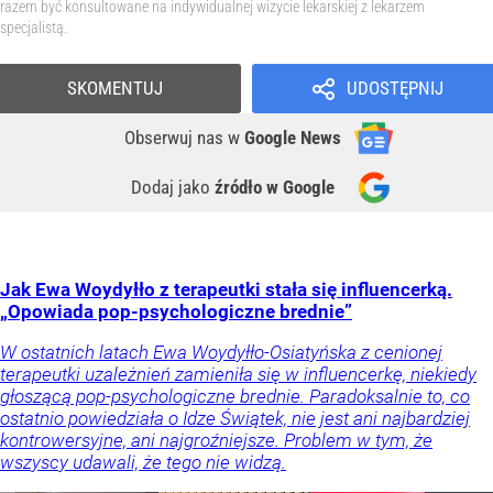
razem być konsultowane na indywidualnej wizycie lekarskiej z lekarzem
specjalistą.
SKOMENTUJ
UDOSTĘPNIJ
Obserwuj nas
w
Google News
Dodaj jako
źródło w Google
Jak Ewa Woydyłło z terapeutki stała się influencerką.
„Opowiada pop-psychologiczne brednie”
W ostatnich latach Ewa Woydyłło-Osiatyńska z cenionej
terapeutki uzależnień zamieniła się w influencerkę, niekiedy
głoszącą pop-psychologiczne brednie. Paradoksalnie to, co
ostatnio powiedziała o Idze Świątek, nie jest ani najbardziej
kontrowersyjne, ani najgroźniejsze. Problem w tym, że
wszyscy udawali, że tego nie widzą.