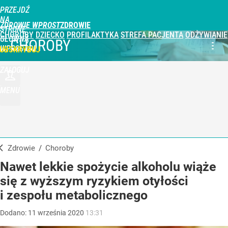
PRZEJDŹ
NA
ZDROWIE WPROST
STRONĘ
CHOROBY
DZIECKO
PROFILAKTYKA
STREFA PACJENTA
ODŻYWIANIE
GŁÓWNĄ
CHOROBY
WPROST.PL
UBSKRYBUJ
ZALOGUJ
MENU
Zdrowie
/
Choroby
Nawet lekkie spożycie alkoholu wiąże
się z wyższym ryzykiem otyłości
i zespołu metabolicznego
Dodano:
11
września
2020
13:31