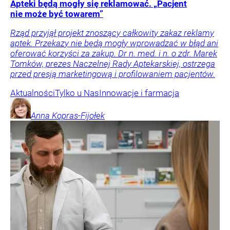
Apteki będą mogły się reklamować. „Pacjent
nie może być towarem”
Rząd przyjął projekt znoszący całkowity zakaz reklamy
aptek. Przekazy nie będą mogły wprowadzać w błąd ani
oferować korzyści za zakup. Dr n. med. i n. o zdr. Marek
Tomków, prezes Naczelnej Rady Aptekarskiej, ostrzega
przed presją marketingową i profilowaniem pacjentów.
Aktualności
Tylko u Nas
Innowacje i farmacja
Anna
Kopras-Fijołek