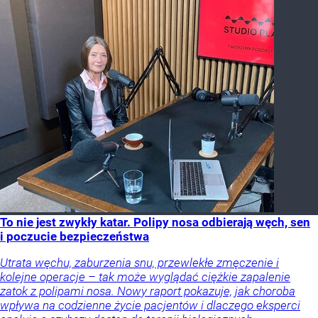
To nie jest zwykły katar. Polipy nosa odbierają węch, sen
i poczucie bezpieczeństwa
Utrata węchu, zaburzenia snu, przewlekłe zmęczenie i
kolejne operacje – tak może wyglądać ciężkie zapalenie
zatok z polipami nosa. Nowy raport pokazuje, jak choroba
wpływa na codzienne życie pacjentów i dlaczego eksperci