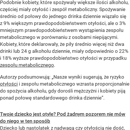
Podobnie kobiety, które spożywały większe ilości alkoholu,
częściej miały otyłość i zespół metaboliczny. Spożywanie
średnio od połowy do jednego drinka dziennie wiązało się
z 9% większym prawdopodobieństwem otyłości, ale o 3%
mniejszym prawdopodobieństwem wystąpienia zespołu
metabolicznego w porównaniu z osobami niepijącymi.
Kobiety, które deklarowały, że piły średnio więcej niż dwa
drinki lub 24 g alkoholu dziennie, miały odpowiednio o 22%
i 18% wyższe prawdopodobieństwo otyłości w przypadku
zespołu metabolicznego
.
Autorzy podsumowują: „Nasze wyniki sugerują, że ryzyko
otyłości
i zespołu metabolicznego wzrasta proporcjonalnie
do spożycia alkoholu, gdy dorośli mężczyźni i kobiety piją
ponad połowę standardowego drinka dziennie”.
Twoje dziecko jest otyłe? Pod żadnym pozorem nie mów
do niego w ten sposób
Dziecko lub nastolatek z nadwagą czy otyłością nie dość,