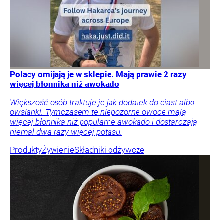
Polacy omijają je w sklepie. Mają prawie 2 razy
więcej błonnika niż awokado
Większość osób traktuje je jak dodatek do ciast albo
owsianki. Tymczasem te niepozorne owoce mają
więcej błonnika niż popularne awokado i dostarczają
niemal dwa razy więcej potasu.
Produkty
Żywienie
Składniki odżywcze