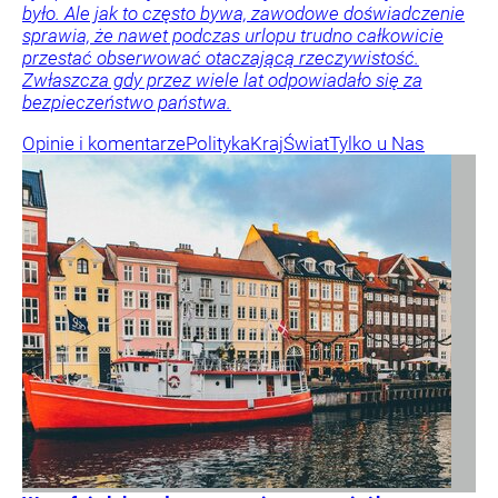
było. Ale jak to często bywa, zawodowe doświadczenie
sprawia, że nawet podczas urlopu trudno całkowicie
przestać obserwować otaczającą rzeczywistość.
Zwłaszcza gdy przez wiele lat odpowiadało się za
bezpieczeństwo państwa.
Opinie i komentarze
Polityka
Kraj
Świat
Tylko u Nas