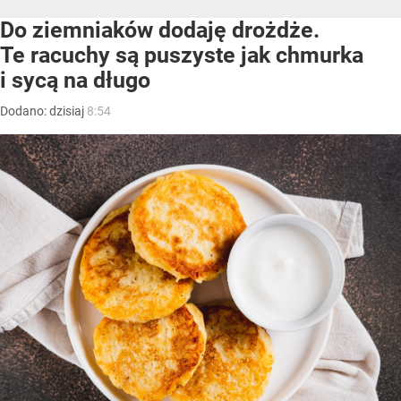
Do ziemniaków dodaję drożdże.
Te racuchy są puszyste jak chmurka
i sycą na długo
Dodano:
dzisiaj
8:54