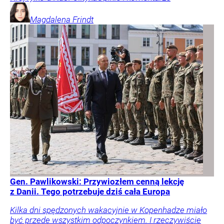
Magdalena
Frindt
Gen. Pawlikowski: Przywiozłem cenną lekcję
z Danii. Tego potrzebuje dziś cała Europa
Kilka dni spędzonych wakacyjnie w Kopenhadze miało
być przede wszystkim odpoczynkiem. I rzeczywiście