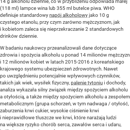
14 g alkoholu dziennie, co w przybliżeniu odpowiada małej
(118 ml) lampce wina lub 355 ml butelce piwa. WHO
definiuje standardowy
napój alkoholowy
jako 10 g
czystego etanolu, przy czym zarówno mężczyznom, jak
i kobietom zaleca się nieprzekraczanie 2 standardowych
drinków dziennie.
W badaniu naukowcy przeanalizowali dane dotyczące
zdrowia i spożycia alkoholu u ponad 14 milionów mężczyzn
i 12 milionów kobiet w latach 2015-2016 z koreańskiego
krajowego systemu ubezpieczeń zdrowotnych. Nawet
po uwzględnieniu potencjalnie wpływowych czynników,
takich jak wiek, wysiłek fizyczny,
palenie tytoniu
i dochody,
analiza wykazała silny związek między spożyciem alkoholu
a otyłością, a także między spożyciem alkoholu a zespołem
metabolicznym (grupa schorzeń, w tym nadwaga / otyłość,
zaburzenia krwi cukier, wysokie ciśnienie krwi
i nieprawidłowe tłuszcze we krwi, które narażają ludzi
na większe ryzyko chorób serca, zawałów serca i udaru,