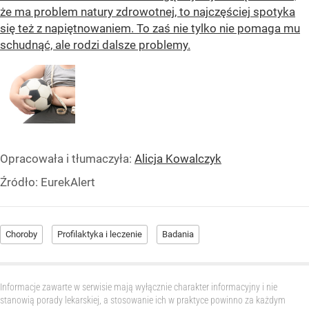
że ma problem natury zdrowotnej, to najczęściej spotyka
się też z napiętnowaniem. To zaś nie tylko nie pomaga mu
schudnąć, ale rodzi dalsze problemy.
Opracowała i tłumaczyła:
Alicja Kowalczyk
Źródło:
EurekAlert
Choroby
Profilaktyka i leczenie
Badania
Informacje zawarte w serwisie mają wyłącznie charakter informacyjny i nie
stanowią porady lekarskiej, a stosowanie ich w praktyce powinno za każdym