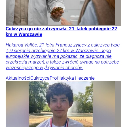
Cukrzyca go nie zatrzymała. 21-latek pobiegnie 27
km w Warszawie
Hakaroa Vallée, 21-letni Francuz żyjący z cukrzycą typu
1, 9 sierpnia przebiegnie 27 km w Warszawie. Jego
europejskie wyzwanie ma pokazać, że diagnoza nie
przekreśla marzeń, a także zwrócić uwagę na potrzebę
wcześniejszego wykrywania choroby.
Aktualności
Cukrzyca
Profilaktyka i leczenie