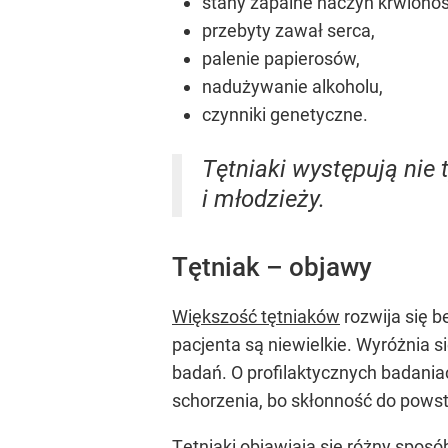
stany zapalne naczyń krwiono
przebyty zawał serca,
palenie papierosów,
nadużywanie alkoholu,
czynniki genetyczne.
Tętniaki występują nie 
i młodzieży.
Tętniak – objawy
Większość tętniaków
rozwija się 
pacjenta są niewielkie. Wyróżnia s
badań. O profilaktycznych badania
schorzenia, bo skłonność do powst
Tętniaki objawiają się różny sposó