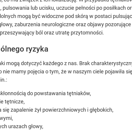
 pulsowania lub ucisku, uczucie pełności po posiłkach or
dolnych mogą być widoczne pod skórą w postaci pulsują
owy, zaburzenia neurologiczne oraz objawy pozorujące 
przeszywający ból oraz utratę przytomności.
gólnego ryzyka
iaki mogą dotyczyć każdego z nas. Brak charakterystyc
 nie mamy pojęcia o tym, że w naszym ciele pojawiła si
in.:
skłonnością do powstawania tętniaków,
e tętnicze,
a się zapalenie żył powierzchniowych i głębokich,
owymi,
ch urazach głowy,