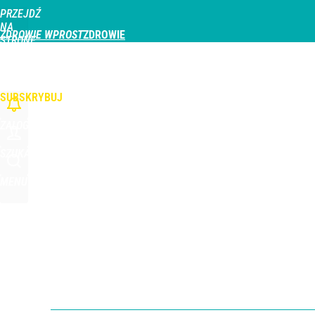
PRZEJDŹ
Udostępnij
0
Skomentuj
NA
ZDROWIE WPROST
STRONĘ
GŁÓWNĄ
CHOROBY
DZIECKO
PROFILAKTYKA
STREFA PACJENTA
ODŻYWIAN
WPROST.PL
SUBSKRYBUJ
ZALOGUJ
SZUKAJ
MENU