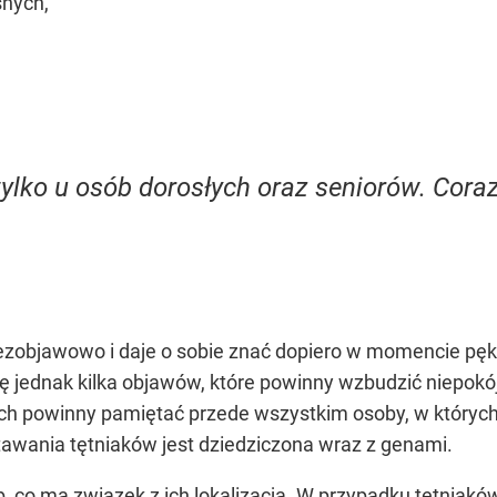
śnych,
tylko u osób dorosłych oraz seniorów. Cora
bezobjawowo i daje o sobie znać dopiero w momencie pę
ię jednak kilka objawów, które powinny wzbudzić niepokój
ch powinny pamiętać przede wszystkim osoby, w których 
awania tętniaków jest dziedziczona wraz z genami.
b, co ma związek z ich lokalizacją. W przypadku tętniakó