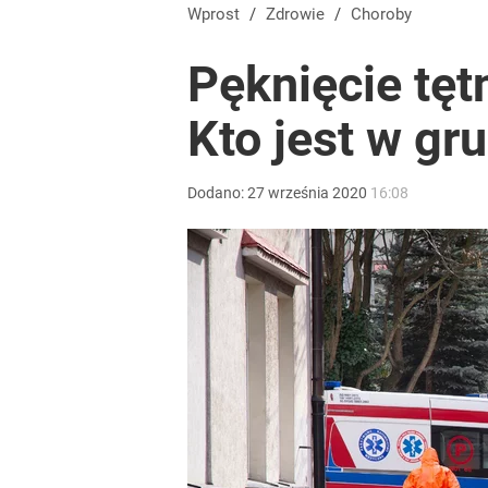
Wprost
/
Zdrowie
/
Choroby
Pęknięcie tęt
Kto jest w gr
Dodano:
27
września
2020
16:08