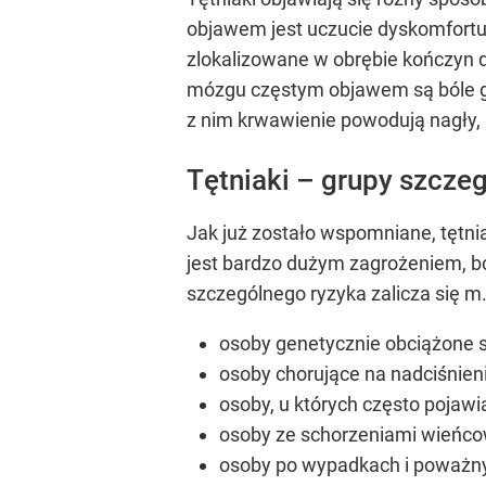
objawem jest uczucie dyskomfortu,
zlokalizowane w obrębie kończyn 
mózgu częstym objawem są bóle gł
z nim krwawienie powodują nagły, 
Tętniaki – grupy szcze
Jak już zostało wspomniane, tętn
jest bardzo dużym zagrożeniem, bo
szczególnego ryzyka zalicza się m.
osoby genetycznie obciążone 
osoby chorujące na nadciśnieni
osoby, u których często pojawi
osoby ze schorzeniami wieńc
osoby po wypadkach i poważny