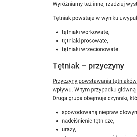
Wyróżniamy też inne, rzadziej wys
Tętniak powstaje w wyniku uwypukl
tętniaki workowate,
tętniaki prosowate,
tętniaki wrzecionowate.
Tętniak – przyczyny
Przyczyny powstawania tętniaków
wpływu. W tym przypadku główną 
Druga grupa obejmuje czynniki, któ
spowodowaną nieprawidłowym 
nadciśnienie tętnicze,
urazy,