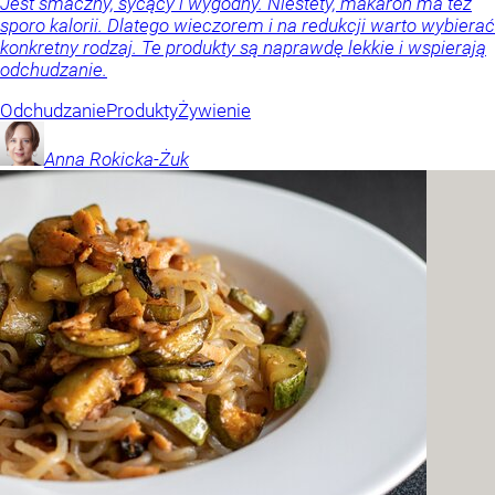
Jest smaczny, sycący i wygodny. Niestety, makaron ma też
sporo kalorii. Dlatego wieczorem i na redukcji warto wybierać
konkretny rodzaj. Te produkty są naprawdę lekkie i wspierają
odchudzanie.
Odchudzanie
Produkty
Żywienie
Anna
Rokicka-Żuk