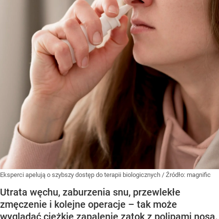
Eksperci apelują o szybszy dostęp do terapii biologicznych
/ Źródło:
magnific
Utrata węchu, zaburzenia snu, przewlekłe
zmęczenie i kolejne operacje – tak może
wyglądać ciężkie zapalenie zatok z polipami nosa.