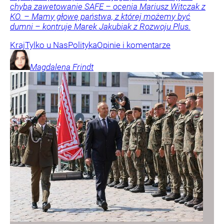
chyba zawetowanie SAFE – ocenia Mariusz Witczak z
KO. – Mamy głowę państwa, z której możemy być
dumni – kontruje Marek Jakubiak z Rozwoju Plus.
Kraj
Tylko u Nas
Polityka
Opinie i komentarze
Magdalena
Frindt