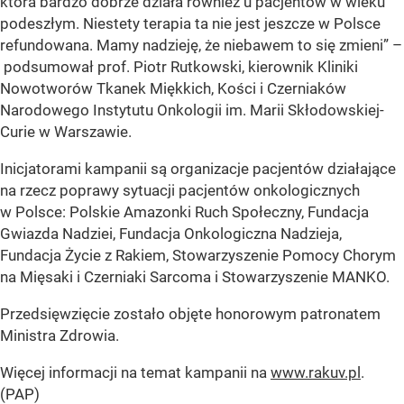
która bardzo dobrze działa również u pacjentów w wieku
podeszłym. Niestety terapia ta nie jest jeszcze w Polsce
refundowana. Mamy nadzieję, że niebawem to się zmieni” –
podsumował prof. Piotr Rutkowski, kierownik Kliniki
Nowotworów Tkanek Miękkich, Kości i Czerniaków
Narodowego Instytutu Onkologii im. Marii Skłodowskiej-
Curie w Warszawie.
Inicjatorami kampanii są organizacje pacjentów działające
na rzecz poprawy sytuacji pacjentów onkologicznych
w Polsce: Polskie Amazonki Ruch Społeczny, Fundacja
Gwiazda Nadziei, Fundacja Onkologiczna Nadzieja,
Fundacja Życie z Rakiem, Stowarzyszenie Pomocy Chorym
na Mięsaki i Czerniaki Sarcoma i Stowarzyszenie MANKO.
Przedsięwzięcie zostało objęte honorowym patronatem
Ministra Zdrowia.
Więcej informacji na temat kampanii na
www.rakuv.pl
.
(PAP)