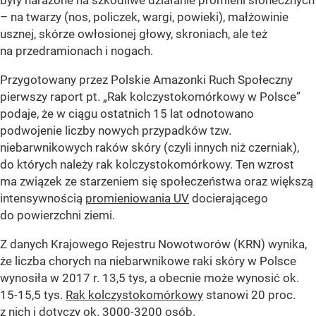
były narażone na szkodliwe działanie promieni słonecznych
– na twarzy (nos, policzek, wargi, powieki), małżowinie
usznej, skórze owłosionej głowy, skroniach, ale też
na przedramionach i nogach.
Przygotowany przez Polskie Amazonki Ruch Społeczny
pierwszy raport pt. „Rak kolczystokomórkowy w Polsce”
podaje, że w ciągu ostatnich 15 lat odnotowano
podwojenie liczby nowych przypadków tzw.
niebarwnikowych raków skóry (czyli innych niż czerniak),
do których należy rak kolczystokomórkowy. Ten wzrost
ma związek ze starzeniem się społeczeństwa oraz większą
intensywnością
promieniowania UV
docierającego
do powierzchni ziemi.
Z danych Krajowego Rejestru Nowotworów (KRN) wynika,
że liczba chorych na niebarwnikowe raki skóry w Polsce
wynosiła w 2017 r. 13,5 tys, a obecnie może wynosić ok.
15-15,5 tys.
Rak kolczystokomórkowy
stanowi 20 proc.
z nich i dotyczy ok. 3000-3200 osób.