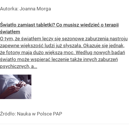
Autorka: Joanna Morga
Światło zamiast tabletki? Co musisz wiedzieć o terapii
światłem
O tym, że światłem leczy się sezonowe zaburzenia nastroju
zapewne większość ludzi już słyszała. Okazuje się jednak,
że fotony mają dużo większą moc. Według nowych badań
światło może wspierać leczenie także innych zaburzeń
psychicznych, a...
Źródło:
Nauka w Polsce PAP