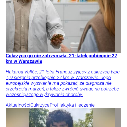
Cukrzyca go nie zatrzymała. 21-latek pobiegnie 27
km w Warszawie
Hakaroa Vallée, 21-letni Francuz żyjący z cukrzycą typu
1, 9 sierpnia przebiegnie 27 km w Warszawie. Jego
europejskie wyzwanie ma pokazać, że diagnoza nie
przekreśla marzeń, a także zwrócić uwagę na potrzebę
wcześniejszego wykrywania choroby.
Aktualności
Cukrzyca
Profilaktyka i leczenie