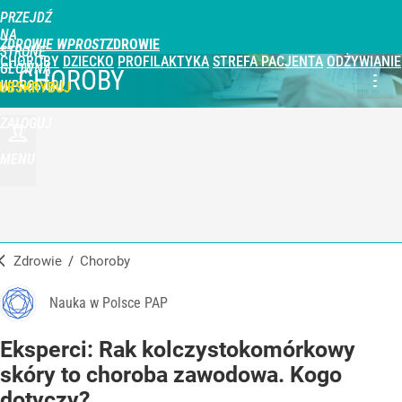
PRZEJDŹ
NA
ZDROWIE WPROST
STRONĘ
CHOROBY
DZIECKO
PROFILAKTYKA
STREFA PACJENTA
ODŻYWIANIE
GŁÓWNĄ
CHOROBY
WPROST.PL
UBSKRYBUJ
ZALOGUJ
MENU
Zdrowie
/
Choroby
Nauka w Polsce PAP
Eksperci: Rak kolczystokomórkowy
skóry to choroba zawodowa. Kogo
dotyczy?