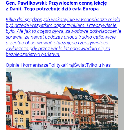
Gen. Pawlikowski: Przywiozłem cenną lekcję
z Danii. Tego potrzebuje dziś cała Europa
Kilka dni spędzonych wakacyjnie w Kopenhadze miało
być przede wszystkim odpoczynkiem. I rzeczywiście
było. Ale jak to często bywa, zawodowe doświadczenie
sprawia, że nawet podczas urlopu trudno całkowicie
przestać obserwować otaczającą rzeczywistość.
Zwłaszcza gdy przez wiele lat odpowiadało się za
bezpieczeństwo państwa.
Opinie i komentarze
Polityka
Kraj
Świat
Tylko u Nas