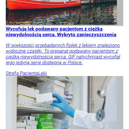
Wycofują lek podawany pacjentom z ciężką
niewydolnością serca. Wykryto zanieczyszczenia
W większości przebadanych fiolek z lekiem znaleziono
widoczne cząstki. To preparat podawany pacjentom z
ciężką niewydolnością serca. GIF natychmiast wycofał
jego jedyną serię dostępną w Polsce.
Strefa Pacjenta
Leki