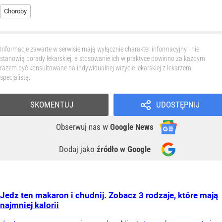
Choroby
Informacje zawarte w serwisie mają wyłącznie charakter informacyjny i nie
stanowią porady lekarskiej, a stosowanie ich w praktyce powinno za każdym
razem być konsultowane na indywidualnej wizycie lekarskiej z lekarzem
specjalistą.
SKOMENTUJ
UDOSTĘPNIJ
Obserwuj nas
w
Google News
Dodaj jako
źródło w Google
Jedz ten makaron i chudnij. Zobacz 3 rodzaje, które mają
najmniej kalorii