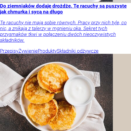
Do ziemniaków dodaję drożdże. Te racuchy są puszyste
jak chmurka i sycą na długo
Te racuchy nie mają sobie równych. Pracy przy nich tyle, co
nic, a znikają z talerzy w mgnieniu oka. Sekret tych
przysmaków tkwi w połączeniu dwóch nieoczywistych
składników.
Przepisy
Żywienie
Produkty
Składniki odżywcze