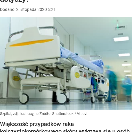
Dodano:
2
listopada
2020
5:21
Szpital, zdj. ilustracyjne
Źródło:
Shutterstock
/
VILevi
Większość przypadków raka
kolczystokomórkowego skóry wykrywa się u osób,