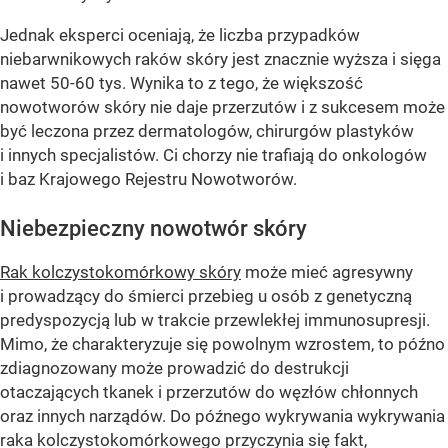
Jednak eksperci oceniają, że liczba przypadków
niebarwnikowych raków skóry jest znacznie wyższa i sięga
nawet 50-60 tys. Wynika to z tego, że większość
nowotworów skóry nie daje przerzutów i z sukcesem może
być leczona przez dermatologów, chirurgów plastyków
i innych specjalistów. Ci chorzy nie trafiają do onkologów
i baz Krajowego Rejestru Nowotworów.
Niebezpieczny nowotwór skóry
Rak kolczystokomórkowy skóry
może mieć agresywny
i prowadzący do śmierci przebieg u osób z genetyczną
predyspozycją lub w trakcie przewlekłej immunosupresji.
Mimo, że charakteryzuje się powolnym wzrostem, to późno
zdiagnozowany może prowadzić do destrukcji
otaczających tkanek i przerzutów do węzłów chłonnych
oraz innych narządów. Do późnego wykrywania wykrywania
raka kolczystokomórkowego przyczynia się fakt,