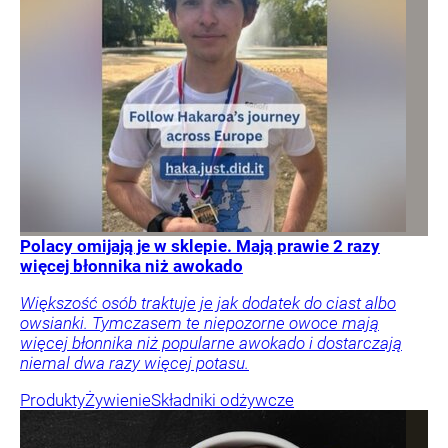
Polacy omijają je w sklepie. Mają prawie 2 razy
więcej błonnika niż awokado
Większość osób traktuje je jak dodatek do ciast albo
owsianki. Tymczasem te niepozorne owoce mają
więcej błonnika niż popularne awokado i dostarczają
niemal dwa razy więcej potasu.
Produkty
Żywienie
Składniki odżywcze