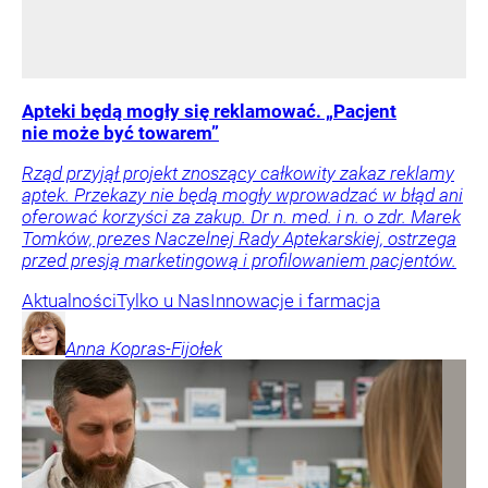
Apteki będą mogły się reklamować. „Pacjent
nie może być towarem”
Rząd przyjął projekt znoszący całkowity zakaz reklamy
aptek. Przekazy nie będą mogły wprowadzać w błąd ani
oferować korzyści za zakup. Dr n. med. i n. o zdr. Marek
Tomków, prezes Naczelnej Rady Aptekarskiej, ostrzega
przed presją marketingową i profilowaniem pacjentów.
Aktualności
Tylko u Nas
Innowacje i farmacja
Anna
Kopras-Fijołek