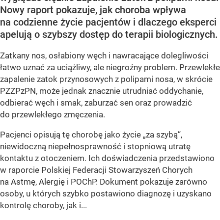
Nowy raport pokazuje, jak choroba wpływa
na codzienne życie pacjentów i dlaczego eksperci
apelują o szybszy dostęp do terapii biologicznych.
Zatkany nos, osłabiony węch i nawracające dolegliwości
łatwo uznać za uciążliwy, ale niegroźny problem. Przewlekłe
zapalenie zatok przynosowych z polipami nosa, w skrócie
PZZPzPN, może jednak znacznie utrudniać oddychanie,
odbierać węch i smak, zaburzać sen oraz prowadzić
do przewlekłego zmęczenia.
Pacjenci opisują tę chorobę jako życie „za szybą”,
niewidoczną niepełnosprawność i stopniową utratę
kontaktu z otoczeniem. Ich doświadczenia przedstawiono
w raporcie Polskiej Federacji Stowarzyszeń Chorych
na Astmę, Alergię i POChP. Dokument pokazuje zarówno
osoby, u których szybko postawiono diagnozę i uzyskano
kontrolę choroby, jak i...