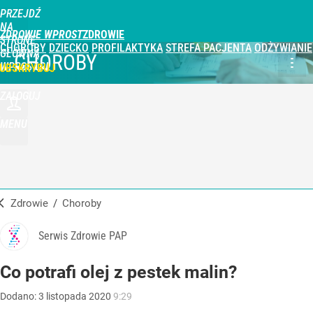
PRZEJDŹ
NA
ZDROWIE WPROST
STRONĘ
CHOROBY
DZIECKO
PROFILAKTYKA
STREFA PACJENTA
ODŻYWIANIE
GŁÓWNĄ
CHOROBY
WPROST.PL
UBSKRYBUJ
ZALOGUJ
MENU
Zdrowie
/
Choroby
Serwis Zdrowie PAP
Co potrafi olej z pestek malin?
Dodano:
3
listopada
2020
9:29