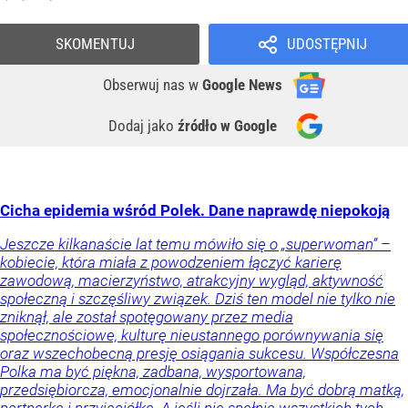
SKOMENTUJ
UDOSTĘPNIJ
Obserwuj nas
w
Google News
Dodaj jako
źródło w Google
Cicha epidemia wśród Polek. Dane naprawdę niepokoją
Jeszcze kilkanaście lat temu mówiło się o „superwoman” –
kobiecie, która miała z powodzeniem łączyć karierę
zawodową, macierzyństwo, atrakcyjny wygląd, aktywność
społeczną i szczęśliwy związek. Dziś ten model nie tylko nie
zniknął, ale został spotęgowany przez media
społecznościowe, kulturę nieustannego porównywania się
oraz wszechobecną presję osiągania sukcesu. Współczesna
Polka ma być piękna, zadbana, wysportowana,
przedsiębiorcza, emocjonalnie dojrzała. Ma być dobrą matką,
partnerką i przyjaciółką. A jeśli nie spełnia wszystkich tych