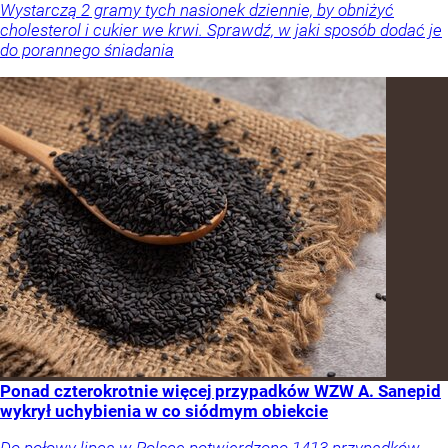
Wystarczą 2 gramy tych nasionek dziennie, by obniżyć
cholesterol i cukier we krwi. Sprawdź, w jaki sposób dodać je
do porannego śniadania
Ponad czterokrotnie więcej przypadków WZW A. Sanepid
wykrył uchybienia w co siódmym obiekcie
Do połowy lipca w Polsce potwierdzono 1413 przypadków