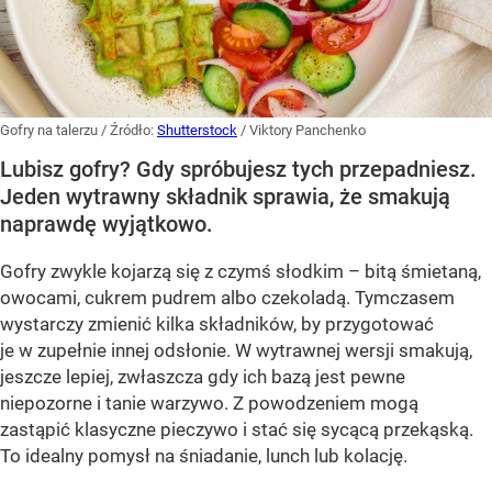
Gofry na talerzu
/ Źródło:
Shutterstock
/
Viktory Panchenko
Lubisz gofry? Gdy spróbujesz tych przepadniesz.
Jeden wytrawny składnik sprawia, że smakują
naprawdę wyjątkowo.
Gofry zwykle kojarzą się z czymś słodkim – bitą śmietaną,
owocami, cukrem pudrem albo czekoladą. Tymczasem
wystarczy zmienić kilka składników, by przygotować
je w zupełnie innej odsłonie. W wytrawnej wersji smakują,
jeszcze lepiej, zwłaszcza gdy ich bazą jest pewne
niepozorne i tanie warzywo. Z powodzeniem mogą
zastąpić klasyczne pieczywo i stać się sycącą przekąską.
To idealny pomysł na śniadanie, lunch lub kolację.