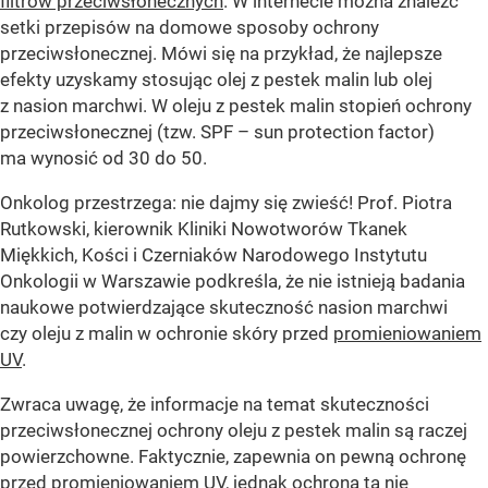
filtrów przeciwsłonecznych
. W internecie można znaleźć
setki przepisów na domowe sposoby ochrony
przeciwsłonecznej. Mówi się na przykład, że najlepsze
efekty uzyskamy stosując olej z pestek malin lub olej
z nasion marchwi. W oleju z pestek malin stopień ochrony
przeciwsłonecznej (tzw. SPF – sun protection factor)
ma wynosić od 30 do 50.
Onkolog przestrzega: nie dajmy się zwieść! Prof. Piotra
Rutkowski, kierownik Kliniki Nowotworów Tkanek
Miękkich, Kości i Czerniaków Narodowego Instytutu
Onkologii w Warszawie podkreśla, że nie istnieją badania
naukowe potwierdzające skuteczność nasion marchwi
czy oleju z malin w ochronie skóry przed
promieniowaniem
UV
.
Zwraca uwagę, że informacje na temat skuteczności
przeciwsłonecznej ochrony oleju z pestek malin są raczej
powierzchowne. Faktycznie, zapewnia on pewną ochronę
przed
promieniowaniem UV
, jednak ochrona ta nie