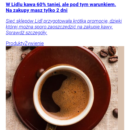
W Lidlu kawa 60% taniej, ale pod tym warunkiem.
Na zakupy masz tylko 2 dni
Sieć sklepów Lidl przygotowała krótką promocję, dzięki
której można sporo zaoszczędzić na zakupie kawy.
Sprawdź szczegóły.
Produkty
Żywienie