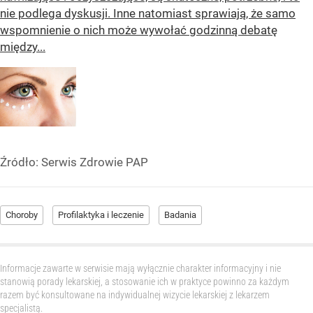
nie podlega dyskusji. Inne natomiast sprawiają, że samo
wspomnienie o nich może wywołać godzinną debatę
między...
Źródło:
Serwis Zdrowie PAP
Choroby
Profilaktyka i leczenie
Badania
Informacje zawarte w serwisie mają wyłącznie charakter informacyjny i nie
stanowią porady lekarskiej, a stosowanie ich w praktyce powinno za każdym
razem być konsultowane na indywidualnej wizycie lekarskiej z lekarzem
specjalistą.