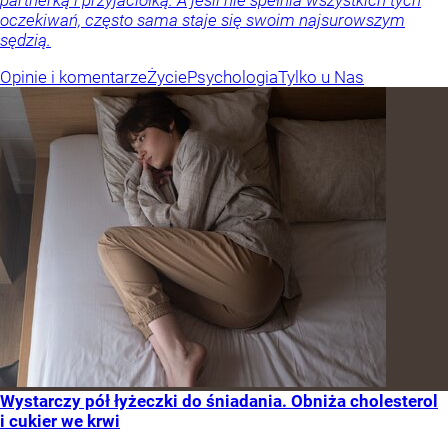
oczekiwań, często sama staje się swoim najsurowszym
sędzią.
Opinie i komentarze
Życie
Psychologia
Tylko u Nas
Wystarczy pół łyżeczki do śniadania. Obniża cholesterol
i cukier we krwi