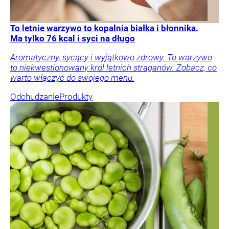
To letnie warzywo to kopalnia białka i błonnika.
Ma tylko 76 kcal i syci na długo
Aromatyczny, sycący i wyjątkowo zdrowy. To warzywo
to niekwestionowany król letnich straganów. Zobacz, co
warto włączyć do swojego menu.
Odchudzanie
Produkty