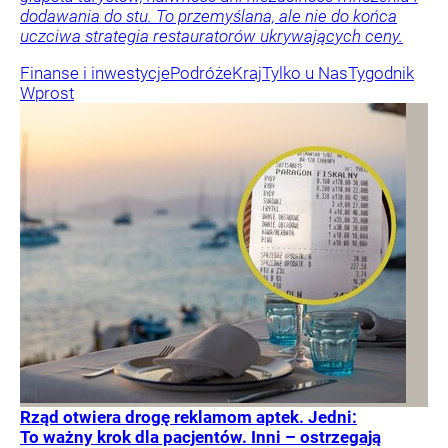
dodawania do stu. To przemyślana, ale nie do końca
uczciwa strategia restauratorów ukrywających ceny.
Finanse i inwestycje
Podróże
Kraj
Tylko u Nas
Tygodnik
Wprost
Rząd otwiera drogę reklamom aptek. Jedni:
To ważny krok dla pacjentów. Inni – ostrzegają