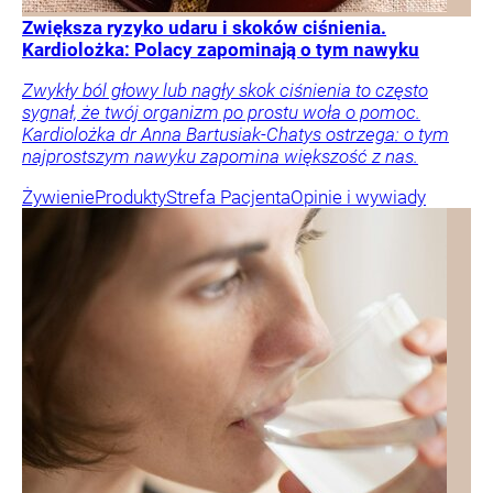
Zwiększa ryzyko udaru i skoków ciśnienia.
Kardiolożka: Polacy zapominają o tym nawyku
Zwykły ból głowy lub nagły skok ciśnienia to często
sygnał, że twój organizm po prostu woła o pomoc.
Kardiolożka dr Anna Bartusiak-Chatys ostrzega: o tym
najprostszym nawyku zapomina większość z nas.
Żywienie
Produkty
Strefa Pacjenta
Opinie i wywiady