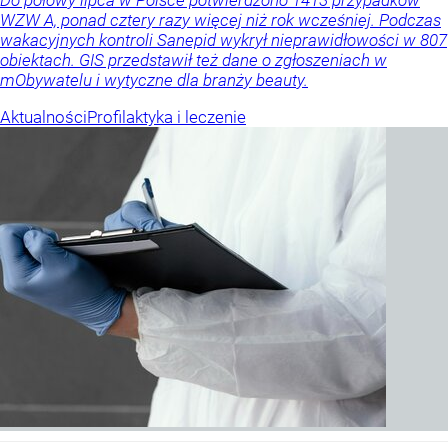
WZW A, ponad cztery razy więcej niż rok wcześniej. Podczas
wakacyjnych kontroli Sanepid wykrył nieprawidłowości w 807
obiektach. GIS przedstawił też dane o zgłoszeniach w
mObywatelu i wytyczne dla branży beauty.
Aktualności
Profilaktyka i leczenie