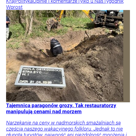
Kraj
Polityka
Opinie i komentarze
Tylko u Nas
Tygodnik
Wprost
Tajemnica paragonów grozy. Tak restauratorzy
manipulują cenami nad morzem
Narzekanie na ceny w nadmorskich smażalniach są
częścią naszego wakacyjnego folkloru. Jednak to nie
głupota turystów, naiwność ani niezdolność mnożenia i