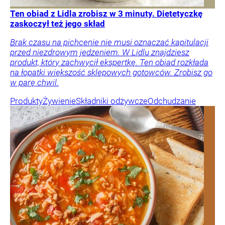
Ten obiad z Lidla zrobisz w 3 minuty. Dietetyczkę
zaskoczył też jego skład
Brak czasu na pichcenie nie musi oznaczać kapitulacji
przed niezdrowym jedzeniem. W Lidlu znajdziesz
produkt, który zachwycił ekspertkę. Ten obiad rozkłada
na łopatki większość sklepowych gotowców. Zrobisz go
w parę chwil.
Produkty
Żywienie
Składniki odżywcze
Odchudzanie