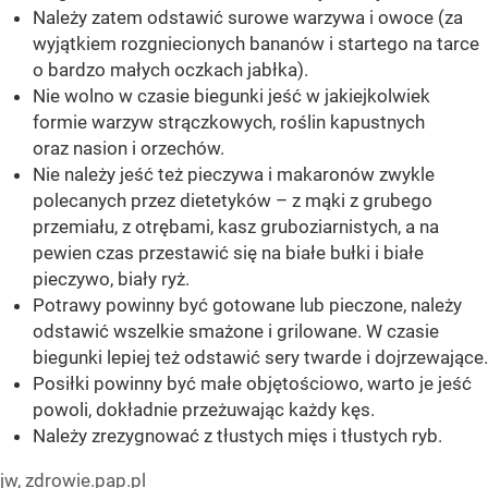
Należy zatem odstawić surowe warzywa i owoce (za
wyjątkiem rozgniecionych bananów i startego na tarce
o bardzo małych oczkach jabłka).
Nie wolno w czasie biegunki jeść w jakiejkolwiek
formie warzyw strączkowych, roślin kapustnych
oraz nasion i orzechów.
Nie należy jeść też pieczywa i makaronów zwykle
polecanych przez dietetyków – z mąki z grubego
przemiału, z otrębami, kasz gruboziarnistych, a na
pewien czas przestawić się na białe bułki i białe
pieczywo, biały ryż.
Potrawy powinny być gotowane lub pieczone, należy
odstawić wszelkie smażone i grilowane. W czasie
biegunki lepiej też odstawić sery twarde i dojrzewające.
Posiłki powinny być małe objętościowo, warto je jeść
powoli, dokładnie przeżuwając każdy kęs.
Należy zrezygnować z tłustych mięs i tłustych ryb.
jw, zdrowie.pap.pl