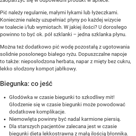
zaopatrzyć się w odpowiedni produkt w aptece.
Pić należy regularnie, małymi łykami lub łyżeczkami.
Koniecznie należy uzupełniać płyny po każdej wizycie
w toalecie i/lub wymiotach. W jakiej ilości? U dorosłego
powinno to być ok. pół szklanki – jedna szklanka płynu.
Można też dodatkowo pić wodę pozostałą z ugotowania
solidnie posolonego białego ryżu. Dopuszczalne napoje
to także: nieposłodzona herbata, napar z mięty bez cukru,
lekko słodzony kompot jabłkowy.
Biegunka: co jeść
Głodówka w czasie biegunki to szkodliwy mit!
Głodzenie się w czasie biegunki może powodować
dodatkowe komplikacje.
Niemowlęta powinny być nadal karmione piersią.
Dla starszych pacjentów zalecana jest w czasie
biegunki dieta lekkostrawna z małą ilością błonnika.