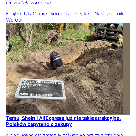
nie została zagojona.
Kraj
Polityka
Opinie i komentarze
Tylko u Nas
Tygodnik
Wprost
Temu, Shein i AliExpress już nie takie atrakcyjne.
Polaków zapytano o zakupy
Nowe unijne cła zmieniły zakupowe przyzwyczajenia