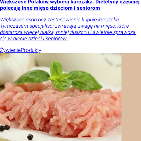
Większość Polaków wybiera kurczaka. Dietetycy częściej
polecają inne mięso dzieciom i seniorom
Większość osób bez zastanowienia kupuje kurczaka.
Tymczasem specjaliści zwracają uwagę na mięso, które
dostarcza więcej białka, mniej tłuszczu i świetnie sprawdza
się w diecie dzieci i seniorów.
Żywienie
Produkty