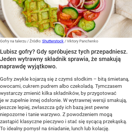
Gofry na talerzu
/ Źródło:
Shutterstock
/
Viktory Panchenko
Lubisz gofry? Gdy spróbujesz tych przepadniesz.
Jeden wytrawny składnik sprawia, że smakują
naprawdę wyjątkowo.
Gofry zwykle kojarzą się z czymś słodkim – bitą śmietaną,
owocami, cukrem pudrem albo czekoladą. Tymczasem
wystarczy zmienić kilka składników, by przygotować
je w zupełnie innej odsłonie. W wytrawnej wersji smakują,
jeszcze lepiej, zwłaszcza gdy ich bazą jest pewne
niepozorne i tanie warzywo. Z powodzeniem mogą
zastąpić klasyczne pieczywo i stać się sycącą przekąską.
To idealny pomysł na śniadanie, lunch lub kolację.