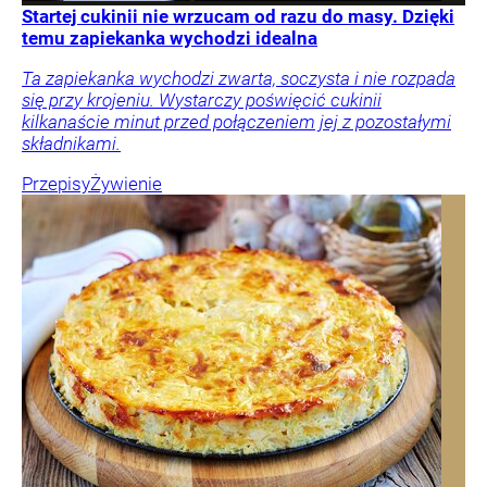
Startej cukinii nie wrzucam od razu do masy. Dzięki
temu zapiekanka wychodzi idealna
Ta zapiekanka wychodzi zwarta, soczysta i nie rozpada
się przy krojeniu. Wystarczy poświęcić cukinii
kilkanaście minut przed połączeniem jej z pozostałymi
składnikami.
Przepisy
Żywienie