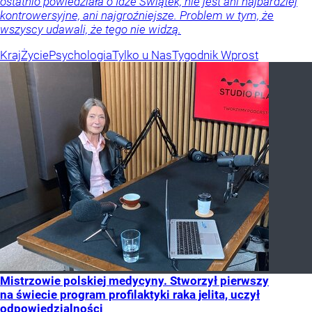
ostatnio powiedziała o Idze Świątek, nie jest ani najbardziej
kontrowersyjne, ani najgroźniejsze. Problem w tym, że
wszyscy udawali, że tego nie widzą.
Kraj
Życie
Psychologia
Tylko u Nas
Tygodnik Wprost
Mistrzowie polskiej medycyny. Stworzył pierwszy
na świecie program profilaktyki raka jelita, uczył
odpowiedzialności