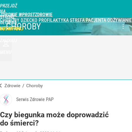
PRZEJDŹ
NA
ZDROWIE WPROST
STRONĘ
CHOROBY
DZIECKO
PROFILAKTYKA
STREFA PACJENTA
ODŻYWIANIE
GŁÓWNĄ
CHOROBY
WPROST.PL
UBSKRYBUJ
ZALOGUJ
MENU
Zdrowie
/
Choroby
Serwis Zdrowie PAP
Czy biegunka może doprowadzić
do śmierci?