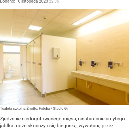
Dodano:
10
listopada
2020
22:36
Toaleta szkolna
Źródło:
Fotolia
/
Studio Gi
Zjedzenie niedogotowanego mięsa, niestarannie umytego
jabłka może skończyć się biegunką, wywołaną przez