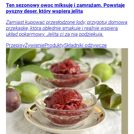
Ten sezonowy owoc miksuję i zamrażam. Powstaje
pyszny deser, który wspiera jelita
Zamiast kupować przesłodzone lody, przygotuj domową
przekąskę, która obłędnie smakuje i realnie wspiera
układ pokarmowy. Jelita ci za nią podziękują.
Przepisy
Żywienie
Produkty
Składniki odżywcze