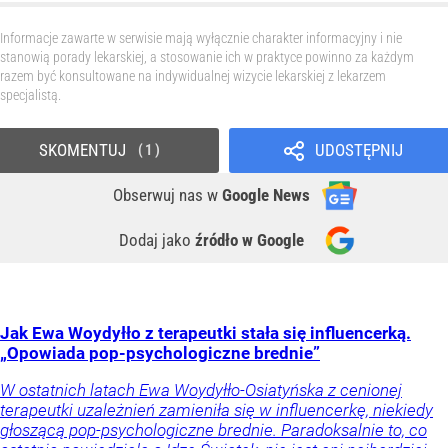
Informacje zawarte w serwisie mają wyłącznie charakter informacyjny i nie
stanowią porady lekarskiej, a stosowanie ich w praktyce powinno za każdym
razem być konsultowane na indywidualnej wizycie lekarskiej z lekarzem
specjalistą.
SKOMENTUJ
UDOSTĘPNIJ
1
Obserwuj nas
w
Google News
Dodaj jako
źródło w Google
Jak Ewa Woydyłło z terapeutki stała się influencerką.
„Opowiada pop-psychologiczne brednie”
W ostatnich latach Ewa Woydyłło-Osiatyńska z cenionej
terapeutki uzależnień zamieniła się w influencerkę, niekiedy
głoszącą pop-psychologiczne brednie. Paradoksalnie to, co