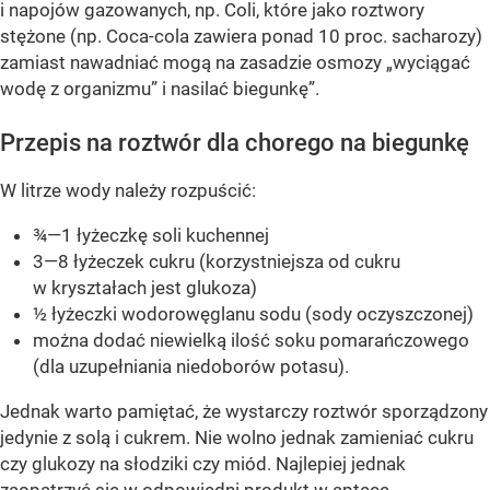
i napojów gazowanych, np. Coli, które jako roztwory
stężone (np. Coca-cola zawiera ponad 10 proc. sacharozy)
zamiast nawadniać mogą na zasadzie osmozy „wyciągać
wodę z organizmu” i nasilać biegunkę”.
Przepis na roztwór dla chorego na biegunkę
W litrze wody należy rozpuścić:
¾—1 łyżeczkę soli kuchennej
3—8 łyżeczek cukru (korzystniejsza od cukru
w kryształach jest glukoza)
½ łyżeczki wodorowęglanu sodu (sody oczyszczonej)
można dodać niewielką ilość soku pomarańczowego
(dla uzupełniania niedoborów potasu).
Jednak warto pamiętać, że wystarczy roztwór sporządzony
jedynie z solą i cukrem. Nie wolno jednak zamieniać cukru
czy glukozy na słodziki czy miód. Najlepiej jednak