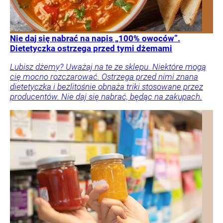
Nie daj się nabrać na napis „100% owoców”.
Dietetyczka ostrzega przed tymi dżemami
Lubisz dżemy? Uważaj na te ze sklepu. Niektóre mogą
cię mocno rozczarować. Ostrzega przed nimi znana
dietetyczka i bezlitośnie obnaża triki stosowane przez
producentów. Nie daj się nabrać, będąc na zakupach.