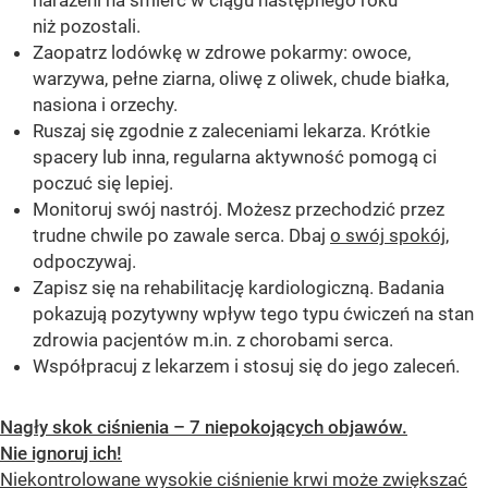
niż pozostali.
Zaopatrz lodówkę w zdrowe pokarmy: owoce,
warzywa, pełne ziarna, oliwę z oliwek, chude białka,
nasiona i orzechy.
Ruszaj się zgodnie z zaleceniami lekarza. Krótkie
spacery lub inna, regularna aktywność pomogą ci
poczuć się lepiej.
Monitoruj swój nastrój. Możesz przechodzić przez
trudne chwile po zawale serca. Dbaj
o swój spokój
,
odpoczywaj.
Zapisz się na rehabilitację kardiologiczną. Badania
pokazują pozytywny wpływ tego typu ćwiczeń na stan
zdrowia pacjentów m.in. z chorobami serca.
Współpracuj z lekarzem i stosuj się do jego zaleceń.
Nagły skok ciśnienia – 7 niepokojących objawów.
Nie ignoruj ich!
Niekontrolowane wysokie ciśnienie krwi może zwiększać