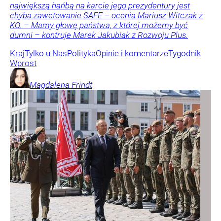
największą hańbą na karcie jego prezydentury jest
chyba zawetowanie SAFE – ocenia Mariusz Witczak z
KO. – Mamy głowę państwa, z której możemy być
dumni – kontruje Marek Jakubiak z Rozwoju Plus.
Kraj
Tylko u Nas
Polityka
Opinie i komentarze
Tygodnik
Wprost
Magdalena
Frindt