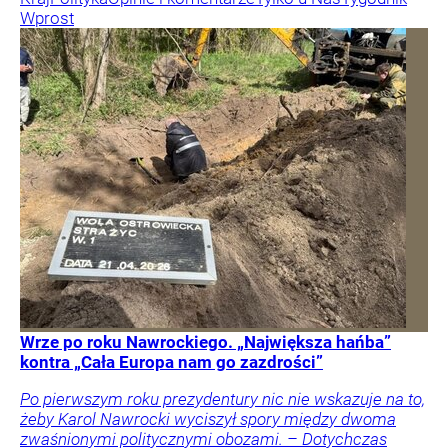
Wprost
Wrze po roku Nawrockiego. „Największa hańba”
kontra „Cała Europa nam go zazdrości”
Po pierwszym roku prezydentury nic nie wskazuje na to,
żeby Karol Nawrocki wyciszył spory między dwoma
zwaśnionymi politycznymi obozami. – Dotychczas