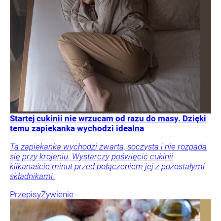
Startej cukinii nie wrzucam od razu do masy. Dzięki
temu zapiekanka wychodzi idealna
Ta zapiekanka wychodzi zwarta, soczysta i nie rozpada
się przy krojeniu. Wystarczy poświęcić cukinii
kilkanaście minut przed połączeniem jej z pozostałymi
składnikami.
Przepisy
Żywienie