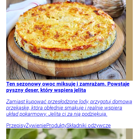
Ten sezonowy owoc miksuję i zamrażam. Powstaje
pyszny deser, który wspiera jelita
Zamiast kupować przesłodzone lody, przygotuj domową
przekąskę, która obłędnie smakuje i realnie wspiera
układ pokarmowy. Jelita ci za nią podziękują.
Przepisy
Żywienie
Produkty
Składniki odżywcze