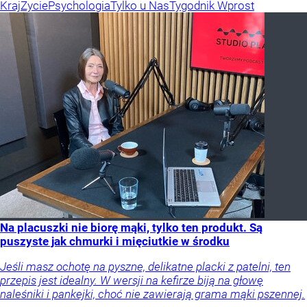
Kraj
Życie
Psychologia
Tylko u Nas
Tygodnik Wprost
Na placuszki nie biorę mąki, tylko ten produkt. Są
puszyste jak chmurki i mięciutkie w środku
Jeśli masz ochotę na pyszne, delikatne placki z patelni, ten
przepis jest idealny. W wersji na kefirze biją na głowę
naleśniki i pankejki, choć nie zawierają grama mąki pszennej.