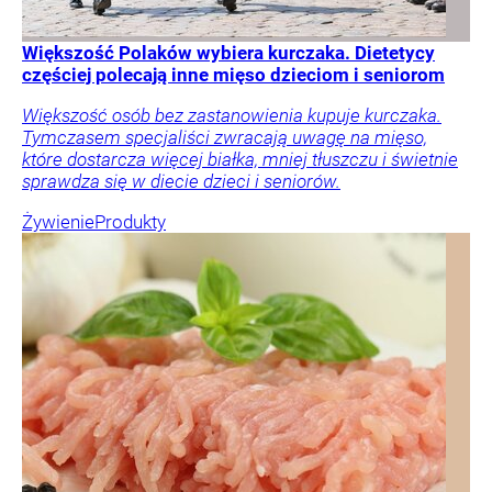
Większość Polaków wybiera kurczaka. Dietetycy
częściej polecają inne mięso dzieciom i seniorom
Większość osób bez zastanowienia kupuje kurczaka.
Tymczasem specjaliści zwracają uwagę na mięso,
które dostarcza więcej białka, mniej tłuszczu i świetnie
sprawdza się w diecie dzieci i seniorów.
Żywienie
Produkty