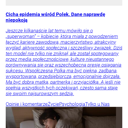
Cicha epidemia wśród Polek. Dane naprawdę
niepokoją
Jeszcze kilkanaście lat temu mówiło się o
„superwoman” – kobiecie, która miała z powodzeniem
łączyć karierę zawodową, macierzyństwo, atrakcyjny
wygląd, aktywność społeczną i szczęśliwy związek. Dziś
ten model nie tylko nie zniknął, ale został spotęgowany
przez media społecznościowe, kulturę nieustannego
porównywania się oraz wszechobecną presję osiągania
sukcesu. Współczesna Polka ma być piękna, zadbana,
wysportowana, przedsiębiorcza, emocjonalnie dojrzała.
Ma być dobrą matką, partnerką i przyjaciółką. A jeśli nie
spełnia wszystkich tych oczekiwań, często sama staje
się swoim najsurowszym sędzią.
Opinie i komentarze
Życie
Psychologia
Tylko u Nas