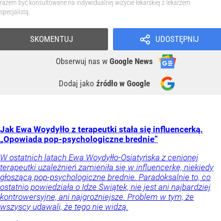
razem być konsultowane na indywidualnej wizycie lekarskiej z lekarzem
specjalistą.
SKOMENTUJ
UDOSTĘPNIJ
Obserwuj nas
w
Google News
Dodaj jako
źródło w Google
Jak Ewa Woydyłło z terapeutki stała się influencerką.
„Opowiada pop-psychologiczne brednie”
W ostatnich latach Ewa Woydyłło-Osiatyńska z cenionej
terapeutki uzależnień zamieniła się w influencerkę, niekiedy
głoszącą pop-psychologiczne brednie. Paradoksalnie to, co
ostatnio powiedziała o Idze Świątek, nie jest ani najbardziej
kontrowersyjne, ani najgroźniejsze. Problem w tym, że
wszyscy udawali, że tego nie widzą.