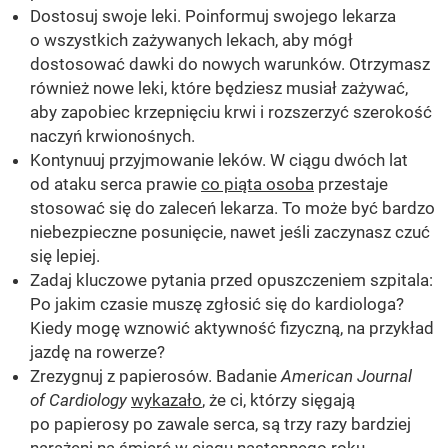
Dostosuj swoje leki. Poinformuj swojego lekarza
o wszystkich zażywanych lekach, aby mógł
dostosować dawki do nowych warunków. Otrzymasz
również nowe leki, które będziesz musiał zażywać,
aby zapobiec krzepnięciu krwi i rozszerzyć szerokość
naczyń krwionośnych.
Kontynuuj przyjmowanie leków. W ciągu dwóch lat
od ataku serca prawie
co piąta osoba
przestaje
stosować się do zaleceń lekarza. To może być bardzo
niebezpieczne posunięcie, nawet jeśli zaczynasz czuć
się lepiej.
Zadaj kluczowe pytania przed opuszczeniem szpitala:
Po jakim czasie muszę zgłosić się do kardiologa?
Kiedy mogę wznowić aktywność fizyczną, na przykład
jazdę na rowerze?
Zrezygnuj z papierosów. Badanie
American Journal
of Cardiology
wykazało
, że ci, którzy sięgają
po papierosy po zawale serca, są trzy razy bardziej
narażeni na śmierć w ciągu następnego roku