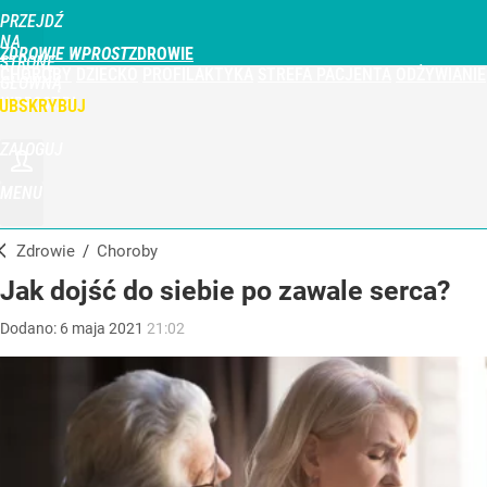
PRZEJDŹ
NA
ZDROWIE WPROST
STRONĘ
CHOROBY
DZIECKO
PROFILAKTYKA
STREFA PACJENTA
ODŻYWIANIE
GŁÓWNĄ
WPROST.PL
UBSKRYBUJ
ZALOGUJ
MENU
Zdrowie
/
Choroby
Jak dojść do siebie po zawale serca?
Dodano:
6
maja
2021
21:02