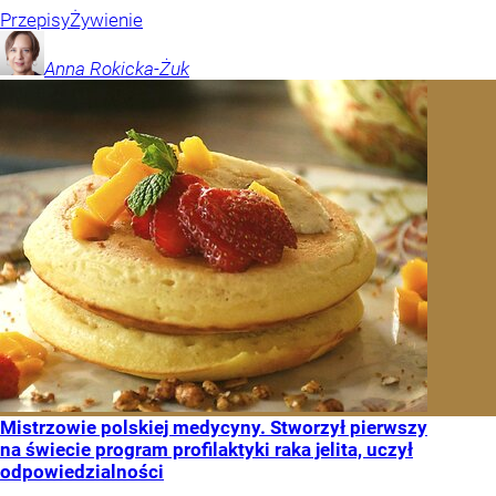
Przepisy
Żywienie
Anna
Rokicka-Żuk
Mistrzowie polskiej medycyny. Stworzył pierwszy
na świecie program profilaktyki raka jelita, uczył
odpowiedzialności