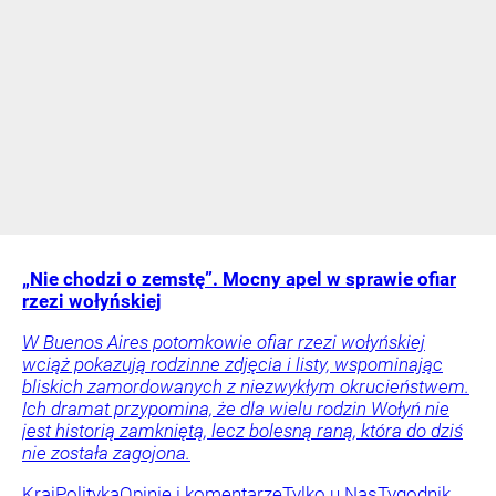
„Nie chodzi o zemstę”. Mocny apel w sprawie ofiar
rzezi wołyńskiej
W Buenos Aires potomkowie ofiar rzezi wołyńskiej
wciąż pokazują rodzinne zdjęcia i listy, wspominając
bliskich zamordowanych z niezwykłym okrucieństwem.
Ich dramat przypomina, że dla wielu rodzin Wołyń nie
jest historią zamkniętą, lecz bolesną raną, która do dziś
nie została zagojona.
Kraj
Polityka
Opinie i komentarze
Tylko u Nas
Tygodnik