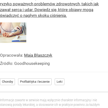
ryzyko poważnych problemów zdrowotnych, takich jak
zawał serca i udar. Dowiedz się, które objawy mogą
świadczyć o nagłym skoku ciśnienia.
Opracowała:
Maja Błaszczyk
Źródło:
Goodhousekeeping
Choroby
Profilaktyka i leczenie
Leki
Informacje zawarte w serwisie mają wyłącznie charakter informacyjny i nie
stanowią porady lekarskiej, a stosowanie ich w praktyce powinno za każdym