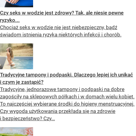
Czy seks w wodzie jest zdrowy? Tak, ale niesie pewne
ryzyko...
Chociaż seks w wodzie nie jest niebezpieczny, bądź
świadom istnienia ryzyka niektórych infekcji i chorób.
Tradycyjne tampony i podpaski. Dlaczego lepiej ich unikać
i czym je zastąpić?
Tradycyjne, jednorazowe tampony i podpaski na dobre
zagościły na sklepowych półkach i w domach wielu kobiet.
To najczęściej wybierane środki do higieny menstruacyjnej.
Czy wygoda użytkowania przekłada się na zdrowie
i bezpieczeństwo? Czy...