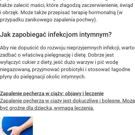
także zalecić maści, które złagodzą zaczerwienienie, świąd
i obrzęk. Może także przepisać terapię hormonalną (w
przypadku zanikowego zapalenia pochwy).
Jak zapobiegać infekcjom intymnym?
Aby nie dopuścić do rozwoju nieprzyjemnych infekcji, warto
zadbać o właściwą pielęgnację i dietę. Dobrze jest
wyłączyć cukier z diety, jeść dużo warzyw i pić wodę
niegazowaną, przyjmować probiotyki i stosować łagodne
płyny do pielęgnacji okolic intymnych.
Zapalenie pęcherza w ciąży: objawy i leczenie
Zapalenie pęcherza w ciąży jest dokuczliwe i bolesne. Może
być groźne dla dziecka, wymaga leczenia.