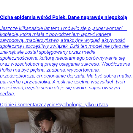
Cicha epidemia wśród Polek. Dane naprawdę niepokoją
Jeszcze kilkanaście lat temu mówiło się o „superwoman” –
kobiecie, która miała z powodzeniem łączyć karierę
zawodową, macierzyństwo, atrakcyjny wygląd, aktywność
społeczną i szczęśliwy związek. Dziś ten model nie tylko nie
zniknął, ale został spotęgowany przez media
społecznościowe, kulturę nieustannego porównywania się
oraz wszechobecną presję osiągania sukcesu. Współczesna
Polka ma być piękna, zadbana, wysportowana,
przedsiębiorcza, emocjonalnie dojrzała. Ma być dobrą matką,
partnerką i przyjaciółką. A jeśli nie spełnia wszystkich tych
oczekiwań, często sama staje się swoim najsurowszym
sędzią.
Opinie i komentarze
Życie
Psychologia
Tylko u Nas