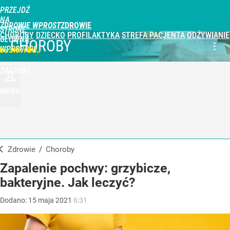
PRZEJDŹ
NA
ZDROWIE WPROST
STRONĘ
CHOROBY
DZIECKO
PROFILAKTYKA
STREFA PACJENTA
ODŻYWIANIE
GŁÓWNĄ
CHOROBY
WPROST.PL
UBSKRYBUJ
ZALOGUJ
MENU
Zdrowie
/
Choroby
Zapalenie pochwy: grzybicze,
bakteryjne. Jak leczyć?
Dodano:
15
maja
2021
6:31