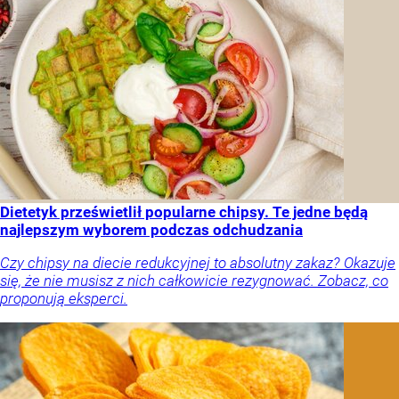
Dietetyk prześwietlił popularne chipsy. Te jedne będą
najlepszym wyborem podczas odchudzania
Czy chipsy na diecie redukcyjnej to absolutny zakaz? Okazuje
się, że nie musisz z nich całkowicie rezygnować. Zobacz, co
proponują eksperci.