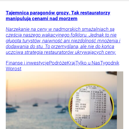
Tajemnica paragonów grozy. Tak restauratorzy
manipulują cenami nad morzem
Narzekanie na ceny w nadmorskich smażalniach są
częścią naszego wakacyjnego folkloru. Jednak to nie
głupota turystów, naiwność ani niezdolność mnożenia i
dodawania do stu. To przemyślana, ale nie do końca
uczciwa strategia restauratorów ukrywających ceny.
Finanse i inwestycje
Podróże
Kraj
Tylko u Nas
Tygodnik
Wprost