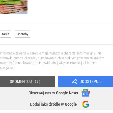
Seks
Choroby
Informacje zawarte w serwisie mają wyłącznie charakter informacyjny i nie
stanowią porady lekarskiej, a stosowanie ich w praktyce powinno za każdym
razem być konsultowane na indywidualnej wizycie lekarskiej z lekarzem
specjalistą.
SKOMENTUJ
UDOSTĘPNIJ
3
Obserwuj nas
w
Google News
Dodaj jako
źródło w Google