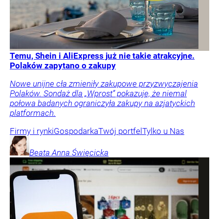
Temu, Shein i AliExpress już nie takie atrakcyjne.
Polaków zapytano o zakupy
Nowe unijne cła zmieniły zakupowe przyzwyczajenia
Polaków. Sondaż dla „Wprost” pokazuje, że niemal
połowa badanych ograniczyła zakupy na azjatyckich
platformach.
Firmy i rynki
Gospodarka
Twój portfel
Tylko u Nas
Beata Anna
Święcicka