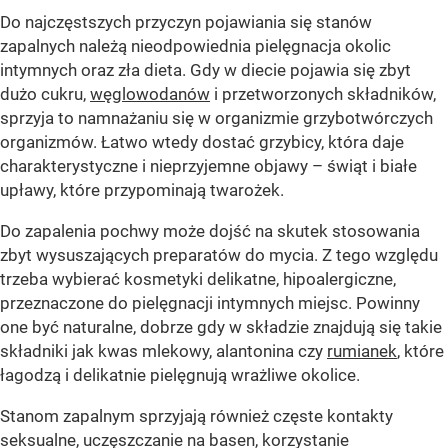
Do najczęstszych przyczyn pojawiania się stanów
zapalnych należą nieodpowiednia pielęgnacja okolic
intymnych oraz zła dieta. Gdy w diecie pojawia się zbyt
dużo cukru,
węglowodanów
i przetworzonych składników,
sprzyja to namnażaniu się w organizmie grzybotwórczych
organizmów. Łatwo wtedy dostać grzybicy, która daje
charakterystyczne i nieprzyjemne objawy – świąt i białe
upławy, które przypominają twarożek.
Do zapalenia pochwy może dojść na skutek stosowania
zbyt wysuszających preparatów do mycia. Z tego względu
trzeba wybierać kosmetyki delikatne, hipoalergiczne,
przeznaczone do pielęgnacji intymnych miejsc. Powinny
one być naturalne, dobrze gdy w składzie znajdują się takie
składniki jak kwas mlekowy, alantonina czy
rumianek
, które
łagodzą i delikatnie pielęgnują wrażliwe okolice.
Stanom zapalnym sprzyjają również częste kontakty
seksualne, uczęszczanie na basen, korzystanie