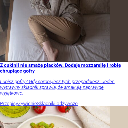
Z cukinii nie smażę placków. Dodaję mozzarellę i robię
chrupiące gofry
Lubisz gofry? Gdy spróbujesz tych przepadniesz. Jeden
wytrawny składnik sprawia, że smakują naprawdę
wyjątkowo.
Przepisy
Żywienie
Składniki odżywcze