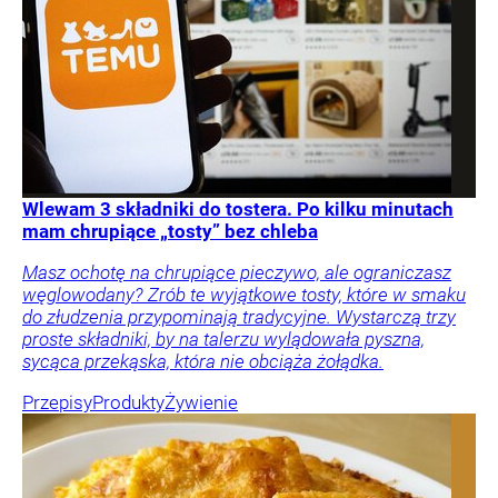
Wlewam 3 składniki do tostera. Po kilku minutach
mam chrupiące „tosty” bez chleba
Masz ochotę na chrupiące pieczywo, ale ograniczasz
węglowodany? Zrób te wyjątkowe tosty, które w smaku
do złudzenia przypominają tradycyjne. Wystarczą trzy
proste składniki, by na talerzu wylądowała pyszna,
sycąca przekąska, która nie obciąża żołądka.
Przepisy
Produkty
Żywienie