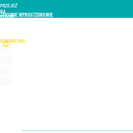
PRZEJDŹ
Udostępnij
0
Skomentuj
NA
ZDROWIE WPROST
STRONĘ
GŁÓWNĄ
CHOROBY
DZIECKO
PROFILAKTYKA
STREFA PACJENTA
ODŻYWIAN
WPROST.PL
SUBSKRYBUJ
ZALOGUJ
SZUKAJ
MENU