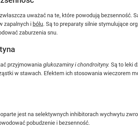
 zwłaszcza uważać na te, które powodują bezsenność. Są 
w zapalnych i
bólu
. Są to preparaty silnie stymulujące o
odować zaburzenia snu.
tyna
ikać przyjmowania
glukozaminy i chondroityny.
Są to leki 
rząstki w stawach. Efektem ich stosowania wieczorem m
e oparte jest na selektywnych inhibitorach wychwytu zwr
owodować pobudzenie i bezsenność.