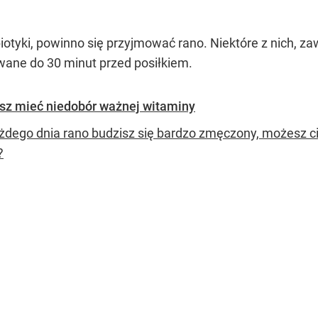
otyki, powinno się przyjmować rano. Niektóre z nich, za
wane do 30 minut przed posiłkiem.
sz mieć niedobór ważnej witaminy
żdego dnia rano budzisz się bardzo zmęczony, możesz c
?