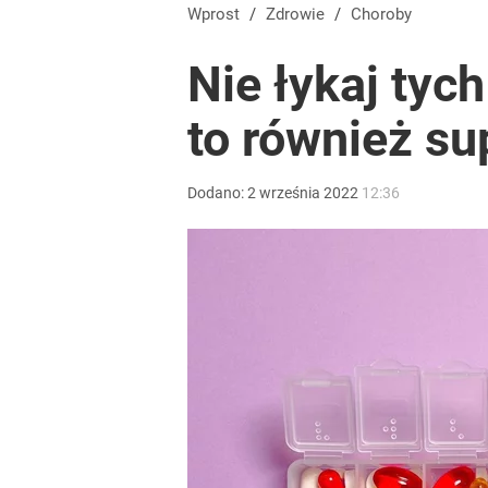
Wprost
/
Zdrowie
/
Choroby
Nie łykaj tyc
to również s
Dodano:
2
września
2022
12:36