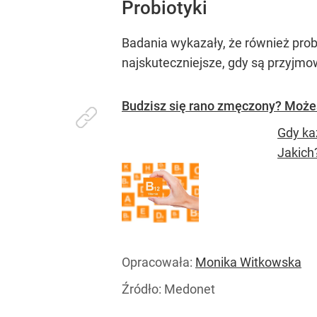
Probiotyki
Badania wykazały, że również probi
najskuteczniejsze, gdy są przyjmo
Budzisz się rano zmęczony? Może
Gdy ka
Jakich
Opracowała:
Monika Witkowska
Źródło:
Medonet