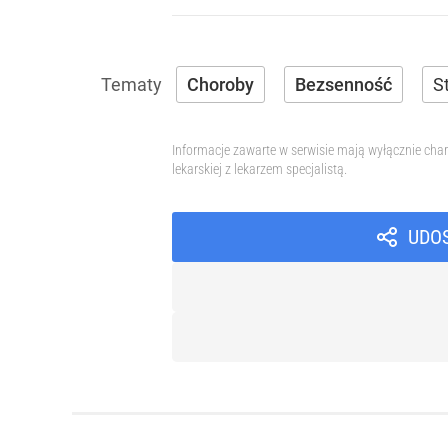
Choroby
Bezsenność
S
Informacje zawarte w serwisie mają wyłącznie char
lekarskiej z lekarzem specjalistą.
UDO