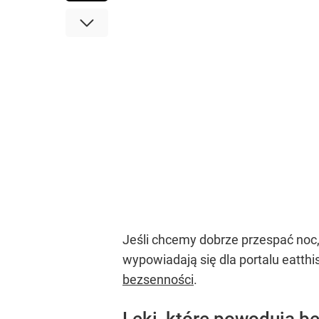
Jeśli chcemy dobrze przespać noc
wypowiadają się dla portalu eatth
bezsenności
.
Leki, które powodują b