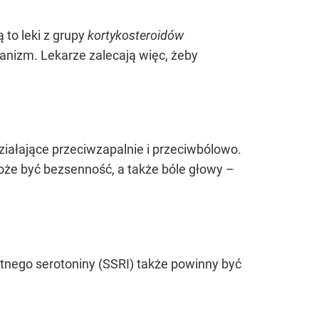
to leki z grupy
kortykosteroidów
rganizm. Lekarze zalecają więc, żeby
działające przeciwzapalnie i przeciwbólowo.
oże być bezsenność, a także bóle głowy –
otnego serotoniny (SSRI) także powinny być