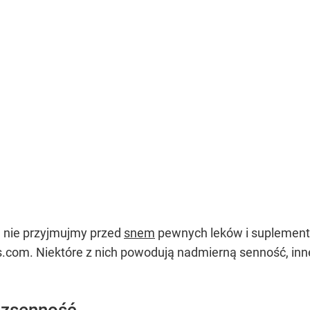
, nie przyjmujmy przed
snem
pewnych leków i suplementó
is.com. Niektóre z nich powodują nadmierną senność, in
ezsenność