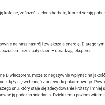
ą kofeinę, żeńszeń, zieloną herbatę, które działają pob
ywnie na nasz nastrój i zwiększają energię. Dlatego tym 
oczuciem przez cały dzień – doradzają eksperci.
inę D
wieczorem, może to negatywnie wpłynąć na jakość
nie zdąży się wchłonąć z przewodu pokarmowego. Powodu
zego snu, który staje się zdecydowanie krótszy i mniej 
mować ją podczas śniadania. Dzięki temu poziom witamin