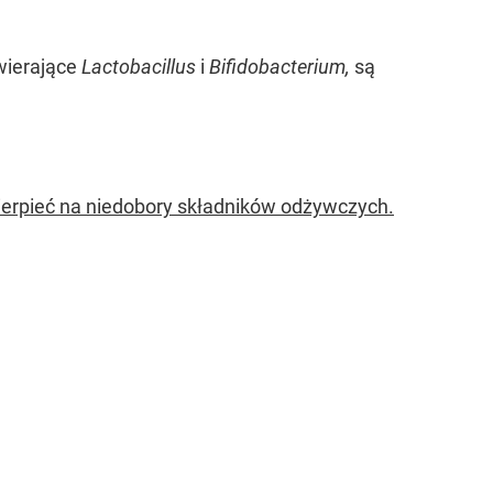
wierające
Lactobacillus
i
Bifidobacterium,
są
ierpieć na niedobory składników odżywczych.