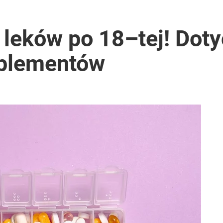
h leków po 18–tej! Dot
uplementów