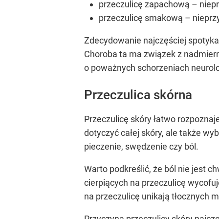
przeczulicę zapachową – niep
przeczulicę smakową – nieprz
Zdecydowanie najczęściej spotykan
Choroba ta ma związek z nadmiern
o poważnych schorzeniach neurol
Przeczulica skórna
Przeczulicę skóry łatwo rozpoznaje
dotyczyć całej skóry, ale także wy
pieczenie, swędzenie czy ból.
Warto podkreślić, że ból nie jest 
cierpiących na przeczulicę wycofuj
na przeczulicę unikają tłocznych mi
Przyczyną przeczulicy skóry najc