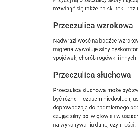
rozwinąć się także na skutek urazu
Przeczulica wzrokowa
Nadwrażliwość na bodźce wzrokowe
migrena wywołuje silny dyskomfor
spojówek, chorób rogówki i innyc
Przeczulica słuchowa
Przeczulica słuchowa może być z
być różne – czasem niedosłuch, u
doprowadzają do nadmiernego odczu
czując silny ból w głowie i w uszac
na wykonywaniu danej czynności.