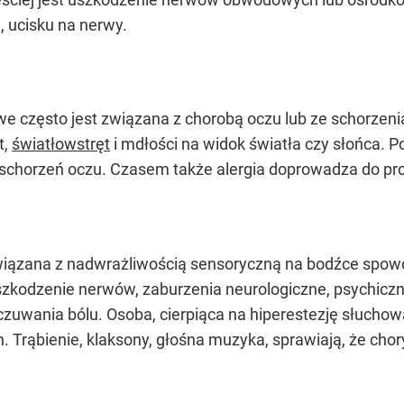
, ucisku na nerwy.
 często jest związana z chorobą oczu lub ze schorzen
t,
światłowstręt
i mdłości na widok światła czy słońca. P
h schorzeń oczu. Czasem także alergia doprowadza do p
wiązana z nadwrażliwością sensoryczną na bodźce spo
szkodzenie nerwów, zaburzenia neurologiczne, psychicz
wania bólu. Osoba, cierpiąca na hiperestezję słuchową
h. Trąbienie, klaksony, głośna muzyka, sprawiają, że chor