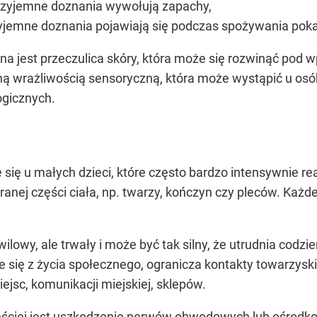
rzyjemne doznania wywołują zapachy,
yjemne doznania pojawiają się podczas spożywania po
a jest przeczulica skóry, która może się rozwinąć pod
ą wrażliwością sensoryczną, która może wystąpić u os
ogicznych.
 się u małych dzieci, które często bardzo intensywnie r
branej części ciała, np. twarzy, kończyn czy pleców. Każd
chwilowy, ale trwały i może być tak silny, że utrudnia co
e się z życia społecznego, ogranicza kontakty towarzyski
ejsc, komunikacji miejskiej, sklepów.
zęściej jest uszkodzenie nerwów obwodowych lub ośrod