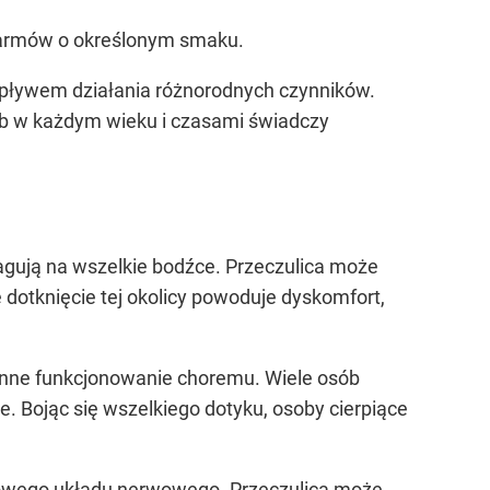
karmów o określonym smaku.
 wpływem działania różnorodnych czynników.
ób w każdym wieku i czasami świadczy
eagują na wszelkie bodźce. Przeczulica może
e dotknięcie tej okolicy powoduje dyskomfort,
dzienne funkcjonowanie choremu. Wiele osób
e. Bojąc się wszelkiego dotyku, osoby cierpiące
kowego układu nerwowego. Przeczulica może