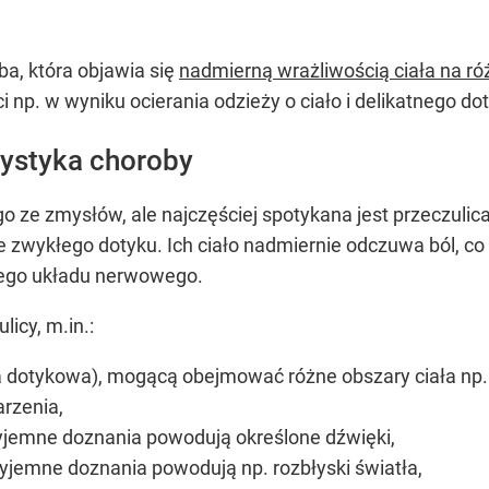
ba, która objawia się
nadmierną wrażliwością ciała na r
i np. w wyniku ocierania odzieży o ciało i delikatnego do
rystyka choroby
 ze zmysłów, ale najczęściej spotykana jest przeczulica
ie zwykłego dotyku. Ich ciało nadmiernie odczuwa ból,
ego układu nerwowego.
licy, m.in.:
a dotykowa), mogącą obejmować różne obszary ciała np. g
rzenia,
yjemne doznania powodują określone dźwięki,
yjemne doznania powodują np. rozbłyski światła,