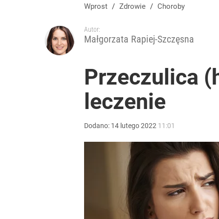
Wprost
/
Zdrowie
/
Choroby
Autor:
Małgorzata Rapiej-Szczęsna
Przeczulica (
leczenie
Dodano:
14
lutego
2022
11:01