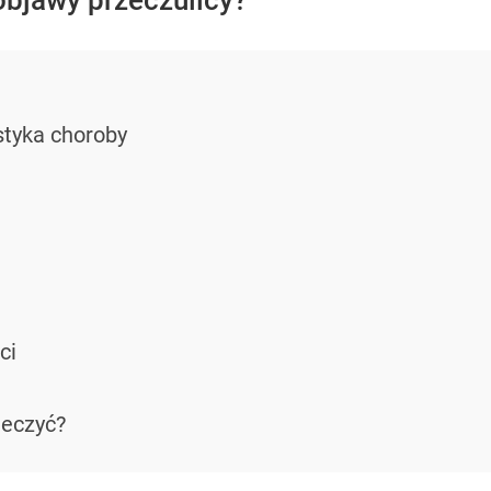
objawy przeczulicy?
styka choroby
ci
leczyć?