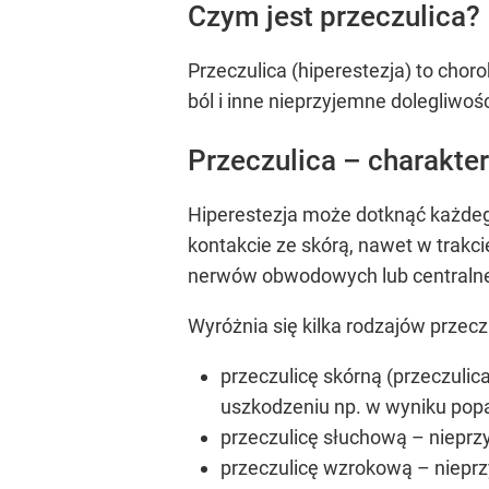
Czym jest przeczulica?
Przeczulica (hiperestezja) to choro
ból i inne nieprzyjemne dolegliwośc
Przeczulica – charakte
Hiperestezja może dotknąć każdego
kontakcie ze skórą, nawet w trakc
nerwów obwodowych lub centraln
Wyróżnia się kilka rodzajów przeczu
przeczulicę skórną (przeczulic
uszkodzeniu np. w wyniku popa
przeczulicę słuchową – nieprz
przeczulicę wzrokową – nieprz