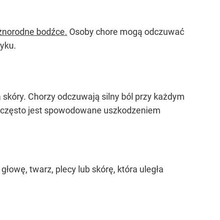
óżnorodne bodźce.
Osoby chore mogą odczuwać
tyku.
 skóry. Chorzy odczuwają silny ból przy każdym
 co często jest spowodowane uszkodzeniem
łowę, twarz, plecy lub skórę, która uległa