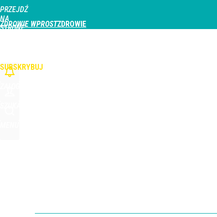
PRZEJDŹ
Udostępnij
2
Skomentuj
NA
ZDROWIE WPROST
STRONĘ
GŁÓWNĄ
CHOROBY
DZIECKO
PROFILAKTYKA
STREFA PACJENTA
ODŻYWIAN
WPROST.PL
SUBSKRYBUJ
ZALOGUJ
SZUKAJ
MENU