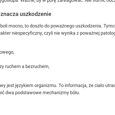
kręgosłupa. Ważne, by w porę zareagować. Nie tłumić odcz
oznacza uszkodzenie
o boli mocno, to doszło do poważnego uszkodzenia. Tymc
er niespecyficzny, czyli nie wynika z poważnej patologii 
iowego,
zy ruchem a bezruchem,
.
wy jest językiem organizmu. To informacja, że ciało utra
óżnić dwa podstawowe mechanizmy bólu.