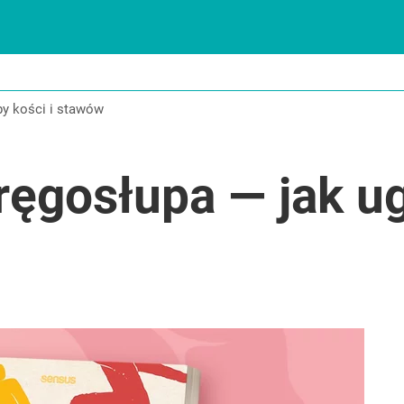
IE
by
kości i stawów
kręgosłupa — jak u