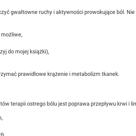
zyć gwałtowne ruchy i aktywności prowokujące ból. Nie 
t możliwe,
zyj do mojej książki),
trzymać prawidłowe krążenie i metabolizm tkanek.
w terapii ostrego bólu jest poprawa przepływu krwi i li
h,
ch,