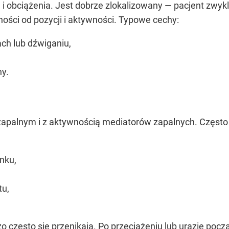
i obciążenia. Jest dobrze zlokalizowany — pacjent zwykl
ności od pozycji i aktywności. Typowe cechy:
tach lub dźwiganiu,
ny.
apalnym i z aktywnością mediatorów zapalnych. Często jes
nku,
tu,
 często się przenikają. Po przeciążeniu lub urazie po