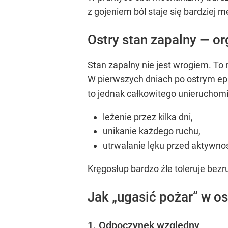
z gojeniem ból staje się bardziej 
Ostry stan zapalny — o
Stan zapalny nie jest wrogiem. To
W pierwszych dniach po ostrym ep
to jednak całkowitego unieruchom
leżenie przez kilka dni,
unikanie każdego ruchu,
utrwalanie lęku przed aktywno
Kręgosłup bardzo źle toleruje bezr
Jak „ugasić pożar” w o
1. Odpoczynek względny