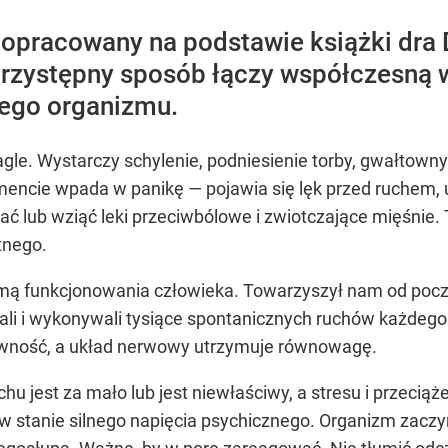
ł opracowany na podstawie książki dra
 przystępny sposób łączy współczesną w
iego organizmu.
gle. Wystarczy schylenie, podniesienie torby, gwałtowny 
mencie wpada w panikę — pojawia się lęk przed ruchem,
zekać lub wziąć leki przeciwbólowe i zwiotczające mięśn
tnego.
ormą funkcjonowania człowieka. Towarzyszył nam od pocz
nali i wykonywali tysiące spontanicznych ruchów każdego 
awność, a układ nerwowy utrzymuje równowagę.
hu jest za mało lub jest niewłaściwy, a stresu i przeci
o w stanie silnego napięcia psychicznego. Organizm za