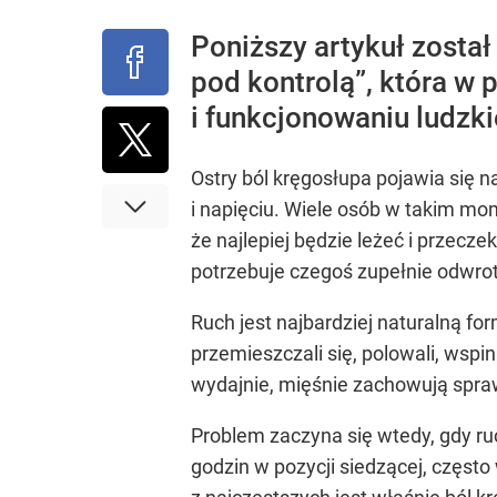
Poniższy artykuł zosta
pod kontrolą”, która w
i funkcjonowaniu ludzk
Ostry ból kręgosłupa pojawia się na
i napięciu. Wiele osób w takim mo
że najlepiej będzie leżeć i przec
potrzebuje czegoś zupełnie odwro
Ruch jest najbardziej naturalną f
przemieszczali się, polowali, wspi
wydajnie, mięśnie zachowują spr
Problem zaczyna się wtedy, gdy ruc
godzin w pozycji siedzącej, częst