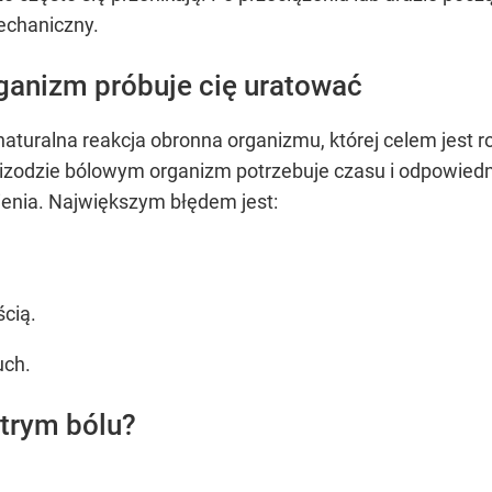
mechaniczny.
rganizm próbuje cię uratować
 naturalna reakcja obronna organizmu, której celem jes
izodzie bólowym organizm potrzebuje czasu i odpowiedn
ienia. Największym błędem jest:
ścią.
uch.
strym bólu?