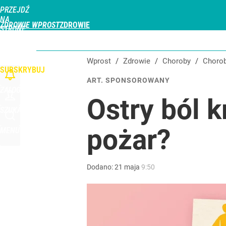
PRZEJDŹ
Udostępnij
0
Skomentuj
NA
ZDROWIE WPROST
STRONĘ
GŁÓWNĄ
CHOROBY
DZIECKO
PROFILAKTYKA
STREFA PACJENTA
ODŻYWIAN
WPROST.PL
Wprost
/
Zdrowie
/
Choroby
/
Choro
SUBSKRYBUJ
ART. SPONSOROWANY
ZALOGUJ
Ostry ból 
SZUKAJ
pożar?
MENU
Dodano:
21
maja
9:50