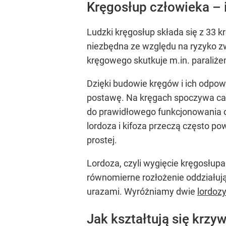
Kręgosłup człowieka –
Ludzki kręgosłup składa się z 33 
niezbędna ze względu na ryzyko 
kręgowego skutkuje m.in. paraliże
Dzięki budowie kręgów i ich odp
postawę. Na kręgach spoczywa cały
do prawidłowego funkcjonowania o
lordoza i kifoza przeczą często po
prostej.
Lordoza, czyli wygięcie kręgosłupa
równomierne rozłożenie oddziałuj
urazami. Wyróżniamy dwie
lordoz
Jak kształtują się krzy