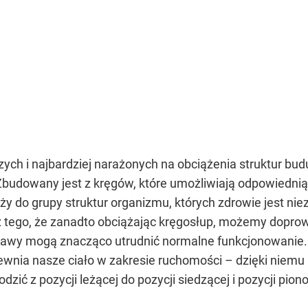
zych i najbardziej narażonych na obciążenia struktur bu
 Zbudowany jest z kręgów, które umożliwiają odpowiedn
eży do grupy struktur organizmu, których zdrowie jest n
z tego, że zanadto obciążając kręgosłup, możemy dopr
objawy mogą znacząco utrudnić normalne funkcjonowanie
pewnia nasze ciało w zakresie ruchomości – dzięki niem
zić z pozycji leżącej do pozycji siedzącej i pozycji pion