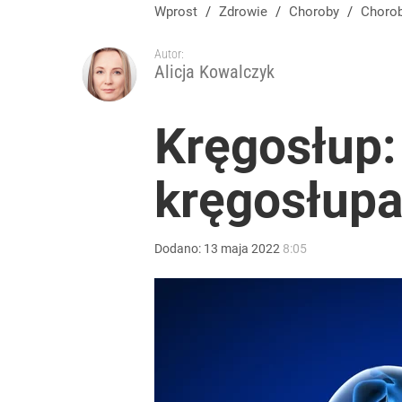
Wprost
/
Zdrowie
/
Choroby
/
Choro
Autor:
Alicja Kowalczyk
Kręgosłup:
kręgosłup
Dodano:
13
maja
2022
8:05