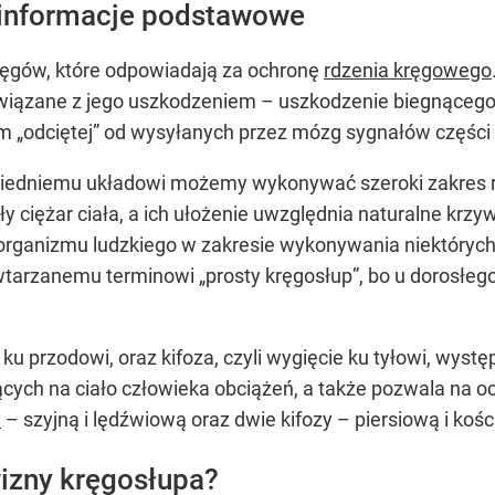
 informacje podstawowe
kręgów, które odpowiadają za ochronę
rdzenia kręgowego
związane z jego uszkodzeniem – uszkodzenie biegnąceg
m „odciętej” od wysyłanych przez mózg sygnałów części 
owiedniemu układowi możemy wykonywać szeroki zakre
 ciężar ciała, a ich ułożenie uwzględnia naturalne krzy
rganizmu ludzkiego w zakresie wykonywania niektórych r
wtarzanemu terminowi „prosty kręgosłup”, bo u dorosłego 
 ku przodowi, oraz kifoza, czyli wygięcie ku tyłowi, wyst
ących na ciało człowieka obciążeń, a także pozwala na 
y
– szyjną i lędźwiową oraz dwie kifozy – piersiową i kośc
wizny kręgosłupa?