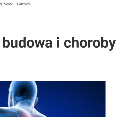
by
kości i stawów
 budowa i choroby
a