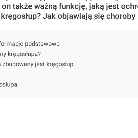
i on także ważną funkcję, jaką jest oc
kręgosłup? Jak objawiają się choroby
nformacje podstawowe
zny kręgosłupa?
h zbudowany jest kręgosłup
gosłupa