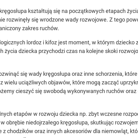
kręgosłupa kształtują się na początkowych etapach życi
 nie rozwinęły się wrodzone wady rozwojowe. Z tego pow
aniczony zakres ruchów.
ologicznych lordoz i kifoz jest moment, w którym dzieck
h życia dziecka przychodzi czas na kolejne skoki rozwoj
winąć się wady kręgosłupa oraz inne schorzenia, które
 z wielu uciążliwych objawów, które mogą zacząć uprzykrz
możemy cieszyć się swobodą wykonywanych ruchów oraz 
nych etapów w rozwoju dziecka np. zbyt wczesne rozpoc
 obrębie niedojrzałego kręgosłupa, skutkując rozwojem 
ie z chodzików oraz innych akcesoriów dla niemowląt, k