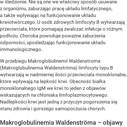
w śledzionie. Nie są one we właściwy sposób usuwane
z organizmu, zaburzając pracę układu limfatycznego,
a także wpływając na funkcjonowanie układu
krwiotwórczego. U osób zdrowych limfocyty B wytwarzają
przeciwciała, które pomagają zwalczać infekcje o różnym
podłożu. Choroba powoduje poważne zaburzenia
odporności, upośledzając funkcjonowanie układu
immunologicznego.
W przebiegu Makroglobulinemii Waldenstroma
(Makroglobulinemia Waldenströma) limfocyty typu B
wytwarzają w nadmiernej ilości przeciwciała monoklonalne,
które wpływają na lepkość krwi. Obecność białka
monoklonalnego IgM we krwi to jeden z objawów
wskazujących na chłoniaka limfoplazmocytowego.
Nadlepkości krwi jest jedną z przyczyn pogorszenia się
stanu zdrowia i gorszego samopoczucia chorych.
Makroglobulinemia Waldenströma – objawy