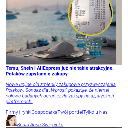
Temu, Shein i AliExpress już nie takie atrakcyjne.
Polaków zapytano o zakupy
Nowe unijne cła zmieniły zakupowe przyzwyczajenia
Polaków. Sondaż dla „Wprost” pokazuje, że niemal
połowa badanych ograniczyła zakupy na azjatyckich
platformach.
Firmy i rynki
Gospodarka
Twój portfel
Tylko u Nas
Beata Anna
Święcicka