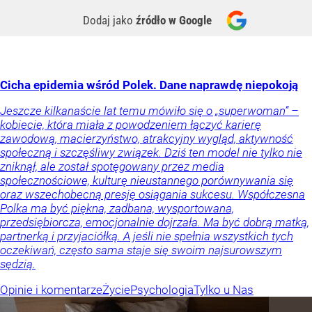
Dodaj jako
źródło w Google
Cicha epidemia wśród Polek. Dane naprawdę niepokoją
Jeszcze kilkanaście lat temu mówiło się o „superwoman” –
kobiecie, która miała z powodzeniem łączyć karierę
zawodową, macierzyństwo, atrakcyjny wygląd, aktywność
społeczną i szczęśliwy związek. Dziś ten model nie tylko nie
zniknął, ale został spotęgowany przez media
społecznościowe, kulturę nieustannego porównywania się
oraz wszechobecną presję osiągania sukcesu. Współczesna
Polka ma być piękna, zadbana, wysportowana,
przedsiębiorcza, emocjonalnie dojrzała. Ma być dobrą matką,
partnerką i przyjaciółką. A jeśli nie spełnia wszystkich tych
oczekiwań, często sama staje się swoim najsurowszym
sędzią.
Opinie i komentarze
Życie
Psychologia
Tylko u Nas