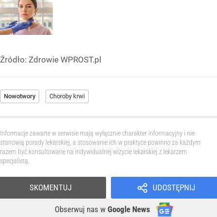
Źródło:
Zdrowie WPROST.pl
Nowotwory
Choroby krwi
Informacje zawarte w serwisie mają wyłącznie charakter informacyjny i nie
stanowią porady lekarskiej, a stosowanie ich w praktyce powinno za każdym
razem być konsultowane na indywidualnej wizycie lekarskiej z lekarzem
specjalistą.
SKOMENTUJ
UDOSTĘPNIJ
Obserwuj nas
w
Google News