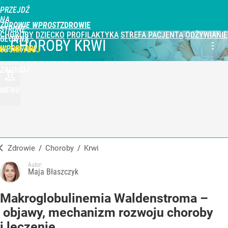
PRZEJDŹ
NA
ZDROWIE WPROST
STRONĘ
CHOROBY
DZIECKO
PROFILAKTYKA
STREFA PACJENTA
ODŻYWIANIE
GŁÓWNĄ
CHOROBY KRWI
WPROST.PL
UBSKRYBUJ
ZALOGUJ
MENU
Zdrowie
/
Choroby
/
krwi
Autor:
Maja Błaszczyk
Makroglobulinemia Waldenstroma –
objawy, mechanizm rozwoju choroby
i leczenie