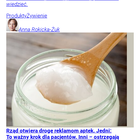
wiedzieć.
Produkty
Żywienie
Anna
Rokicka-Żuk
Rząd otwiera drogę reklamom aptek. Jedni:
To ważny krok dla pacjentów. Inni – ostrzegają