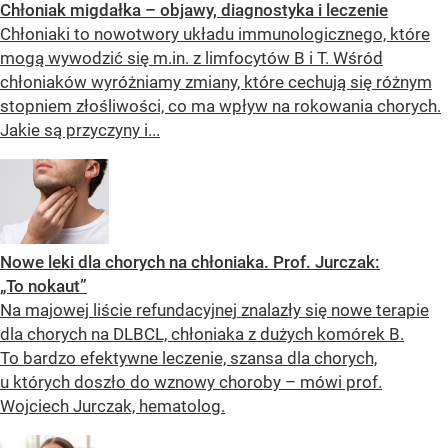
Chłoniak migdałka – objawy, diagnostyka i leczenie
Chłoniaki to nowotwory układu immunologicznego, które
mogą wywodzić się m.in. z limfocytów B i T. Wśród
chłoniaków wyróżniamy zmiany, które cechują się różnym
stopniem złośliwości, co ma wpływ na rokowania chorych.
Jakie są przyczyny i...
Nowe leki dla chorych na chłoniaka. Prof. Jurczak:
„To nokaut”
Na majowej liście refundacyjnej znalazły się nowe terapie
dla chorych na DLBCL, chłoniaka z dużych komórek B.
To bardzo efektywne leczenie, szansa dla chorych,
u których doszło do wznowy choroby – mówi prof.
Wojciech Jurczak, hematolog.