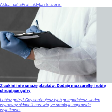
Aktualności
Profilaktyka i leczenie
Z cukinii nie smażę placków. Dodaję mozzarellę i robię
chrupiące gofry
Lubisz gofry? Gdy spróbujesz tych przepadniesz. Jeden
wytrawny składnik sprawia, że smakują naprawdę
wyjątkowo.