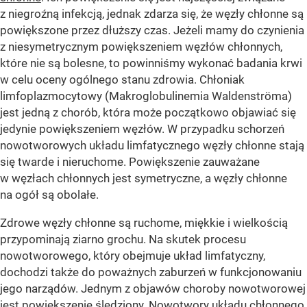
z niegroźną infekcją, jednak zdarza się, że węzły chłonne są
powiększone przez dłuższy czas. Jeżeli mamy do czynienia
z niesymetrycznym powiększeniem węzłów chłonnych,
które nie są bolesne, to powinniśmy wykonać badania krwi
w celu oceny ogólnego stanu zdrowia. Chłoniak
limfoplazmocytowy (Makroglobulinemia Waldenströma)
jest jedną z chorób, która może początkowo objawiać się
jedynie powiększeniem węzłów. W przypadku schorzeń
nowotworowych układu limfatycznego węzły chłonne stają
się twarde i nieruchome. Powiększenie zauważane
w węzłach chłonnych jest symetryczne, a węzły chłonne
na ogół są obolałe.
Zdrowe węzły chłonne są ruchome, miękkie i wielkością
przypominają ziarno grochu. Na skutek procesu
nowotworowego, który obejmuje układ limfatyczny,
dochodzi także do poważnych zaburzeń w funkcjonowaniu
jego narządów. Jednym z objawów choroby nowotworowej
jest powiększenie śledziony. Nowotwory układu chłonnego