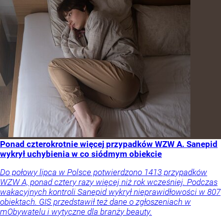
Ponad czterokrotnie więcej przypadków WZW A. Sanepid
wykrył uchybienia w co siódmym obiekcie
Do połowy lipca w Polsce potwierdzono 1413 przypadków
WZW A, ponad cztery razy więcej niż rok wcześniej. Podczas
wakacyjnych kontroli Sanepid wykrył nieprawidłowości w 807
obiektach. GIS przedstawił też dane o zgłoszeniach w
mObywatelu i wytyczne dla branży beauty.