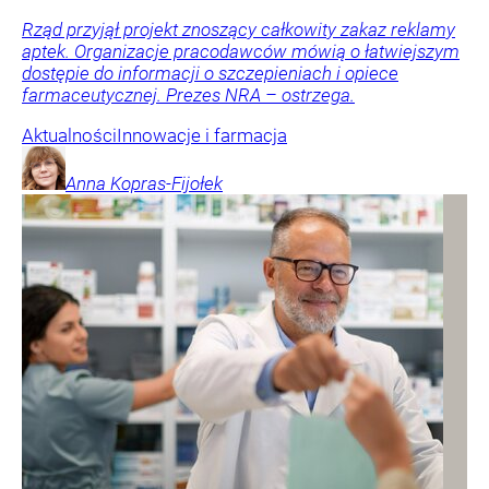
Rząd przyjął projekt znoszący całkowity zakaz reklamy
aptek. Organizacje pracodawców mówią o łatwiejszym
dostępie do informacji o szczepieniach i opiece
farmaceutycznej. Prezes NRA – ostrzega.
Aktualności
Innowacje i farmacja
Anna
Kopras-Fijołek