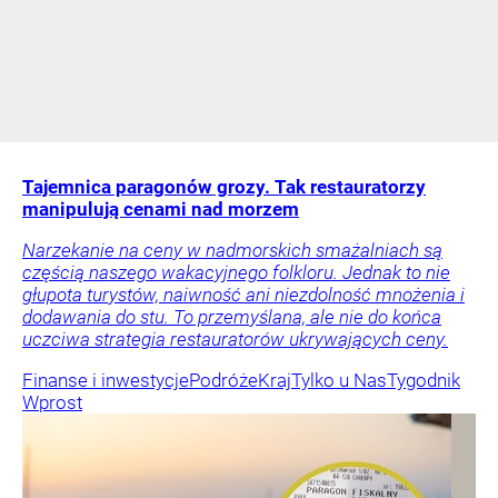
Tajemnica paragonów grozy. Tak restauratorzy
manipulują cenami nad morzem
Narzekanie na ceny w nadmorskich smażalniach są
częścią naszego wakacyjnego folkloru. Jednak to nie
głupota turystów, naiwność ani niezdolność mnożenia i
dodawania do stu. To przemyślana, ale nie do końca
uczciwa strategia restauratorów ukrywających ceny.
Finanse i inwestycje
Podróże
Kraj
Tylko u Nas
Tygodnik
Wprost