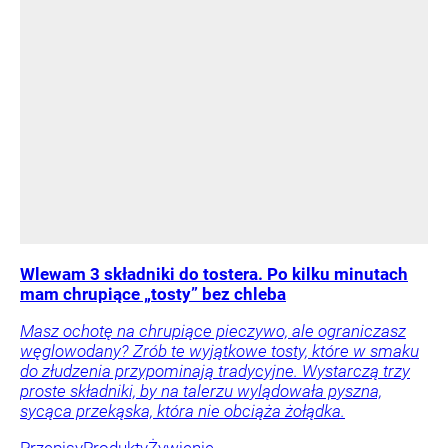
Wlewam 3 składniki do tostera. Po kilku minutach
mam chrupiące „tosty” bez chleba
Masz ochotę na chrupiące pieczywo, ale ograniczasz
węglowodany? Zrób te wyjątkowe tosty, które w smaku
do złudzenia przypominają tradycyjne. Wystarczą trzy
proste składniki, by na talerzu wylądowała pyszna,
sycąca przekąska, która nie obciąża żołądka.