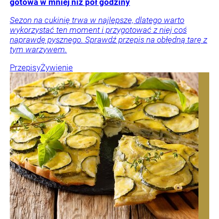
gotowa w mniej niż pół godziny
Sezon na cukinię trwa w najlepsze, dlatego warto
wykorzystać ten moment i przygotować z niej coś
naprawdę pysznego. Sprawdź przepis na obłędną tarę z
tym warzywem.
Przepisy
Żywienie