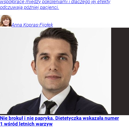
współpracę między pokoleniami i dlaczego jej efekty
odczuwają później pacjenci.
Anna
Kopras-Fijołek
Nie brokuł i nie papryka. Dietetyczka wskazała numer
1 wśród letnich warzyw