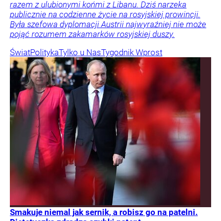
razem z ulubionymi końmi z Libanu. Dziś narzeka
publicznie na codzienne życie na rosyjskiej prowincji.
Była szefowa dyplomacji Austrii najwyraźniej nie może
pojąć rozumem zakamarków rosyjskiej duszy.
Świat
Polityka
Tylko u Nas
Tygodnik Wprost
Smakuje niemal jak sernik, a robisz go na patelni.