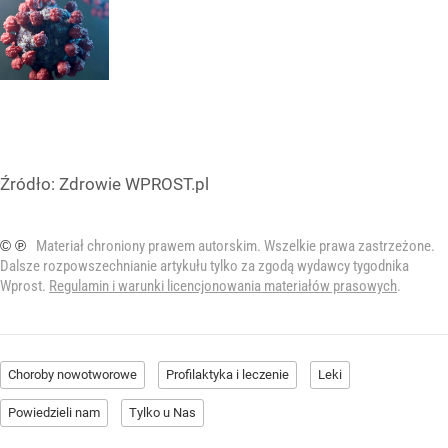
Źródło:
Zdrowie WPROST.pl
© ℗
Materiał chroniony prawem autorskim. Wszelkie prawa zastrzeżone.
Dalsze rozpowszechnianie artykułu tylko za zgodą wydawcy tygodnika
Wprost.
Regulamin i warunki licencjonowania materiałów prasowych
.
Choroby nowotworowe
Profilaktyka i leczenie
Leki
Powiedzieli nam
Tylko u Nas