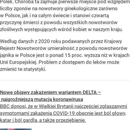
Polek. Choroba ta zajmuje pierwsze miejsce pod względem
liczby zgonów na nowotwory ginekologiczne zarówno
w Polsce, jak i na całym świecie i stanowi czwartą
przyczynę śmierci z powodu wszystkich nowotworów
złośliwych występujących wśród kobiet w naszym kraju.
Według danych z 2020 roku podawanych przez Krajowy
Rejestr Nowotworów umieralność z powodu nowotworów
jajnika w Polsce jest o ponad 15 proc. wyższa niż w krajach
Unii Europejskiej. Problem z dostępem do leków może
zmienić te statystyki.
Nowe objawy zakażeniem wariantem DELTA –
najgroźniejszą mutacją koronawirusa
BBC donosi, że w Wielkiej Brytanii najczęściej zgłaszanymi
symptomami zakażenia COVID-19 obecnie jest ból głowy,
katar i ból gardła, a także przeziębienie.