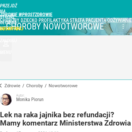
PRZEJDŹ
NA
ZDROWIE WPROST
STRONĘ
CHOROBY
DZIECKO
PROFILAKTYKA
STREFA PACJENTA
ODŻYWIANIE
GŁÓWNĄ
CHOROBY NOWOTWOROWE
WPROST.PL
UBSKRYBUJ
ZALOGUJ
MENU
Zdrowie
/
Choroby
/
nowotworowe
Autor:
Monika Piorun
Lek na raka jajnika bez refundacji?
Mamy komentarz Ministerstwa Zdrowia