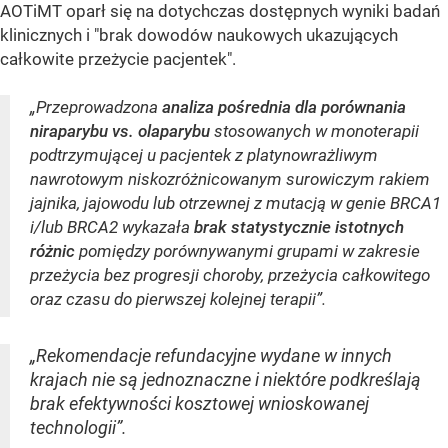
AOTiMT oparł się na dotychczas dostępnych wyniki badań
klinicznych i "brak dowodów naukowych ukazujących
całkowite przeżycie pacjentek".
„Przeprowadzona
analiza pośrednia dla porównania
niraparybu vs. olaparybu
stosowanych w monoterapii
podtrzymującej u pacjentek z platynowrażliwym
nawrotowym niskozróżnicowanym surowiczym rakiem
jajnika, jajowodu lub otrzewnej z mutacją w genie BRCA1
i/lub BRCA2 wykazała
brak statystycznie istotnych
różnic
pomiędzy porównywanymi grupami w zakresie
przeżycia bez progresji choroby, przeżycia całkowitego
oraz czasu do pierwszej kolejnej terapii”.
„Rekomendacje refundacyjne wydane w innych
krajach nie są jednoznaczne i niektóre podkreślają
brak efektywności kosztowej wnioskowanej
technologii”.