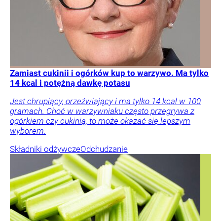
Zamiast cukinii i ogórków kup to warzywo. Ma tylko
14 kcal i potężną dawkę potasu
Jest chrupiący, orzeźwiający i ma tylko 14 kcal w 100
gramach. Choć w warzywniaku często przegrywa z
ogórkiem czy cukinią, to może okazać się lepszym
wyborem.
Składniki odżywcze
Odchudzanie