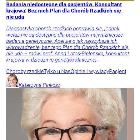
Badania niedostępne dla pacjentów. Konsultant
krajowa: Bez nich Plan dla Chorób Rzadkich się
nie uda
Diagnostyka chorób rzadkich poprawia się, jednak
wciąż nie są dostępne dla pacjentów najważniejsze
badania genetyczne. Apeluję o jak najszybsze ich
wprowadzenie, bez tego Plan dla Chorób Rzadkich się
nie uda – mówi prof. Anna Latos-Bieleńska, konsultant
krajowa w dziedzinie genetyki klinicznej.
Choroby rzadkie
Tylko u Nas
Opinie i wywiady
Pacjent
Katarzyna
Pinkosz