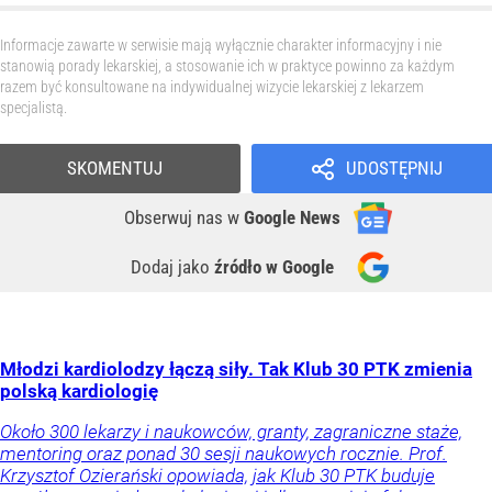
Informacje zawarte w serwisie mają wyłącznie charakter informacyjny i nie
stanowią porady lekarskiej, a stosowanie ich w praktyce powinno za każdym
razem być konsultowane na indywidualnej wizycie lekarskiej z lekarzem
specjalistą.
SKOMENTUJ
UDOSTĘPNIJ
Obserwuj nas
w
Google News
Dodaj jako
źródło w Google
Młodzi kardiolodzy łączą siły. Tak Klub 30 PTK zmienia
polską kardiologię
Około 300 lekarzy i naukowców, granty, zagraniczne staże,
mentoring oraz ponad 30 sesji naukowych rocznie. Prof.
Krzysztof Ozierański opowiada, jak Klub 30 PTK buduje