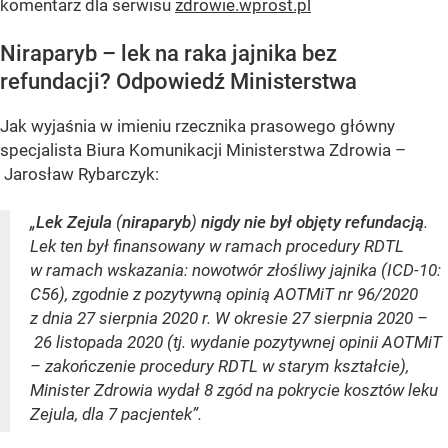
komentarz dla serwisu
zdrowie.wprost.pl
Niraparyb – lek na raka jajnika bez
refundacji? Odpowiedź Ministerstwa
Jak wyjaśnia w imieniu rzecznika prasowego główny
specjalista Biura Komunikacji Ministerstwa Zdrowia –
Jarosław Rybarczyk:
„
Lek Zejula
(
niraparyb
)
nigdy nie był objęty refundacją
.
Lek ten był finansowany w ramach procedury RDTL
w ramach wskazania: nowotwór złośliwy jajnika (ICD-10:
C56), zgodnie z pozytywną opinią AOTMiT nr 96/2020
z dnia 27 sierpnia 2020 r. W okresie 27 sierpnia 2020 –
26 listopada 2020 (tj. wydanie pozytywnej opinii AOTMiT
– zakończenie procedury RDTL w starym kształcie),
Minister Zdrowia wydał 8 zgód na pokrycie kosztów leku
Zejula, dla 7 pacjentek”.