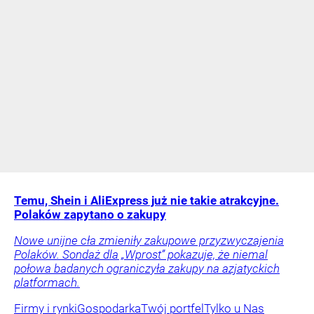
Temu, Shein i AliExpress już nie takie atrakcyjne.
Polaków zapytano o zakupy
Nowe unijne cła zmieniły zakupowe przyzwyczajenia
Polaków. Sondaż dla „Wprost” pokazuje, że niemal
połowa badanych ograniczyła zakupy na azjatyckich
platformach.
Firmy i rynki
Gospodarka
Twój portfel
Tylko u Nas