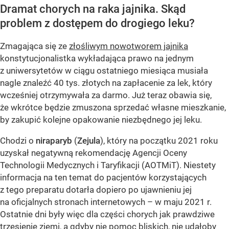
Dramat chorych na raka jajnika. Skąd
problem z dostępem do drogiego leku?
Zmagająca się ze
złośliwym nowotworem jajnika
konstytucjonalistka wykładająca prawo na jednym
z uniwersytetów w ciągu ostatniego miesiąca musiała
nagle znaleźć 40 tys. złotych na zapłacenie za lek, który
wcześniej otrzymywała za darmo. Już teraz obawia się,
że wkrótce będzie zmuszona sprzedać własne mieszkanie,
by zakupić kolejne opakowanie niezbędnego jej leku.
Chodzi o
niraparyb
(
Zejula
), który na początku 2021 roku
uzyskał negatywną rekomendację Agencji Oceny
Technologii Medycznych i Taryfikacji (AOTMiT). Niestety
informacja na ten temat do pacjentów korzystających
z tego preparatu dotarła dopiero po ujawnieniu jej
na oficjalnych stronach internetowych – w maju 2021 r.
Ostatnie dni były więc dla części chorych jak prawdziwe
trzęsienie ziemi, a gdyby nie pomoc bliskich, nie udałoby