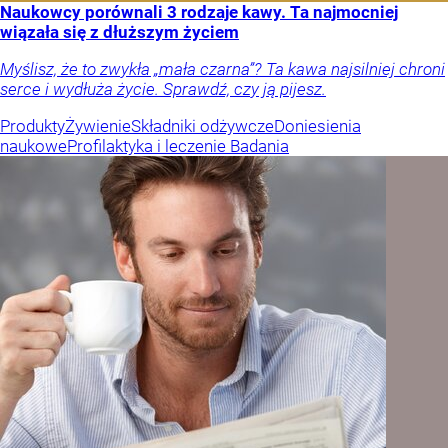
Naukowcy porównali 3 rodzaje kawy. Ta najmocniej
wiązała się z dłuższym życiem
Myślisz, że to zwykła „mała czarna”? Ta kawa najsilniej chroni
serce i wydłuża życie. Sprawdź, czy ją pijesz.
Produkty
Żywienie
Składniki odżywcze
Doniesienia
naukowe
Profilaktyka i leczenie
Badania