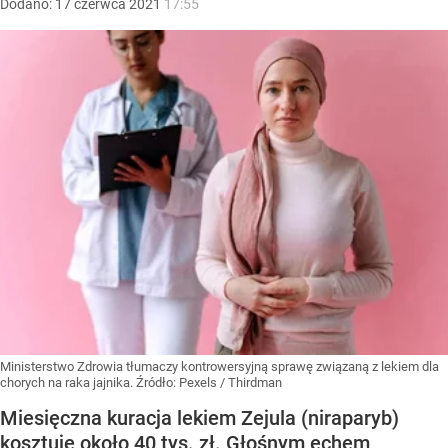
Dodano:
17
czerwca
2021
17:55
Ministerstwo Zdrowia tłumaczy kontrowersyjną sprawę związaną z lekiem dla
chorych na raka jajnika.
Źródło:
Pexels
/
Thirdman
Miesięczna kuracja lekiem Zejula (niraparyb)
kosztuje około 40 tys. zł. Głośnym echem