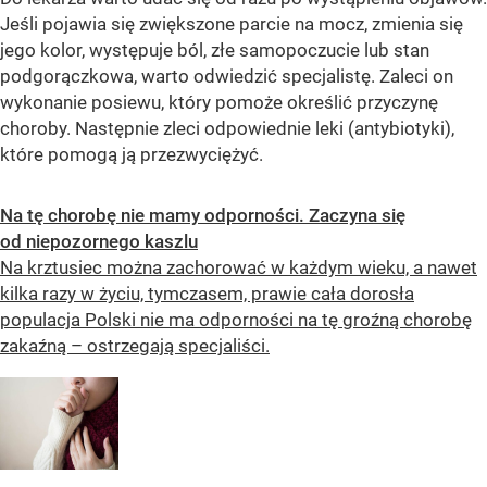
Jeśli pojawia się zwiększone parcie na mocz, zmienia się
jego kolor, występuje ból, złe samopoczucie lub stan
podgorączkowa, warto odwiedzić specjalistę. Zaleci on
wykonanie posiewu, który pomoże określić przyczynę
choroby. Następnie zleci odpowiednie leki (antybiotyki),
które pomogą ją przezwyciężyć.
Na tę chorobę nie mamy odporności. Zaczyna się
od niepozornego kaszlu
Na krztusiec można zachorować w każdym wieku, a nawet
kilka razy w życiu, tymczasem, prawie cała dorosła
populacja Polski nie ma odporności na tę groźną chorobę
zakaźną – ostrzegają specjaliści.