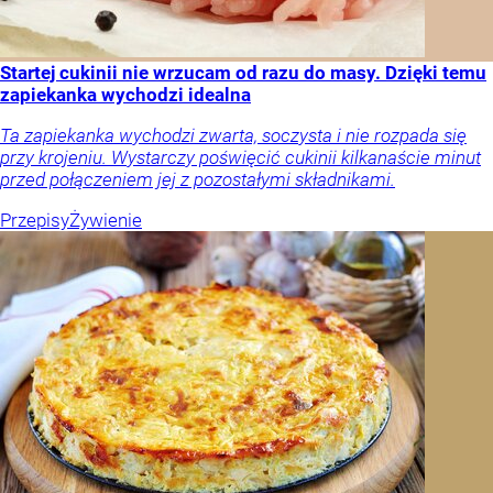
Startej cukinii nie wrzucam od razu do masy. Dzięki temu
zapiekanka wychodzi idealna
Ta zapiekanka wychodzi zwarta, soczysta i nie rozpada się
przy krojeniu. Wystarczy poświęcić cukinii kilkanaście minut
przed połączeniem jej z pozostałymi składnikami.
Przepisy
Żywienie