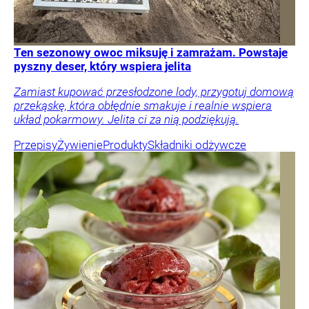
Ten sezonowy owoc miksuję i zamrażam. Powstaje
pyszny deser, który wspiera jelita
Zamiast kupować przesłodzone lody, przygotuj domową
przekąskę, która obłędnie smakuje i realnie wspiera
układ pokarmowy. Jelita ci za nią podziękują.
Przepisy
Żywienie
Produkty
Składniki odżywcze