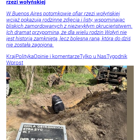
rzezi wołyńskiej
W Buenos Aires potomkowie ofiar rzezi wołyńskiej
wciąż pokazują rodzinne zdjęcia i listy, wspominając
bliskich zamordowanych z niezwykłym okrucieństwem.
Ich dramat przypomina, że dla wielu rodzin Wołyń nie
jest historią zamkniętą, lecz bolesną raną, która do dziś
nie została zagojona.
Kraj
Polityka
Opinie i komentarze
Tylko u Nas
Tygodnik
Wprost