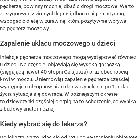
pęcherza, powinny mocniej dbać o drogi moczowe. Warto
zrezygnować z zimnych kąpieli, dbać o higien intymną,
wzbogacić dietę w żurawinę
, która pozytywnie wpływa
na pęcherz moczowy.
Zapalenie układu moczowego u dzieci
Infekcje pęcherza moczowego mogą występować również
u dzieci. Najczęściej objawiają się wysoką gorączką
(sięgającą nawet 40 stopni Celsjusza) oraz obecnością
krwi w moczu. U niemowląt zapalenie pęcherza częściej
występuje u chłopców niż u dziewczynek, ale po 1. roku
życia sytuacja się odwraca. W późniejszym okresie
to dziewczynki częściej cierpią na to schorzenie, co wynika
z budowy anatomicznej.
Kiedy wybrać się do lekarza?
Do lekarza warto udać się od razu po wystąpieniu objawów.