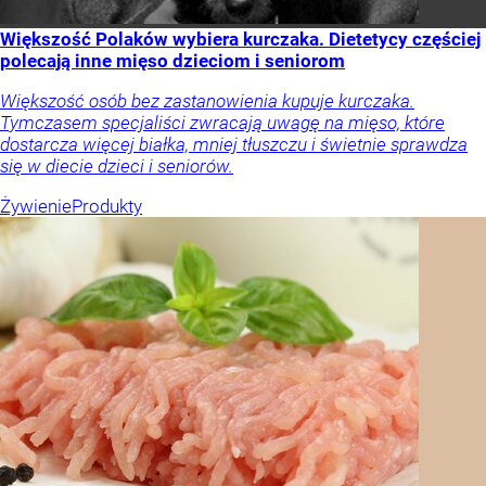
Większość Polaków wybiera kurczaka. Dietetycy częściej
polecają inne mięso dzieciom i seniorom
Większość osób bez zastanowienia kupuje kurczaka.
Tymczasem specjaliści zwracają uwagę na mięso, które
dostarcza więcej białka, mniej tłuszczu i świetnie sprawdza
się w diecie dzieci i seniorów.
Żywienie
Produkty