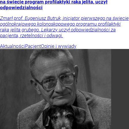
na świecie program profilaktyki raka jelita, uczył
odpowiedzialności
Zmarł prof. Eugeniusz Butruk, inicjator pierwszego na świecie
ogólnokrajowego kolonoskopowego programu profilaktyki
raka jelita grubego. Lekarzy uczył odpowiedzialności za
pacjenta, rzetelności i odwagi.
Aktualności
Pacjent
Opinie i wywiady