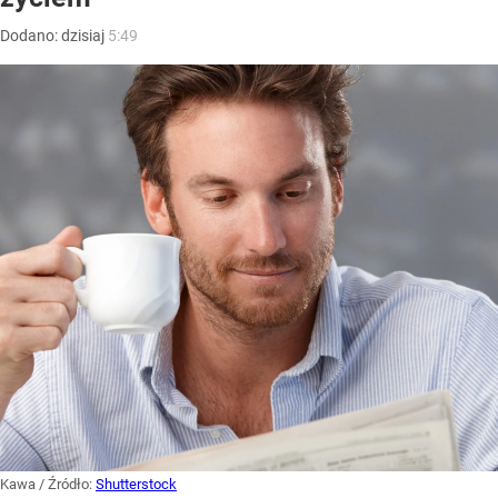
Dodano:
dzisiaj
5:49
Kawa
/ Źródło:
Shutterstock