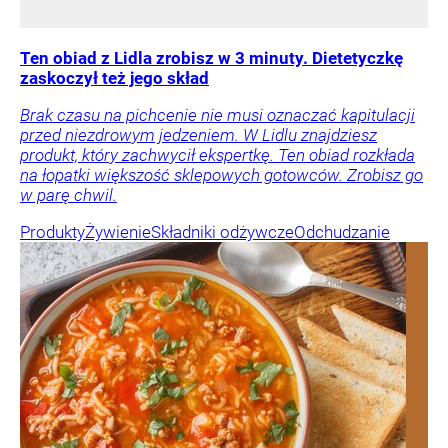
Ten obiad z Lidla zrobisz w 3 minuty. Dietetyczkę
zaskoczył też jego skład
Brak czasu na pichcenie nie musi oznaczać kapitulacji
przed niezdrowym jedzeniem. W Lidlu znajdziesz
produkt, który zachwycił ekspertkę. Ten obiad rozkłada
na łopatki większość sklepowych gotowców. Zrobisz go
w parę chwil.
Produkty
Żywienie
Składniki odżywcze
Odchudzanie