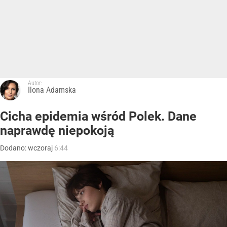
Autor:
Ilona Adamska
Cicha epidemia wśród Polek. Dane
naprawdę niepokoją
Dodano:
wczoraj
6:44