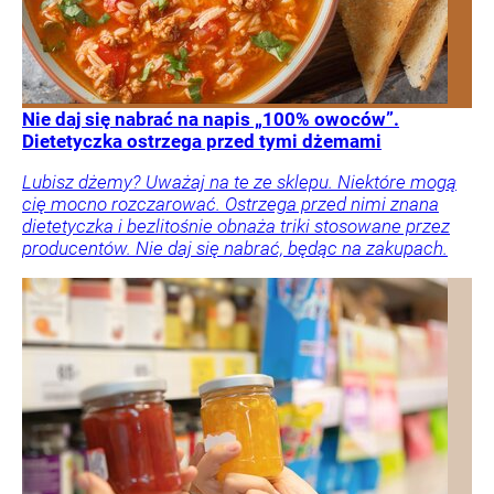
Nie daj się nabrać na napis „100% owoców”.
Dietetyczka ostrzega przed tymi dżemami
Lubisz dżemy? Uważaj na te ze sklepu. Niektóre mogą
cię mocno rozczarować. Ostrzega przed nimi znana
dietetyczka i bezlitośnie obnaża triki stosowane przez
producentów. Nie daj się nabrać, będąc na zakupach.