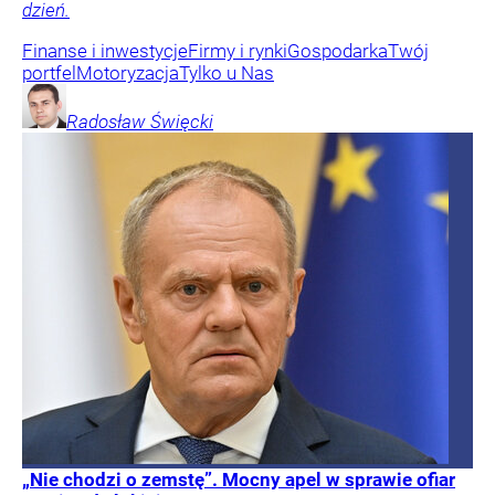
dzień.
Finanse i inwestycje
Firmy i rynki
Gospodarka
Twój
portfel
Motoryzacja
Tylko u Nas
Radosław
Święcki
„Nie chodzi o zemstę”. Mocny apel w sprawie ofiar