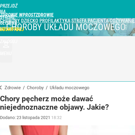
PRZEJDŹ
NA
ZDROWIE WPROST
STRONĘ
CHOROBY
DZIECKO
PROFILAKTYKA
STREFA PACJENTA
ODŻYWIANIE
GŁÓWNĄ
CHOROBY UKŁADU MOCZOWEGO
WPROST.PL
UBSKRYBUJ
ZALOGUJ
MENU
Zdrowie
/
Choroby
/
układu moczowego
Chory pęcherz może dawać
niejednoznaczne objawy. Jakie?
Dodano:
23
listopada
2021
18:32