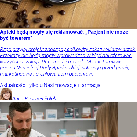
Apteki będą mogły się reklamować. „Pacjent nie może
być towarem”
Rząd przyjął projekt znoszący całkowity zakaz reklamy aptek.
Przekazy nie będą mogły wprowadzać w błąd ani oferować
korzyści za zakup. Dr n. med. i n. o zdr. Marek Tomków,
prezes Naczelnej Rady Aptekarskiej, ostrzega przed presją
marketingową i profilowaniem pacjentów.
Aktualności
Tylko u Nas
Innowacje i farmacja
Anna
Kopras-Fijołek