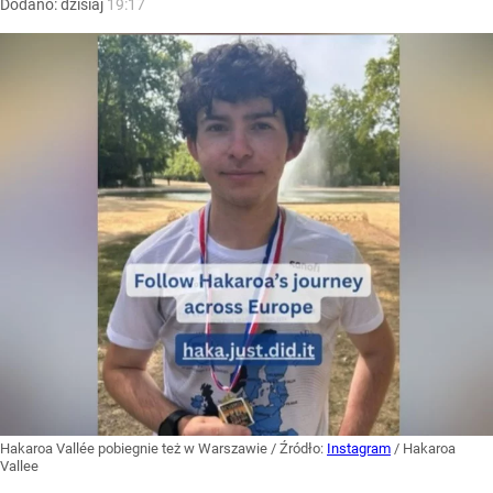
Dodano:
dzisiaj
19:17
Hakaroa Vallée pobiegnie też w Warszawie
/ Źródło:
Instagram
/
Hakaroa
Vallee