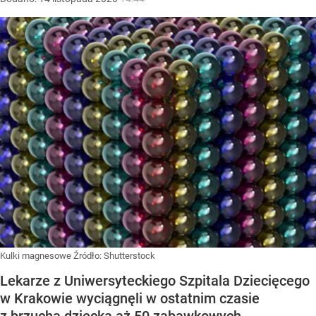
Kulki magnesowe
Źródło:
Shutterstock
Lekarze z Uniwersyteckiego Szpitala Dziecięcego
w Krakowie wyciągnęli w ostatnim czasie
z brzucha dziecka aż 50 zabawkowych