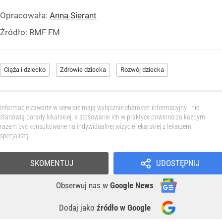
Opracowała:
Anna Sierant
Źródło:
RMF FM
Ciąża i dziecko
Zdrowie dziecka
Rozwój dziecka
Informacje zawarte w serwisie mają wyłącznie charakter informacyjny i nie
stanowią porady lekarskiej, a stosowanie ich w praktyce powinno za każdym
razem być konsultowane na indywidualnej wizycie lekarskiej z lekarzem
specjalistą.
SKOMENTUJ
UDOSTĘPNIJ
Obserwuj nas
w
Google News
Dodaj jako
źródło w Google