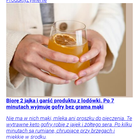
Biorę 2 jajka i garść produktu z lodówki. Po 7
minutach wyjmuję gofry bez grama mąki
Nie ma w nich mąki, mleka ani proszku do pieczenia. Te
wytrawne keto gofry robię z jajek i żółtego sera. Po kilku
minutach są rumiane, chrupiące przy brzegach i
miękkie w środku.