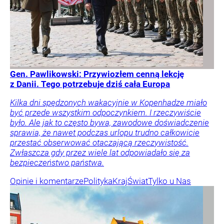
Gen. Pawlikowski: Przywiozłem cenną lekcję
z Danii. Tego potrzebuje dziś cała Europa
Kilka dni spędzonych wakacyjnie w Kopenhadze miało
być przede wszystkim odpoczynkiem. I rzeczywiście
było. Ale jak to często bywa, zawodowe doświadczenie
sprawia, że nawet podczas urlopu trudno całkowicie
przestać obserwować otaczającą rzeczywistość.
Zwłaszcza gdy przez wiele lat odpowiadało się za
bezpieczeństwo państwa.
Opinie i komentarze
Polityka
Kraj
Świat
Tylko u Nas