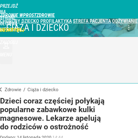
PRZEJDŹ
NA
ZDROWIE WPROST
STRONĘ
CHOROBY
DZIECKO
PROFILAKTYKA
STREFA PACJENTA
ODŻYWIANIE
GŁÓWNĄ
CIĄŻA I DZIECKO
WPROST.PL
UBSKRYBUJ
ZALOGUJ
MENU
Zdrowie
/
Ciąża i dziecko
Dzieci coraz częściej połykają
popularne zabawkowe kulki
magnesowe. Lekarze apelują
do rodziców o ostrożność
Dodano:
14
listopada
2020
14:44