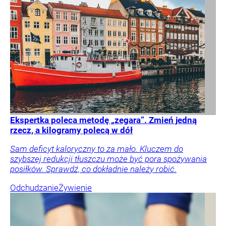
Ekspertka poleca metodę „zegara”. Zmień jedną
rzecz, a kilogramy polecą w dół
Sam deficyt kaloryczny to za mało. Kluczem do
szybszej redukcji tłuszczu może być pora spożywania
posiłków. Sprawdź, co dokładnie należy robić.
Odchudzanie
Żywienie