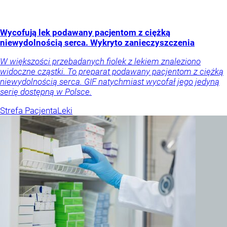
Wycofują lek podawany pacjentom z ciężką
niewydolnością serca. Wykryto zanieczyszczenia
W większości przebadanych fiolek z lekiem znaleziono
widoczne cząstki. To preparat podawany pacjentom z ciężką
niewydolnością serca. GIF natychmiast wycofał jego jedyną
serię dostępną w Polsce.
Strefa Pacjenta
Leki