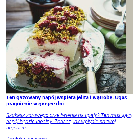
Ten gazowany napój wspiera jelita i wątrobę. Ugasi
pragnienie w gorące dni
Szukasz zdrowego orzeźwienia na upały? Ten musujący
napój będzie idealny. Zobacz, jak wpłynie na twój
organizm.
Produkty
Żywienie