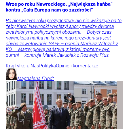
Wrze po roku Nawrockiego. „Największa hańba”
kontra „Cała Europa nam go zazdrości”
Po pierwszym roku prezydentury nic nie wskazuje na to,
żeby Karol Nawrocki wyciszył spory między dwoma
zwaśnionymi politycznymi obozami. – Dotychczas
największą hańbą na karcie jego prezydentury jest
chyba zawetowanie SAFE – ocenia Mariusz Witczak z
KO. – Mamy głowę państwa, z której możemy być
dumni – kontruje Marek Jakubiak z Rozwoju Plus.
Kraj
Tylko u Nas
Polityka
Opinie i komentarze
Magdalena
Frindt