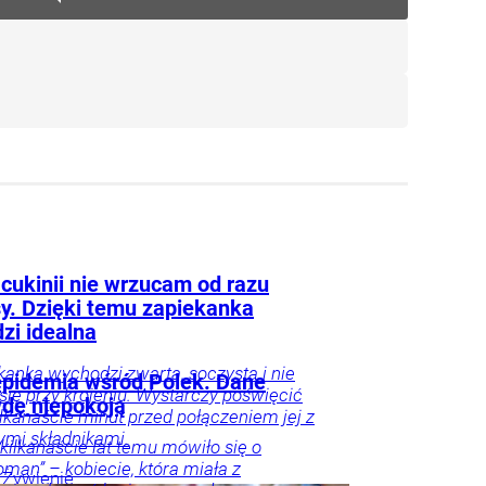
 cukinii nie wrzucam od razu
y. Dzięki temu zapiekanka
zi idealna
kanka wychodzi zwarta, soczysta i nie
epidemia wśród Polek. Dane
się przy krojeniu. Wystarczy poświęcić
dę niepokoją
kilkanaście minut przed połączeniem jej z
ymi składnikami.
kilkanaście lat temu mówiło się o
man” – kobiecie, która miała z
Żywienie