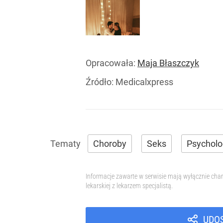
Opracowała:
Maja Błaszczyk
Źródło:
Medicalxpress
Choroby
Seks
Psycholo
Informacje zawarte w serwisie mają wyłącznie char
lekarskiej z lekarzem specjalistą.
UDO