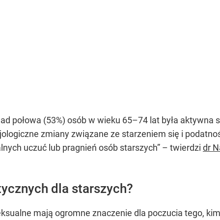
nad połowa (53%) osób w wieku 65–74 lat była aktywna s
zjologiczne zmiany związane ze starzeniem się i podatn
ualnych uczuć lub pragnień osób starszych” – twierdzi
dr N
ycznych dla starszych?
 seksualne mają ogromne znaczenie dla poczucia tego, k