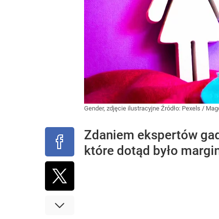
Gender, zdjęcie ilustracyjne
Źródło:
Pexels
/
Magd
Zdaniem ekspertów gad
które dotąd było margi