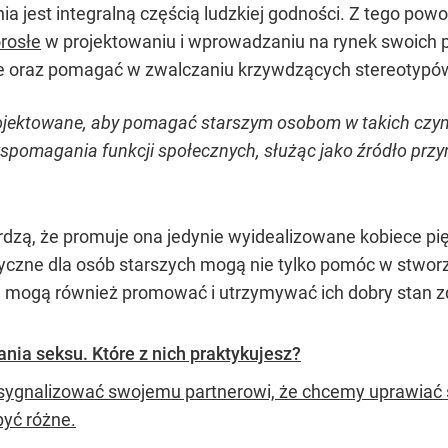
a jest integralną częścią ludzkiej godności. Z tego po
rosłe
w projektowaniu i wprowadzaniu na rynek swoich p
e oraz pomagać w zwalczaniu krzywdzących stereotypó
ojektowane, aby pomagać starszym osobom w takich czynnoś
pomagania funkcji społecznych, służąc jako źródło przy
dzą, że promuje ona jedynie wyidealizowane kobiece pię
yczne dla osób starszych mogą nie tylko pomóc w stworz
le mogą również promować i utrzymywać ich dobry stan z
nia seksu. Które z nich praktykujesz?
sygnalizować swojemu partnerowi, że chcemy uprawiać 
yć różne.