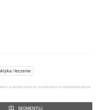
aktyka i leczenie
 powinno za każdym razem być konsultowane na indywidualnej wizycie
SKOMENTUJ