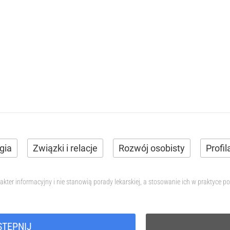
gia
Związki i relacje
Rozwój osobisty
Profil
akter informacyjny i nie stanowią porady lekarskiej, a stosowanie ich w praktyce
STĘPNIJ