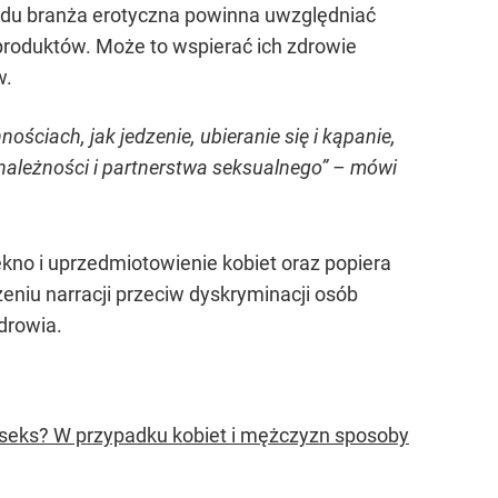
wodu branża erotyczna powinna uwzględniać
roduktów. Może to wspierać ich zdrowie
w.
ciach, jak jedzenie, ubieranie się i kąpanie,
należności i partnerstwa seksualnego” – mówi
kno i uprzedmiotowienie kobiet oraz popiera
eniu narracji przeciw dyskryminacji osób
drowia.
seks? W przypadku kobiet i mężczyzn sposoby