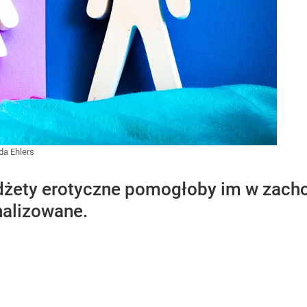
a Ehlers
żety erotyczne pomogłoby im w zacho
nalizowane.