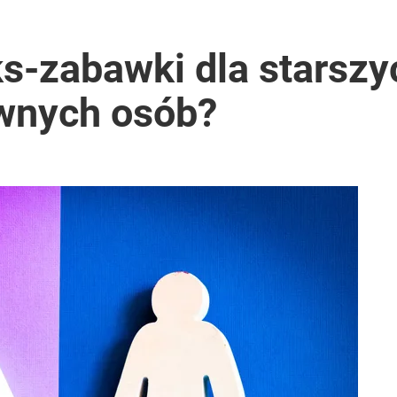
okoją
s-zabawki dla starszy
wnych osób?
zaskoczył też jego skład
2030 roku?