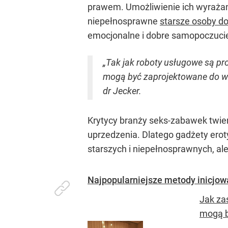
prawem. Umożliwienie ich wyrażani
niepełnosprawne
starsze osoby do
emocjonalne i dobre samopoczuci
„Tak jak roboty usługowe są pr
mogą być zaprojektowane do ws
dr Jecker.
Krytycy branży seks-zabawek twier
uprzedzenia. Dlatego gadżety erot
starszych i niepełnosprawnych, a
Najpopularniejsze metody inicjowa
Jak za
mogą b