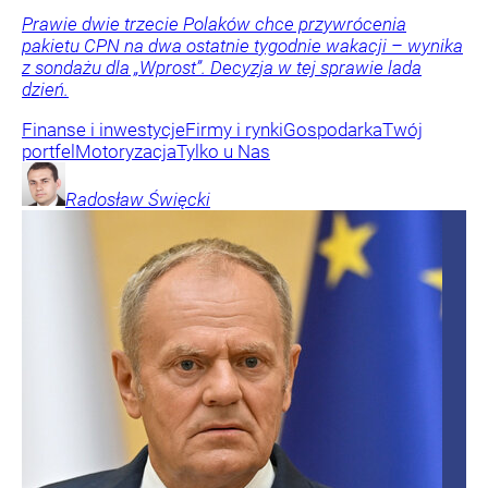
Prawie dwie trzecie Polaków chce przywrócenia
pakietu CPN na dwa ostatnie tygodnie wakacji – wynika
z sondażu dla „Wprost”. Decyzja w tej sprawie lada
dzień.
Finanse i inwestycje
Firmy i rynki
Gospodarka
Twój
portfel
Motoryzacja
Tylko u Nas
Radosław
Święcki