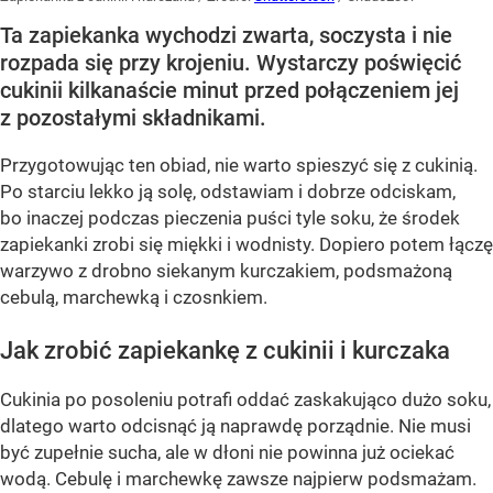
Ta zapiekanka wychodzi zwarta, soczysta i nie
rozpada się przy krojeniu. Wystarczy poświęcić
cukinii kilkanaście minut przed połączeniem jej
z pozostałymi składnikami.
Przygotowując ten obiad, nie warto spieszyć się z cukinią.
Po starciu lekko ją solę, odstawiam i dobrze odciskam,
bo inaczej podczas pieczenia puści tyle soku, że środek
zapiekanki zrobi się miękki i wodnisty. Dopiero potem łączę
warzywo z drobno siekanym kurczakiem, podsmażoną
cebulą, marchewką i czosnkiem.
Jak zrobić zapiekankę z cukinii i kurczaka
Cukinia po posoleniu potrafi oddać zaskakująco dużo soku,
dlatego warto odcisnąć ją naprawdę porządnie. Nie musi
być zupełnie sucha, ale w dłoni nie powinna już ociekać
wodą. Cebulę i marchewkę zawsze najpierw podsmażam.