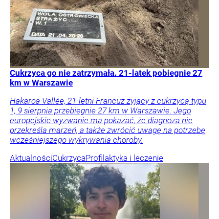
Cukrzyca go nie zatrzymała. 21-latek pobiegnie 27
km w Warszawie
Hakaroa Vallée, 21-letni Francuz żyjący z cukrzycą typu
1, 9 sierpnia przebiegnie 27 km w Warszawie. Jego
europejskie wyzwanie ma pokazać, że diagnoza nie
przekreśla marzeń, a także zwrócić uwagę na potrzebę
wcześniejszego wykrywania choroby.
Aktualności
Cukrzyca
Profilaktyka i leczenie