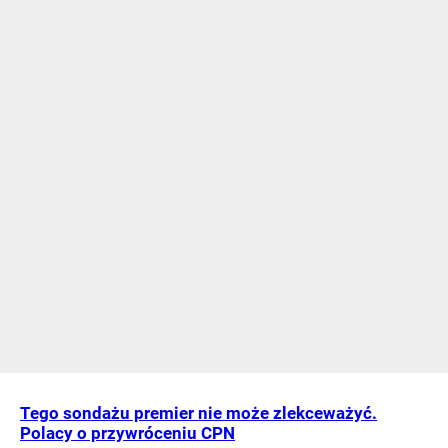
Tego sondażu premier nie może zlekceważyć.
Polacy o przywróceniu CPN