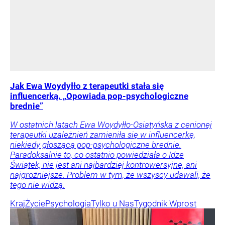
Jak Ewa Woydyłło z terapeutki stała się
influencerką. „Opowiada pop-psychologiczne
brednie”
W ostatnich latach Ewa Woydyłło-Osiatyńska z cenionej
terapeutki uzależnień zamieniła się w influencerkę,
niekiedy głoszącą pop-psychologiczne brednie.
Paradoksalnie to, co ostatnio powiedziała o Idze
Świątek, nie jest ani najbardziej kontrowersyjne, ani
najgroźniejsze. Problem w tym, że wszyscy udawali, że
tego nie widzą.
Kraj
Życie
Psychologia
Tylko u Nas
Tygodnik Wprost