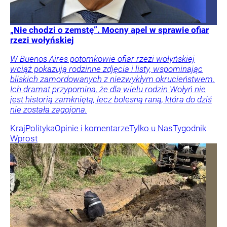
„Nie chodzi o zemstę”. Mocny apel w sprawie ofiar
rzezi wołyńskiej
W Buenos Aires potomkowie ofiar rzezi wołyńskiej
wciąż pokazują rodzinne zdjęcia i listy, wspominając
bliskich zamordowanych z niezwykłym okrucieństwem.
Ich dramat przypomina, że dla wielu rodzin Wołyń nie
jest historią zamkniętą, lecz bolesną raną, która do dziś
nie została zagojona.
Kraj
Polityka
Opinie i komentarze
Tylko u Nas
Tygodnik
Wprost