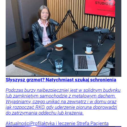
Słyszysz grzmot? Natychmiast szukaj schronienia
Podczas burzy najbezpieczniej jest w solidnym budynku
lub zamkniętym samochodzie z metalowym dachem.
Wyjaśniamy, czego unikać na zewnątrz i w domu oraz
jak rozpocząć RKO, gdy uderzenie pioruna doprowadzi
do zatrzymania oddechu lub krążenia.
Aktualności
Profilaktyka i leczenie
Strefa Pacjenta