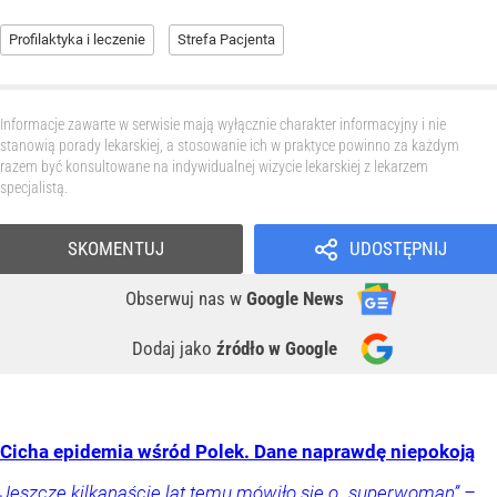
Profilaktyka i leczenie
Strefa Pacjenta
Informacje zawarte w serwisie mają wyłącznie charakter informacyjny i nie
stanowią porady lekarskiej, a stosowanie ich w praktyce powinno za każdym
razem być konsultowane na indywidualnej wizycie lekarskiej z lekarzem
specjalistą.
SKOMENTUJ
UDOSTĘPNIJ
Obserwuj nas
w
Google News
Dodaj jako
źródło w Google
Cicha epidemia wśród Polek. Dane naprawdę niepokoją
Jeszcze kilkanaście lat temu mówiło się o „superwoman” –