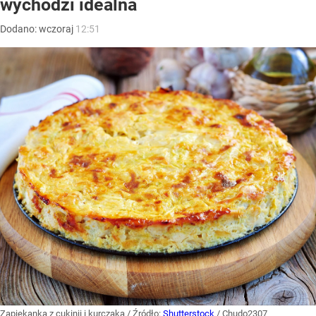
wychodzi idealna
Dodano:
wczoraj
12:51
Zapiekanka z cukinii i kurczaka
/ Źródło:
Shutterstock
/
Chudo2307