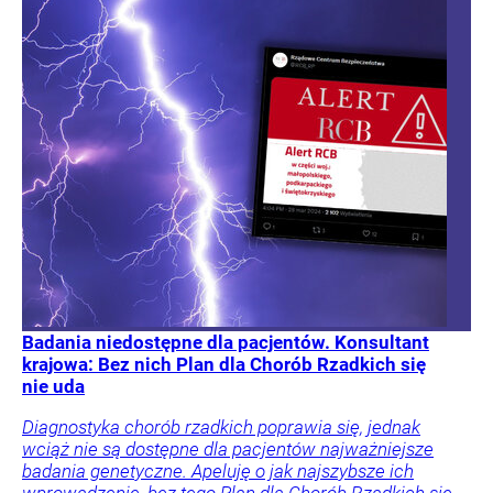
Badania niedostępne dla pacjentów. Konsultant
krajowa: Bez nich Plan dla Chorób Rzadkich się
nie uda
Diagnostyka chorób rzadkich poprawia się, jednak
wciąż nie są dostępne dla pacjentów najważniejsze
badania genetyczne. Apeluję o jak najszybsze ich
wprowadzenie, bez tego Plan dla Chorób Rzadkich się