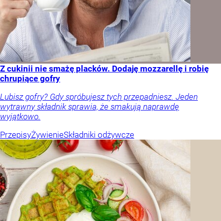
Z cukinii nie smażę placków. Dodaję mozzarellę i robię
chrupiące gofry
Lubisz gofry? Gdy spróbujesz tych przepadniesz. Jeden
wytrawny składnik sprawia, że smakują naprawdę
wyjątkowo.
Przepisy
Żywienie
Składniki odżywcze