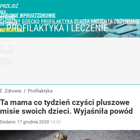
PRZEJDŹ
NA
ZDROWIE WPROST
STRONĘ
CHOROBY
DZIECKO
PROFILAKTYKA
STREFA PACJENTA
ODŻYWIANIE
GŁÓWNĄ
PROFILAKTYKA I LECZENIE
WPROST.PL
UBSKRYBUJ
ZALOGUJ
MENU
Zdrowie
/
Profilaktyka
Ta mama co tydzień czyści pluszowe
misie swoich dzieci. Wyjaśniła powód
Dodano:
17
grudnia
2020
14:30