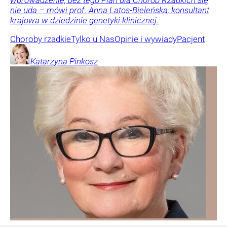
nie uda – mówi prof. Anna Latos-Bieleńska, konsultant
krajowa w dziedzinie genetyki klinicznej.
Choroby rzadkie
Tylko u Nas
Opinie i wywiady
Pacjent
Katarzyna
Pinkosz