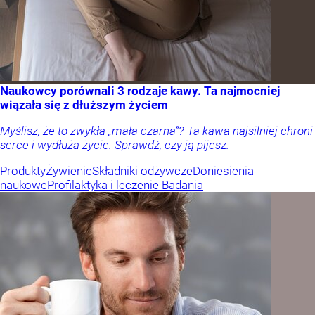
Naukowcy porównali 3 rodzaje kawy. Ta najmocniej
wiązała się z dłuższym życiem
Myślisz, że to zwykła „mała czarna”? Ta kawa najsilniej chroni
serce i wydłuża życie. Sprawdź, czy ją pijesz.
Produkty
Żywienie
Składniki odżywcze
Doniesienia
naukowe
Profilaktyka i leczenie
Badania