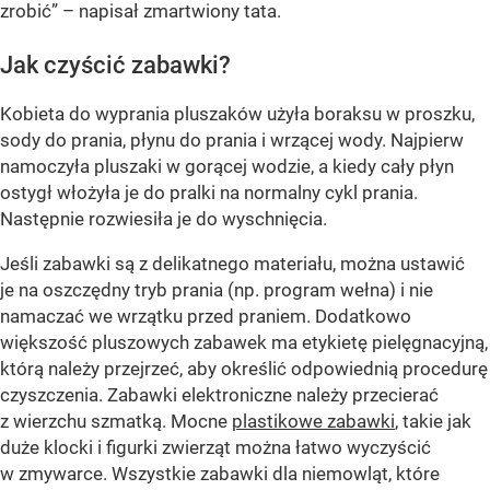
zrobić” – napisał zmartwiony tata.
Jak czyścić zabawki?
Kobieta do wyprania pluszaków użyła boraksu w proszku,
sody do prania, płynu do prania i wrzącej wody. Najpierw
namoczyła pluszaki w gorącej wodzie, a kiedy cały płyn
ostygł włożyła je do pralki na normalny cykl prania.
Następnie rozwiesiła je do wyschnięcia.
Jeśli zabawki są z delikatnego materiału, można ustawić
je na oszczędny tryb prania (np. program wełna) i nie
namaczać we wrzątku przed praniem. Dodatkowo
większość pluszowych zabawek ma etykietę pielęgnacyjną,
którą należy przejrzeć, aby określić odpowiednią procedurę
czyszczenia. Zabawki elektroniczne należy przecierać
z wierzchu szmatką. Mocne
plastikowe zabawki
, takie jak
duże klocki i figurki zwierząt można łatwo wyczyścić
w zmywarce. Wszystkie zabawki dla niemowląt, które