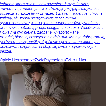
kobiecie, która miała z powodzeniem łączyć karierę
zawodową, macierzyństwo, atrakcyjny wygląd, aktywność
społeczną i szczęśliwy związek. Dziś ten model nie tylko nie
zniknął, ale został spotęgowany przez media
społecznościowe, kulturę nieustannego porównywania się
oraz wszechobecną presję osiągania sukcesu. Współczesna
Polka ma być piękna, zadbana, wysportowana,
przedsiębiorcza, emocjonalnie dojrzała. Ma być dobrą matką,
partnerką i przyjaciółką. A jeśli nie spełnia wszystkich tych
oczekiwań, często sama staje się swoim najsurowszym
sędzią.
Opinie i komentarze
Życie
Psychologia
Tylko u Nas