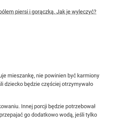
 bólem piersi i gorączką. Jak je wyleczyć?
je mieszankę, nie powinien być karmiony
eśli dziecko będzie częściej otrzymywało
waniu. Innej porcji będzie potrzebował
przepajać go dodatkowo wodą, jeśli tylko