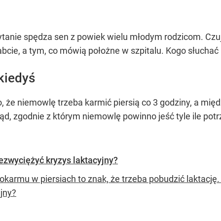
ytanie spędza sen z powiek wielu młodym rodzicom. Czu
babcie, a tym, co mówią położne w szpitalu. Kogo słuchać
kiedyś
o, że niemowlę trzeba karmić piersią co 3 godziny, a mię
ąd, zgodnie z którym niemowlę powinno jeść tyle ile pot
ezwyciężyć kryzys laktacyjny?
okarmu w piersiach to znak, że trzeba pobudzić laktację.
yjny?