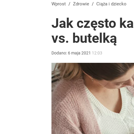
Wprost
/
Zdrowie
/
Ciąża i dziecko
Jak często k
vs. butelką
Dodano:
6
maja
2021
12:03