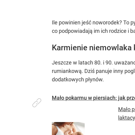
Ile powinien jeść noworodek? To p
co podpowiadają im ich rodzice i 
Karmienie niemowlaka 
Jeszcze w latach 80. i 90. uważan
rumiankową. Dziś panuje inny pogl
dodatkowych płynów.
Mało pokarmu w piersiach: jak prz
Mało p
laktac