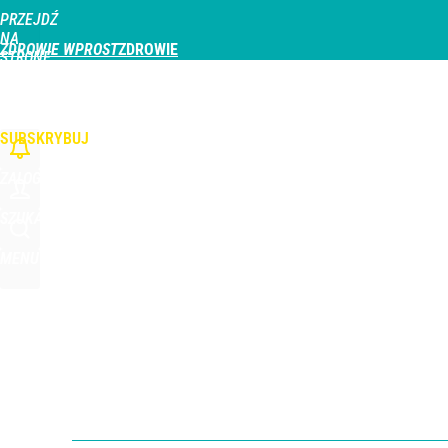
PRZEJDŹ
Udostępnij
2
Skomentuj
NA
ZDROWIE WPROST
STRONĘ
GŁÓWNĄ
CHOROBY
DZIECKO
PROFILAKTYKA
STREFA PACJENTA
ODŻYWIAN
WPROST.PL
SUBSKRYBUJ
ZALOGUJ
SZUKAJ
MENU