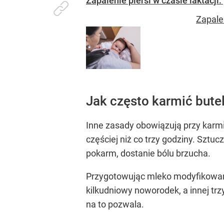
Zapalenie piersi w czasie laktacji:
Zapalen
Jak często karmić bute
Inne zasady obowiązują przy karm
częściej niż co trzy godziny. Sztuc
pokarm, dostanie bólu brzucha.
Przygotowując mleko modyfikowane
kilkudniowy noworodek, a innej tr
na to pozwala.