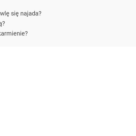
wlę się najada?
ą?
karmienie?