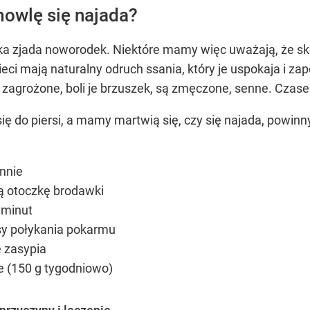
mowlę się najada?
eka zjada noworodek. Niektóre mamy więc uważają, że sko
zieci mają naturalny odruch ssania, który je uspokaja i 
się zagrożone, boli je brzuszek, są zmęczone, senne. Czas
ię do piersi, a mamy martwią się, czy się najada, powin
ennie
ą otoczkę brodawki
 minut
sy połykania pokarmu
e zasypia
e (150 g tygodniowo)