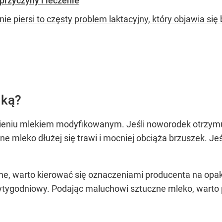
 przyczyny i leczenie
ie piersi to częsty problem laktacyjny, który objawia się
lką?
ieniu mlekiem modyfikowanym. Jeśli noworodek otrzymu
zne mleko dłużej się trawi i mocniej obciąża brzuszek. J
, warto kierować się oznaczeniami producenta na opako
zytygodniowy. Podając maluchowi sztuczne mleko, warto 