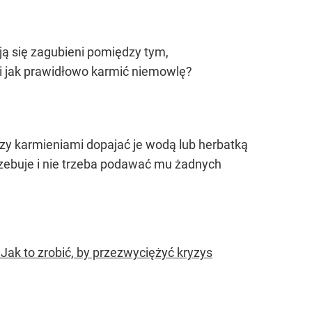
ją się zagubieni pomiędzy tym,
 i jak prawidłowo karmić niemowlę?
dzy karmieniami dopajać je wodą lub herbatką
rzebuje i nie trzeba podawać mu żadnych
 Jak to zrobić, by przezwyciężyć kryzys