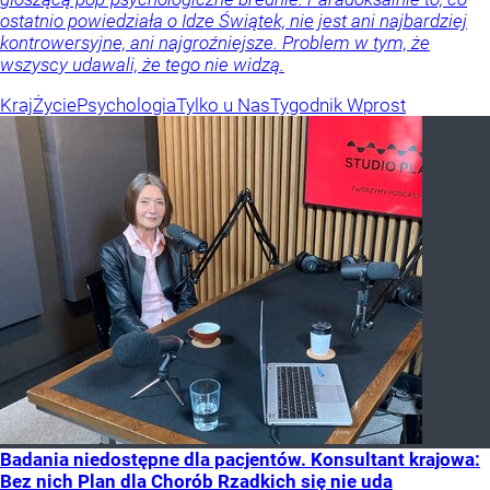
ostatnio powiedziała o Idze Świątek, nie jest ani najbardziej
kontrowersyjne, ani najgroźniejsze. Problem w tym, że
wszyscy udawali, że tego nie widzą.
Kraj
Życie
Psychologia
Tylko u Nas
Tygodnik Wprost
Badania niedostępne dla pacjentów. Konsultant krajowa:
Bez nich Plan dla Chorób Rzadkich się nie uda