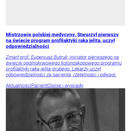
Mistrzowie polskiej medycyny. Stworzył pierwszy
na świecie program profilaktyki raka jelita, uczył
odpowiedzialności
Zmarł prof. Eugeniusz Butruk, inicjator pierwszego na
świecie ogólnokrajowego kolonoskopowego programu
profilaktyki raka jelita grubego. Lekarzy uczył
odpowiedzialności za pacjenta, rzetelności i odwagi.
Aktualności
Pacjent
Opinie i wywiady