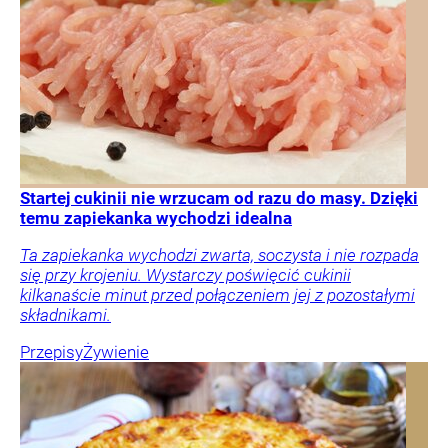
Startej cukinii nie wrzucam od razu do masy. Dzięki
temu zapiekanka wychodzi idealna
Ta zapiekanka wychodzi zwarta, soczysta i nie rozpada
się przy krojeniu. Wystarczy poświęcić cukinii
kilkanaście minut przed połączeniem jej z pozostałymi
składnikami.
Przepisy
Żywienie