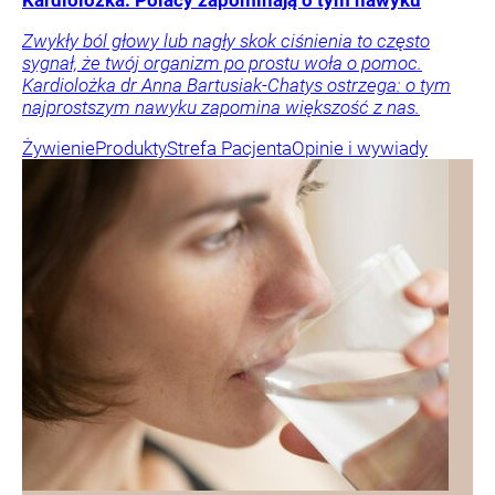
Kardiolożka: Polacy zapominają o tym nawyku
Zwykły ból głowy lub nagły skok ciśnienia to często
sygnał, że twój organizm po prostu woła o pomoc.
Kardiolożka dr Anna Bartusiak-Chatys ostrzega: o tym
najprostszym nawyku zapomina większość z nas.
Żywienie
Produkty
Strefa Pacjenta
Opinie i wywiady