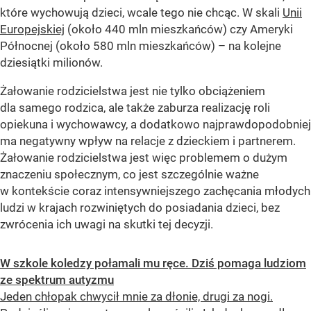
które wychowują dzieci, wcale tego nie chcąc. W skali
Unii
Europejskiej
(około 440 mln mieszkańców) czy Ameryki
Północnej (około 580 mln mieszkańców) – na kolejne
dziesiątki milionów.
Żałowanie rodzicielstwa jest nie tylko obciążeniem
dla samego rodzica, ale także zaburza realizację roli
opiekuna i wychowawcy, a dodatkowo najprawdopodobniej
ma negatywny wpływ na relacje z dzieckiem i partnerem.
Żałowanie rodzicielstwa jest więc problemem o dużym
znaczeniu społecznym, co jest szczególnie ważne
w kontekście coraz intensywniejszego zachęcania młodych
ludzi w krajach rozwiniętych do posiadania dzieci, bez
zwrócenia ich uwagi na skutki tej decyzji.
W szkole koledzy połamali mu ręce. Dziś pomaga ludziom
ze spektrum autyzmu
Jeden chłopak chwycił mnie za dłonie, drugi za nogi.