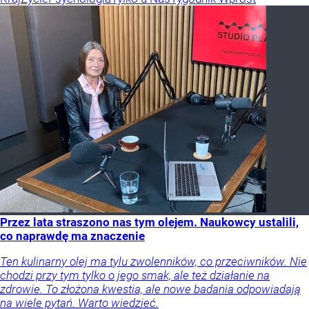
Przez lata straszono nas tym olejem. Naukowcy ustalili,
co naprawdę ma znaczenie
Ten kulinarny olej ma tylu zwolenników, co przeciwników. Nie
chodzi przy tym tylko o jego smak, ale też działanie na
zdrowie. To złożona kwestia, ale nowe badania odpowiadają
na wiele pytań. Warto wiedzieć.