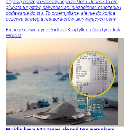
częścią naszego wakacyjnego folkloru. Jednak to nie
głupota turystów, naiwność ani niezdolność mnożenia i
dodawania do stu. To przemyślana, ale nie do końca
uczciwa strategia restauratorów ukrywających ceny.
Finanse i inwestycje
Podróże
Kraj
Tylko u Nas
Tygodnik
Wprost
W Lidlu kawa 60% taniej, ale pod tym warunkiem.