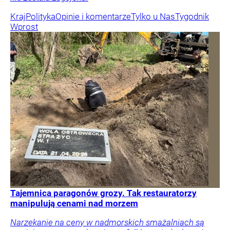
Kraj
Polityka
Opinie i komentarze
Tylko u Nas
Tygodnik
Wprost
Tajemnica paragonów grozy. Tak restauratorzy
manipulują cenami nad morzem
Narzekanie na ceny w nadmorskich smażalniach są