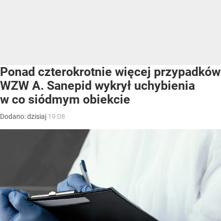
Ponad czterokrotnie więcej przypadków
WZW A. Sanepid wykrył uchybienia
w co siódmym obiekcie
Dodano:
dzisiaj
19:08