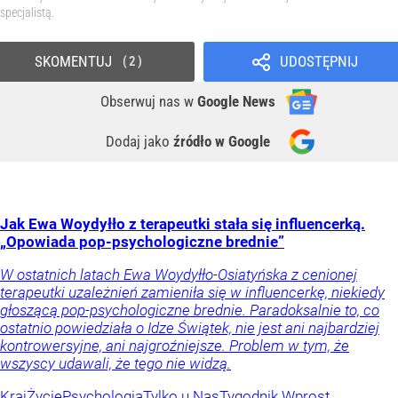
specjalistą.
SKOMENTUJ
UDOSTĘPNIJ
2
Obserwuj nas
w
Google News
Dodaj jako
źródło w Google
Jak Ewa Woydyłło z terapeutki stała się influencerką.
„Opowiada pop-psychologiczne brednie”
W ostatnich latach Ewa Woydyłło-Osiatyńska z cenionej
terapeutki uzależnień zamieniła się w influencerkę, niekiedy
głoszącą pop-psychologiczne brednie. Paradoksalnie to, co
ostatnio powiedziała o Idze Świątek, nie jest ani najbardziej
kontrowersyjne, ani najgroźniejsze. Problem w tym, że
wszyscy udawali, że tego nie widzą.
Kraj
Życie
Psychologia
Tylko u Nas
Tygodnik Wprost