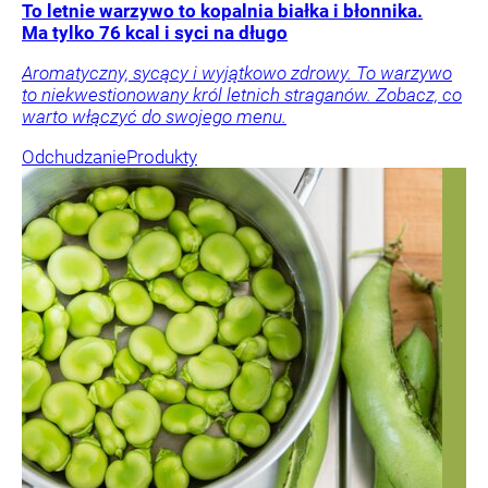
To letnie warzywo to kopalnia białka i błonnika.
Ma tylko 76 kcal i syci na długo
Aromatyczny, sycący i wyjątkowo zdrowy. To warzywo
to niekwestionowany król letnich straganów. Zobacz, co
warto włączyć do swojego menu.
Odchudzanie
Produkty