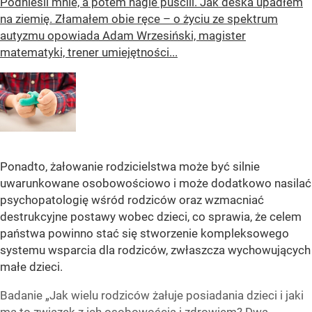
Podnieśli mnie, a potem nagle puścili. Jak deska upadłem
na ziemię. Złamałem obie ręce – o życiu ze spektrum
autyzmu opowiada Adam Wrzesiński, magister
matematyki, trener umiejętności...
Ponadto, żałowanie rodzicielstwa może być silnie
uwarunkowane osobowościowo i może dodatkowo nasilać
psychopatologię wśród rodziców oraz wzmacniać
destrukcyjne postawy wobec dzieci, co sprawia, że celem
państwa powinno stać się stworzenie kompleksowego
systemu wsparcia dla rodziców, zwłaszcza wychowujących
małe dzieci.
Badanie „Jak wielu rodziców żałuje posiadania dzieci i jaki