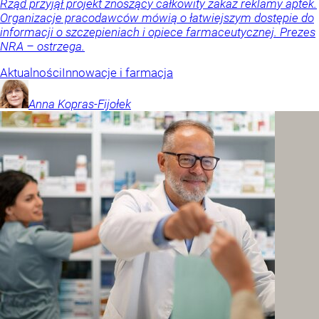
Rząd przyjął projekt znoszący całkowity zakaz reklamy aptek.
Organizacje pracodawców mówią o łatwiejszym dostępie do
informacji o szczepieniach i opiece farmaceutycznej. Prezes
NRA – ostrzega.
Aktualności
Innowacje i farmacja
Anna
Kopras-Fijołek