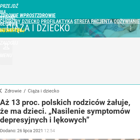
PRZEJDŹ
NA
ZDROWIE WPROST
STRONĘ
CHOROBY
DZIECKO
PROFILAKTYKA
STREFA PACJENTA
ODŻYWIANIE
GŁÓWNĄ
CIĄŻA I DZIECKO
WPROST.PL
UBSKRYBUJ
ZALOGUJ
MENU
Zdrowie
/
Ciąża i dziecko
Aż 13 proc. polskich rodziców żałuje,
że ma dzieci. „Nasilenie symptomów
depresyjnych i lękowych”
Dodano:
26
lipca
2021
12:54