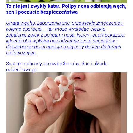
To nie jest zwykły katar. Polipy nosa odbierają węch,
sen i poczucie bezpieczeństwa
Utrata węchu, zaburzenia snu, przewlekłe zmęczenie i
kolejne operacje – tak może wyglądać ciężkie
zapalenie zatok z polipami nosa. Nowy raport pokazuje,
jak choroba wpływa na codzienne życie pacjentów i
dlaczego eksperci apelują o szybszy dostęp do terapii
biologicznych.
System ochrony zdrowia
Choroby płuc i układu
oddechowego