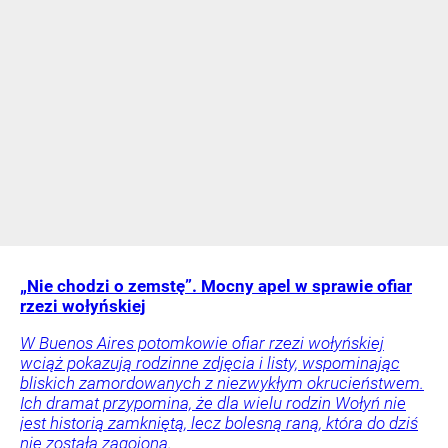
„Nie chodzi o zemstę”. Mocny apel w sprawie ofiar
rzezi wołyńskiej
W Buenos Aires potomkowie ofiar rzezi wołyńskiej
wciąż pokazują rodzinne zdjęcia i listy, wspominając
bliskich zamordowanych z niezwykłym okrucieństwem.
Ich dramat przypomina, że dla wielu rodzin Wołyń nie
jest historią zamkniętą, lecz bolesną raną, która do dziś
nie została zagojona.