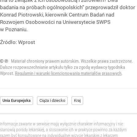
ma to związek z ich osobowością i zdrowiem? Dwa
badania na próbach ogólnopolskich” przeprowadził doktor
Konrad Piotrowski, kierownik Centrum Badań nad
Rozwojem Osobowości na Uniwersytecie SWPS
w Poznaniu.
Źródło:
Wprost
© ℗
Materiał chroniony prawem autorskim. Wszelkie prawa zastrzeżone.
Dalsze rozpowszechnianie artykułu tylko za zgodą wydawcy tygodnika
Wprost.
Regulamin i warunki licencjonowania materiałów prasowych
.
Unia Europejska
Ciąża i dziecko
Kraj
Informacje zawarte w serwisie mają wyłącznie charakter informacyjny i nie
stanowią porady lekarskiej, a stosowanie ich w praktyce powinno za każdym
razem być konsultowane na indywidualnej wizycie lekarskiej z lekarzem