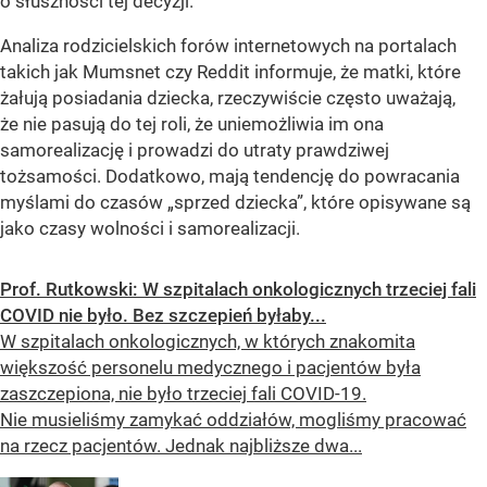
o słuszności tej decyzji.
Analiza rodzicielskich forów internetowych na portalach
takich jak Mumsnet czy Reddit informuje, że matki, które
żałują posiadania dziecka, rzeczywiście często uważają,
że nie pasują do tej roli, że uniemożliwia im ona
samorealizację i prowadzi do utraty prawdziwej
tożsamości. Dodatkowo, mają tendencję do powracania
myślami do czasów „sprzed dziecka”, które opisywane są
jako czasy wolności i samorealizacji.
Prof. Rutkowski: W szpitalach onkologicznych trzeciej fali
COVID nie było. Bez szczepień byłaby...
W szpitalach onkologicznych, w których znakomita
większość personelu medycznego i pacjentów była
zaszczepiona, nie było trzeciej fali COVID-19.
Nie musieliśmy zamykać oddziałów, mogliśmy pracować
na rzecz pacjentów. Jednak najbliższe dwa...