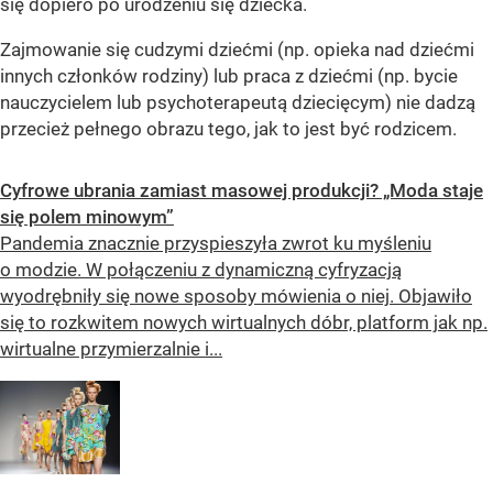
się dopiero po urodzeniu się dziecka.
Zajmowanie się cudzymi dziećmi (np. opieka nad dziećmi
innych członków rodziny) lub praca z dziećmi (np. bycie
nauczycielem lub psychoterapeutą dziecięcym) nie dadzą
przecież pełnego obrazu tego, jak to jest być rodzicem.
Cyfrowe ubrania zamiast masowej produkcji? „Moda staje
się polem minowym”
Pandemia znacznie przyspieszyła zwrot ku myśleniu
o modzie. W połączeniu z dynamiczną cyfryzacją
wyodrębniły się nowe sposoby mówienia o niej. Objawiło
się to rozkwitem nowych wirtualnych dóbr, platform jak np.
wirtualne przymierzalnie i...