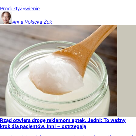
Produkty
Żywienie
Anna
Rokicka-Żuk
Rząd otwiera drogę reklamom aptek. Jedni: To ważny
krok dla pacjentów. Inni – ostrzegają