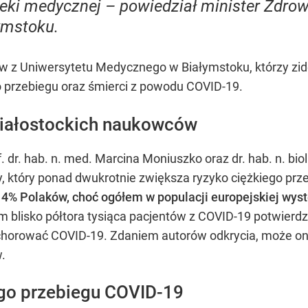
ki medycznej – powiedział minister Zdrowi
ymstoku.
 z Uniwersytetu Medycznego w Białymstoku, którzy zide
o przebiegu oraz śmierci z powodu COVID-19.
iałostockich naukowców
 dr. hab. n. med. Marcina Moniuszko oraz dr. hab. n. bi
, który ponad dwukrotnie zwiększa ryzyko ciężkiego pr
14% Polaków, choć ogółem w populacji europejskiej wyst
 blisko półtora tysiąca pacjentów z COVID-19 potwierd
echorować COVID-19. Zdaniem autorów odkrycia, może o
.
ego przebiegu COVID-19