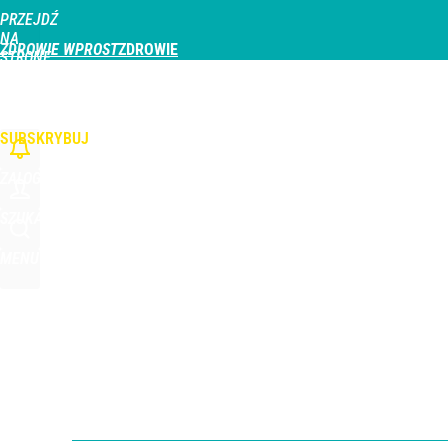
PRZEJDŹ
Udostępnij
3
Skomentuj
NA
ZDROWIE WPROST
STRONĘ
GŁÓWNĄ
CHOROBY
DZIECKO
PROFILAKTYKA
STREFA PACJENTA
ODŻYWIAN
WPROST.PL
SUBSKRYBUJ
ZALOGUJ
SZUKAJ
MENU