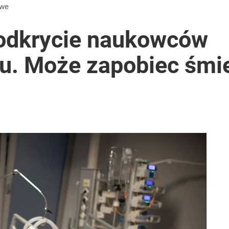
owe
odkrycie naukowców
ku. Może zapobiec śmie