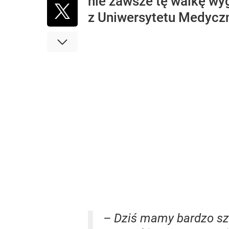
nie zawsze tę walkę w
z Uniwersytetu Medyczn
– Dziś mamy bardzo szcz