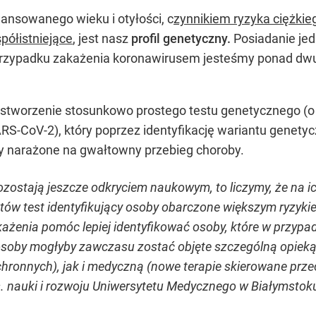
ansowanego wieku i otyłości, c
zynnikiem ryzyka ciężki
półistniejące
, jest nasz
profil genetyczny.
Posiadanie jed
rzypadku zakażenia koronawirusem jesteśmy ponad dwukro
a stworzenie stosunkowo prostego testu genetycznego (
RS-CoV-2), który poprzez identyfikację wariantu gene
by narażone na gwałtowny przebieg choroby.
zostają jeszcze odkryciem naukowym, to liczymy, że na 
ostów test identyfikujący osoby obarczone większym ryzyki
ażenia pomóc lepiej identyfikować osoby, które w przypa
 osoby mogłyby zawczasu zostać objęte szczególną opieką
ronnych), jak i medyczną (nowe terapie skierowane prze
. nauki i rozwoju Uniwersytetu Medycznego w Białymstoku,