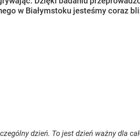
ygrywając. Dzięki badaniu przeprowa
ego w Białymstoku jesteśmy coraz bli
ególny dzień. To jest dzień ważny dla całej