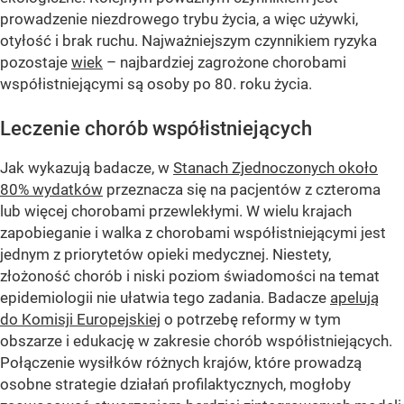
prowadzenie niezdrowego trybu życia, a więc używki,
otyłość i brak ruchu. Najważniejszym czynnikiem ryzyka
pozostaje
wiek
– najbardziej zagrożone chorobami
współistniejącymi są osoby po 80. roku życia.
Leczenie chorób współistniejących
Jak wykazują badacze, w
Stanach Zjednoczonych około
80% wydatków
przeznacza się na pacjentów z czteroma
lub więcej chorobami przewlekłymi. W wielu krajach
zapobieganie i walka z chorobami współistniejącymi jest
jednym z priorytetów opieki medycznej. Niestety,
złożoność chorób i niski poziom świadomości na temat
epidemiologii nie ułatwia tego zadania. Badacze
apelują
do Komisji Europejskiej
o potrzebę reformy w tym
obszarze i edukację w zakresie chorób współistniejących.
Połączenie wysiłków różnych krajów, które prowadzą
osobne strategie działań profilaktycznych, mogłoby