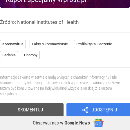
Źródło:
National Institutes of Health
Koronawirus
Fakty o koronawirusie
Profilaktyka i leczenie
Badania
Choroby
Informacje zawarte w serwisie mają wyłącznie charakter informacyjny i nie
stanowią porady lekarskiej, a stosowanie ich w praktyce powinno za każdym
razem być konsultowane na indywidualnej wizycie lekarskiej z lekarzem
specjalistą.
SKOMENTUJ
UDOSTĘPNIJ
Obserwuj nas
w
Google News