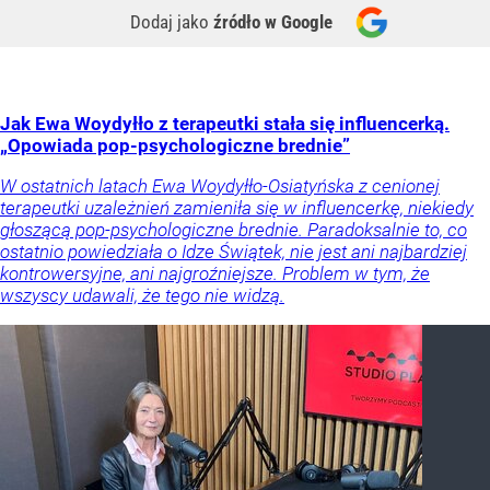
Dodaj jako
źródło w Google
Jak Ewa Woydyłło z terapeutki stała się influencerką.
„Opowiada pop-psychologiczne brednie”
W ostatnich latach Ewa Woydyłło-Osiatyńska z cenionej
terapeutki uzależnień zamieniła się w influencerkę, niekiedy
głoszącą pop-psychologiczne brednie. Paradoksalnie to, co
ostatnio powiedziała o Idze Świątek, nie jest ani najbardziej
kontrowersyjne, ani najgroźniejsze. Problem w tym, że
wszyscy udawali, że tego nie widzą.