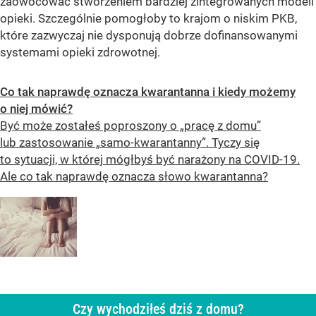
zaowocować stworzeniem bardziej zintegrowanych modeli
opieki. Szczególnie pomogłoby to krajom o niskim PKB,
które zazwyczaj nie dysponują dobrze dofinansowanymi
systemami opieki zdrowotnej.
Co tak naprawdę oznacza kwarantanna i kiedy możemy
o niej mówić?
Być może zostałeś poproszony o „pracę z domu”
lub zastosowanie „samo-kwarantanny”. Tyczy się
to sytuacji, w której mógłbyś być narażony na COVID-19.
Ale co tak naprawdę oznacza słowo kwarantanna?
Czy wychodziłeś dziś z domu?