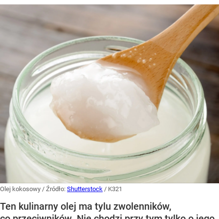
Olej kokosowy
/ Źródło:
Shutterstock
/
K321
Ten kulinarny olej ma tylu zwolenników,
co przeciwników. Nie chodzi przy tym tylko o jego