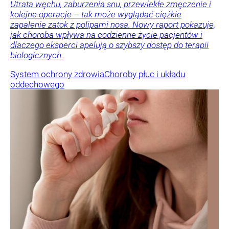
Utrata węchu, zaburzenia snu, przewlekłe zmęczenie i
kolejne operacje – tak może wyglądać ciężkie
zapalenie zatok z polipami nosa. Nowy raport pokazuje,
jak choroba wpływa na codzienne życie pacjentów i
dlaczego eksperci apelują o szybszy dostęp do terapii
biologicznych.
System ochrony zdrowia
Choroby płuc i układu
oddechowego