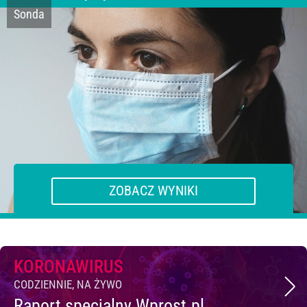
Sonda
Nie i nie zamierzam w najbliższych
dniach.
Tak, byłem w sklepie/aptece.
Tak, wyprowadzałem psa.
Tak, ponieważ musiałem jechać
do pracy.
Tak, ponieważ lubię ruch na świeżym
powietrzu.
ZOBACZ WYNIKI
KORONAWIRUS
CODZIENNIE, NA ŻYWO
Raport specjalny Wprost.pl