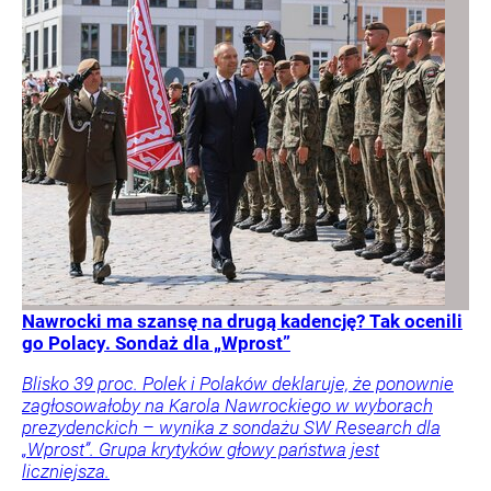
Nawrocki ma szansę na drugą kadencję? Tak ocenili
go Polacy. Sondaż dla „Wprost”
Blisko 39 proc. Polek i Polaków deklaruje, że ponownie
zagłosowałoby na Karola Nawrockiego w wyborach
prezydenckich – wynika z sondażu SW Research dla
„Wprost”. Grupa krytyków głowy państwa jest
liczniejsza.