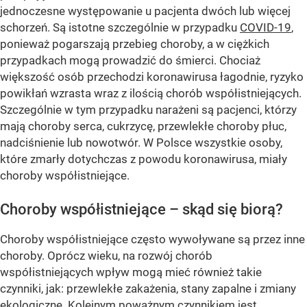
jednoczesne występowanie u pacjenta dwóch lub więcej
schorzeń. Są istotne szczególnie w przypadku
COVID-19
,
ponieważ pogarszają przebieg choroby, a w ciężkich
przypadkach mogą prowadzić do śmierci. Chociaż
większość osób przechodzi koronawirusa łagodnie, ryzyko
powikłań wzrasta wraz z ilością chorób współistniejących.
Szczególnie w tym przypadku narażeni są pacjenci, którzy
mają choroby serca, cukrzycę, przewlekłe choroby płuc,
nadciśnienie lub nowotwór. W Polsce wszystkie osoby,
które zmarły dotychczas z powodu koronawirusa, miały
choroby współistniejące.
Choroby współistniejące – skąd się biorą?
Choroby współistniejące często wywoływane są przez inne
choroby. Oprócz wieku, na rozwój chorób
współistniejących wpływ mogą mieć również takie
czynniki, jak: przewlekłe zakażenia, stany zapalne i zmiany
ekologiczne. Kolejnym poważnym czynnikiem jest