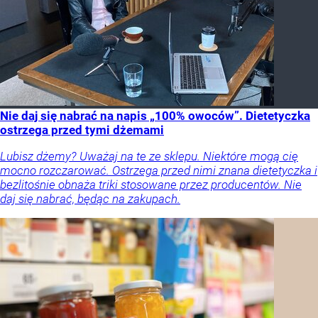
Nie daj się nabrać na napis „100% owoców”. Dietetyczka
ostrzega przed tymi dżemami
Lubisz dżemy? Uważaj na te ze sklepu. Niektóre mogą cię
mocno rozczarować. Ostrzega przed nimi znana dietetyczka i
bezlitośnie obnaża triki stosowane przez producentów. Nie
daj się nabrać, będąc na zakupach.