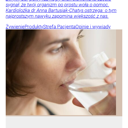
sygnał, że twój organizm po prostu woła o pomoc.
Kardiolożka dr Anna Bartusiak-Chatys ostrzega: o tym
najprostszym nawyku zapomina większość z nas.
Żywienie
Produkty
Strefa Pacjenta
Opinie i wywiady