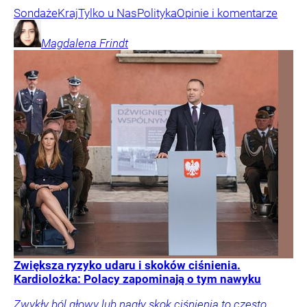
Sondaże
Kraj
Tylko u Nas
Polityka
Opinie i komentarze
Magdalena
Frindt
Zwiększa ryzyko udaru i skoków ciśnienia.
Kardiolożka: Polacy zapominają o tym nawyku
Zwykły ból głowy lub nagły skok ciśnienia to często