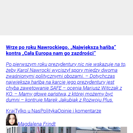
Wrze po roku Nawrockiego. „Największa hańba”
kontra „Cała Europa nam go zazdrości”
Po pierwszym roku prezydentury nic nie wskazuje na to,
żeby Karol Nawrocki wyciszył spory między dwoma
zwaśnionymi politycznymi obozami. – Dotychczas
największą hańbą na karcie jego prezydentury jest
chyba zawetowanie SAFE – ocenia Mariusz Witczak z
KO. – Mamy głowę państwa, z której możemy być
dumni – kontruje Marek Jakubiak z Rozwoju Plus.
Kraj
Tylko u Nas
Polityka
Opinie i komentarze
Magdalena
Frindt