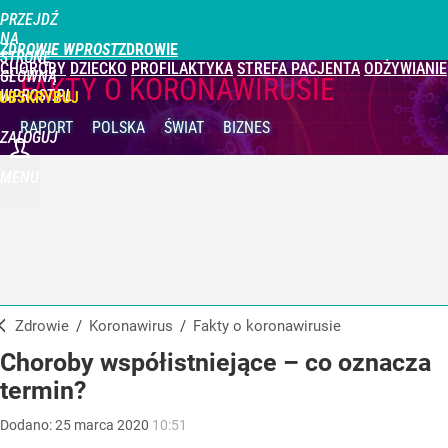
PRZEJDŹ
NA
ZDROWIE WPROST
STRONĘ
CHOROBY
DZIECKO
PROFILAKTYKA
STREFA PACJENTA
ODŻYWIANIE
GŁÓWNĄ
FAKTY O KORONAWIRUSIE
WPROST.PL
UBSKRYBUJ
RAPORT
POLSKA
ŚWIAT
BIZNES
ZALOGUJ
MENU
Zdrowie
/
Koronawirus
/
Fakty o koronawirusie
Choroby współistniejące – co oznacza
termin?
Dodano:
25
marca
2020
10:51