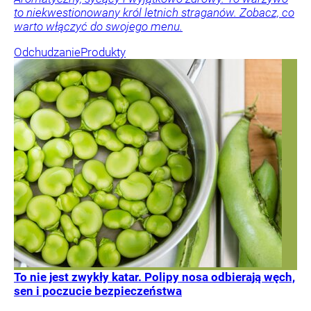
to niekwestionowany król letnich straganów. Zobacz, co
warto włączyć do swojego menu.
Odchudzanie
Produkty
To nie jest zwykły katar. Polipy nosa odbierają węch,
sen i poczucie bezpieczeństwa