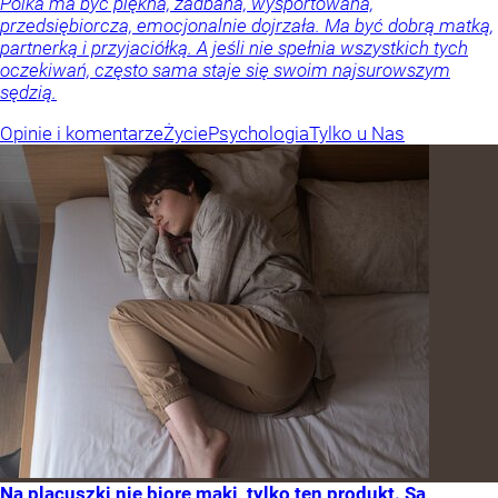
Polka ma być piękna, zadbana, wysportowana,
przedsiębiorcza, emocjonalnie dojrzała. Ma być dobrą matką,
partnerką i przyjaciółką. A jeśli nie spełnia wszystkich tych
oczekiwań, często sama staje się swoim najsurowszym
sędzią.
Opinie i komentarze
Życie
Psychologia
Tylko u Nas
Na placuszki nie biorę mąki, tylko ten produkt. Są