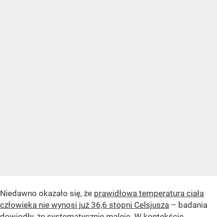
Niedawno okazało się, że
prawidłowa temperatura ciała
człowieka nie wynosi już 36,6 stopni Celsjusza
– badania
dowiodły, że systematycznie maleje. W kontekście