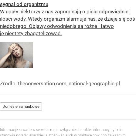
sygnał od organizmu
W upały niektórzy z nas zapominają o piciu odpowiedniej
ilości wody. Wtedy organizm alarmuje nas, że dzieje się coś
niedobrego. Objawy odwodnienia są różne i łatwo
je niestety zbagatelizować.
Źródło:
theconversation.com, national-geographic.pl
Doniesienia naukowe
Informacje zawarte w serwisie mają wyłącznie charakter informacyjny i nie
stanowią porady lekarskiej, a stosowanie ich w praktyce powinno za każdym