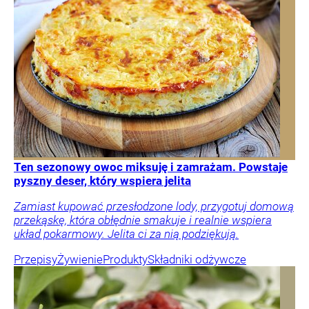
Ten sezonowy owoc miksuję i zamrażam. Powstaje
pyszny deser, który wspiera jelita
Zamiast kupować przesłodzone lody, przygotuj domową
przekąskę, która obłędnie smakuje i realnie wspiera
układ pokarmowy. Jelita ci za nią podziękują.
Przepisy
Żywienie
Produkty
Składniki odżywcze