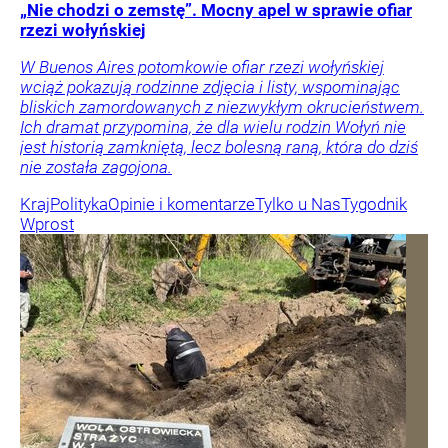
„Nie chodzi o zemstę”. Mocny apel w sprawie ofiar
rzezi wołyńskiej
W Buenos Aires potomkowie ofiar rzezi wołyńskiej
wciąż pokazują rodzinne zdjęcia i listy, wspominając
bliskich zamordowanych z niezwykłym okrucieństwem.
Ich dramat przypomina, że dla wielu rodzin Wołyń nie
jest historią zamkniętą, lecz bolesną raną, która do dziś
nie została zagojona.
Kraj
Polityka
Opinie i komentarze
Tylko u Nas
Tygodnik
Wprost