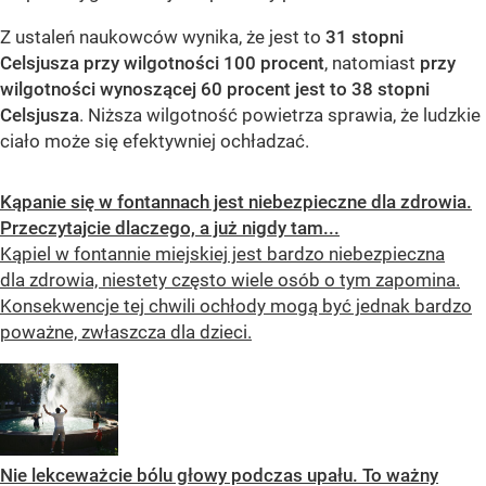
Z ustaleń naukowców wynika, że jest to
31 stopni
Celsjusza przy wilgotności 100 procent
, natomiast
przy
wilgotności wynoszącej 60 procent jest to 38 stopni
Celsjusza
. Niższa wilgotność powietrza sprawia, że ludzkie
ciało może się efektywniej ochładzać.
Kąpanie się w fontannach jest niebezpieczne dla zdrowia.
Przeczytajcie dlaczego, a już nigdy tam...
Kąpiel w fontannie miejskiej jest bardzo niebezpieczna
dla zdrowia, niestety często wiele osób o tym zapomina.
Konsekwencje tej chwili ochłody mogą być jednak bardzo
poważne, zwłaszcza dla dzieci.
Nie lekceważcie bólu głowy podczas upału. To ważny