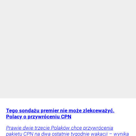
Tego sondażu premier nie może zlekceważyć.
Polacy o przywróceniu CPN
Prawie dwie trzecie Polaków chce przywrócenia
pakietu CPN na dwa ostatnie tygodnie wakacji – wynika