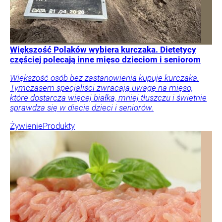
Większość Polaków wybiera kurczaka. Dietetycy
częściej polecają inne mięso dzieciom i seniorom
Większość osób bez zastanowienia kupuje kurczaka.
Tymczasem specjaliści zwracają uwagę na mięso,
które dostarcza więcej białka, mniej tłuszczu i świetnie
sprawdza się w diecie dzieci i seniorów.
Żywienie
Produkty