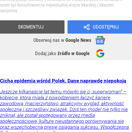
razem być konsultowane na indywidualnej wizycie lekarskiej z lekarzem
specjalistą.
SKOMENTUJ
UDOSTĘPNIJ
Obserwuj nas
w
Google News
Dodaj jako
źródło w Google
Cicha epidemia wśród Polek. Dane naprawdę niepokoją
Jeszcze kilkanaście lat temu mówiło się o „superwoman” –
kobiecie, która miała z powodzeniem łączyć karierę
zawodową, macierzyństwo, atrakcyjny wygląd, aktywność
społeczną i szczęśliwy związek. Dziś ten model nie tylko nie
zniknął, ale został spotęgowany przez media
społecznościowe, kulturę nieustannego porównywania się
oraz wszechobecną presję osiągania sukcesu. Współczesna