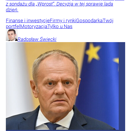
z sondażu dla „Wprost”. Decyzja w tej sprawie lada
dzień.
Finanse i inwestycje
Firmy i rynki
Gospodarka
Twój
portfel
Motoryzacja
Tylko u Nas
Radosław
Święcki