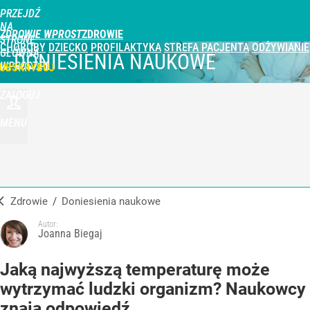
PRZEJDŹ
NA
ZDROWIE WPROST
STRONĘ
CHOROBY
DZIECKO
PROFILAKTYKA
STREFA PACJENTA
ODŻYWIANIE
GŁÓWNĄ
DONIESIENIA NAUKOWE
WPROST.PL
UBSKRYBUJ
ZALOGUJ
MENU
Zdrowie
/
Doniesienia naukowe
Autor:
Joanna Biegaj
Jaką najwyższą temperaturę może
wytrzymać ludzki organizm? Naukowcy
znają odpowiedź