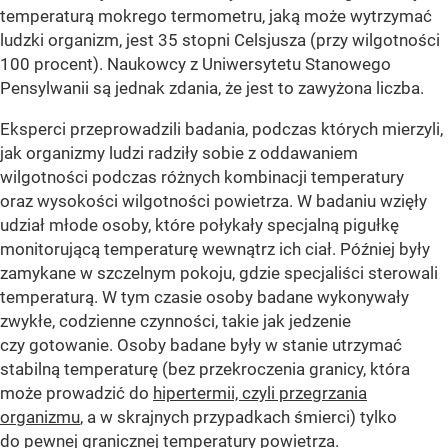
temperaturą mokrego termometru, jaką może wytrzymać
ludzki organizm, jest 35 stopni Celsjusza (przy wilgotności
100 procent). Naukowcy z Uniwersytetu Stanowego
Pensylwanii są jednak zdania, że jest to zawyżona liczba.
Eksperci przeprowadzili badania, podczas których mierzyli,
jak organizmy ludzi radziły sobie z oddawaniem
wilgotności podczas różnych kombinacji temperatury
oraz wysokości wilgotności powietrza. W badaniu wzięły
udział młode osoby, które połykały specjalną pigułkę
monitorującą temperaturę wewnątrz ich ciał. Później były
zamykane w szczelnym pokoju, gdzie specjaliści sterowali
temperaturą. W tym czasie osoby badane wykonywały
zwykłe, codzienne czynności, takie jak jedzenie
czy gotowanie. Osoby badane były w stanie utrzymać
stabilną temperaturę (bez przekroczenia granicy, która
może prowadzić do
hipertermii, czyli przegrzania
organizmu
, a w skrajnych przypadkach śmierci) tylko
do pewnej granicznej temperatury powietrza.