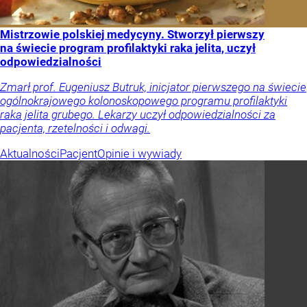
Mistrzowie polskiej medycyny. Stworzył pierwszy
na świecie program profilaktyki raka jelita, uczył
odpowiedzialności
Zmarł prof. Eugeniusz Butruk, inicjator pierwszego na świecie
ogólnokrajowego kolonoskopowego programu profilaktyki
raka jelita grubego. Lekarzy uczył odpowiedzialności za
pacjenta, rzetelności i odwagi.
Aktualności
Pacjent
Opinie i wywiady