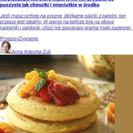
puszyste jak chmurki i mięciutkie w środku
Jeśli masz ochotę na pyszne, delikatne placki z patelni, ten
przepis jest idealny. W wersji na kefirze biją na głowę
naleśniki i pankejki, choć nie zawierają grama mąki pszennej.
Przepisy
Żywienie
Anna
Rokicka-Żuk