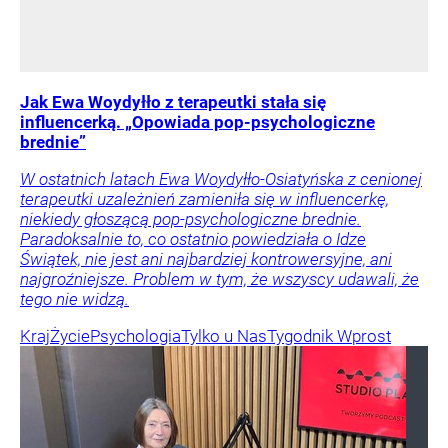
Jak Ewa Woydyłło z terapeutki stała się
influencerką. „Opowiada pop-psychologiczne
brednie”
W ostatnich latach Ewa Woydyłło-Osiatyńska z cenionej
terapeutki uzależnień zamieniła się w influencerkę,
niekiedy głoszącą pop-psychologiczne brednie.
Paradoksalnie to, co ostatnio powiedziała o Idze
Świątek, nie jest ani najbardziej kontrowersyjne, ani
najgroźniejsze. Problem w tym, że wszyscy udawali, że
tego nie widzą.
Kraj
Życie
Psychologia
Tylko u Nas
Tygodnik Wprost