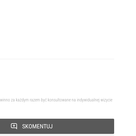
 powinno za każdym razem być konsultowane na indywidualnej wizycie
SKOMENTUJ