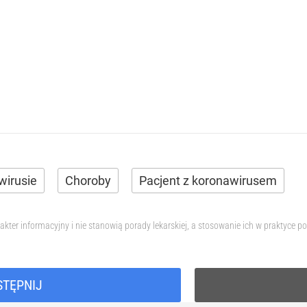
wirusie
Choroby
Pacjent z koronawirusem
akter informacyjny i nie stanowią porady lekarskiej, a stosowanie ich w praktyce
STĘPNIJ