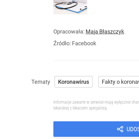
Opracowała:
Maja Błaszczyk
Źródło:
Facebook
Koronawirus
Fakty o korona
Informacje zawarte w serwisie mają wyłącznie char
lekarskiej z lekarzem specjalistą.
UDO