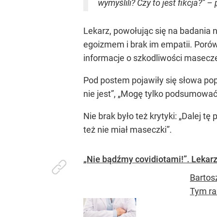
wymyślili? Czy to jest fikcja?” –
Lekarz, powołując się na badania 
egoizmem i brak im empatii. Porówn
informacje o szkodliwości masecze
Pod postem pojawiły się słowa pop
nie jest”, „Mogę tylko podsumować 
Nie brak było też krytyki: „Dalej t
też nie miał maseczki”.
„Nie bądźmy covidiotami!”. Lekarz
Bartos
Tym ra