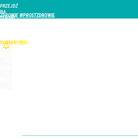
PRZEJDŹ
Udostępnij
0
Skomentuj
NA
ZDROWIE WPROST
STRONĘ
GŁÓWNĄ
CHOROBY
DZIECKO
PROFILAKTYKA
STREFA PACJENTA
ODŻYWIAN
WPROST.PL
SUBSKRYBUJ
ZALOGUJ
SZUKAJ
MENU