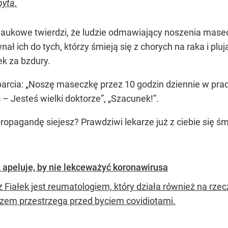
pyta.
naukowe twierdzi, że ludzie odmawiający noszenia masec
ał ich do tych, którzy śmieją się z chorych na raka i pl
k za bzdury.
arcia: „Noszę maseczkę przez 10 godzin dziennie w prac
– Jesteś wielki doktorze”, „Szacunek!”.
ę propagandę siejesz? Prawdziwi lekarze już z ciebie się ś
 apeluje, by nie lekceważyć koronawirusa
z Fiałek jest reumatologiem, który działa również na rz
zem przestrzega przed byciem covidiotami.