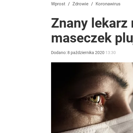
Wprost
/
Zdrowie
/
Koronawirus
Znany lekarz
maseczek plu
Dodano:
8
października
2020
13:30