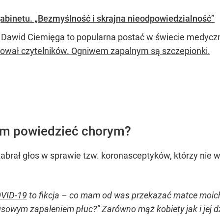
gabinetu. „Bezmyślność i skrajna nieodpowiedzialność”
 Dawid Ciemięga to popularna postać w świecie medycz
ował czytelników. Ogniwem zapalnym są szczepionki.
am powiedzieć chorym?
abrał głos w sprawie tzw. koronasceptyków, którzy nie wi
VID-19
to fikcja – co mam od was przekazać matce moich 
owym zapaleniem płuc?” Zarówno mąż kobiety jak i jej dzi