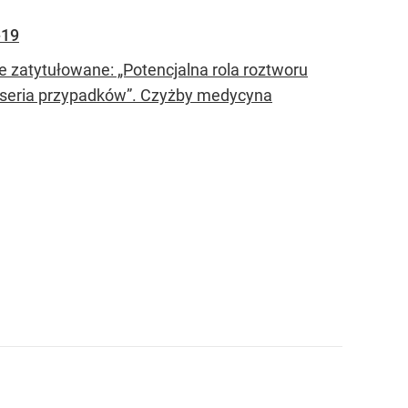
-19
zatytułowane: „Potencjalna rola roztworu
9: seria przypadków”. Czyżby medycyna