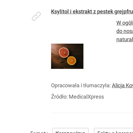
Ksylitol i ekstrakt z pestek grej
W ogól
do nos
natura
Opracowała i tłumaczyła:
Alicja K
Źródło:
MedicalXpress