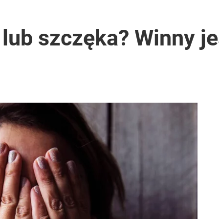
talili, co naprawdę ma znaczenie
z lub szczęka? Winny je
ntra „Cała Europa nam go zazdrości”
y krok dla pacjentów. Inni – ostrzegają