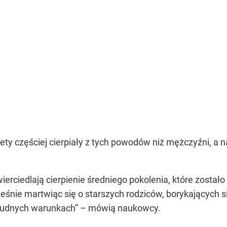
ty częściej cierpiały z tych powodów niż mężczyźni, a n
erciedlają cierpienie średniego pokolenia, które zosta
śnie martwiąc się o starszych rodziców, borykających s
rudnych warunkach” – mówią naukowcy.