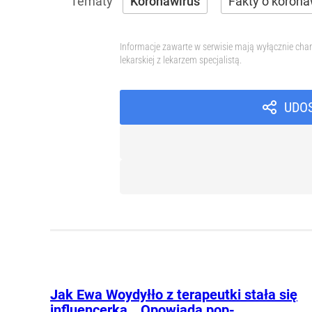
Koronawirus
Fakty o korona
Informacje zawarte w serwisie mają wyłącznie char
lekarskiej z lekarzem specjalistą.
UDO
Jak Ewa Woydyłło z terapeutki stała się
influencerką. „Opowiada pop-