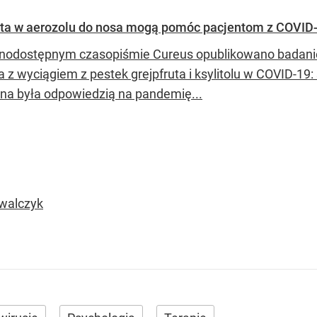
pfruta w aerozolu do nosa mogą pomóc pacjentom z COVID
nodostępnym czasopiśmie Cureus opublikowano badanie 
a z wyciągiem z pestek grejpfruta i ksylitolu w COVID-1
lna była odpowiedzią na pandemię...
owalczyk