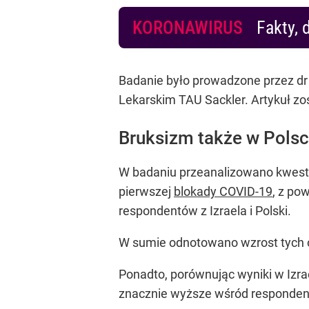
KORONAWIRUS
Fakty, 
Badanie było prowadzone przez dr 
Lekarskim TAU Sackler. Artykuł zos
Bruksizm także w Pols
W badaniu przeanalizowano kwestio
pierwszej
blokady COVID-19
, z po
respondentów z Izraela i Polski.
W sumie odnotowano wzrost tych o
Ponadto, porównując wyniki w Izra
znacznie wyższe wśród responden