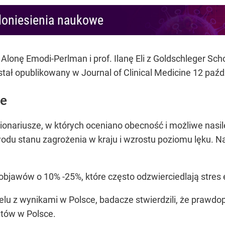
doniesienia naukowe
Alonę Emodi-Perlman i prof. Ilanę Eli z Goldschleger Sc
tał opublikowany w Journal of Clinical Medicine 12 paźd
ce
nariusze, w których oceniano obecność i możliwe nasil
wodu stanu zagrożenia w kraju i wzrostu poziomu lęku. N
bjawów o 10% -25%, które często odzwierciedlają stres
elu z wynikami w Polsce, badacze stwierdzili, że prawd
tów w Polsce.