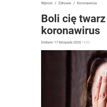
Przez lata straszono nas tym olejem. Naukowcy us
Wprost
/
Zdrowie
/
Koronawirus
Boli cię twar
dodaj
koronawirus
Wrze po roku Nawrockiego. „Największa hańba” ko
Dodano:
17
listopada
2020
13:02
16
Rząd otwiera drogę reklamom aptek. Jedni: To ważn
dodaj