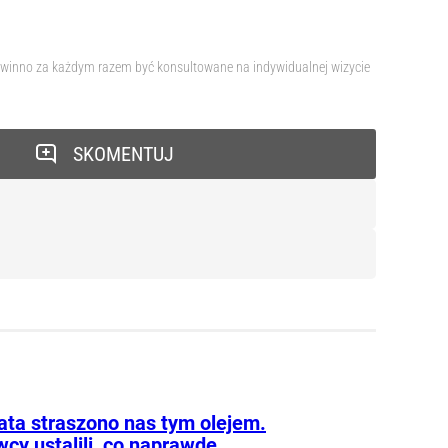
 powinno za każdym razem być konsultowane na indywidualnej wizycie
SKOMENTUJ
lata straszono nas tym olejem.
cy ustalili, co naprawdę