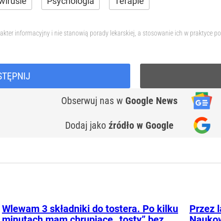
wirusie
Psychologia
Terapie
akter informacyjny i nie stanowią porady lekarskiej, a stosowanie ich w praktyce
STĘPNIJ
Obserwuj nas
w
Google News
Dodaj jako
źródło w Google
Wlewam 3 składniki do tostera. Po kilku
Przez 
minutach mam chrupiące „tosty” bez
Naukow