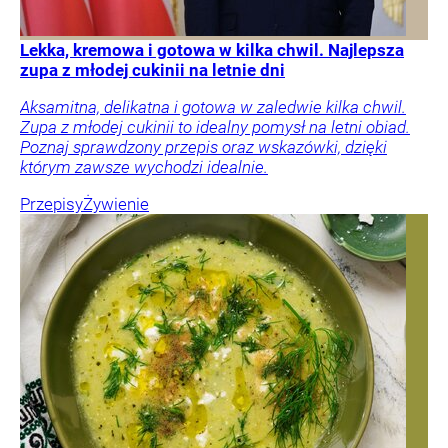
Lekka, kremowa i gotowa w kilka chwil. Najlepsza
zupa z młodej cukinii na letnie dni
Aksamitna, delikatna i gotowa w zaledwie kilka chwil.
Zupa z młodej cukinii to idealny pomysł na letni obiad.
Poznaj sprawdzony przepis oraz wskazówki, dzięki
którym zawsze wychodzi idealnie.
Przepisy
Żywienie