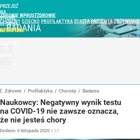
PRZEJDŹ
NA
ZDROWIE WPROST
STRONĘ
CHOROBY
DZIECKO
PROFILAKTYKA
STREFA PACJENTA
ODŻYWIANIE
GŁÓWNĄ
BADANIA
WPROST.PL
UBSKRYBUJ
ZALOGUJ
MENU
Zdrowie
/
Profilaktyka
/
Choroby
/
Badania
Naukowcy: Negatywny wynik testu
na COVID-19 nie zawsze oznacza,
że nie jesteś chory
Dodano:
6
listopada
2020
5:23