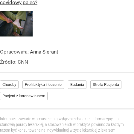
covidowy palec?
Opracowała:
Anna Sierant
Źródło:
CNN
Choroby
Profilaktyka i leczenie
Badania
Strefa Pacjenta
Pacjent z koronawirusem
Informacje zawarte w serwisie mają wyłącznie charakter informacyjny i nie
stanowią porady lekarskiej, a stosowanie ich w praktyce powinno za każdym
razem być konsultowane na indywidualnej wizycie lekarskiej z lekarzem