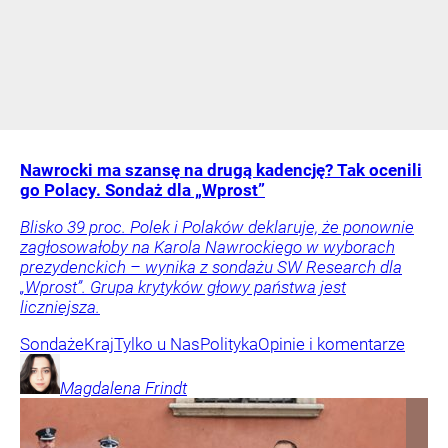
Nawrocki ma szansę na drugą kadencję? Tak ocenili
go Polacy. Sondaż dla „Wprost”
Blisko 39 proc. Polek i Polaków deklaruje, że ponownie
zagłosowałoby na Karola Nawrockiego w wyborach
prezydenckich – wynika z sondażu SW Research dla
„Wprost”. Grupa krytyków głowy państwa jest
liczniejsza.
Sondaże
Kraj
Tylko u Nas
Polityka
Opinie i komentarze
Magdalena
Frindt