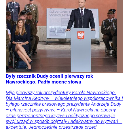
Były rzecznik Dudy ocenił pierwszy rok
Nawrockiego. Padły mocne słowa
Mija pierwszy rok prezydentury Karola Nawrockiego.
Dla Marcina Kędryny – wieloletniego współpracownika i
byłego rzecznika prasowego prezydenta Andrzeja Dudy
– bilans jest pozytywny: – Karol Nawrocki na obecny
czas permanentnego kryzysu politycznego sprawuje
swój urząd w sposób dojrzały i adekwatny do wyzwań –
akcentuje. Jednocześnie przestrzega przed