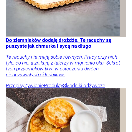
Do ziemniaków dodaję drożdże. Te racuchy są
puszyste jak chmurka i sycą na długo
Te racuchy nie mają sobie równych. Pracy przy nich
tyle, co nic, a znikają z talerzy w mgnieniu oka. Sekret
tych przysmaków tkwi w połączeniu dwóch
nieoczywistych składników.
Przepisy
Żywienie
Produkty
Składniki odżywcze