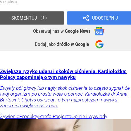
specjalistą.
SKOMENTUJ
UDOSTĘPNIJ
1
Obserwuj nas
w
Google News
Dodaj jako
źródło w Google
Zwiększa ryzyko udaru i skoków ciśnienia. Kardiolożka:
Polacy zapominają o tym nawyku
Zwykły ból głowy lub nagły skok ciśnienia to często sygnał, że
twój organizm po prostu woła o pomoc. Kardiolożka dr Anna
Bartusiak-Chatys ostrzega: o tym najprostszym nawyku
zapomina większość z nas.
Żywienie
Produkty
Strefa Pacjenta
Opinie i wywiady