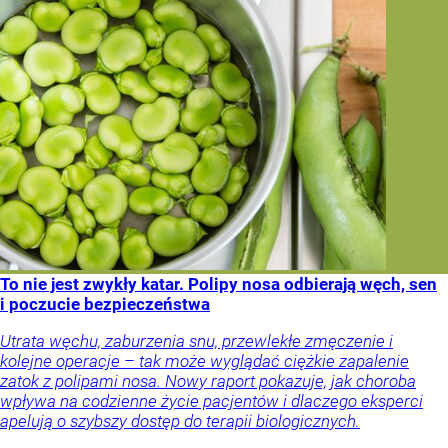
To nie jest zwykły katar. Polipy nosa odbierają węch, sen
i poczucie bezpieczeństwa
Utrata węchu, zaburzenia snu, przewlekłe zmęczenie i
kolejne operacje – tak może wyglądać ciężkie zapalenie
zatok z polipami nosa. Nowy raport pokazuje, jak choroba
wpływa na codzienne życie pacjentów i dlaczego eksperci
apelują o szybszy dostęp do terapii biologicznych.